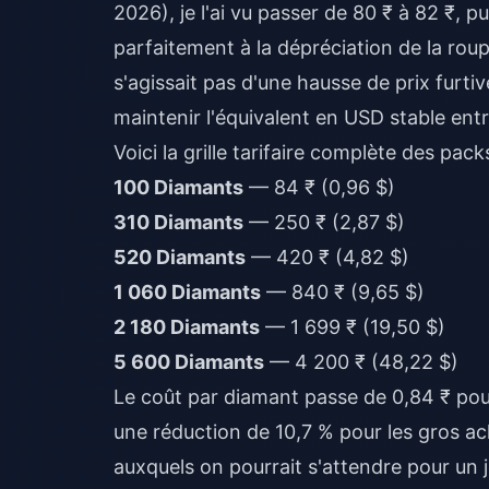
2026), je l'ai vu passer de 80 ₹ à 82 ₹,
parfaitement à la dépréciation de la roup
s'agissait pas d'une hausse de prix furt
maintenir l'équivalent en USD stable entr
Voici la grille tarifaire complète des pac
100 Diamants
— 84 ₹ (0,96 $)
310 Diamants
— 250 ₹ (2,87 $)
520 Diamants
— 420 ₹ (4,82 $)
1 060 Diamants
— 840 ₹ (9,65 $)
2 180 Diamants
— 1 699 ₹ (19,50 $)
5 600 Diamants
— 4 200 ₹ (48,22 $)
Le coût par diamant passe de 0,84 ₹ pour
une réduction de 10,7 % pour les gros ac
auxquels on pourrait s'attendre pour un j