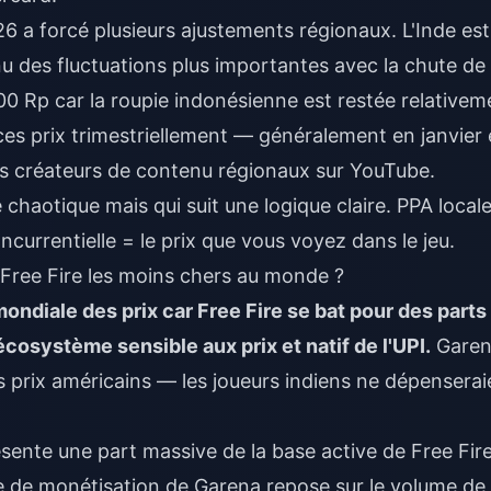
 a forcé plusieurs ajustements régionaux. L'Inde est
u des fluctuations plus importantes avec la chute de 
 500 Rp car la roupie indonésienne est restée relativem
ces prix trimestriellement — généralement en janvier 
des créateurs de contenu régionaux sur YouTube.
le chaotique mais qui suit une logique claire. PPA local
currentielle = le prix que vous voyez dans le jeu.
s Free Fire les moins chers au monde ?
 mondiale des prix car Free Fire se bat pour des parts
système sensible aux prix et natif de l'UPI.
Garen
s prix américains — les joueurs indiens ne dépenserai
sente une part massive de la base active de Free Fir
e de monétisation de Garena repose sur le volume de