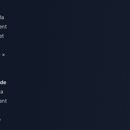
la
ent
et
e ×
 de
a
ent
e