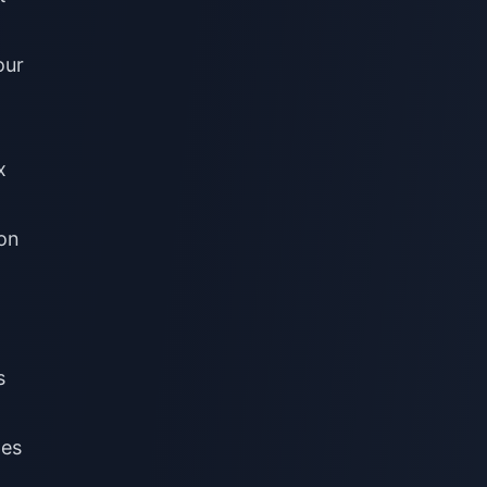
our
x
ion
s
des