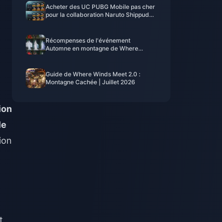
Acheter des UC PUBG Mobile pas cher
pour la collaboration Naruto Shippuden
(juillet 2026) : Coûts, meilleurs packs et
recharge sécurisée
Récompenses de l'événement
Automne en montagne de Where
Winds Meet - Juillet 2026 : Liste
complète, monnaie et priorité
Guide de Where Winds Meet 2.0 :
Montagne Cachée | Juillet 2026
ion
le
ion
t