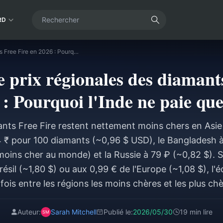
RD
Différences de prix régionales des diamants Free Fire en 2026 : Pourquoi l'Inde ne paie que 84 ₹
e prix régionales des diamant
 : Pourquoi l'Inde ne paie que
nts Free Fire restent nettement moins chers en Asie 
84 ₹ pour 100 diamants (~0,96 $ USD), le Bangladesh à
oins cher au monde) et la Russie à 79 ₽ (~0,82 $). S
ésil (~1,80 $) ou aux 0,99 € de l'Europe (~1,08 $), l'é
 fois entre les régions les moins chères et les plus chè
Auteur:
Sarah Mitchell
Publié le:
2026/05/30
19 min lire