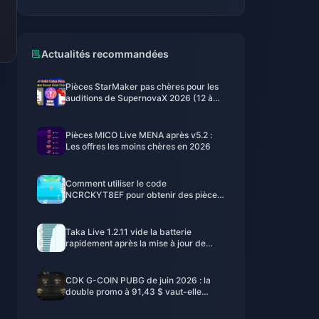
Actualités recommandées
Pièces StarMaker pas chères pour les
auditions de SupernovaX 2026 (12 à
23 % de réduction)
Pièces MICO Live MENA après v5.2 :
Les offres les moins chères en 2026
Comment utiliser le code
NCRCKYT8EF pour obtenir des pièces
Eggy gratuites (août 2026)
Taka Live 1.2.11 vide la batterie
rapidement après la mise à jour de
juillet 2026 ? Causes et solutions
CDK G-COIN PUBG de juin 2026 : la
double promo à 91,43 $ vaut-elle
vraiment le coup ?