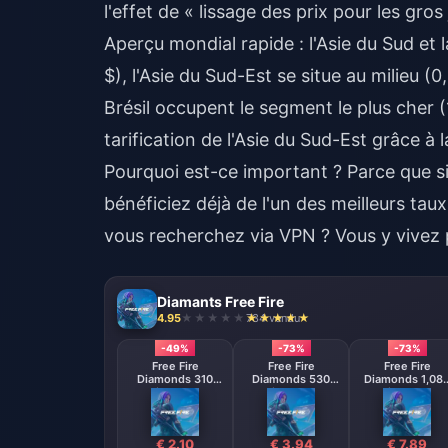
l'effet de « lissage des prix pour les gros
Aperçu mondial rapide : l'Asie du Sud et 
$), l'Asie du Sud-Est se situe au milieu (
Brésil occupent le segment le plus cher 
tarification de l'Asie du Sud-Est grâce à 
Pourquoi est-ce important ? Parce que si
bénéficiez déjà de l'un des meilleurs t
vous recherchez via VPN ? Vous y vivez
Diamants Free Fire
4.95
734 vendu
-49%
-73%
-73%
Free Fire
Free Fire
Free Fire
Diamonds 310
Diamonds 530
Diamonds 1,08
Diamonds
Diamonds
Diamonds
【Middle East
【Middle East
region optional】
region optional
€ 2.10
€ 3.94
€ 7.89