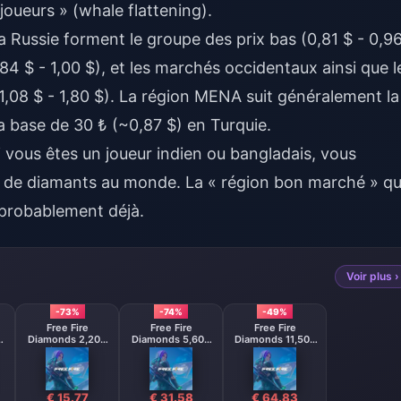
 joueurs » (whale flattening).
la Russie forment le groupe des prix bas (0,81 $ - 0,9
0,84 $ - 1,00 $), et les marchés occidentaux ainsi que l
(1,08 $ - 1,80 $). La région MENA suit généralement la
la base de 30 ₺ (~0,87 $) en Turquie.
 vous êtes un joueur indien ou bangladais, vous
aux de diamants au monde. La « région bon marché » q
 probablement déjà.
Voir plus ›
-73%
-74%
-49%
Free Fire
Free Fire
Free Fire
0
Diamonds 2,200
Diamonds 5,600
Diamonds 11,500
Diamonds
Diamonds
Diamonds
【Middle East
】
region optional】
€ 15.77
€ 31.58
€ 64.83