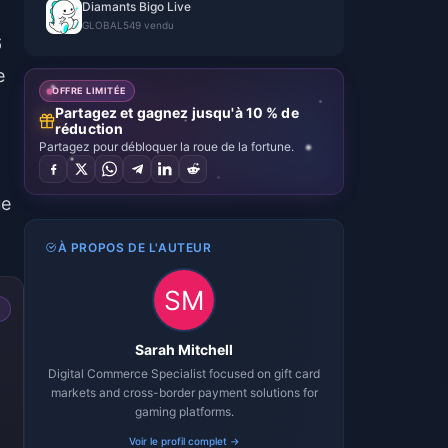
Diamants Bigo Live
GLOBAL
549 vendu
6
e
OFFRE LIMITÉE
Partagez et gagnez jusqu'à 10 % de
réduction
Partagez pour débloquer la roue de la fortune.
ue
À PROPOS DE L'AUTEUR
Sarah Mitchell
Digital Commerce Specialist focused on gift card
markets and cross-border payment solutions for
gaming platforms.
Voir le profil complet →