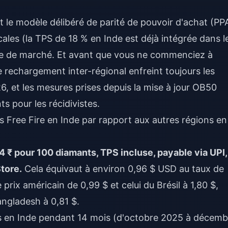
'est le modèle délibéré de parité de pouvoir d'achat (PP
cales (la TPS de 18 % en Inde est déjà intégrée dans l
égie de marché. Et avant que vous ne commenciez à
 rechargement inter-régional enfreint toujours les
6, et les mesures prises depuis la mise à jour OB50
 pour les récidivistes.
 Free Fire en Inde par rapport aux autres régions en
84 ₹ pour 100 diamants, TPS incluse, payable via UPI,
Store.
Cela équivaut à environ 0,96 $ USD au taux de
rix américain de 0,99 $ et celui du Brésil à 1,80 $,
ngladesh à 0,81 $.
ts en Inde pendant 14 mois (d'octobre 2025 à décemb