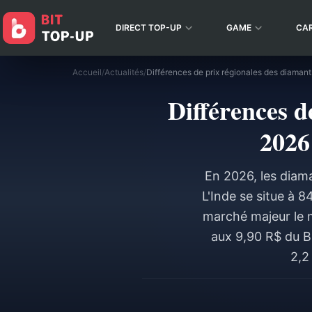
DIRECT TOP-UP
GAME
CA
Accueil
/
Actualités
/
Différences d
2026
En 2026, les diama
L'Inde se situe à 
marché majeur le m
aux 9,90 R$ du Br
2,2