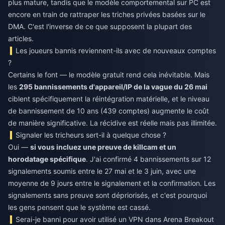
plus mature, tandis que le modèle comportemental sur PC est
encore en train de rattraper les triches privées basées sur le
DMA. C'est l'inverse de ce que supposent la plupart des
articles.
Les joueurs bannis reviennent-ils avec de nouveaux comptes
?
Certains le font — le modèle gratuit rend cela inévitable. Mais
les
295 bannissements d'appareil/IP de la vague du 26 mai
ciblent spécifiquement la réintégration matérielle, et le niveau
de bannissement de 10 ans (439 comptes) augmente le coût
de manière significative. La récidive est réelle mais pas illimitée.
Signaler les tricheurs sert-il à quelque chose ?
Oui —
si vous incluez une preuve de killcam et un
horodatage spécifique
. J'ai confirmé 4 bannissements sur 12
signalements soumis entre le 27 mai et le 3 juin, avec une
moyenne de 9 jours entre le signalement et la confirmation. Les
signalements sans preuve sont dépriorisés, et c'est pourquoi
les gens pensent que le système est cassé.
Serai-je banni pour avoir utilisé un VPN dans Arena Breakout