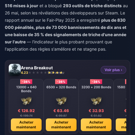
516 mises à jour
et a bloqué
293 outils de triche distincts
au
26 mai, selon les révélations des développeurs sur Steam. Le
rapport annuel sur le Fair-Play 2025 a enregistré
plus de 830
000 pénalités, plus de 73 000 bannissements de dix ans et
une baisse de 35 % des signalements de triche d'une année
sur l'autre
— l'indicateur le plus probant prouvant que
l'application des règles s'améliore et ne stagne pas.
Arena Breakout
Voir plus ›
4.23
547 vendu
-36%
-36%
-36%
-36
13000 + 640
6500 + 320 Bonds
3200 + 200 Bonds
Bonds
€ 126.92
€ 63.46
€ 32.93
€ 16.
€ 199.74
€ 99.87
€ 51.82
€ 25.
Acheter
Acheter
Acheter
Achet
maintenant
maintenant
maintenant
mainte