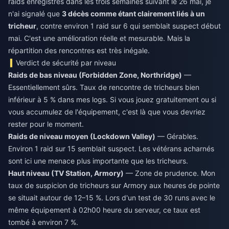
raids enregistrés dans les trois semaines suivant le 26 mai, je
n'ai signalé que
3 décès comme étant clairement liés à un
tricheur
, contre environ 1 raid sur 6 qui semblait suspect début
mai. C'est une amélioration réelle et mesurable. Mais la
répartition des rencontres est très inégale.
Verdict de sécurité par niveau
Raids de bas niveau (Forbidden Zone, Northridge)
—
Essentiellement sûrs. Taux de rencontre de tricheurs bien
inférieur à 5 % dans mes logs. Si vous jouez gratuitement ou si
vous accumulez de l'équipement, c'est là que vous devriez
rester pour le moment.
Raids de niveau moyen (Lockdown Valley)
— Gérables.
Environ 1 raid sur 15 semblait suspect. Les vétérans acharnés
sont ici une menace plus importante que les tricheurs.
Haut niveau (TV Station, Armory)
— Zone de prudence. Mon
taux de suspicion de tricheurs sur Armory aux heures de pointe
se situait autour de 12–15 %. Lors d'un test de 30 runs avec le
même équipement à 02h00 heure du serveur, ce taux est
tombé à environ 7 %.