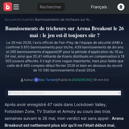
Rechercher
Français
/
Accueil
/
Actualités
/
Bannissements de tricheurs sur Arena Breakout le 26 mai : le jeu est-il toujours sûr ?
Bannissements de tricheurs sur Arena Breakout le 26
mai : le jeu est-il toujours sûr ?
Le 26 mai 2026, l'avis officiel de Fair-Play de l'équipe de sécurité d'ABI a
confirmé 5 810 bannissements pour triche, 439 bannissements de dix ans
et 295 bannissements d'appareil/IP pour la période d'application du 18 au
24 mai, ainsi que 20,41 milliards de Koens distribués en compensation à 18
925 joueurs affectés. Il s'agit d'une vague importante, mais plus faible que
celle de 8 463 comptes début février 2026 et bien en dessous du record
de 10 080 bannissements d'août 2024.
Auteur:
Alex Turner
Publié le:
2026/05/30
19 min lire
Table des matières
Après avoir enregistré 47 raids dans Lockdown Valley,
Forbidden Zone, TV Station et Armory au cours des trois
semaines suivant le 26 mai, mon verdict est sans appel :
Arena
Breakout est nettement plus sûr qu'il ne l'était début mai,