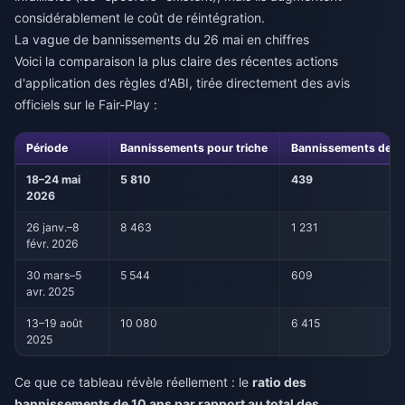
considérablement le coût de réintégration.
La vague de bannissements du 26 mai en chiffres
Voici la comparaison la plus claire des récentes actions
d'application des règles d'ABI, tirée directement des avis
officiels sur le Fair-Play :
Période
Bannissements pour triche
Bannissements de 1
18–24 mai
5 810
439
2026
26 janv.–8
8 463
1 231
févr. 2026
30 mars–5
5 544
609
avr. 2025
13–19 août
10 080
6 415
2025
Ce que ce tableau révèle réellement : le
ratio des
bannissements de 10 ans par rapport au total des