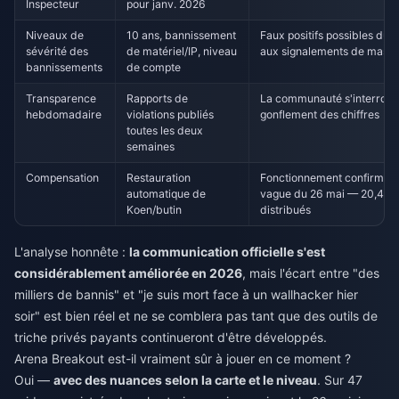
Inspecteur
pour janv. 2026
Niveaux de
10 ans, bannissement
Faux positifs possibles du
sévérité des
de matériel/IP, niveau
aux signalements de mass
bannissements
de compte
Transparence
Rapports de
La communauté s'interroge 
hebdomadaire
violations publiés
gonflement des chiffres
toutes les deux
semaines
Compensation
Restauration
Fonctionnement confirmé lo
automatique de
vague du 26 mai — 20,41 mi
Koen/butin
distribués
L'analyse honnête :
la communication officielle s'est
considérablement améliorée en 2026
, mais l'écart entre "des
milliers de bannis" et "je suis mort face à un wallhacker hier
soir" est bien réel et ne se comblera pas tant que des outils de
triche privés payants continueront d'être développés.
Arena Breakout est-il vraiment sûr à jouer en ce moment ?
Oui —
avec des nuances selon la carte et le niveau
. Sur 47