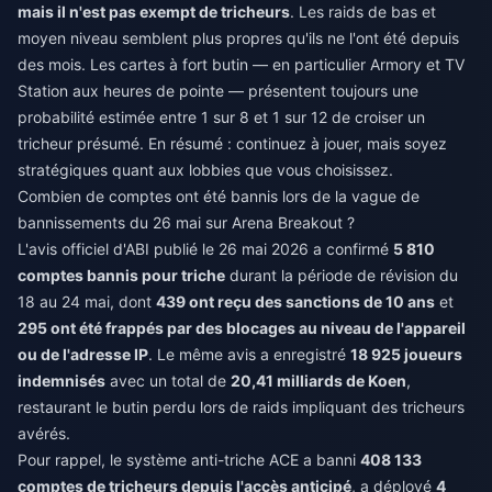
mais il n'est pas exempt de tricheurs
. Les raids de bas et
moyen niveau semblent plus propres qu'ils ne l'ont été depuis
des mois. Les cartes à fort butin — en particulier Armory et TV
Station aux heures de pointe — présentent toujours une
probabilité estimée entre 1 sur 8 et 1 sur 12 de croiser un
tricheur présumé. En résumé : continuez à jouer, mais soyez
stratégiques quant aux lobbies que vous choisissez.
Combien de comptes ont été bannis lors de la vague de
bannissements du 26 mai sur Arena Breakout ?
L'avis officiel d'ABI publié le 26 mai 2026 a confirmé
5 810
comptes bannis pour triche
durant la période de révision du
18 au 24 mai, dont
439 ont reçu des sanctions de 10 ans
et
295 ont été frappés par des blocages au niveau de l'appareil
ou de l'adresse IP
. Le même avis a enregistré
18 925 joueurs
indemnisés
avec un total de
20,41 milliards de Koen
,
restaurant le butin perdu lors de raids impliquant des tricheurs
avérés.
Pour rappel, le système anti-triche ACE a banni
408 133
comptes de tricheurs depuis l'accès anticipé
, a déployé
4