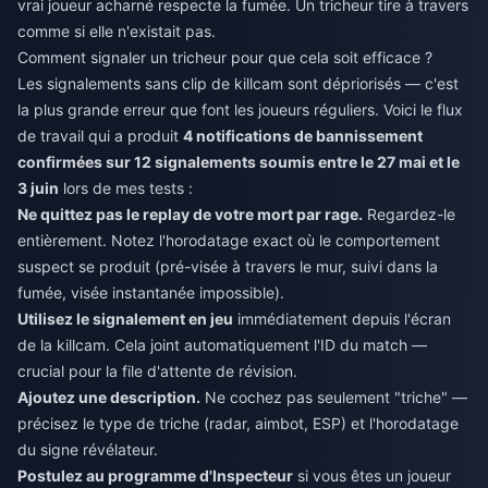
vrai joueur acharné respecte la fumée. Un tricheur tire à travers
comme si elle n'existait pas.
Comment signaler un tricheur pour que cela soit efficace ?
Les signalements sans clip de killcam sont dépriorisés — c'est
la plus grande erreur que font les joueurs réguliers. Voici le flux
de travail qui a produit
4 notifications de bannissement
confirmées sur 12 signalements soumis entre le 27 mai et le
3 juin
lors de mes tests :
Ne quittez pas le replay de votre mort par rage.
Regardez-le
entièrement. Notez l'horodatage exact où le comportement
suspect se produit (pré-visée à travers le mur, suivi dans la
fumée, visée instantanée impossible).
Utilisez le signalement en jeu
immédiatement depuis l'écran
de la killcam. Cela joint automatiquement l'ID du match —
crucial pour la file d'attente de révision.
Ajoutez une description.
Ne cochez pas seulement "triche" —
précisez le type de triche (radar, aimbot, ESP) et l'horodatage
du signe révélateur.
Postulez au programme d'Inspecteur
si vous êtes un joueur