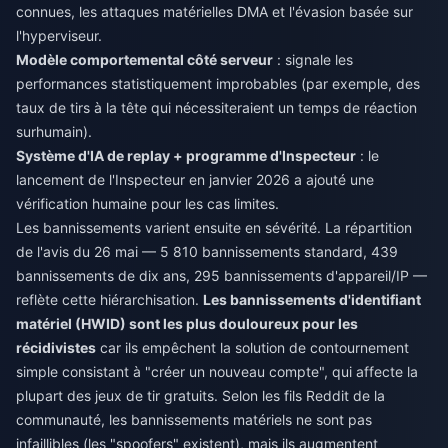
connues, les attaques matérielles DMA et l'évasion basée sur
l'hyperviseur.
Modèle comportemental côté serveur
: signale les
performances statistiquement improbables (par exemple, des
taux de tirs à la tête qui nécessiteraient un temps de réaction
surhumain).
Système d'IA de replay + programme d'Inspecteur
: le
lancement de l'Inspecteur en janvier 2026 a ajouté une
vérification humaine pour les cas limites.
Les bannissements varient ensuite en sévérité. La répartition
de l'avis du 26 mai — 5 810 bannissements standard, 439
bannissements de dix ans, 295 bannissements d'appareil/IP —
reflète cette hiérarchisation.
Les bannissements d'identifiant
matériel (HWID) sont les plus douloureux pour les
récidivistes
car ils empêchent la solution de contournement
simple consistant à "créer un nouveau compte", qui affecte la
plupart des jeux de tir gratuits. Selon les fils Reddit de la
communauté, les bannissements matériels ne sont pas
infaillibles (les "spoofers" existent), mais ils augmentent