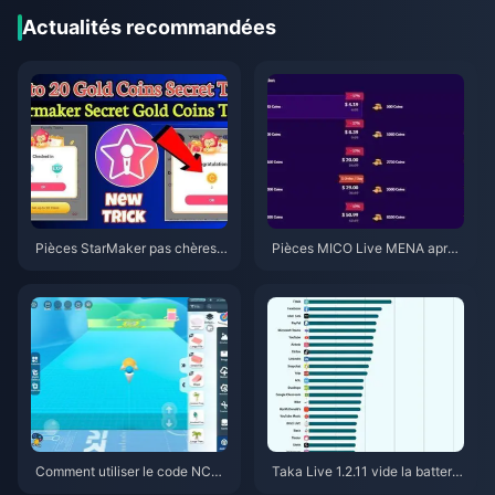
Actualités recommandées
Pièces StarMaker pas chères p
Pièces MICO Live MENA après
our les auditions de Supernova
v5.2 : Les offres les moins chèr
X 2026 (12 à 23 % de réductio
es en 2026
n)
Comment utiliser le code NCR
Taka Live 1.2.11 vide la batterie
CKYT8EF pour obtenir des piè
rapidement après la mise à jour