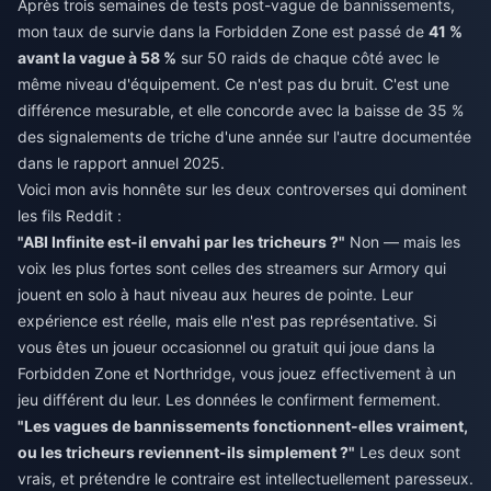
Après trois semaines de tests post-vague de bannissements,
mon taux de survie dans la Forbidden Zone est passé de
41 %
avant la vague à 58 %
sur 50 raids de chaque côté avec le
même niveau d'équipement. Ce n'est pas du bruit. C'est une
différence mesurable, et elle concorde avec la baisse de 35 %
des signalements de triche d'une année sur l'autre documentée
dans le rapport annuel 2025.
Voici mon avis honnête sur les deux controverses qui dominent
les fils Reddit :
"ABI Infinite est-il envahi par les tricheurs ?"
Non — mais les
voix les plus fortes sont celles des streamers sur Armory qui
jouent en solo à haut niveau aux heures de pointe. Leur
expérience est réelle, mais elle n'est pas représentative. Si
vous êtes un joueur occasionnel ou gratuit qui joue dans la
Forbidden Zone et Northridge, vous jouez effectivement à un
jeu différent du leur. Les données le confirment fermement.
"Les vagues de bannissements fonctionnent-elles vraiment,
ou les tricheurs reviennent-ils simplement ?"
Les deux sont
vrais, et prétendre le contraire est intellectuellement paresseux.