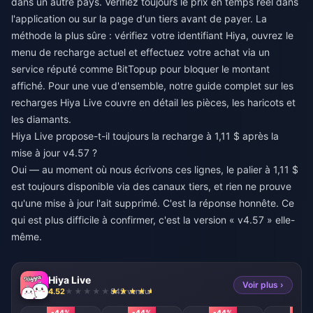
dans un autre pays. Vérifiez toujours le prix en temps réel dans
l'application ou sur la page d'un tiers avant de payer. La
méthode la plus sûre : vérifiez votre identifiant Hiya, ouvrez le
menu de recharge actuel et effectuez votre achat via un
service réputé comme BitTopup pour bloquer le montant
affiché. Pour une vue d'ensemble, notre guide complet sur les
recharges Hiya Live couvre en détail les pièces, les haricots et
les diamants.
Hiya Live propose-t-il toujours la recharge à 1,11 $ après la
mise à jour v4.57 ?
Oui — au moment où nous écrivons ces lignes, le palier à 1,11 $
est toujours disponible via des canaux tiers, et rien ne prouve
qu'une mise à jour l'ait supprimé. C'est la réponse honnête. Ce
qui est plus difficile à confirmer, c'est la version « v4.57 » elle-
même.
Hiya Live
Voir plus ›
4.52
842 vendu
-44%
-44%
-44%
-44