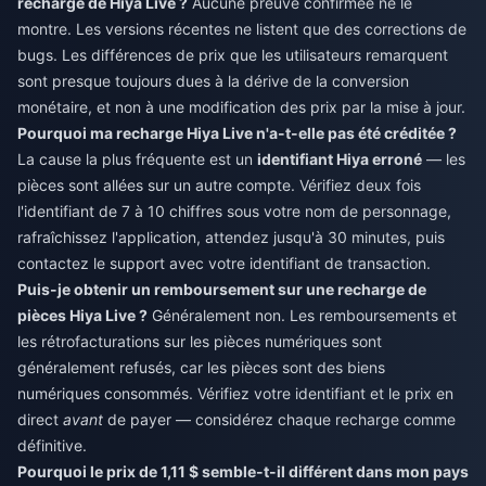
recharge de Hiya Live ?
Aucune preuve confirmée ne le
montre. Les versions récentes ne listent que des corrections de
bugs. Les différences de prix que les utilisateurs remarquent
sont presque toujours dues à la dérive de la conversion
monétaire, et non à une modification des prix par la mise à jour.
Pourquoi ma recharge Hiya Live n'a-t-elle pas été créditée ?
La cause la plus fréquente est un
identifiant Hiya erroné
— les
pièces sont allées sur un autre compte. Vérifiez deux fois
l'identifiant de 7 à 10 chiffres sous votre nom de personnage,
rafraîchissez l'application, attendez jusqu'à 30 minutes, puis
contactez le support avec votre identifiant de transaction.
Puis-je obtenir un remboursement sur une recharge de
pièces Hiya Live ?
Généralement non. Les remboursements et
les rétrofacturations sur les pièces numériques sont
généralement refusés, car les pièces sont des biens
numériques consommés. Vérifiez votre identifiant et le prix en
direct
avant
de payer — considérez chaque recharge comme
définitive.
Pourquoi le prix de 1,11 $ semble-t-il différent dans mon pays