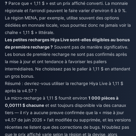
?
Parce que « 1,11 $ » est un prix affiché converti. La monnaie
régionale et l'arrondi peuvent le faire varier d'environ 6 à 9 %.
La région MENA, par exemple, utilise souvent des options
dédiées en monnaie locale, vous pourriez donc ne jamais voir la
chaîne « 1,11 $ » littérale.
Les petites recharges Hiya Live sont-elles éligibles au bonus
de première recharge ?
Souvent pas de manière significative.
Les bonus de première recharge ne sont pas confirmés après
la mise à jour et ont tendance à favoriser les paliers
intermédiaires. Ne choisissez pas le palier à 1,11 $ en attendant
un gros bonus.
Résumé : devriez-vous utiliser la recharge Hiya Live à 1,11 $
après la v4.57 ?
La micro-recharge à 1,11 $ fournit environ
1 000 pièces à
0,00111 $ chacune
et est toujours disponible via des canaux
tiers — il n'y a aucune preuve confirmée que la « mise à jour
v4.57 de juin 2026 » l'ait modifiée ou supprimée, et les versions
récentes ne listent que des corrections de bugs. N'oubliez pas
que le prix affiché varie selon la région et la devise, alors