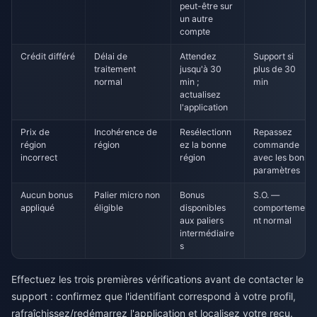
peut-être sur
un autre
compte
Crédit différé
Délai de
Attendez
Support si
traitement
jusqu'à 30
plus de 30
normal
min ;
min
actualisez
l'application
Prix de
Incohérence de
Resélectionn
Repassez
région
région
ez la bonne
commande
incorrect
région
avec les bons
paramètres
Aucun bonus
Palier micro non
Bonus
S.O. —
appliqué
éligible
disponibles
comporteme
aux paliers
nt normal
intermédiaire
s
Effectuez les trois premières vérifications avant de contacter le
support : confirmez que l'identifiant correspond à votre profil,
rafraîchissez/redémarrez l'application et localisez votre reçu.