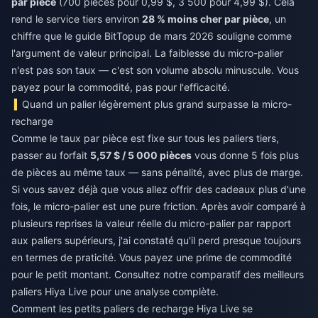
par pièce
(700 pièces pour 0,99 $, 3 500 pour 4,99 $). Cela
rend le service tiers environ
28 % moins cher par pièce
, un
chiffre que le guide BitTopup de mars 2026 souligne comme
l'argument de valeur principal. La faiblesse du micro-palier
n'est pas son taux — c'est son volume absolu minuscule. Vous
payez pour la commodité, pas pour l'efficacité.
Quand un palier légèrement plus grand surpasse la micro-
recharge
Comme le taux par pièce est fixe sur tous les paliers tiers,
passer au forfait
5,57 $ / 5 000 pièces
vous donne 5 fois plus
de pièces au même taux — sans pénalité, avec plus de marge.
Si vous savez déjà que vous allez offrir des cadeaux plus d'une
fois, le micro-palier est une pure friction. Après avoir comparé à
plusieurs reprises la valeur réelle du micro-palier par rapport
aux paliers supérieurs, j'ai constaté qu'il perd presque toujours
en termes de praticité. Vous payez une prime de commodité
pour le petit montant. Consultez notre comparatif des meilleurs
paliers Hiya Live pour une analyse complète.
Comment les petits paliers de recharge Hiya Live se