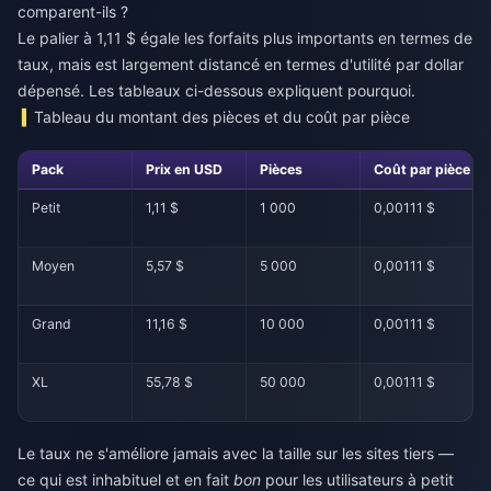
comparent-ils ?
Le palier à 1,11 $ égale les forfaits plus importants en termes de
taux, mais est largement distancé en termes d'utilité par dollar
dépensé. Les tableaux ci-dessous expliquent pourquoi.
Tableau du montant des pièces et du coût par pièce
Pack
Prix en USD
Pièces
Coût par pièce
Petit
1,11 $
1 000
0,00111 $
Moyen
5,57 $
5 000
0,00111 $
Grand
11,16 $
10 000
0,00111 $
XL
55,78 $
50 000
0,00111 $
Le taux ne s'améliore jamais avec la taille sur les sites tiers —
ce qui est inhabituel et en fait
bon
pour les utilisateurs à petit