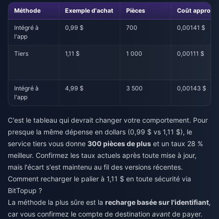
Méthode
Exemple d'achat
Pièces
Coût approx./
Intégré à
0,99 $
700
0,00141 $
l'app
Tiers
1,11 $
1 000
0,00111 $
Intégré à
4,99 $
3 500
0,00143 $
l'app
C'est le tableau qui devrait changer votre comportement. Pour
presque la même dépense en dollars (0,99 $ vs 1,11 $), le
service tiers vous donne
300 pièces de plus
et un taux 28 %
meilleur. Confirmez les taux actuels après toute mise à jour,
mais l'écart s'est maintenu au fil des versions récentes.
Comment recharger le palier à 1,11 $ en toute sécurité via
BitTopup ?
La méthode la plus sûre est la
recharge basée sur l'identifiant
,
car vous confirmez le compte de destination
avant
de payer.