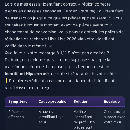
Lors de mes essais, identifiant correct + région correcte =
pièces en quelques secondes. Gardez votre reçu ou identifiant
de transaction jusqu'à ce que les pièces apparaissent. Si vous
souhaitez bloquer le montant exact de pièces avant tout
changement de conversion, vous pouvez obtenir les paliers de
réduction de recharge Hiya Live 2026
via votre identifiant
vérifié dans le même flux.
Que faire si votre recharge à 1,11 $ n'est pas créditée ?
D'abord, ne paniquez pas — et ne supposez pas que la
plateforme a échoué. La cause la plus fréquente est un
identifiant Hiya erroné
, ce qui est réparable de votre côté.
Premières vérifications : correspondance de l'identifiant,
rafraîchissement et reçu
Symptôme
Cause probable
Solution
Escalade
Pièces non
Mauvais
Vérifiez
Contactez le
affichées
identifiant Hiya
l'identifiant
support avec
saisi
de profil ; les
votre reçu
pièces sont