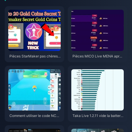
Pièces StarMaker pas chères p
Pièces MICO Live MENA après
our les auditions de Supernova
v5.2 : Les offres les moins chèr
X 2026 (12 à 23 % de réductio
es en 2026
n)
Comment utiliser le code NCR
Taka Live 1.2.11 vide la batterie
CKYT8EF pour obtenir des piè
rapidement après la mise à jour
ces Eggy gratuites (août 2026)
de juillet 2026 ? Causes et solu
tions