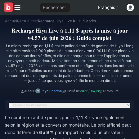
Rechercher
Français
/
Accueil
/
Actualités
/
Recharge Hiya Live à 1,11 $ après la mise à jour v4.57 de juin 2026 : Guide complet
Recharge Hiya Live à 1,11 $ après la mise à jour
v4.57 de juin 2026 : Guide complet
La micro-recharge de 1,11 $ est le palier d'entrée de gamme de Hiya Live ;
elle offre environ 1 000 pièces à un taux d'environ 0,00111 $ par pièce via
des canaux tiers vérifiés, et elle est conçue pour tester l'application ou
envoyer un petit cadeau. Mais attention : l'existence d'une « mise à jour
v4.57 en juin 2026 » n'est pas confirmée et ne figure pas dans les notes de
mise à jour officielles au moment de la rédaction. Considérez toute rumeur
concernant des changements de paliers comme telle — une simple rumeur
— jusqu'à ce que vous ayez vérifié le menu en direct.
Auteur:
Priya Sharma
Publié le:
2026/06/18
17 min lire
Table des matières
Le nombre exact de pièces pour « 1,11 $ » varie également
selon la région et la conversion monétaire. Le prix affiché peut
donc différer de
6 à 9 %
par rapport à celui d'un utilisateur