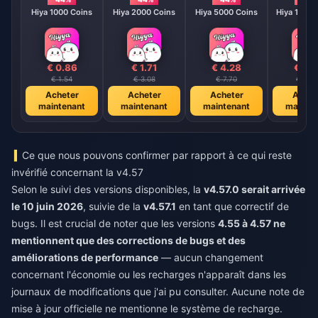
Hiya 1000 Coins
Hiya 2000 Coins
Hiya 5000 Coins
Hiya 10000
€ 0.86
€ 1.71
€ 4.28
€ 8.
€ 1.54
€ 3.08
€ 7.70
€ 15.3
Acheter
Acheter
Acheter
Achet
maintenant
maintenant
maintenant
mainte
Ce que nous pouvons confirmer par rapport à ce qui reste
invérifié concernant la v4.57
Selon le suivi des versions disponibles, la
v4.57.0 serait arrivée
le 10 juin 2026
, suivie de la
v4.57.1
en tant que correctif de
bugs. Il est crucial de noter que les versions
4.55 à 4.57 ne
mentionnent que des corrections de bugs et des
améliorations de performance
— aucun changement
concernant l'économie ou les recharges n'apparaît dans les
journaux de modifications que j'ai pu consulter. Aucune note de
mise à jour officielle ne mentionne le système de recharge.