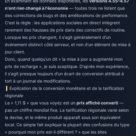
En examinant les données disponibles, les
versions 4.55–4.57
n'ont rien changé à l'économie
— toutes trois ne listent que
des corrections de bugs et des améliorations de performance.
C'est la règle : les applications sociales en direct intègrent
rarement des hausses de prix dans des correctifs de routine.
Lorsque les prix changent, il s'agit généralement d'un
événement distinct côté serveur, et non d'un élément de mise à
jour client.
Donc, quand quelqu'un dit « la mise à jour a augmenté mon
prix de recharge », je suis sceptique. D'après mon expérience,
il s'agit presque toujours d'un écart de conversion attribué à
tort à un journal de modifications.
Explication de la conversion monétaire et de la tarification
régionale
Le « 1,11 $ » que vous voyez est un
prix affiché converti
—
pas un chiffre mondial fixe. La tarification régionale varie selon
la devise, et le même produit apparaît sous son équivalent
local. Ce simple fait explique la plupart des confusions du type
« pourquoi mon prix est-il différent ? » que les sites