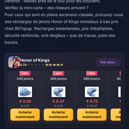
Défensif : Restez près de la tour pour les boucliers.
Vérifiez la mini-carte – des rôdeurs arrivent ?
Pour ceux qui sont en pleine ascension classée, procurez-vous
des
recharges de jetons Honor of Kings mondiaux à bas prix
chez BitTopup. Recharges instantanées, prix imbattables,
sécurité renforcée, avis élogieux – pas de tracas, juste des
boosts.
Honor of Kings
Voir plus ›
4.74
998 vendu
-74%
-49%
-74%
-74%
240 jetons
400 jetons
560 jetons
800 jet
€ 2.02
€ 3.37
€ 4.72
€ 6.
€ 7.81
€ 6.65
€ 18.26
€ 26.
Acheter
Acheter
Acheter
Achet
maintenant
maintenant
maintenant
mainte