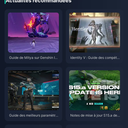
Actualités recommandées
Guide de Mitya sur Genshin Im
Identity V : Guide des compéte
pact | Août 2026
nces d'Emil Herztier | Août 202
6
Guide des meilleurs paramètre
Notes de mise à jour S15.a de
s pour Delta Force | Août 2026
Honor of Kings | Août 2026