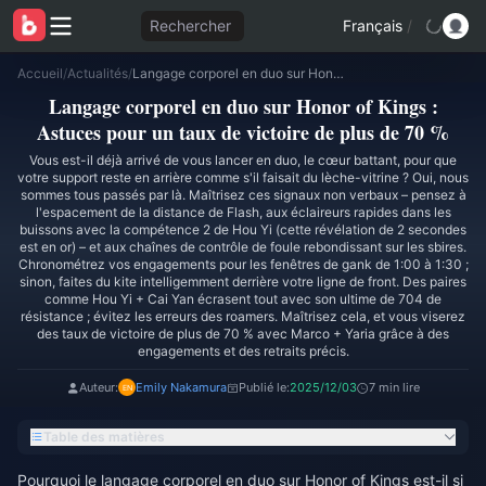
Rechercher
Français
/
Accueil
/
Actualités
/
Langage corporel en duo sur Honor of Kings : Astuces pour un taux de victoire de plus de 70 %
Langage corporel en duo sur Honor of Kings :
Astuces pour un taux de victoire de plus de 70 %
Vous est-il déjà arrivé de vous lancer en duo, le cœur battant, pour que
votre support reste en arrière comme s'il faisait du lèche-vitrine ? Oui, nous
sommes tous passés par là. Maîtrisez ces signaux non verbaux – pensez à
l'espacement de la distance de Flash, aux éclaireurs rapides dans les
buissons avec la compétence 2 de Hou Yi (cette révélation de 2 secondes
est en or) – et aux chaînes de contrôle de foule rebondissant sur les sbires.
Chronométrez vos engagements pour les fenêtres de gank de 1:00 à 1:30 ;
sinon, faites du kite intelligemment derrière votre ligne de front. Des paires
comme Hou Yi + Cai Yan écrasent tout avec son ultime de 704 de
résistance ; évitez les erreurs des roamers. Maîtrisez cela, et vous viserez
des taux de victoire de plus de 70 % avec Marco + Yaria grâce à des
engagements et des retraits précis.
Auteur:
Emily Nakamura
Publié le:
2025/12/03
7 min lire
Table des matières
Pourquoi le langage corporel en duo sur Honor of Kings est-il si