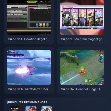
Guide de l'Opération Bagel de
Guide du sélecteur d'agent gra
Zenless Zone Zero | Août 2026
tuit de ZZZ 3.1 | Août 2026
Guide de build d'Odette : Meille
Guide Daji Honor of Kings : Top
ures armes, artéfacts et équipe
10 des astuces | Août 2026
s | Août 2026
PRODUITS RECOMMANDÉS