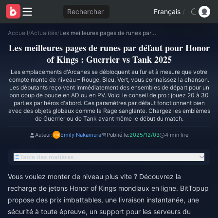
Rechercher
Français
/
Accueil
/
Actualités
/
Les meilleures pages de runes par défaut pour Honor of Kings : Guerrier vs Tank 2025
Les meilleures pages de runes par défaut pour Honor
of Kings : Guerrier vs Tank 2025
Les emplacements d'Arcanes se débloquent au fur et à mesure que votre
compte monte de niveau – Rouge, Bleu, Vert, vous connaissez la chanson.
Les débutants reçoivent immédiatement des ensembles de départ pour un
bon coup de pouce en AD ou en PV. Voici le conseil de pro : jouez 20 à 30
parties par héros d'abord. Ces paramètres par défaut fonctionnent bien
avec des objets globaux comme la Rage sanglante. Chargez les emblèmes
de Guerrier ou de Tank avant même le début du match.
Auteur:
Emily Nakamura
Publié le:
2025/12/03
4 min lire
Table des matières
Vous voulez monter de niveau plus vite ? Découvrez la
recharge de jetons Honor of Kings mondiaux en ligne
. BitTopup
propose des prix imbattables, une livraison instantanée, une
sécurité à toute épreuve, un support pour les serveurs du