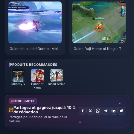
Guide de build d'Odette : Meille
Guide Daji Honor of Kings : Top
ures armes, artéfacts et équipe
10 des astuces | Août 2026
s | Août 2026
PRODUITS RECOMMANDÉS
Identity V
Honor of
Blood Strike
Kings
OFFRE LIMITÉE
Partagez et gagnez jusqu'à 10 %
de réduction
Partagez pour débloquer la roue de la
fortune.