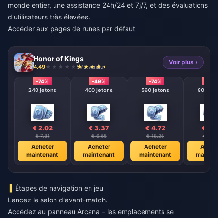
monde entier, une assistance 24h/24 et 7j/7, et des évaluations
d'utilisateurs très élevées.
Accéder aux pages de runes par défaut
Honor of Kings
Voir plus ›
4.49
573 vendu
-74%
-49%
-74%
-74%
240 jetons
400 jetons
560 jetons
800 jet
€ 2.02
€ 3.37
€ 4.72
€ 6.
€ 7.81
€ 6.65
€ 18.26
€ 26.
Acheter
Acheter
Acheter
Achet
maintenant
maintenant
maintenant
mainte
Étapes de navigation en jeu
Lancez le salon d'avant-match.
Accédez au panneau Arcana – les emplacements se