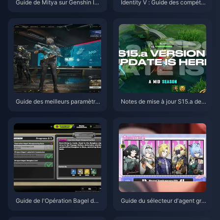
Guide de Mitya sur Genshin Im
Identity V : Guide des compéte
pact | Août 2026
nces d'Emil Herztier | Août 202
6
Guide des meilleurs paramètre
Notes de mise à jour S15.a de
s pour Delta Force | Août 2026
Honor of Kings | Août 2026
Guide de l'Opération Bagel de
Guide du sélecteur d'agent gra
Zenless Zone Zero | Août 2026
tuit de ZZZ 3.1 | Août 2026