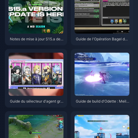
Notes de mise à jour S15.a de
Guide de l'Opération Bagel de
Honor of Kings | Août 2026
Zenless Zone Zero | Août 2026
Guide du sélecteur d'agent gra
Guide de build d'Odette : Meille
tuit de ZZZ 3.1 | Août 2026
ures armes, artéfacts et équipe
s | Août 2026