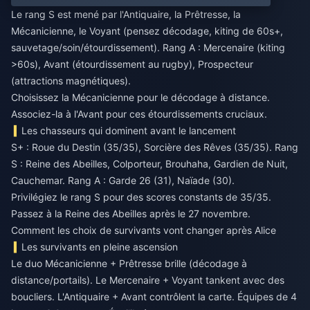
Le rang S est mené par l'Antiquaire, la Prêtresse, la
Mécanicienne, le Voyant (pensez décodage, kiting de 60s+,
sauvetage/soin/étourdissement). Rang A : Mercenaire (kiting
>60s), Avant (étourdissement au rugby), Prospecteur
(attractions magnétiques).
Choisissez la Mécanicienne pour le décodage à distance.
Associez-la à l'Avant pour ces étourdissements cruciaux.
Les chasseurs qui dominent avant le lancement
S+ : Roue du Destin (35/35), Sorcière des Rêves (35/35). Rang
S : Reine des Abeilles, Colporteur, Brouhaha, Gardien de Nuit,
Cauchemar. Rang A : Garde 26 (31), Naïade (30).
Privilégiez le rang S pour des scores constants de 35/35.
Passez à la Reine des Abeilles après le 27 novembre.
Comment les choix de survivants vont changer après Alice
Les survivants en pleine ascension
Le duo Mécanicienne + Prêtresse brille (décodage à
distance/portails). Le Mercenaire + Voyant tankent avec des
boucliers. L'Antiquaire + Avant contrôlent la carte. Équipes de 4