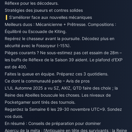
Réflexe pour les décodeurs.
Stratégies des joueurs et contres solides
S'améliorer face aux nouvelles mécaniques
Meilleurs duos : Mécanicienne + Prêtresse. Compositions :
Équilibré ou Escouade de Kiting.
Repérez le chasseur avant la poursuite. Décodez plus en
sécurité avec le Fossoyeur (-15%).
Pièges courants ? Ne sous-estimez pas cet essaim de 28m –
les buffs de Réflexe de la Saison 39 aident. Le plafond d'EXP
est de 400.
Faites la queue en équipe. Préparez ces 3 quotidiens.
Ce dont la communauté parle – Avis de pros
L'IJL Automne 2025 a vu SZ, AXIZ, QTD faire des choix ; la
Reine des Abeilles bouscule les choses. Les niveaux de
Pocketgamer sont tirés des tournois.
Regardez la Semaine 6 les 29-30 novembre UTC+9. Sondez
vos duos.
En résumé : Conseils de préparation pour dominer
Aperçu de la méta : l'Antiquaire en tête des survivants ; la Reine