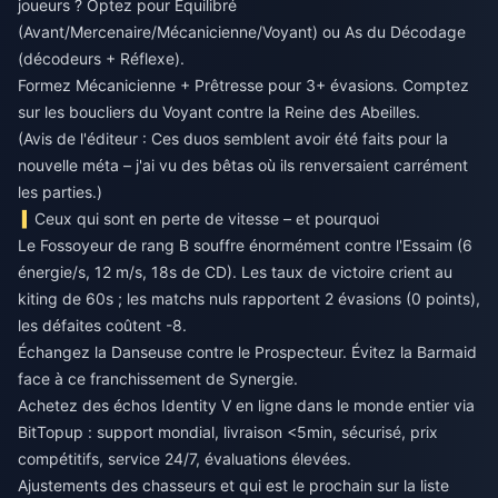
joueurs ? Optez pour Équilibré
(Avant/Mercenaire/Mécanicienne/Voyant) ou As du Décodage
(décodeurs + Réflexe).
Formez Mécanicienne + Prêtresse pour 3+ évasions. Comptez
sur les boucliers du Voyant contre la Reine des Abeilles.
(Avis de l'éditeur : Ces duos semblent avoir été faits pour la
nouvelle méta – j'ai vu des bêtas où ils renversaient carrément
les parties.)
Ceux qui sont en perte de vitesse – et pourquoi
Le Fossoyeur de rang B souffre énormément contre l'Essaim (6
énergie/s, 12 m/s, 18s de CD). Les taux de victoire crient au
kiting de 60s ; les matchs nuls rapportent 2 évasions (0 points),
les défaites coûtent -8.
Échangez la Danseuse contre le Prospecteur. Évitez la Barmaid
face à ce franchissement de Synergie.
Achetez des échos Identity V en ligne dans le monde entier
via
BitTopup : support mondial, livraison <5min, sécurisé, prix
compétitifs, service 24/7, évaluations élevées.
Ajustements des chasseurs et qui est le prochain sur la liste