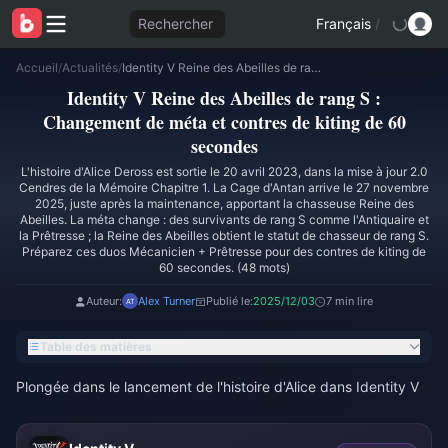
Rechercher
Français
/
Accueil
/
Actualités
/
Identity V Reine des Abeilles de rang S : Changement de méta et contres de kiting de 60 secondes
Identity V Reine des Abeilles de rang S :
Changement de méta et contres de kiting de 60
secondes
L'histoire d'Alice Deross est sortie le 20 avril 2023, dans la mise à jour 2.0
Cendres de la Mémoire Chapitre 1. La Cage d'Antan arrive le 27 novembre
2025, juste après la maintenance, apportant la chasseuse Reine des
Abeilles. La méta change : des survivants de rang S comme l'Antiquaire et
la Prêtresse ; la Reine des Abeilles obtient le statut de chasseur de rang S.
Préparez ces duos Mécanicien + Prêtresse pour des contres de kiting de
60 secondes. (48 mots)
Auteur:
Alex Turner
Publié le:
2025/12/03
7 min lire
Table des matières
Plongée dans le lancement de l'histoire d'Alice dans Identity V