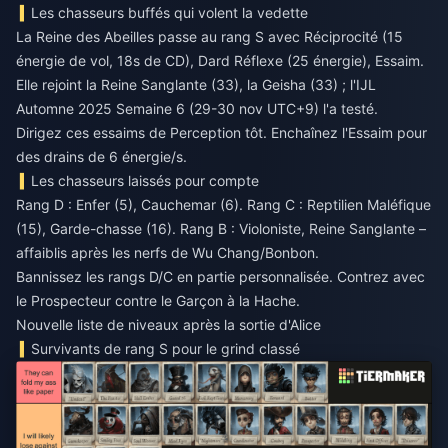
Les chasseurs buffés qui volent la vedette
La Reine des Abeilles passe au rang S avec Réciprocité (15
énergie de vol, 18s de CD), Dard Réflexe (25 énergie), Essaim.
Elle rejoint la Reine Sanglante (33), la Geisha (33) ; l'IJL
Automne 2025 Semaine 6 (29-30 nov UTC+9) l'a testé.
Dirigez ces essaims de Perception tôt. Enchaînez l'Essaim pour
des drains de 6 énergie/s.
Les chasseurs laissés pour compte
Rang D : Enfer (5), Cauchemar (6). Rang C : Reptilien Maléfique
(15), Garde-chasse (16). Rang B : Violoniste, Reine Sanglante –
affaiblis après les nerfs de Wu Chang/Bonbon.
Bannissez les rangs D/C en partie personnalisée. Contrez avec
le Prospecteur contre le Garçon à la Hache.
Nouvelle liste de niveaux après la sortie d'Alice
Survivants de rang S pour le grind classé