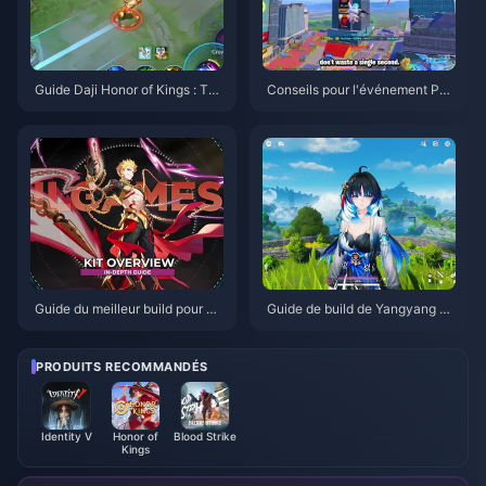
Guide Daji Honor of Kings : Top
Conseils pour l'événement PU
10 des astuces | Août 2026
BG Mobile Spider-Man | Août 2
026
Guide du meilleur build pour Gil
Guide de build de Yangyang Xu
gamesh dans HSR | Août 2026
anling | Août 2026
PRODUITS RECOMMANDÉS
Identity V
Honor of
Blood Strike
Kings