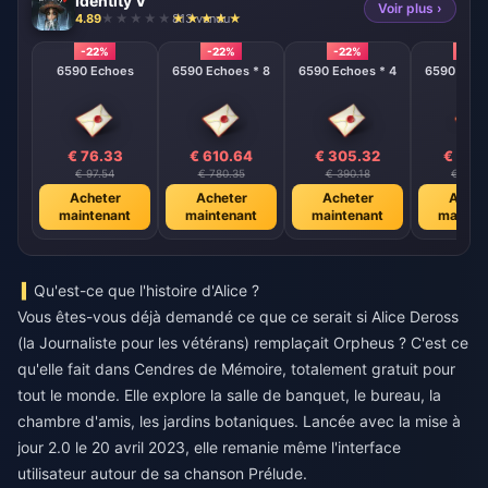
Identity V
Voir plus ›
4.89
813 vendu
-22%
-22%
-22%
-22%
6590 Echoes
6590 Echoes * 8
6590 Echoes * 4
6590 Echo
€ 76.33
€ 610.64
€ 305.32
€ 152
€ 97.54
€ 780.35
€ 390.18
€ 195.
Acheter
Acheter
Acheter
Achet
maintenant
maintenant
maintenant
mainte
Qu'est-ce que l'histoire d'Alice ?
Vous êtes-vous déjà demandé ce que ce serait si Alice Deross
(la Journaliste pour les vétérans) remplaçait Orpheus ? C'est ce
qu'elle fait dans Cendres de Mémoire, totalement gratuit pour
tout le monde. Elle explore la salle de banquet, le bureau, la
chambre d'amis, les jardins botaniques. Lancée avec la mise à
jour 2.0 le 20 avril 2023, elle remanie même l'interface
utilisateur autour de sa chanson Prélude.