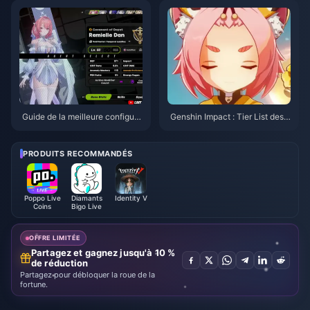
Guide de la meilleure configura
Genshin Impact : Tier List des p
tion et des meilleures équipes
riorités de Couronne pour les p
pour Remielle | Juillet 2026
ersonnages 4 étoiles | Juillet 2
026
PRODUITS RECOMMANDÉS
Poppo Live
Diamants
Identity V
Coins
Bigo Live
OFFRE LIMITÉE
Partagez et gagnez jusqu'à 10 %
de réduction
Partagez pour débloquer la roue de la
fortune.