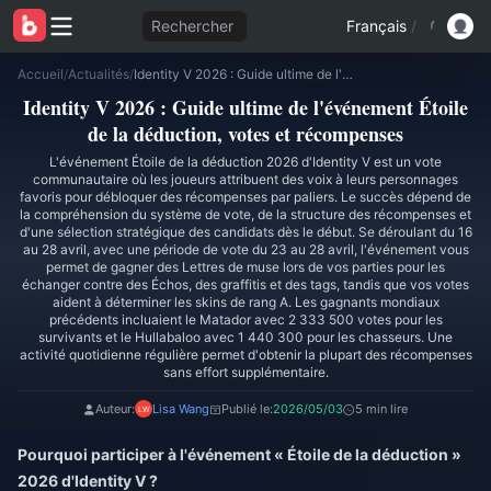
Rechercher
Français
/
Accueil
/
Actualités
/
Identity V 2026 : Guide ultime de l'événement Étoile de la déduction, votes et récompenses
Identity V 2026 : Guide ultime de l'événement Étoile
de la déduction, votes et récompenses
L'événement Étoile de la déduction 2026 d'Identity V est un vote
communautaire où les joueurs attribuent des voix à leurs personnages
favoris pour débloquer des récompenses par paliers. Le succès dépend de
la compréhension du système de vote, de la structure des récompenses et
d'une sélection stratégique des candidats dès le début. Se déroulant du 16
au 28 avril, avec une période de vote du 23 au 28 avril, l'événement vous
permet de gagner des Lettres de muse lors de vos parties pour les
échanger contre des Échos, des graffitis et des tags, tandis que vos votes
aident à déterminer les skins de rang A. Les gagnants mondiaux
précédents incluaient le Matador avec 2 333 500 votes pour les
survivants et le Hullabaloo avec 1 440 300 pour les chasseurs. Une
activité quotidienne régulière permet d'obtenir la plupart des récompenses
sans effort supplémentaire.
Auteur:
Lisa Wang
Publié le:
2026/05/03
5 min lire
Pourquoi participer à l'événement « Étoile de la déduction »
2026 d'Identity V ?