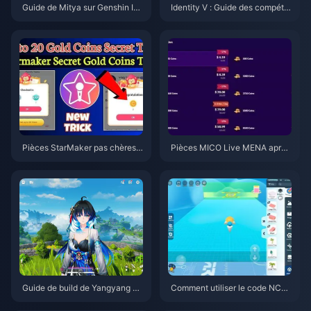
Guide de Mitya sur Genshin Im
Identity V : Guide des compéte
pact | Août 2026
nces d'Emil Herztier | Août 202
6
Pièces StarMaker pas chères p
Pièces MICO Live MENA après
our les auditions de Supernova
v5.2 : Les offres les moins chèr
X 2026 (12 à 23 % de réductio
es en 2026
n)
Guide de build de Yangyang Xu
Comment utiliser le code NCR
anling | Août 2026
CKYT8EF pour obtenir des piè
ces Eggy gratuites (août 2026)