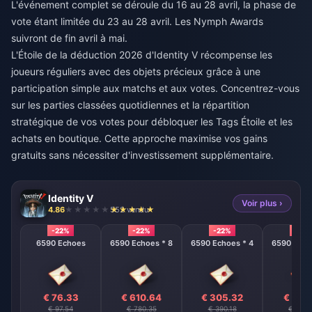
L'événement complet se déroule du 16 au 28 avril, la phase de
vote étant limitée du 23 au 28 avril. Les Nymph Awards
suivront de fin avril à mai.
L'Étoile de la déduction 2026 d'Identity V récompense les
joueurs réguliers avec des objets précieux grâce à une
participation simple aux matchs et aux votes. Concentrez-vous
sur les parties classées quotidiennes et la répartition
stratégique de vos votes pour débloquer les Tags Étoile et les
achats en boutique. Cette approche maximise vos gains
gratuits sans nécessiter d'investissement supplémentaire.
Identity V
Voir plus ›
4.86
552 vendu
-22%
-22%
-22%
-22%
6590 Echoes
6590 Echoes * 8
6590 Echoes * 4
6590 Echo
€ 76.33
€ 610.64
€ 305.32
€ 152
€ 97.54
€ 780.35
€ 390.18
€ 195.