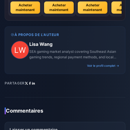
Acheter
Acheter
Acheter
Achet
maintenant
maintenant
maintenant
mainte
À PROPOS DE L'AUTEUR
Lisa Wang
SEA gaming market analyst covering Southeast Asian
gaming trends, regional payment methods, and local
gaming culture.
Voir le profil complet →
PARTAGER
Commentaires
Laisser un commentaire