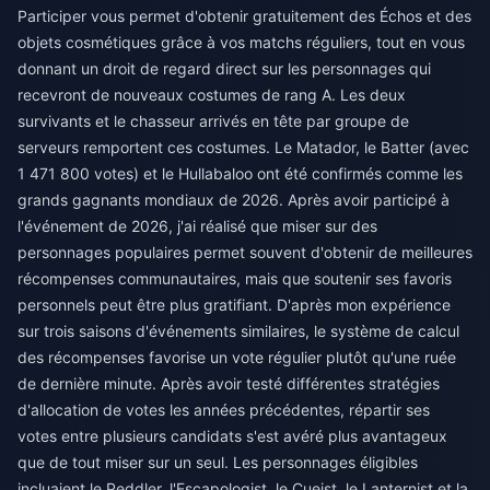
Participer vous permet d'obtenir gratuitement des Échos et des
objets cosmétiques grâce à vos matchs réguliers, tout en vous
donnant un droit de regard direct sur les personnages qui
recevront de nouveaux costumes de rang A. Les deux
survivants et le chasseur arrivés en tête par groupe de
serveurs remportent ces costumes. Le Matador, le Batter (avec
1 471 800 votes) et le Hullabaloo ont été confirmés comme les
grands gagnants mondiaux de 2026. Après avoir participé à
l'événement de 2026, j'ai réalisé que miser sur des
personnages populaires permet souvent d'obtenir de meilleures
récompenses communautaires, mais que soutenir ses favoris
personnels peut être plus gratifiant. D'après mon expérience
sur trois saisons d'événements similaires, le système de calcul
des récompenses favorise un vote régulier plutôt qu'une ruée
de dernière minute. Après avoir testé différentes stratégies
d'allocation de votes les années précédentes, répartir ses
votes entre plusieurs candidats s'est avéré plus avantageux
que de tout miser sur un seul. Les personnages éligibles
incluaient le Peddler, l'Escapologist, le Cueist, le Lanternist et la