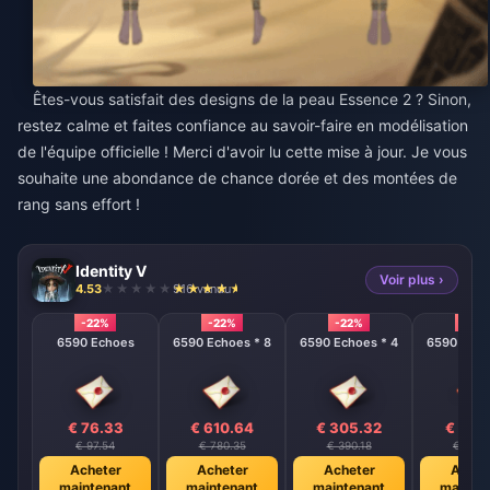
Êtes-vous satisfait des designs de la peau Essence 2 ? Sinon,
restez calme et faites confiance au savoir-faire en modélisation
de l'équipe officielle ! Merci d'avoir lu cette mise à jour. Je vous
souhaite une abondance de chance dorée et des montées de
rang sans effort !
Identity V
Voir plus ›
4.53
916 vendu
-22%
-22%
-22%
-22%
6590 Echoes
6590 Echoes * 8
6590 Echoes * 4
6590 Echo
€ 76.33
€ 610.64
€ 305.32
€ 152
€ 97.54
€ 780.35
€ 390.18
€ 195.
Acheter
Acheter
Acheter
Achet
maintenant
maintenant
maintenant
mainte