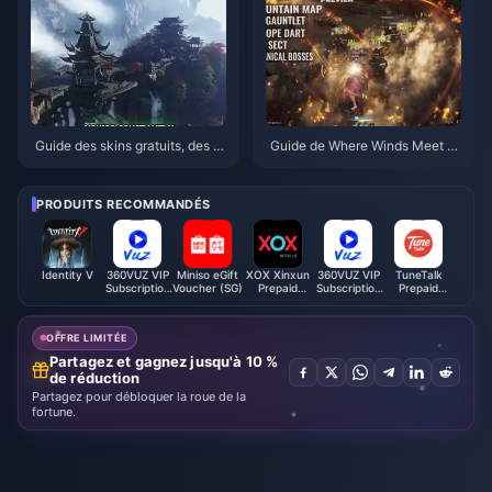
Guide des skins gratuits, des N
Guide de Where Winds Meet 2.
euf Flèches et des gantelets da
0 : Montagne Cachée | Juillet
ns Where Winds Meet | Juillet
2026
2026
PRODUITS RECOMMANDÉS
Identity V
360VUZ VIP
Miniso eGift
XOX Xinxun
360VUZ VIP
TuneTalk
Subscription
Voucher (SG)
Prepaid
Subscription
Prepaid
(JO)
Reload (MY)
(LB)
Reload (MY)
OFFRE LIMITÉE
Partagez et gagnez jusqu'à 10 %
de réduction
Partagez pour débloquer la roue de la
fortune.