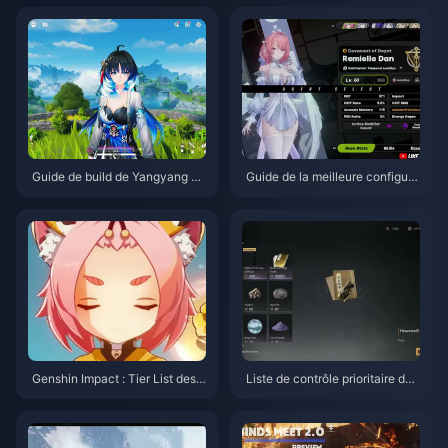
6
Guide de build de Yangyang Xu
Guide de la meilleure configura
anling | Août 2026
tion et des meilleures équipes
pour Remielle | Juillet 2026
Genshin Impact : Tier List des p
Liste de contrôle prioritaire de
riorités de Couronne pour les p
Where Winds Meet - Hidden M
ersonnages 4 étoiles | Juillet 2
ountain | Juillet 2026
026