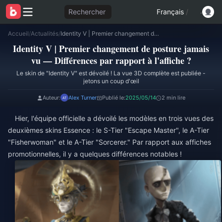
Rechercher
Français
/
Accueil
/
Actualités
/
Identity V | Premier changement de posture jamais vu — Différences par rapport à l'affiche ?
Identity V | Premier changement de posture jamais
vu — Différences par rapport à l'affiche ?
Le skin de "Identity V" est dévoilé ! La vue 3D complète est publiée -
jetons un coup d'œil
Auteur:
Alex Turner
Publié le:
2025/05/14
2 min lire
Hier, l'équipe officielle a dévoilé les modèles en trois vues des
deuxièmes skins Essence : le S-Tier "Escape Master", le A-Tier
"Fisherwoman" et le A-Tier "Sorcerer." Par rapport aux affiches
promotionnelles, il y a quelques différences notables !