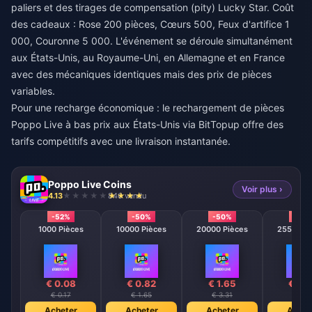
paliers et des tirages de compensation (pity) Lucky Star. Coût
des cadeaux : Rose 200 pièces, Cœurs 500, Feux d'artifice 1
000, Couronne 5 000. L'événement se déroule simultanément
aux États-Unis, au Royaume-Uni, en Allemagne et en France
avec des mécaniques identiques mais des prix de pièces
variables.
Pour une recharge économique : le
rechargement de pièces
Poppo Live à bas prix aux États-Unis
via BitTopup offre des
tarifs compétitifs avec une livraison instantanée.
Poppo Live Coins
Voir plus ›
4.13
846 vendu
-52%
-50%
-50%
-50
1000 Pièces
10000 Pièces
20000 Pièces
25500 Pi
€ 0.08
€ 0.82
€ 1.65
€ 2.
€ 0.17
€ 1.65
€ 3.31
€ 4.1
Acheter
Acheter
Acheter
Achet