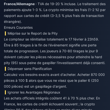
France/Allemagne
: TVA de 19-20 % incluse. Le traitement des
paiements ajoute 1-3 %. La crypto minimise les frais (1-2 %) par
rapport aux cartes de crédit (3-3,5 % plus frais de transaction
étrangère).
Erreurs Courantes
Méprise sur le Report de la Pity
Le compteur se réinitialise totalement le 17 février à 23h59.
Être à 85 tirages à la fin de l'événement signifie une perte
totale de progression. Les joueurs à 70-80 tirages le jour 9
doivent calculer les pièces nécessaires pour atteindre la hard
pity (95) sous peine de gaspiller l'investissement déjà consenti.
Dépenser sans Planification
Calculez vos besoins exacts avant d'acheter. Acheter 870 000
pièces à 100 $ alors que vous ne visez que le palier 6 (250
000 pièces) est un gaspillage d'argent.
Ignorer les Avantages Régionaux
Les achats officiels intégrés coûtent 41 à 70 % plus cher. En
France, les cartes de crédit échouent souvent ; la crypto
élimine 99 % des échecs et livre en moins d'une minute.