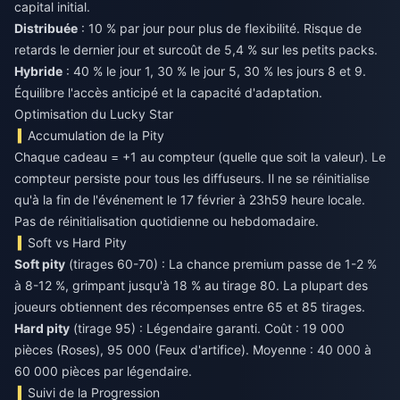
capital initial.
Distribuée
: 10 % par jour pour plus de flexibilité. Risque de
retards le dernier jour et surcoût de 5,4 % sur les petits packs.
Hybride
: 40 % le jour 1, 30 % le jour 5, 30 % les jours 8 et 9.
Équilibre l'accès anticipé et la capacité d'adaptation.
Optimisation du Lucky Star
Accumulation de la Pity
Chaque cadeau = +1 au compteur (quelle que soit la valeur). Le
compteur persiste pour tous les diffuseurs. Il ne se réinitialise
qu'à la fin de l'événement le 17 février à 23h59 heure locale.
Pas de réinitialisation quotidienne ou hebdomadaire.
Soft vs Hard Pity
Soft pity
(tirages 60-70) : La chance premium passe de 1-2 %
à 8-12 %, grimpant jusqu'à 18 % au tirage 80. La plupart des
joueurs obtiennent des récompenses entre 65 et 85 tirages.
Hard pity
(tirage 95) : Légendaire garanti. Coût : 19 000
pièces (Roses), 95 000 (Feux d'artifice). Moyenne : 40 000 à
60 000 pièces par légendaire.
Suivi de la Progression