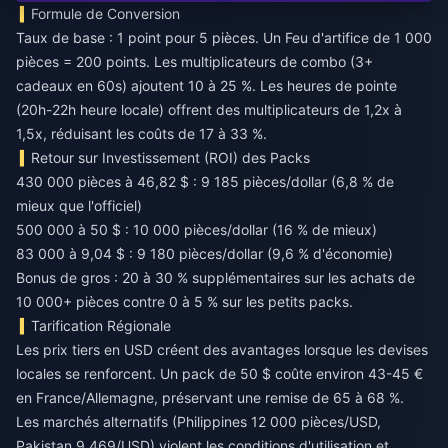
Formule de Conversion
Taux de base : 1 point pour 5 pièces. Un Feu d'artifice de 1 000
pièces = 200 points. Les multiplicateurs de combo (3+
cadeaux en 60s) ajoutent 10 à 25 %. Les heures de pointe
(20h-22h heure locale) offrent des multiplicateurs de 1,2x à
1,5x, réduisant les coûts de 17 à 33 %.
Retour sur Investissement (ROI) des Packs
430 000 pièces à 46,82 $ : 9 185 pièces/dollar (6,8 % de
mieux que l'officiel)
500 000 à 50 $ : 10 000 pièces/dollar (16 % de mieux)
83 000 à 9,04 $ : 9 180 pièces/dollar (9,6 % d'économie)
Bonus de gros : 20 à 30 % supplémentaires sur les achats de
10 000+ pièces contre 0 à 5 % sur les petits packs.
Tarification Régionale
Les prix tiers en USD créent des avantages lorsque les devises
locales se renforcent. Un pack de 50 $ coûte environ 43-45 €
en France/Allemagne, préservant une remise de 65 à 68 %.
Les marchés alternatifs (Philippines 12 000 pièces/USD,
Pakistan 9 469/USD) violent les conditions d'utilisation et