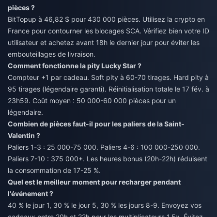
pièces ?
BitTopup à 46,82 $ pour 430 000 pièces. Utilisez la crypto en
France pour contourner les blocages SCA. Vérifiez bien votre ID
utilisateur et achetez avant 18h le dernier jour pour éviter les
embouteillages de livraison.
Comment fonctionne la pity Lucky Star ?
Compteur +1 par cadeau. Soft pity à 60-70 tirages. Hard pity à
95 tirages (légendaire garanti). Réinitialisation totale le 17 fév. à
23h59. Coût moyen : 50 000-60 000 pièces pour un
légendaire.
Combien de pièces faut-il pour les paliers de la Saint-
Valentin ?
Paliers 1-3 : 25 000-75 000. Paliers 4-6 : 100 000-250 000.
Paliers 7-10 : 375 000+. Les heures bonus (20h-22h) réduisent
la consommation de 17-25 %.
Quel est le meilleur moment pour recharger pendant
l'événement ?
40 % le jour 1, 30 % le jour 5, 30 % les jours 8-9. Envoyez vos
cadeaux entre 20h et 22h pour les multiplicateurs 1,5x. Évitez