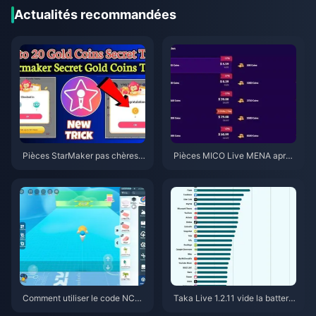
Actualités recommandées
Pièces StarMaker pas chères p
Pièces MICO Live MENA après
our les auditions de Supernova
v5.2 : Les offres les moins chèr
X 2026 (12 à 23 % de réductio
es en 2026
n)
Comment utiliser le code NCR
Taka Live 1.2.11 vide la batterie
CKYT8EF pour obtenir des piè
rapidement après la mise à jour