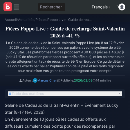
Rechercher
Français
/
Accueil
/
Actualités
/
Pièces Poppo Live : Guide de recharge Saint-Valentin 2026 à -41 %
Pièces Poppo Live : Guide de recharge Saint-Valentin
2026 à -41 %
La Galerie de cadeaux de la Saint-Valentin Poppo Live (du 8 au 17 février
2026) combine des récompenses par paliers avec le système de pitié
Lucky Star. Les plateformes tierces proposent 430 000 pièces à 46,82 $
(soit 41 % de réduction par rapport aux tarifs officiels), et les paiements en
crypto atteignent un taux de réussite de 99 % en Europe. Ce guide détaille
les coûts exacts par palier, l'optimisation de la pitié et les tarifs régionaux
pour maximiser vos gains tout en protégeant votre compte.
Auteur:
Marcus Chen
Publié le:
2026/02/08
14 min lire
Table des matières
Galerie de Cadeaux de la Saint-Valentin + Événement Lucky
Star (8-17 fév. 2026)
Un événement de 10 jours où les cadeaux offerts aux
diffuseurs cumulent des points pour des récompenses par