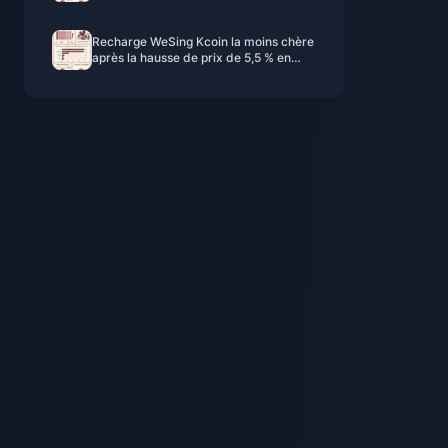
de la v8.2 (2026)
Recharge WeSing Kcoin la moins chère
après la hausse de prix de 5,5 % en
2026 : calculs réels, canaux testés et
verdict