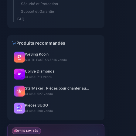
Sécurité et Protection
Support et Garantie
FAQ
Produits recommandés
WeSing Kcoin
SOUTH EAST ASIA
516 vendu
Uplive Diamonds
GLOBAL
711 vendu
StarMaker : Pièces pour chanter au
karaoké
GLOBAL
927 vendu
Pièces SUGO
GLOBAL
590 vendu
OFFRE LIMITÉE