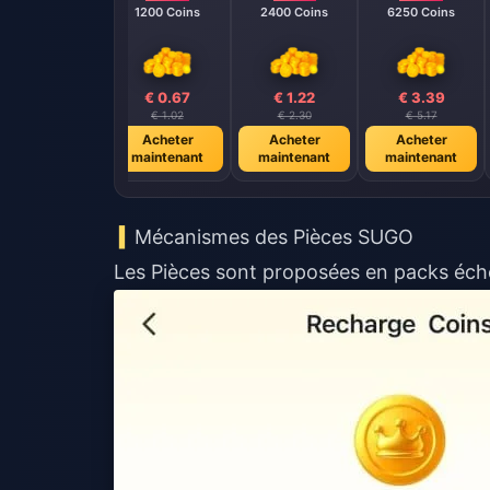
1200 Coins
2400 Coins
6250 Coins
€ 0.67
€ 1.22
€ 3.39
€ 1.02
€ 2.30
€ 5.17
Acheter
Acheter
Acheter
maintenant
maintenant
maintenant
Mécanismes des Pièces SUGO
Les Pièces sont proposées en packs éche