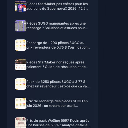
Pièces StarMaker pas chères pour les
auditions de SupernovaX 2026 (12 à
23 % de réduction)
Pièces SUGO manquantes après une
recharge ? Solutions et astuces pour
éviter les bannissements en 2026
Recharge de 1 200 pièces SUGO au
prix revendeur de 0,75 $ (Vérification
des prix de juin 2026)
Pièces StarMaker non reçues après
paiement ? Guide de résolution et de
récupération pour juin 2026
Pack de 6250 pièces SUGO à 3,77 $
chez un revendeur : est-ce que ça vaut
le coup ? (Juin 2026)
Prix de recharge des pièces SUGO en
juin 2026 : un revendeur est-il
vraiment moins cher que la boutique
officielle ?
Prix du pack WeSing 5597 Kcoin après
une hausse de 5,5 % : Analyse détaillée