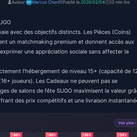
Auteur:
Marcus Chen
Publié le:
2026/02/04
23 min lire
SUGO
e avec des objectifs distincts. Les Pièces (Coins)
ttent un matchmaking premium et donnent accès aux
 exprimer une appréciation sociale sans affecter la
ectement l'hébergement de niveau 15+ (capacité de 1
 (16+ joueurs). Les Cadeaux ne peuvent pas se
ges de salons de fête SUGO
maximisent la valeur gr
frant des prix compétitifs et une livraison instantané
Voir plus ›
-40%
-40%
-45%
-34%