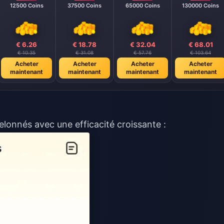
12500 Coins
37500 Coins
65000 Coins
130000 Coins
€ 6.26
€ 18.78
€ 32.04
€ 68.01
€ 10.35
€ 31.08
€ 57.76
€ 103.64
Acheter
Acheter
Acheter
Acheter
maintenant
maintenant
maintenant
maintenant
lonnés avec une efficacité croissante :