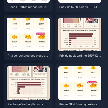
Pièces StarMaker non reçues
Pack de 6250 pièces SUGO à
après paiement ? Guide de rés
3,77 $ chez un revendeur : est
olution et de récupération pour
-ce que ça vaut le coup ? (Juin
juin 2026
2026)
Prix de recharge des pièces SU
Prix du pack WeSing 5597 Kcoi
GO en juin 2026 : un revendeur
n après une hausse de 5,5 % :
est-il vraiment moins cher que
Analyse détaillée de la v8.2 (2
la boutique officielle ?
026)
Recharge WeSing Kcoin la moi
Pièces SUGO manquantes apr