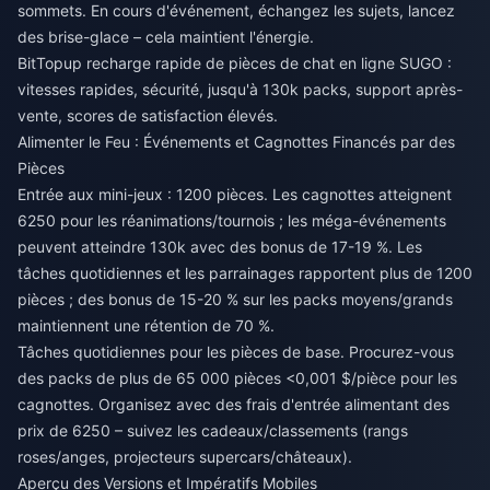
sommets. En cours d'événement, échangez les sujets, lancez
des brise-glace – cela maintient l'énergie.
BitTopup
recharge rapide de pièces de chat en ligne SUGO
:
vitesses rapides, sécurité, jusqu'à 130k packs, support après-
vente, scores de satisfaction élevés.
Alimenter le Feu : Événements et Cagnottes Financés par des
Pièces
Entrée aux mini-jeux : 1200 pièces. Les cagnottes atteignent
6250 pour les réanimations/tournois ; les méga-événements
peuvent atteindre 130k avec des bonus de 17-19 %. Les
tâches quotidiennes et les parrainages rapportent plus de 1200
pièces ; des bonus de 15-20 % sur les packs moyens/grands
maintiennent une rétention de 70 %.
Tâches quotidiennes pour les pièces de base. Procurez-vous
des packs de plus de 65 000 pièces <0,001 $/pièce pour les
cagnottes. Organisez avec des frais d'entrée alimentant des
prix de 6250 – suivez les cadeaux/classements (rangs
roses/anges, projecteurs supercars/châteaux).
Aperçu des Versions et Impératifs Mobiles