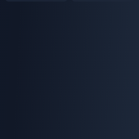
ns chère après la hausse de pri
ès un paiement Codapay ? Le
x de 5,5 % en 2026 : calculs ré
guide de récupération complet
els, canaux testés et verdict
de mai 2026