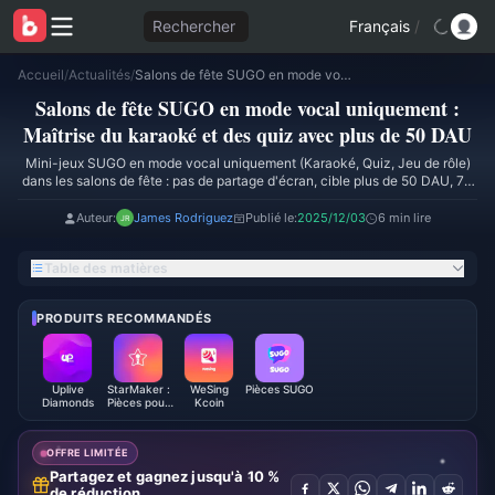
Rechercher
Français
/
Accueil
/
Actualités
/
Salons de fête SUGO en mode vocal uniquement : Maîtrise du karaoké et des quiz avec plus de 50 DAU
Salons de fête SUGO en mode vocal uniquement :
Maîtrise du karaoké et des quiz avec plus de 50 DAU
Mini-jeux SUGO en mode vocal uniquement (Karaoké, Quiz, Jeu de rôle)
dans les salons de fête : pas de partage d'écran, cible plus de 50 DAU, 70
% de taux vérifié via des entrées à 1200 pièces, des cagnottes de 6250
pièces, pics en soirée après le patch du 28 octobre 2025. Utiliser la version
Auteur:
James Rodriguez
Publié le:
2025/12/03
6 min lire
mobile uniquement v2.41.0.0 (24 novembre 2025) pour la voix HD, les bots
intelligents, la rétention.
Table des matières
PRODUITS RECOMMANDÉS
Uplive
StarMaker :
WeSing
Pièces SUGO
Diamonds
Pièces pour
Kcoin
chanter au
karaoké
OFFRE LIMITÉE
Partagez et gagnez jusqu'à 10 %
de réduction