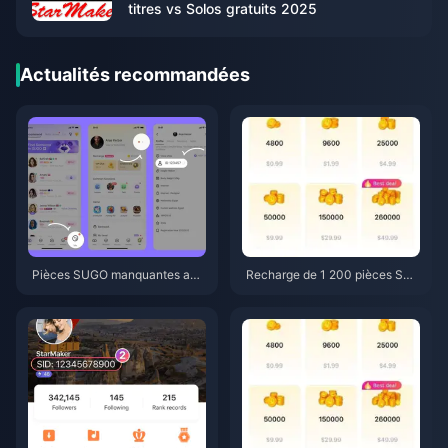
titres vs Solos gratuits 2025
Actualités recommandées
Pièces SUGO manquantes apr
Recharge de 1 200 pièces SU
ès une recharge ? Solutions et
GO au prix revendeur de 0,75 $
astuces pour éviter les banniss
(Vérification des prix de juin 20
ements en 2026
26)