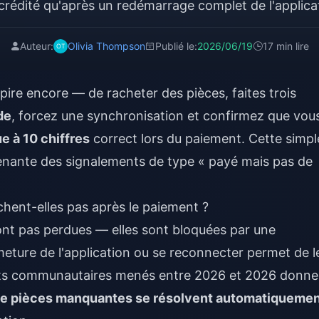
crédité qu'après un redémarrage complet de l'applica
Auteur:
Olivia Thompson
Publié le:
2026/06/19
17 min lire
pire encore — de racheter des pièces, faites trois
de
, forcez une synchronisation et confirmez que vou
e à 10 chiffres
correct lors du paiement. Cette simpl
prenante des signalements de type « payé mais pas de
chent-elles pas après le paiement ?
ont pas perdues — elles sont bloquées par une
rmeture de l'application ou se reconnecter permet de l
ests communautaires menés entre 2026 et 2026 donne
de pièces manquantes se résolvent automatiqueme