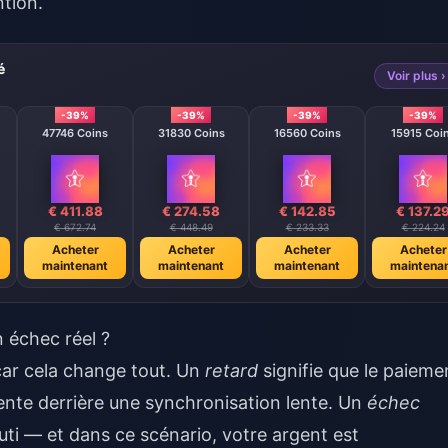
tion.
é
Voir plus ›
-39%
-39%
-39%
-39%
47746 Coins
31830 Coins
16560 Coins
15915 Coi
€ 411.88
€ 274.58
€ 142.85
€ 137.2
€ 672.74
€ 448.49
€ 233.33
€ 224.24
Acheter
Acheter
Acheter
Acheter
maintenant
maintenant
maintenant
maintena
n échec réel ?
car cela change tout. Un
retard
signifie que le paieme
tente derrière une synchronisation lente. Un
échec
outi — et dans ce scénario, votre argent est