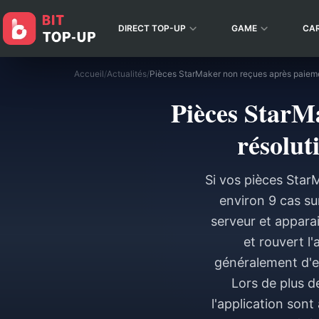
DIRECT TOP-UP
GAME
CA
Accueil
/
Actualités
/
Pièces StarM
résolut
Si vos pièces Star
environ 9 cas su
serveur et appara
et rouvert l
généralement d'
Lors de plus d
l'application sont