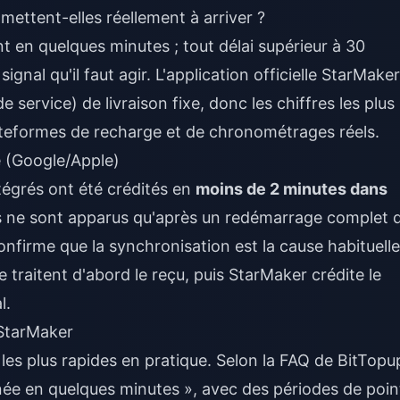
ettent-elles réellement à arriver ?
nt en quelques minutes ; tout délai supérieur à 30
gnal qu'il faut agir. L'application officielle StarMaker
service) de livraison fixe, donc les chiffres les plus
ateformes de recharge et de chronométrages réels.
e (Google/Apple)
tégrés ont été crédités en
moins de 2 minutes dans
ts ne sont apparus qu'après un redémarrage complet 
confirme que la synchronisation est la cause habituelle
e traitent d'abord le reçu, puis StarMaker crédite le
l.
 StarMaker
les plus rapides en pratique. Selon la FAQ de BitTopu
ée en quelques minutes », avec des périodes de poin