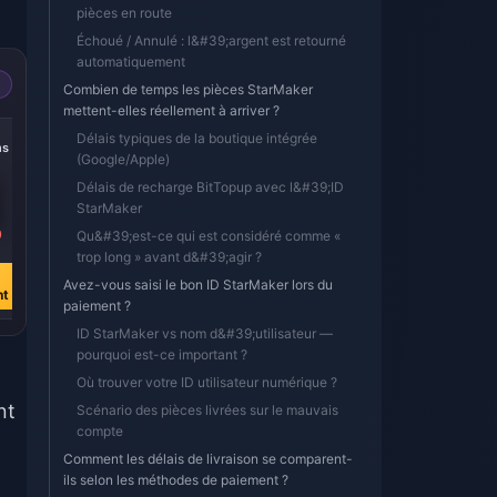
pièces en route
Échoué / Annulé : l&#39;argent est retourné
automatiquement
Combien de temps les pièces StarMaker
mettent-elles réellement à arriver ?
-39%
-39%
-39%
Délais typiques de la boutique intégrée
ns
8216 Coins
7323 Coins
4738 Coins
(Google/Apple)
Délais de recharge BitTopup avec l&#39;ID
StarMaker
9
€ 70.88
€ 63.17
€ 40.88
Qu&#39;est-ce qui est considéré comme «
€ 115.76
€ 103.18
€ 66.76
trop long » avant d&#39;agir ?
Acheter
Acheter
Acheter
Avez-vous saisi le bon ID StarMaker lors du
nt
maintenant
maintenant
maintenant
paiement ?
ID StarMaker vs nom d&#39;utilisateur —
pourquoi est-ce important ?
Où trouver votre ID utilisateur numérique ?
nt
Scénario des pièces livrées sur le mauvais
compte
Comment les délais de livraison se comparent-
ils selon les méthodes de paiement ?