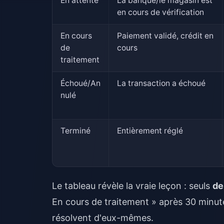
En attente
La banque/le magasin est
en cours de vérification
En cours
Paiement validé, crédit en
de
cours
traitement
Échoué/An
La transaction a échoué
nulé
Terminé
Entièrement réglé
Le tableau révèle la vraie leçon : seuls
de
En cours de traitement » après 30 minute
résolvent d'eux-mêmes.