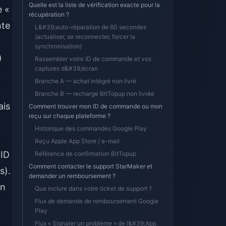
Quelle est la liste de vérification exacte pour la
e «
récupération ?
nte
L&#39;auto-réparation de 60 secondes
(actualiser, se reconnecter, forcer la
synchronisation)
)
Rassembler votre ID de commande et vos
captures d&#39;écran
Branche A — achat intégré non livré
Branche B — recharge BitTopup non livrée
ais
Comment trouver mon ID de commande ou mon
reçu sur chaque plateforme ?
Historique des commandes Google Play
Reçu Apple App Store / e-mail
 ID
Référence de confirmation BitTopup
Comment contacter le support StarMaker et
s).
demander un remboursement ?
in
Que inclure dans votre ticket de support ?
Flux de demande de remboursement Google
Play
Flux « Signaler un problème » de l&#39;App