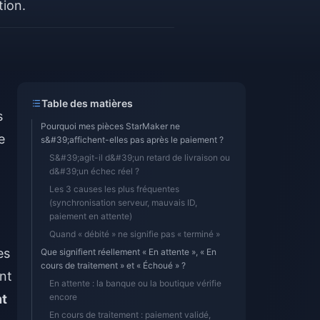
tion.
Table des matières
s
Pourquoi mes pièces StarMaker ne
e
s&#39;affichent-elles pas après le paiement ?
S&#39;agit-il d&#39;un retard de livraison ou
d&#39;un échec réel ?
Les 3 causes les plus fréquentes
(synchronisation serveur, mauvais ID,
paiement en attente)
Quand « débité » ne signifie pas « terminé »
es
Que signifient réellement « En attente », « En
cours de traitement » et « Échoué » ?
nt
En attente : la banque ou la boutique vérifie
nt
encore
En cours de traitement : paiement validé,