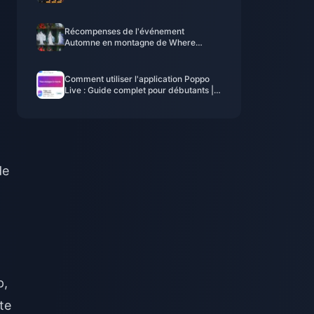
(juillet 2026) : Coûts, meilleurs packs et
recharge sécurisée
Récompenses de l'événement
Automne en montagne de Where
Winds Meet - Juillet 2026 : Liste
complète, monnaie et priorité
Comment utiliser l'application Poppo
Live : Guide complet pour débutants |
Juillet 2026
de
p,
te