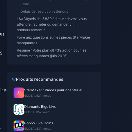
Store
Délais de résolution attendus
L&#39;avis de l&#39;éditeur : devez-vous
attendre, racheter ou demander un
remboursement ?
on
Foire aux questions sur les pièces StarMaker
manquantes
Résumé : Votre plan d&#39;action pour les
s
pièces manquantes (juin 2026)
Produits recommandés
ire
StarMaker : Pièces pour chanter au
karaoké
GLOBAL
927 vendu
Diamants Bigo Live
GLOBAL
857 vendu
Poppo Live Coins
e
GLOBAL
837 vendu