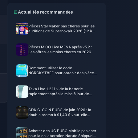
S
Actualités recommandées
Pièces StarMaker pas chères pour les
auditions de SupernovaX 2026 (12 à
23 % de réduction)
Pièces MICO Live MENA après v5.2 :
Les offres les moins chères en 2026
Comment utiliser le code
NCRCKYT8EF pour obtenir des pièces
Eggy gratuites (août 2026)
Taka Live 1.2.11 vide la batterie
rapidement après la mise à jour de
juillet 2026 ? Causes et solutions
CDK G-COIN PUBG de juin 2026 : la
«
double promo à 91,43 $ vaut-elle
vraiment le coup ?
Acheter des UC PUBG Mobile pas cher
pour la collaboration Naruto Shippuden