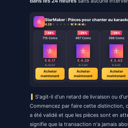
dans les 24 heures
sans aucune interven
StarMaker : Pièces pour chanter au karaok
4.26
927 vendu
-39%
-39%
-39%
715 Coins
497 Coins
398 Coins
€ 6.17
€ 4.29
€ 3.43
€ 10.07
€ 7.00
€ 5.61
Acheter
Acheter
Acheter
maintenant
maintenant
maintenant
S'agit-il d'un retard de livraison ou d'u
Commencez par faire cette distinction, 
a été validé et que les pièces sont en at
signifie que la transaction n'a jamais ab