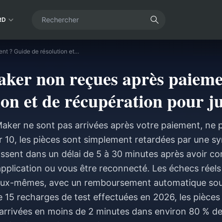
RD
Pièces StarMaker non reçues après paiement ? Guide de résolution et de récupération pour juin 2026
aker non reçues après paieme
ion et de récupération pour j
Maker ne sont pas arrivées après votre paiement, ne 
r 10, les pièces sont simplement retardées par une s
issent dans un délai de 5 à 30 minutes après avoir 
'application ou vous être reconnecté. Les échecs réels
eux-mêmes, avec un remboursement automatique sous
e 15 recharges de test effectuées en 2026, les pièce
 arrivées en moins de 2 minutes dans environ 80 % des