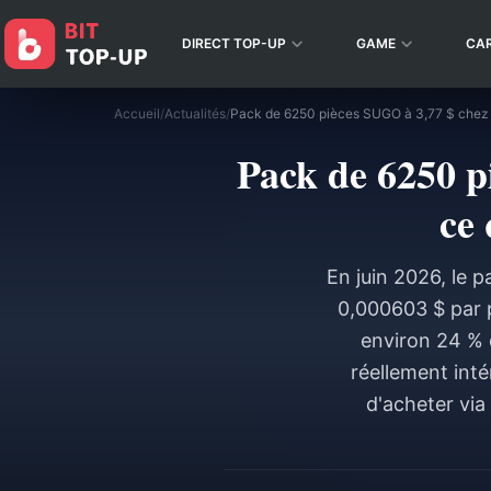
DIRECT TOP-UP
GAME
CA
Accueil
/
Actualités
/
Pack de 6250 p
ce 
En juin 2026, le 
0,000603 $ par pi
environ 24 % d
réellement inté
d'acheter via