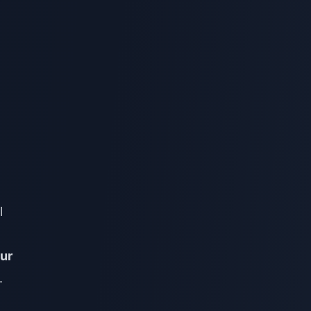
l
our
.