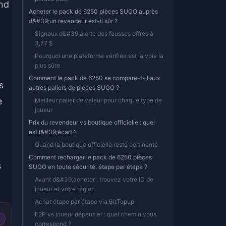
end
Acheter le pack de 6250 pièces SUGO auprès
d&#39;un revendeur est-il sûr ?
Signaux d&#39;alerte des fausses offres à
3,77 $
Pourquoi une plateforme vérifiée est la voie la
plus sûre
Comment le pack de 6250 se compare-t-il aux
s
autres paliers de pièces SUGO ?
e
Meilleur palier de valeur pour chaque type de
joueur
Prix du revendeur vs boutique officielle : quel
est l&#39;écart ?
Quand la boutique officielle reste pertinente
Comment recharger le pack de 6250 pièces
s
SUGO en toute sécurité, étape par étape ?
Avant d&#39;acheter : trouvez votre ID de
joueur et votre région
Achat étape par étape via BitTopup
F2P vs joueur dépensier : quel chemin vous
correspond ?