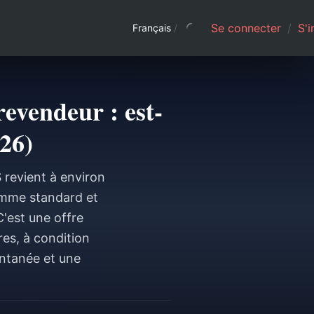
Se connecter
/
S'i
Français
/
evendeur : est-
026)
 revient à environ
 gamme standard et
C'est une offre
res, à condition
antanée et une