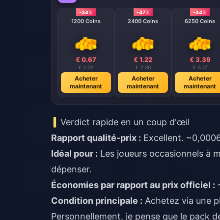
-34%
-47%
-34%
1200 Coins
2400 Coins
6250 Coins
€ 0.67
€ 1.22
€ 3.39
€ 1.02
€ 2.30
€ 5.17
Acheter
Acheter
Acheter
maintenant
maintenant
maintenant
Verdict rapide en un coup d'œil
Rapport qualité-prix :
Excellent. ~0,0006
Idéal pour :
Les joueurs occasionnels à m
dépenser.
Économies par rapport au prix officiel :
~
Condition principale :
Achetez via une pla
Personnellement, je pense que le pack de