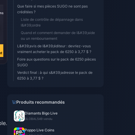
Que faire si mes pièces SUGO ne sont pas
créditées ?
ns
Liste de contrôle de dépannage dans
l&#39;ordre
Quand et comment demander de l&#39;aide
ou un remboursement
L&#39;avis de l&#39;éditeur : devriez-vous
vraiment acheter le pack de 6250 à 3,77 $ ?
nt
Foire aux questions sur le pack de 6250 pièces
SUGO
Verdict final : à qui s&#39;adresse le pack de
6250 à 3,77 $ ?
Produits recommandés
Diamants Bigo Live
GLOBAL
549 vendu
le.
Poppo Live Coins