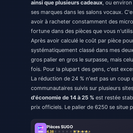
ainsi que plusieurs cadeaux
, ou enviro
ses marques dans les salons vocaux. C'e
avoir à racheter constamment des micro
fortune dans des pièces que vous n'utilis
Après avoir calculé le coût par pièce po
systématiquement classé dans mes deux fa
gros palier en gros le surpasse, mais cel
fois. Pour la plupart des gens, c'est exces
La réduction de 24 % n'est pas un coup d
communautaires suivis sur plusieurs sites
d'économie de 14 à 25 %
est restée sta
prix officiels. Le palier de 6250 se situe
Pièces SUGO
4.38
978 vendu