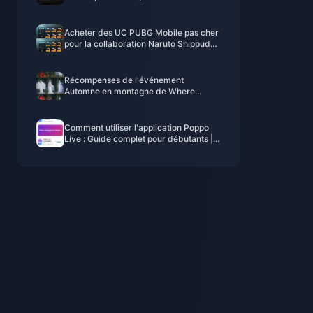
vraiment le coup ?
Acheter des UC PUBG Mobile pas cher
pour la collaboration Naruto Shippuden
(juillet 2026) : Coûts, meilleurs packs et
recharge sécurisée
Récompenses de l'événement
Automne en montagne de Where
Winds Meet - Juillet 2026 : Liste
complète, monnaie et priorité
Comment utiliser l'application Poppo
Live : Guide complet pour débutants |
Juillet 2026