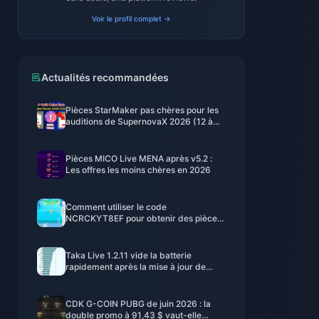
Voir le profil complet →
Actualités recommandées
Pièces StarMaker pas chères pour les
auditions de SupernovaX 2026 (12 à
23 % de réduction)
Pièces MICO Live MENA après v5.2 :
Les offres les moins chères en 2026
Comment utiliser le code
NCRCKYT8EF pour obtenir des pièces
Eggy gratuites (août 2026)
Taka Live 1.2.11 vide la batterie
rapidement après la mise à jour de
juillet 2026 ? Causes et solutions
CDK G-COIN PUBG de juin 2026 : la
double promo à 91,43 $ vaut-elle