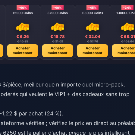
-40%
-40%
-45%
-34%
12500 Coins
37500 Coins
65000 Coins
130000 Coi
€ 6.26
€ 18.78
€ 32.04
€ 68.01
€ 10.35
€ 31.08
€ 57.76
€ 103.64
Acheter
Acheter
Acheter
Acheter
maintenant
maintenant
maintenant
maintena
 $/pièce, meilleur que n'importe quel micro-pack.
odérés qui veulent le VIP1 + des cadeaux sans trop
1,22 $ par achat (24 %).
teforme vérifiée ; vérifiez le prix en direct au préalab
 6250 est le palier d'achat
unique
le plus intelligent