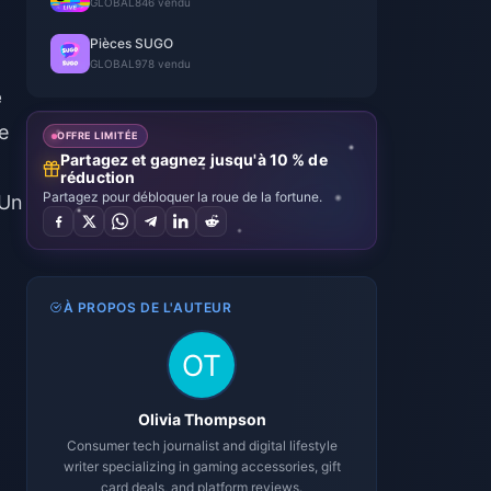
GLOBAL
846 vendu
Pièces SUGO
GLOBAL
978 vendu
e
ue
OFFRE LIMITÉE
Partagez et gagnez jusqu'à 10 % de
réduction
Partagez pour débloquer la roue de la fortune.
 Un
,
À PROPOS DE L'AUTEUR
Olivia Thompson
Consumer tech journalist and digital lifestyle
writer specializing in gaming accessories, gift
card deals, and platform reviews.