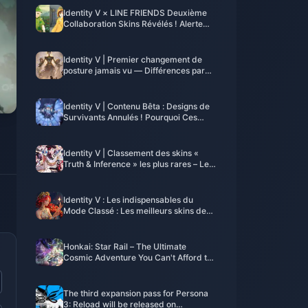
Identity V × LINE FRIENDS Deuxième
Collaboration Skins Révélés ! Alerte
Mignonnerie Overwhelming !
Identity V | Premier changement de
posture jamais vu — Différences par
rapport à l'affiche ?
Identity V | Contenu Bêta : Designs de
Survivants Annulés ! Pourquoi Ces
Personnages Ont-Ils Disparu ?
Identity V | Classement des skins «
Truth & Inference » les plus rares – Les
deux premiers sont ultra rares !
Identity V : Les indispensables du
Mode Classé : Les meilleurs skins de
Chasseur adorés par les pros
Honkai: Star Rail – The Ultimate
Cosmic Adventure You Can't Afford to
Miss!
The third expansion pass for Persona
3: Reload will be released on