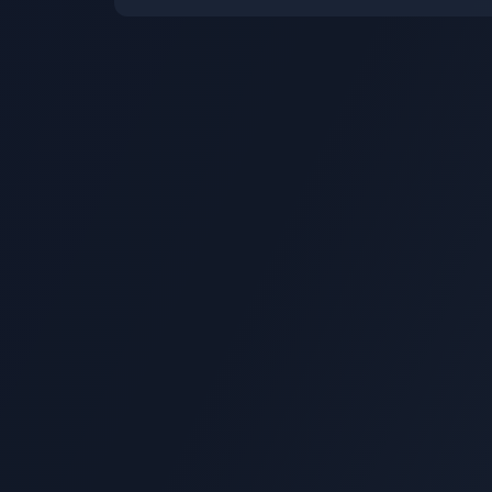
development, and four gam
will be launched on other
platforms