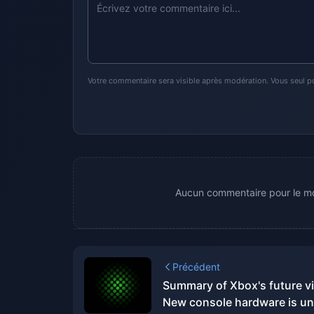
Votre commentaire sera visible après modération. Vous seul p
Aucun commentaire pour le mo
Précédent
Summary of Xbox's future vi
New console hardware is u