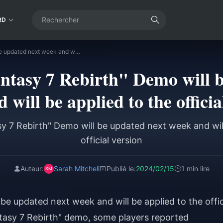
RD
[The "Final Fantasy 7 Rebirth" Demo will be updated next week and will be applied to the official version
ntasy 7 Rebirth" Demo will 
 will be applied to the officia
sy 7 Rebirth" Demo will be updated next week and will
official version
Auteur:
Sarah Mitchell
Publié le:
2024/02/15
1 min lire
be updated next week and will be applied to the offic
antasy 7 Rebirth" demo, some players reported