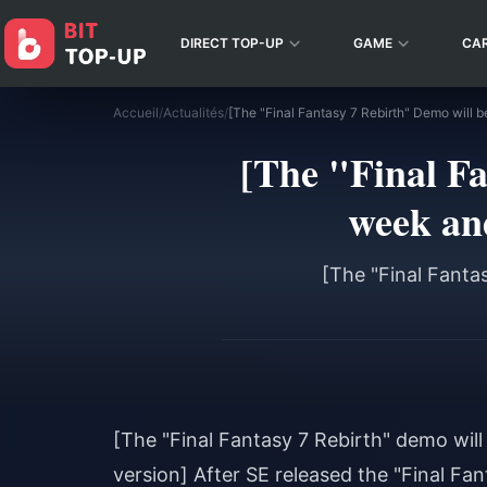
DIRECT TOP-UP
GAME
CA
Accueil
/
Actualités
/
[The "Final Fa
week and
[The "Final Fanta
[The "Final Fantasy 7 Rebirth" demo will 
version] After SE released the "Final F