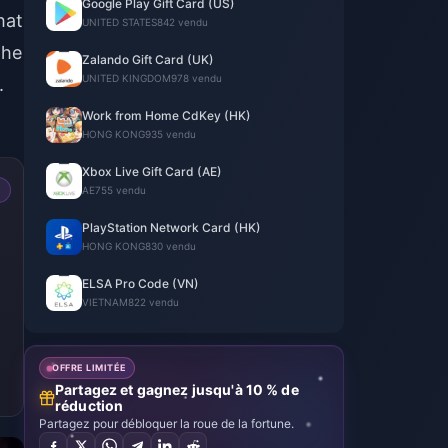
Google Play Gift Card (US)
hat
UNITED STATES
842 vendu
the
Zalando Gift Card (UK)
UNITED KINGDOM
978 vendu
.
Work from Home CdKey (HK)
HONG KONG
935 vendu
Xbox Live Gift Card (AE)
AE
755 vendu
PlayStation Network Card (HK)
HONG KONG
830 vendu
ELSA Pro Code (VN)
VIETNAM
822 vendu
OFFRE LIMITÉE
Partagez et gagnez jusqu'à 10 % de
réduction
Partagez pour débloquer la roue de la fortune.