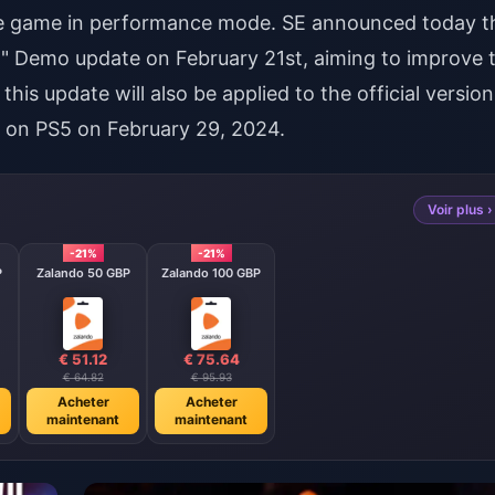
e game in performance mode. SE announced today t
rth" Demo update on February 21st, aiming to improve 
his update will also be applied to the official version
ed on PS5 on February 29, 2024.
Voir plus ›
-21%
-21%
P
Zalando 50 GBP
Zalando 100 GBP
€ 51.12
€ 75.64
€ 64.82
€ 95.93
Acheter
Acheter
maintenant
maintenant