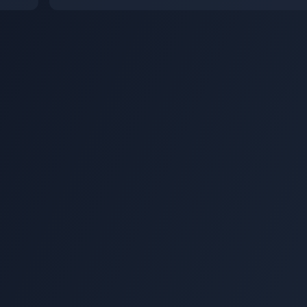
es
rating in South Korea