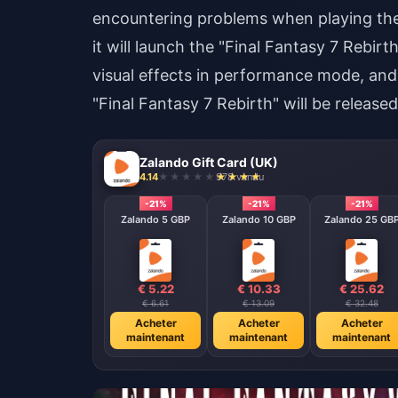
encountering problems when playing th
it will launch the "Final Fantasy 7 Rebi
visual effects in performance mode, and t
"Final Fantasy 7 Rebirth" will be releas
Zalando Gift Card (UK)
4.14
978 vendu
-21%
-21%
-21%
Zalando 5 GBP
Zalando 10 GBP
Zalando 25 GB
€ 5.22
€ 10.33
€ 25.62
€ 6.61
€ 13.09
€ 32.48
Acheter
Acheter
Acheter
maintenant
maintenant
maintenant