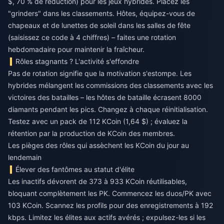
$, 70 % de réduction) pour les jeux hybrides. Placez les
"grinders" dans les classements. Hôtes, équipez-vous de
chapeaux et de lunettes de soleil dans les salles de fête
(saisissez ce code à 4 chiffres) – faites une rotation
hebdomadaire pour maintenir la fraîcheur.
Rôles stagnants ? L'activité s'effondre
Pas de rotation signifie que la motivation s'estompe. Les
hybrides mélangent les commissions des classements avec les
victoires des batailles – les hôtes de bataille écrasent 8000
diamants pendant les pics. Changez à chaque réinitialisation.
Testez avec un pack de 112 KCoin (1,64 $) ; évaluez la
rétention par la production de KCoin des membres.
Les pièges des rôles qui assèchent les KCoin du jour au
lendemain
Élever des fantômes au statut d'élite
Les inactifs dévorent de 373 à 933 KCoin réutilisables,
bloquant complètement les PK. Commencez les duos/PK avec
103 KCoin. Scannez les profils pour des enregistrements à 192
kbps. Limitez les élites aux actifs avérés ; expulsez-les si les