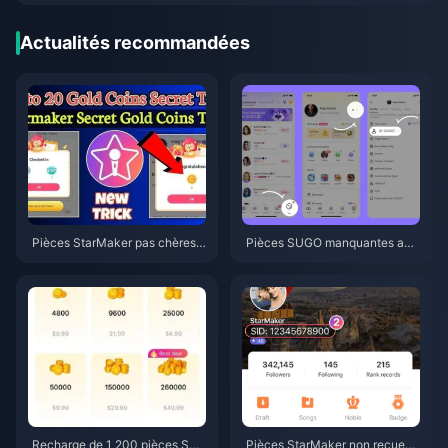
Actualités recommandées
Pièces StarMaker pas chères p
Pièces SUGO manquantes apr
our les auditions de Supernova
ès une recharge ? Solutions et
X 2026 (12 à 23 % de réductio
astuces pour éviter les banniss
n)
ements en 2026
Recharge de 1 200 pièces SU
Pièces StarMaker non reçues