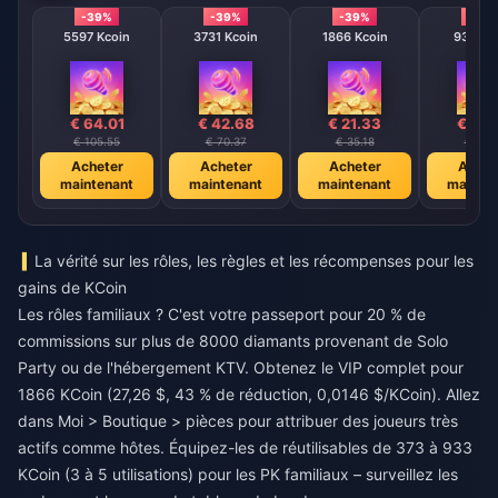
-39%
-39%
-39%
-39
5597 Kcoin
3731 Kcoin
1866 Kcoin
933 Kc
€ 64.01
€ 42.68
€ 21.33
€ 10.
€ 105.55
€ 70.37
€ 35.18
€ 17.6
Acheter
Acheter
Acheter
Achet
maintenant
maintenant
maintenant
mainte
La vérité sur les rôles, les règles et les récompenses pour les
gains de KCoin
Les rôles familiaux ? C'est votre passeport pour 20 % de
commissions sur plus de 8000 diamants provenant de Solo
Party ou de l'hébergement KTV. Obtenez le VIP complet pour
1866 KCoin (27,26 $, 43 % de réduction, 0,0146 $/KCoin). Allez
dans Moi > Boutique > pièces pour attribuer des joueurs très
actifs comme hôtes. Équipez-les de réutilisables de 373 à 933
KCoin (3 à 5 utilisations) pour les PK familiaux – surveillez les