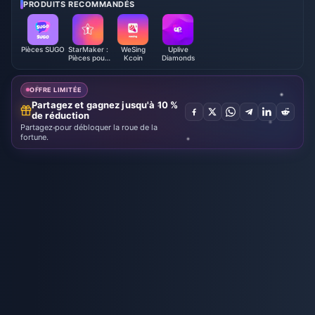
026)
els, canaux testés et verdict
PRODUITS RECOMMANDÉS
Pièces SUGO
StarMaker :
WeSing
Uplive
Pièces pour
Kcoin
Diamonds
chanter au
karaoké
OFFRE LIMITÉE
Partagez et gagnez jusqu'à 10 %
de réduction
Partagez pour débloquer la roue de la
fortune.