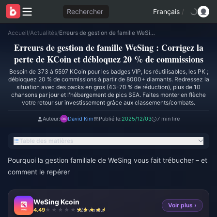
Rechercher
Français
/
Accueil
/
Actualités
/
Erreurs de gestion de famille WeSing : Corrigez la perte de KCoin et débloquez 20 % de commissions
Erreurs de gestion de famille WeSing : Corrigez la
perte de KCoin et débloquez 20 % de commissions
Besoin de 373 à 5597 KCoin pour les badges VIP, les réutilisables, les PK ;
débloquez 20 % de commissions à partir de 8000+ diamants. Redressez la
situation avec des packs en gros (43-70 % de réduction), plus de 10
chansons par jour et l'hébergement de pics SEA. Faites monter en flèche
votre retour sur investissement grâce aux classements/combats.
Auteur:
David Kim
Publié le:
2025/12/03
7 min lire
Table des matières
Pourquoi la gestion familiale de WeSing vous fait trébucher – et
comment le repérer
WeSing Kcoin
Voir plus ›
4.49
526 vendu