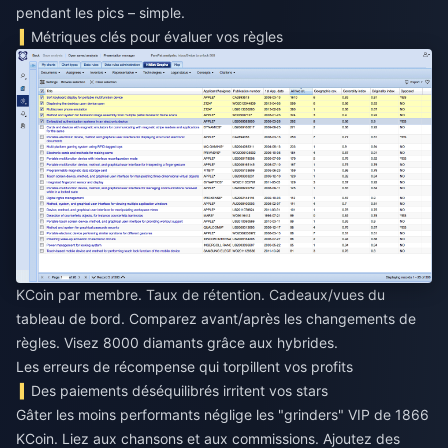
pendant les pics – simple.
Métriques clés pour évaluer vos règles
KCoin par membre. Taux de rétention. Cadeaux/vues du
tableau de bord. Comparez avant/après les changements de
règles. Visez 8000 diamants grâce aux hybrides.
Les erreurs de récompense qui torpillent vos profits
Des paiements déséquilibrés irritent vos stars
Gâter les moins performants néglige les "grinders" VIP de 1866
KCoin. Liez aux chansons et aux commissions. Ajoutez des