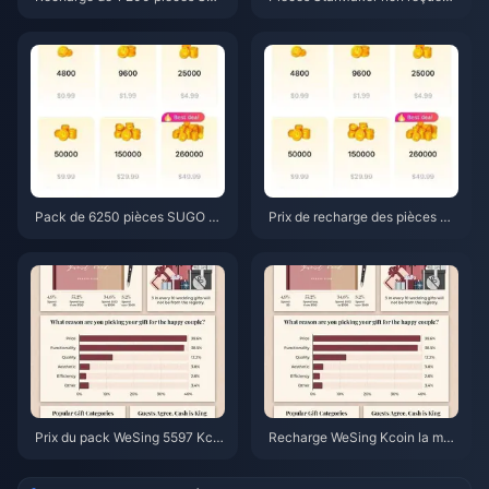
GO au prix revendeur de 0,75 $
après paiement ? Guide de rés
(Vérification des prix de juin 20
olution et de récupération pour
26)
juin 2026
Pack de 6250 pièces SUGO à
Prix de recharge des pièces SU
3,77 $ chez un revendeur : est
GO en juin 2026 : un revendeur
-ce que ça vaut le coup ? (Juin
est-il vraiment moins cher que
2026)
la boutique officielle ?
Prix du pack WeSing 5597 Kcoi
Recharge WeSing Kcoin la moi
n après une hausse de 5,5 % :
ns chère après la hausse de pri
Analyse détaillée de la v8.2 (2
x de 5,5 % en 2026 : calculs ré