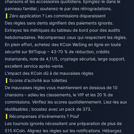
chansons et les accessoires quotidiens. Épinglez-le dans le
panneau familial ; soutenez-le par des rétrogradations.
Zéro application ? Les commissions disparaissent
Des règles sans dents signifient des paiements ignorés.
Extrayez les métriques du tableau de bord pour des audits
hebdomadaires. Récompensez ceux qui respectent les règles.
En plein effort,
achetez des KCoin WeSing en ligne en toute
sécurité
sur BitTopup – 43-70 % de réduction, crédits
instantanés, note de 4,11/5, cryptage sécurisé, large support,
excellent service après-vente.
L'impact des KCoin dû à de mauvaises règles
Scores d'activité aux toilettes
De mauvaises règles vous maintiennent en dessous de 10
chansons – adieu les classements, le VIP et les 20 % de
commissions. Vérifiez les scores quotidiennement. Liez-les aux
réutilisables ; boostez avec un pack de 373.
Récompenses d'événements ? Pouf
Les tournois ignorés nécessitent une préparation de plus de
515 KCoin. Alignez les règles sur les notifications. Hébergez