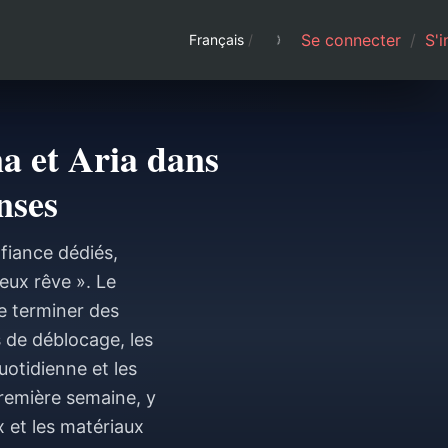
Se connecter
/
S'i
Français
/
a et Aria dans
nses
fiance dédiés,
eux rêve ». Le
de terminer des
s de déblocage, les
uotidienne et les
remière semaine, y
et les matériaux