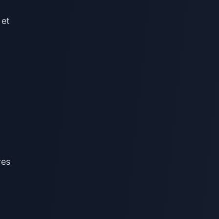
 et
res