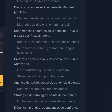
Chemin de progression optimal
Déclencheurs des événements de Moment
privilégié
Mécaniques de réinitialisation quotidienne
Méthodes de déclenchement manuel
Récompenses cachées de la semaine 1 que la
plupart des Proxies ratent
Bonus de Polychromes limités dans le temps
-14%
-15%
Récompenses d&#39;interaction Bangbou
0
300 + 30
60 Monochromes
es
Monochromes
exclusives
Préférences de cadeaux de confiance : Sunna
&amp; Aria
€ 3.87
€ 0.90
Lieux d&#39;acquisition des cadeaux
€ 4.52
€ 1.06
Stratégie de timing pour les cadeaux
Acheter
Acheter
nt
maintenant
maintenant
Analyse de l&#39;impact des choix de dialogue
Schémas de réponse recommandés
Stratégies de farming de points de confiance
Limite quotidienne de points de confiance
Détail complet des récompenses de confiance