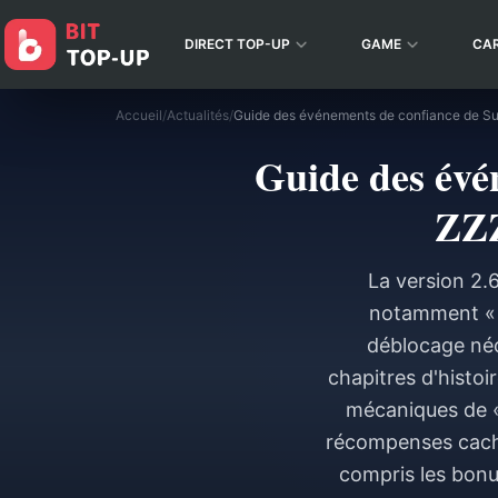
DIRECT TOP-UP
GAME
CA
Accueil
/
Actualités
/
Guide des évé
ZZZ
La version 2.
notamment « F
déblocage néce
chapitres d'histoi
mécaniques de « 
récompenses caché
compris les bon