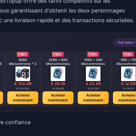
BitTopup offre des tarifs compétitifs sur les
ous garantissant d'obtenir les deux personnages
 une livraison rapide et des transactions sécurisées.
Voir plus ›
-16%
-14%
-15%
-14%
8080
3280 + 600
1980 + 260
980 + 11
4
Monochrome * 2
Monochromes
Monochromes
Monochrom
€ 152.09
€ 39.16
€ 23.05
€ 12.00
€ 180.53
€ 45.68
€ 27.08
€ 14.01
Acheter
Acheter
Acheter
Acheter
maintenant
maintenant
maintenant
maintena
de confiance