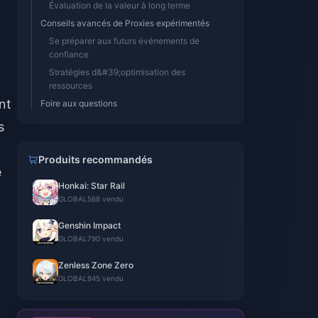
Évaluation de la valeur à long terme
Conseils avancés de Proxies expérimentés
Se préparer aux futurs événements de
confiance
Stratégies d&#39;optimisation des
ressources
nt
Foire aux questions
s
Produits recommandés
e
Honkai: Star Rail
GLOBAL
568 vendu
Genshin Impact
GLOBAL
790 vendu
Zenless Zone Zero
GLOBAL
945 vendu