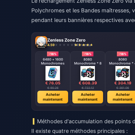
Le
rechargement Zenless Zone Zero
via 
Polychromes et les Bandes maîtresses, v
pendant leurs bannières respectives avec
Zenless Zone Zero
4.59
945 vendu
-16%
-16%
-16%
6480 + 1600
8080
8080
Monochromes
Monochrome * 8
Monochrome * 
€ 76.05
€ 608.39
€ 304.19
€ 90.26
€ 722.12
€ 361.06
Acheter
Acheter
Acheter
maintenant
maintenant
maintenant
Méthodes d'accumulation des points 
Il existe quatre méthodes principales :