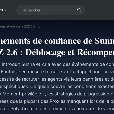
RD
Guide des événements de confiance de Sunna et Aria dans ZZZ 2.6 : Déblocage et Récompenses
nements de confiance de Sunn
 2.6 : Déblocage et Récompe
6 introduit Sunna et Aria avec des événements de con
antaisie en mesure ternaire » et « Rappel pour un vi
ssite de recruter les agents via leurs bannières et 
re spécifiques. Ce guide couvre les conditions exacte
Moment privilégié », les stratégies de progression q
es que la plupart des Proxies manquent lors de la p
us de Polychromes des premiers événements de vœux 