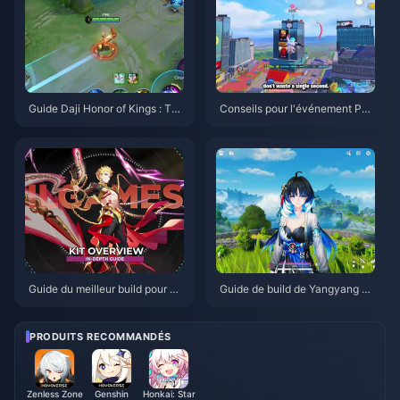
Guide Daji Honor of Kings : Top
Conseils pour l'événement PU
10 des astuces | Août 2026
BG Mobile Spider-Man | Août 2
026
Guide du meilleur build pour Gil
Guide de build de Yangyang Xu
gamesh dans HSR | Août 2026
anling | Août 2026
PRODUITS RECOMMANDÉS
Zenless Zone
Genshin
Honkai: Star