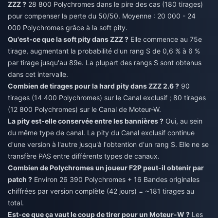
ZZZ ?
28 800 Polychromes dans le pire des cas (180 tirages)
pour compenser la perte du 50/50. Moyenne : 20 000 - 24
000 Polychromes grâce à la soft pity.
Qu'est-ce que la soft pity dans ZZZ ?
Elle commence au 75e
tirage, augmentant la probabilité d'un rang S de 0,6 % à 6 %
par tirage jusqu'au 89e. La plupart des rangs S sont obtenus
dans cet intervalle.
Combien de tirages pour la hard pity dans ZZZ 2.6 ?
90
tirages (14 400 Polychromes) sur le Canal exclusif ; 80 tirages
(12 800 Polychromes) sur le Canal de Moteur-W.
La pity est-elle conservée entre les bannières ?
Oui, au sein
du même type de canal. La pity du Canal exclusif continue
d'une version à l'autre jusqu'à l'obtention d'un rang S. Elle ne se
transfère PAS entre différents types de canaux.
Combien de Polychromes un joueur F2P peut-il obtenir par
patch ?
Environ 26 390 Polychromes + 16 Bandes originales
chiffrées par version complète (42 jours) = ~181 tirages au
total.
Est-ce que ça vaut le coup de tirer pour un Moteur-W ?
Les