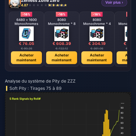
Zenless Zone Zero
Voir plus ›
4.87
963 vendu
-16%
-16%
-16%
-16%
6480 + 1600
8080
8080
808
Monochromes
Monochrome * 8
Monochrome * 4
Monochrom
€ 76.05
€ 608.39
€ 304.19
€ 152
€ 90.26
€ 722.12
€ 361.06
€ 180.
Acheter
Acheter
Acheter
Achet
maintenant
maintenant
maintenant
mainte
Analyse du système de Pity de ZZZ
Soft Pity : Tirages 75 à 89