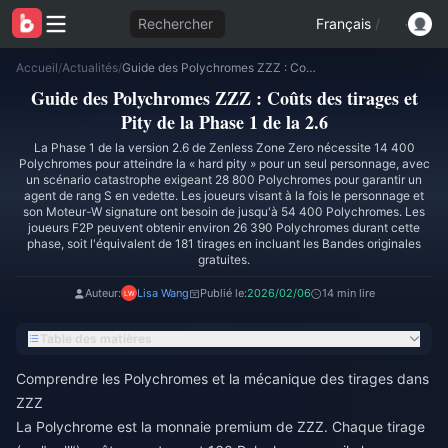
Rechercher
Français
/
Accueil
/
Actualités
/
Guide des Polychromes ZZZ : Coûts des tirages et Pity de la Phase 1 de la 2.6
Guide des Polychromes ZZZ : Coûts des tirages et
Pity de la Phase 1 de la 2.6
La Phase 1 de la version 2.6 de Zenless Zone Zero nécessite 14 400
Polychromes pour atteindre la « hard pity » pour un seul personnage, avec
un scénario catastrophe exigeant 28 800 Polychromes pour garantir un
agent de rang S en vedette. Les joueurs visant à la fois le personnage et
son Moteur-W signature ont besoin de jusqu'à 54 400 Polychromes. Les
joueurs F2P peuvent obtenir environ 26 390 Polychromes durant cette
phase, soit l'équivalent de 181 tirages en incluant les Bandes originales
gratuites.
Auteur:
Lisa Wang
Publié le:
2026/02/06
14 min lire
Table des matières
Comprendre les Polychromes et la mécanique des tirages dans
ZZZ
La Polychrome est la monnaie premium de ZZZ. Chaque tirage