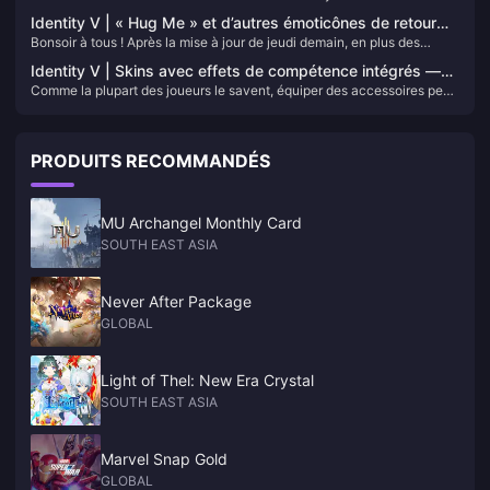
sur le serveur de test, découvrons comment y jouer !
Identity V | « Hug Me » et d’autres émoticônes de retour
Bonsoir à tous ! Après la mise à jour de jeudi demain, en plus des
après la mise à jour de demain !
nouvelles skins comme "Régression" de l'Apôtre, "Tour d'ivoire" du
Identity V | Skins avec effets de compétence intégrés —
Cowboy, et le skin crossover du Jardinier, plusieurs émotes de
Comme la plupart des joueurs le savent, équiper des accessoires peut
Aucun accessoire nécessaire !
personnages et actions d'attente feront également leur retour. Jetons
modifier les effets des compétences d'un personnage. Mais saviez-
un coup d'œil à ce qui revient !
vous que certains skins possèdent des effets de compétence uniques
par défaut, sans avoir besoin d'accessoires de haute qualité ? Jetons
PRODUITS RECOMMANDÉS
un coup d'œil à quelques-uns de ces skins spéciaux — vous pourriez
être surpris du nombre qu'il y en a !
MU Archangel Monthly Card
SOUTH EAST ASIA
Never After Package
GLOBAL
Light of Thel: New Era Crystal
SOUTH EAST ASIA
Marvel Snap Gold
GLOBAL