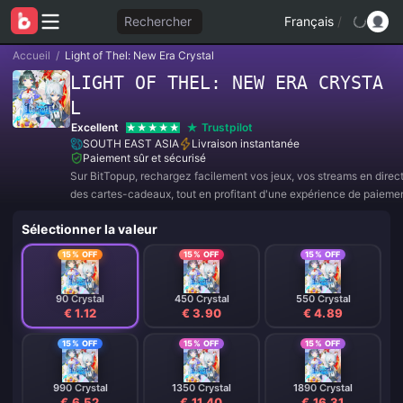
Rechercher
Français
/
Accueil
/
Light of Thel: New Era Crystal
LIGHT OF THEL: NEW ERA CRYSTA
L
Excellent
Trustpilot
SOUTH EAST ASIA
Livraison instantanée
Paiement sûr et sécurisé
Sur BitTopup, rechargez facilement vos jeux, vos streams en direc
des cartes-cadeaux, tout en profitant d'une expérience de paieme
et de superbes réductions !
Sélectionner la valeur
15% OFF
15% OFF
15% OFF
90 Crystal
450 Crystal
550 Crystal
€ 1.12
€ 3.90
€ 4.89
15% OFF
15% OFF
15% OFF
990 Crystal
1350 Crystal
1890 Crystal
€ 6.52
€ 11.40
€ 16.31