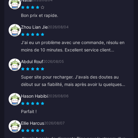
Bon prix et rapide.
Zhou Lian Jie
2026/08/04
J'ai eu un problème avec une commande, résolu en
moins de 10 minutes. Excellent service client
(recharge Genshin Impact).
Abdul Rouf
2026/08/05
Super site pour recharger. J'avais des doutes au
début sur sa fiabilité, mais après avoir lu quelques
avis, j'ai acheté un petit montant. C'est arrivé en
Hason Habibi
2026/08/06
moins de 2 minutes, donc je suis très satisfait.
Parfait !
Ellie Harcus
2026/08/07