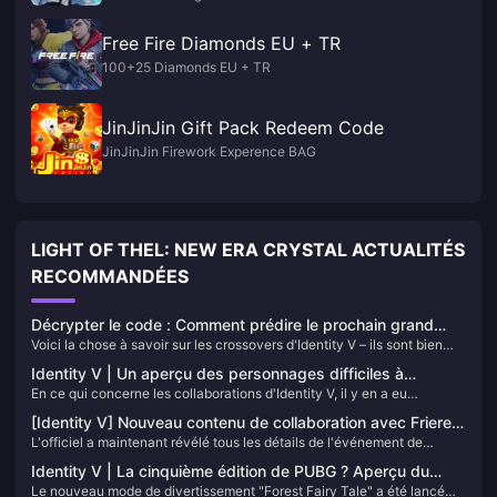
Free Fire Diamonds EU + TR
100+25 Diamonds EU + TR
JinJinJin Gift Pack Redeem Code
JinJinJin Firework Experence BAG
LIGHT OF THEL: NEW ERA CRYSTAL ACTUALITÉS
RECOMMANDÉES
Décrypter le code : Comment prédire le prochain grand
Voici la chose à savoir sur les crossovers d'Identity V – ils sont bien
crossover d'Identity V
plus prévisibles qu'on ne le pense. Après avoir suivi les schémas
Identity V | Un aperçu des personnages difficiles à
pendant des années, j'ai remarqué que NetEase suit un plan de jeu
En ce qui concerne les collaborations d'Identity V, il y en a eu
collaborer en raison de points d'ancrage uniques
assez spécifique : 2 à 4 événements par an, ciblant toujours ce juste
tellement qu'il est difficile de les compter ! Chacune apporte des
milieu entre l'horreur et le mystère, avec une monétisation qui est… eh
[Identity V] Nouveau contenu de collaboration avec Frieren
surprises passionnantes pour les joueurs. Cependant, certains
bien, disons qu'ils savent ce qu'ils font.
L'officiel a maintenant révélé tous les détails de l'événement de
révélé ! Connectez-vous pour obtenir 10 tirages gratuits !
personnages possèdent des « points d'ancrage » si distinctifs qu'il est
collaboration Frieren ! Sachant que certains joueurs pourraient
vraiment difficile de trouver un personnage de collaboration
Identity V | La cinquième édition de PUBG ? Aperçu du
manquer certaines informations, j'ai organisé tout ce que vous devez
parfaitement assorti !
Le nouveau mode de divertissement "Forest Fairy Tale" a été lancé
mode de jeu “Conte de fées dans les bois” !
savoir sur cette collaboration pour une référence facile !