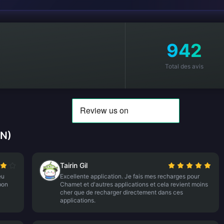
942
Total des avis
VN)
Tairin Gil
eu
Excellente application. Je fais mes recharges pour
bon
Chamet et d'autres applications et cela revient moins
cher que de recharger directement dans ces
applications.