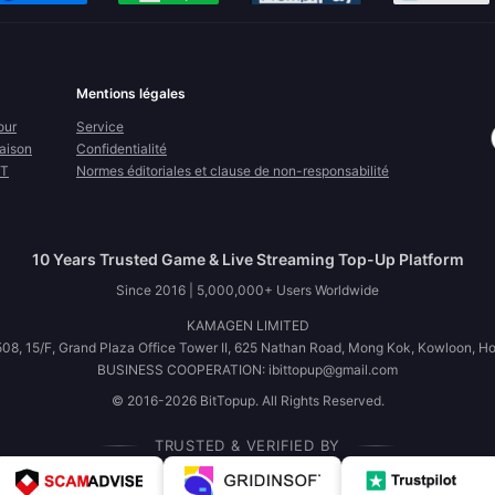
Mentions légales
our
Service
raison
Confidentialité
FT
Normes éditoriales et clause de non-responsabilité
10 Years Trusted Game & Live Streaming Top-Up Platform
Since 2016 | 5,000,000+ Users Worldwide
KAMAGEN LIMITED
08, 15/F, Grand Plaza Office Tower II, 625 Nathan Road, Mong Kok, Kowloon, H
BUSINESS COOPERATION: ibittopup@gmail.com
© 2016-2026 BitTopup. All Rights Reserved.
TRUSTED & VERIFIED BY