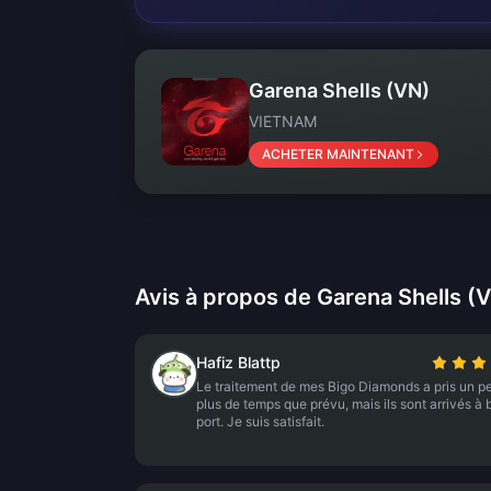
Garena Shells (VN)
VIETNAM
ACHETER MAINTENANT
Avis à propos de Garena Shells (
Hafiz Blattp
Le traitement de mes Bigo Diamonds a pris un p
plus de temps que prévu, mais ils sont arrivés à 
port. Je suis satisfait.