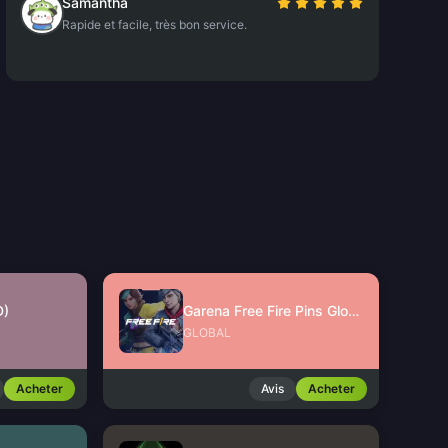
Samantha
Rapide et facile, très bon service.
D)
Garena Free Fire Pins Global
GLOBAL
Acheter
Avis
Acheter