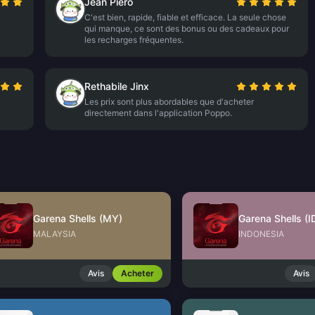
Jean Piero
C'est bien, rapide, fiable et efficace. La seule chose
qui manque, ce sont des bonus ou des cadeaux pour
les recharges fréquentes.
Rethabile Jinx
Les prix sont plus abordables que d'acheter
directement dans l'application Poppo.
Garena Shells (MY)
Garena Shells (I
MALAYSIA
INDONESIA
Avis
Acheter
Avis