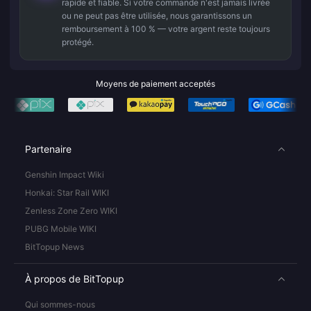
rapide et fiable. Si votre commande n'est jamais livrée
ou ne peut pas être utilisée, nous garantissons un
remboursement à 100 % — votre argent reste toujours
protégé.
Moyens de paiement acceptés
Partenaire
Genshin Impact Wiki
Honkai: Star Rail WIKI
Zenless Zone Zero WIKI
PUBG Mobile WIKI
BitTopup News
À propos de BitTopup
Qui sommes-nous