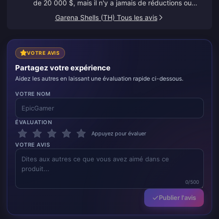
de 20 000 $, mais il n'y a jamais de réductions ou
d'offres spéciales. D'autres plateformes proposent
Garena Shells (TH) Tous les avis
des coupons ou du cashback. C'est décevant de ne
voir aucune récompense pour les clients fidèles.
VOTRE AVIS
Partagez votre expérience
Aidez les autres en laissant une évaluation rapide ci-dessous.
VOTRE NOM
ÉVALUATION
Appuyez pour évaluer
VOTRE AVIS
0/500
Publier l'avis