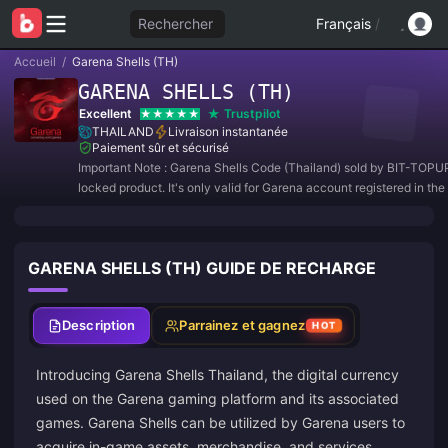
Rechercher
Français
/
Accueil
/
Garena Shells (TH)
GARENA SHELLS (TH)
Excellent
Trustpilot
THAILAND
Livraison instantanée
Paiement sûr et sécurisé
Important Note : Garena Shells Code (Thailand) sold by BIT-TOPUP
locked product. It's only valid for Garena account registered in the
THAILAND. All purchases are NON-REFUNDABLE and NON-RET
GARENA SHELLS (TH) GUIDE DE RECHARGE
Description
Parrainez et gagnez
HOT
Introducing Garena Shells Thailand, the digital currency
used on the Garena gaming platform and its associated
games. Garena Shells can be utilized by Garena users to
acquire in-game assets, merchandise, and services.