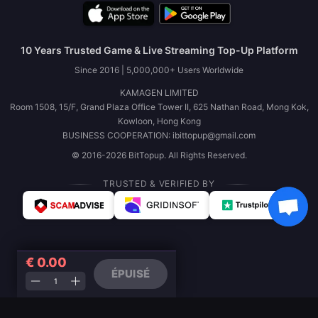
10 Years Trusted Game & Live Streaming Top-Up Platform
Since 2016 | 5,000,000+ Users Worldwide
KAMAGEN LIMITED
Room 1508, 15/F, Grand Plaza Office Tower II, 625 Nathan Road, Mong Kok,
Kowloon, Hong Kong
BUSINESS COOPERATION: ibittopup@gmail.com
© 2016-2026 BitTopup. All Rights Reserved.
TRUSTED & VERIFIED BY
€ 0.00
ÉPUISÉ