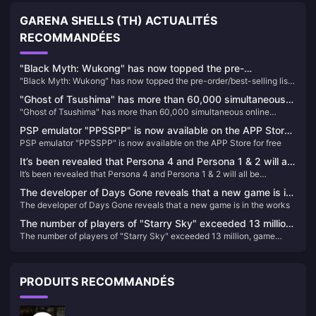
GARENA SHELLS (TH) ACTUALITÉS
RECOMMANDÉES
"Black Myth: Wukong" has now topped the pre-
"Black Myth: Wukong" has now topped the pre-order/best-selling list
order/best-selling list on the PSN HK store
on the PSN HK store
"Ghost of Tsushima" has more than 60,000 simultaneous
"Ghost of Tsushima" has more than 60,000 simultaneous online
online players on Steam, ranking fourth on the PlayStation
players on Steam, ranking fourth on the PlayStation game list
game list
PSP emulator "PPSSPP" is now available on the APP Store
PSP emulator "PPSSPP" is now available on the APP Store for free
for free
It’s been revealed that Persona 4 and Persona 1 & 2 will all
It’s been revealed that Persona 4 and Persona 1 & 2 will all be
be remade/remastered
remade/remastered
The developer of Days Gone reveals that a new game is in
The developer of Days Gone reveals that a new game is in the works
the works
The number of players of "Starry Sky" exceeded 13 million,
The number of players of "Starry Sky" exceeded 13 million, game
game statistics and 2024 update plan announced
statistics and 2024 update plan announced
PRODUITS RECOMMANDÉS