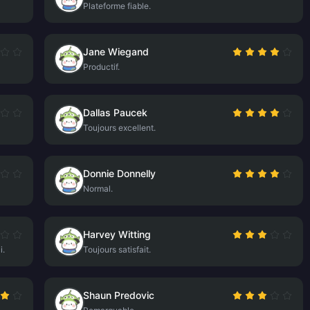
Plateforme fiable.
Jane Wiegand
Productif.
Dallas Paucek
Toujours excellent.
Donnie Donnelly
Normal.
Harvey Witting
i.
Toujours satisfait.
Shaun Predovic