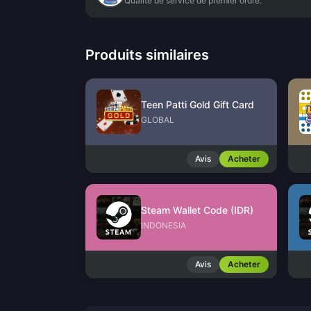
Qualité de service de premier ordre.
Produits similaires
Teen Patti Gold Gift Card
GLOBAL
Avis
Acheter
Steam Wallet Code (IDR)
INDONESIA
Avis
Acheter