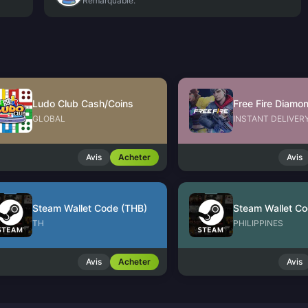
Remarquable.
Ludo Club Cash/Coins
GLOBAL
INSTANT DELIVER
Avis
Acheter
Avis
Steam Wallet Code (THB)
Steam Wallet Co
TH
PHILIPPINES
Avis
Acheter
Avis