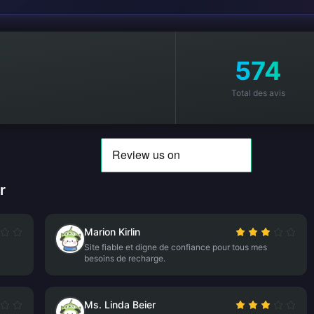
574
Total des avis
r
Marion Kirlin
Site fiable et digne de confiance pour tous mes
besoins de recharge.
Ms. Linda Beier