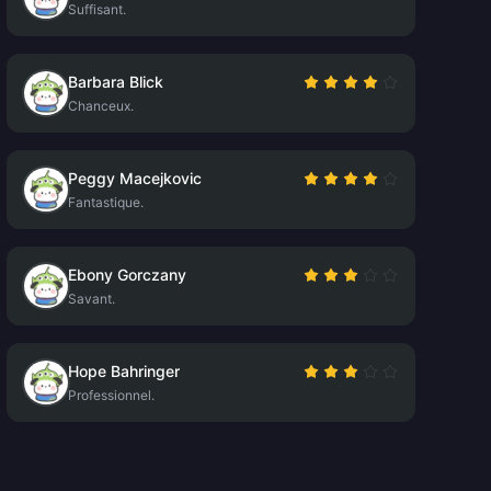
Suffisant.
Barbara Blick
Chanceux.
Peggy Macejkovic
Fantastique.
Ebony Gorczany
Savant.
Hope Bahringer
Professionnel.