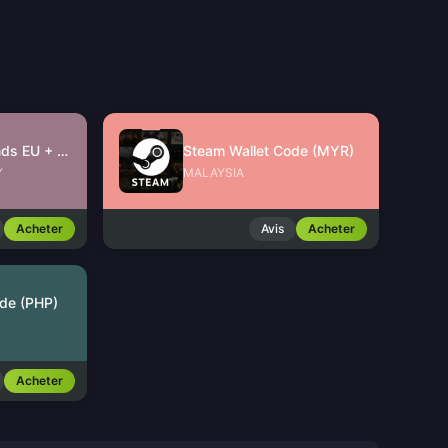
Free Fire Diamonds EU + TR
Steam Wallet Code (MYR)
Y
MALAYSIA
Acheter
Avis
Acheter
de (PHP)
Acheter