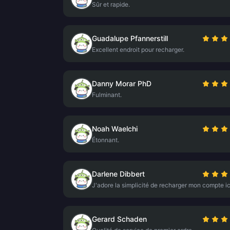
Sûr et rapide.
Guadalupe Pfannerstill
Excellent endroit pour recharger.
Danny Morar PhD
Fulminant.
Noah Waelchi
Étonnant.
Darlene Dibbert
J'adore la simplicité de recharger mon compte ic
Gerard Schaden