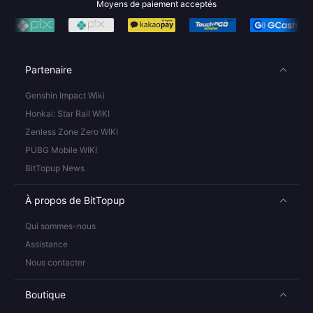
Moyens de paiement acceptés
Partenaire
Genshin Impact Wiki
Honkai: Star Rail WIKI
Zenless Zone Zero WIKI
PUBG Mobile WIKI
BitTopup News
À propos de BitTopup
Qui sommes-nous
Assistance
Nous contacter
Boutique