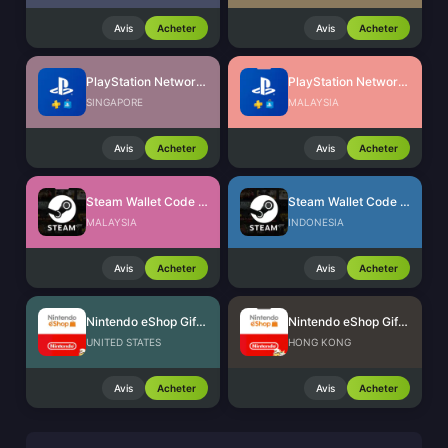
Avis
Acheter
Avis
Acheter
PlayStation Network Card (SG)
PlayStation Network Card (MY)
SINGAPORE
MALAYSIA
Avis
Acheter
Avis
Acheter
Steam Wallet Code (MYR)
Steam Wallet Code (IDR)
MALAYSIA
INDONESIA
Avis
Acheter
Avis
Acheter
Nintendo eShop Gift Card (US)
Nintendo eShop Gift Card (HK)
UNITED STATES
HONG KONG
Avis
Acheter
Avis
Acheter