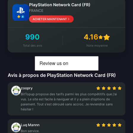
PlayStation Network Card (FR)
FRANCE
ACHETER MAINTENANT
990
4.16
Total des avis
Note moyenne
Avis à propos de PlayStation Network Card (FR)
zoopry
BitTopup propose des tarifs parmi les plus compétitifs que j'ai
vus. Le site est facile à naviguer et il y a plein d'options de
paiement. Tout s'est déroulé sans accroc. Je reviendrai sans
hésiter !
Luq Mannn
Bon service.