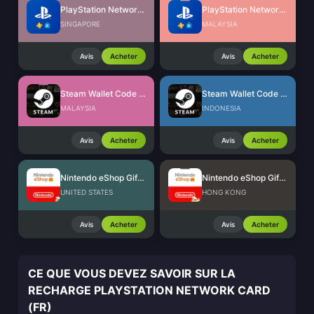
PlayStation Network Card (SG)
PlayStation Network Card (MY)
SINGAPORE
MALAYSIA
Avis
Acheter
Avis
Acheter
Steam Wallet Code (MYR)
Steam Wallet Code (IDR)
MALAYSIA
INDONESIA
Avis
Acheter
Avis
Acheter
Nintendo eShop Gift Card (US)
Nintendo eShop Gift Card (HK)
UNITED STATES
HONG KONG
Avis
Acheter
Avis
Acheter
CE QUE VOUS DEVEZ SAVOIR SUR LA
RECHARGE PLAYSTATION NETWORK CARD
(FR)