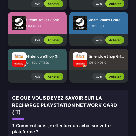
Avis
Acheter
Avis
Acheter
Steam Wallet Code (MYR)
Steam Wallet Code (IDR)
MALAYSIA
INDONESIA
Avis
Acheter
Avis
Acheter
Nintendo eShop Gift Card (US)
Nintendo eShop Gift Card (HK)
UNITED STATES
HONG KONG
Avis
Acheter
Avis
Acheter
CE QUE VOUS DEVEZ SAVOIR SUR LA
RECHARGE PLAYSTATION NETWORK CARD
(IT)
1.
Comment puis-je effectuer un achat sur votre
plateforme ?