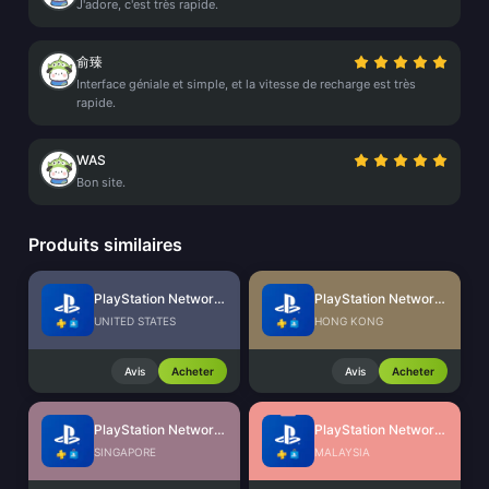
J'adore, c'est très rapide.
俞臻
Interface géniale et simple, et la vitesse de recharge est très
rapide.
WAS
Bon site.
Produits similaires
PlayStation Network Card (US)
PlayStation Network Card (HK)
UNITED STATES
HONG KONG
Avis
Acheter
Avis
Acheter
PlayStation Network Card (SG)
PlayStation Network Card (MY)
SINGAPORE
MALAYSIA