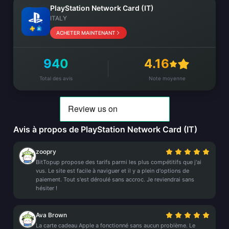
PlayStation Network Card (IT)
ITALY
ACHETER MAINTENANT
940
4.16
Total des avis
Note moyenne
Avis à propos de PlayStation Network Card (IT)
zoopry
BitTopup propose des tarifs parmi les plus compétitifs que j'ai
vus. Le site est facile à naviguer et il y a plein d'options de
paiement. Tout s'est déroulé sans accroc. Je reviendrai sans
hésiter !
Ava Brown
La carte cadeau Apple a fonctionné sans aucun problème. Le