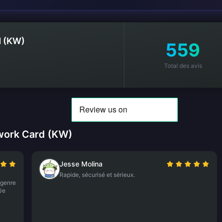
d (KW)
559
Total des avis
twork Card (KW)
Jesse Molina
Rapide, sécurisé et sérieux.
 genre
 Je