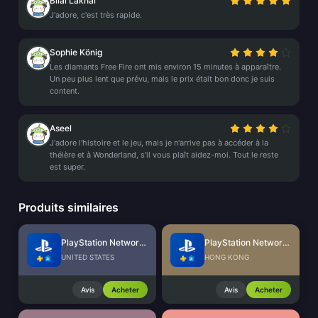
Bilal Lakhal
J'adore, c'est très rapide.
Sophie König
Les diamants Free Fire ont mis environ 15 minutes à apparaître.
Un peu plus lent que prévu, mais le prix était bon donc je suis
content.
Aseel
J'adore l'histoire et le jeu, mais je n'arrive pas à accéder à la
théière et à Wonderland, s'il vous plaît aidez-moi. Tout le reste
est super.
Produits similaires
PlayStation Network Card (US)
PlayStation Network Card (HK)
UNITED STATES
HONG KONG
Avis
Acheter
Avis
Acheter