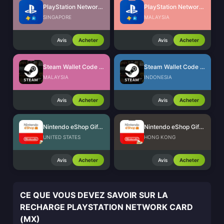
PlayStation Network Card (SG)
PlayStation Network Card (MY)
SINGAPORE
MALAYSIA
Avis
Acheter
Avis
Acheter
Steam Wallet Code (MYR)
Steam Wallet Code (IDR)
MALAYSIA
INDONESIA
Avis
Acheter
Avis
Acheter
Nintendo eShop Gift Card (US)
Nintendo eShop Gift Card (HK)
UNITED STATES
HONG KONG
Avis
Acheter
Avis
Acheter
CE QUE VOUS DEVEZ SAVOIR SUR LA
RECHARGE PLAYSTATION NETWORK CARD
(MX)