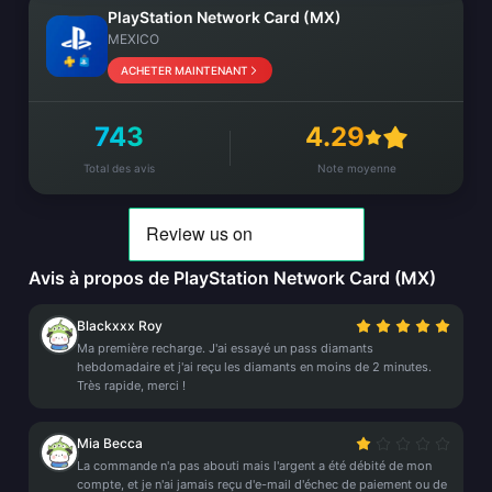
PlayStation Network Card (MX)
MEXICO
ACHETER MAINTENANT
743
4.29
Total des avis
Note moyenne
Avis à propos de PlayStation Network Card (MX)
Blackxxx Roy
Ma première recharge. J'ai essayé un pass diamants
hebdomadaire et j'ai reçu les diamants en moins de 2 minutes.
Très rapide, merci !
Mia Becca
La commande n'a pas abouti mais l'argent a été débité de mon
compte, et je n'ai jamais reçu d'e-mail d'échec de paiement ou de