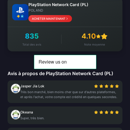
PlayStation Network Card (PL)
POLAND
ACHETER MAINTENANT
835
4.10
Total des avis
Note moyenne
Avis à propos de PlayStation Network Card (PL)
Jasper Jia Lok
Très bon marché, bien moins cher que sur d'autres plateformes,
et après l'achat, votre compte est crédité en quelques secondes.
Okeana
Super, très bien.