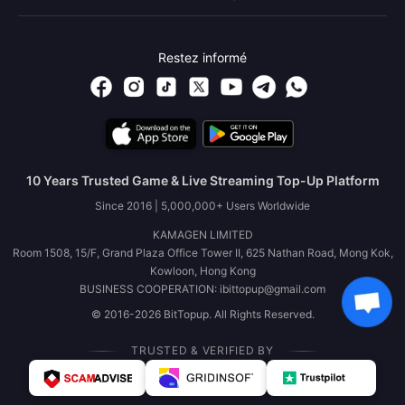
Restez informé
10 Years Trusted Game & Live Streaming Top-Up Platform
Since 2016 | 5,000,000+ Users Worldwide
KAMAGEN LIMITED
Room 1508, 15/F, Grand Plaza Office Tower II, 625 Nathan Road, Mong Kok,
Kowloon, Hong Kong
BUSINESS COOPERATION: ibittopup@gmail.com
© 2016-2026 BitTopup. All Rights Reserved.
TRUSTED & VERIFIED BY