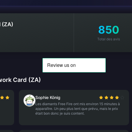
 (ZA)
850
Total des avis
work Card (ZA)
Sophie König
Les diamants Free Fire ont mis environ 15 minutes à
apparaître. Un peu plus lent que prévu, mais le prix
était bon donc je suis content.