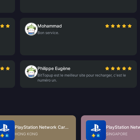
Mohammad
Bon service.
Philippe Eugène
BitTopup est le meilleur site pour recharger, c'est le
numéro un.
PlayStation Network Card (HK)
HONG KONG
SINGAPORE