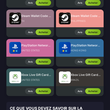
Avis
Acheter
Avis
Acheter
Steam Wallet Code (THB)
Steam Wallet Code (PHP)
TH
PHILIPPINES
Avis
Acheter
Avis
Acheter
PlayStation Network Card (US)
PlayStation Network Card (HK)
UNITED STATES
HONG KONG
Avis
Acheter
Avis
Acheter
Xbox Live Gift Card (US)
Xbox Live Gift Card (BR)
UNITED STATES
BRAZIL
Avis
Acheter
Avis
Acheter
CE QUE VOUS DEVEZ SAVOIR SUR LA