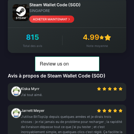
Steam Wallet Code (SGD)
SINGAPORE
ACHETER MAINTENANT
815
4.99
Total des avis
Note moyenne
Avis à propos de Steam Wallet Code (SGD)
Kiska Myrr
J'ai tout aimé.
Jarrett Meyer
J'utilise BitTopUp depuis quelques années et je dirais trois
choses : je n'ai jamais eu de problème pour recharger ; la rapidité
de livraison dépasse tout ce que j'ai pu tester ; et c'est
incroyablement simple, en quelques clics c'est réglé. Ça facilite la