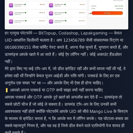
हर प्रमुख प्लेटफॉर्म — BitTopup, Codashop, Lapakgaming — केवल
UID-आधारित डिलीवरी चलाता है। आप
जैसी संख्यात्मक स्ट्रिंग या
123456789
जैसा फॉर्मेट पेस्ट करते हैं, अपना पैक चुनते हैं, भुगतान करते हैं, और
U0100390151
डायमंड्स आपके खाते में आ जाते हैं। कोई ऐप लॉगिन नहीं। कोई अकाउंट हैंडओवर
नहीं।
मेरे द्वारा किए गए कई टॉप-अप में, जो डील क्रेडिट रहीं और कभी वापस नहीं ली गईं, वे
हमेशा वही थीं जिन्होंने केवल यूजर आईडी और राशि मांगी। पासवर्ड के लिए हर एक
अनुरोध एक सख्त 'ना' था — और आपके लिए भी ऐसा ही होना चाहिए।
आपको अपना पासवर्ड या OTP कभी साझा क्यों नहीं करना चाहिए
आपका पासवर्ड और OTP आपके
पूरे खाते
को अनलॉक कर देते हैं — डायमंड्स तो
सबसे छोटी चीज हैं जो कोई ले सकता है। डायमंड टॉप-अप के लिए उनकी कभी
आवश्यकता नहीं होती क्योंकि प्लेटफॉर्म आपके UID को सीधे Mango Live के सिस्टम
के माध्यम से क्रेडिट करता है, न कि आपके रूप में लॉगिन करके। यह घोटाला-बचाव का
सबसे महत्वपूर्ण नियम है, और यह वह है जिसे डील बेचने वाले प्रतियोगी पेज शायद ही
कभी बताते हैं।