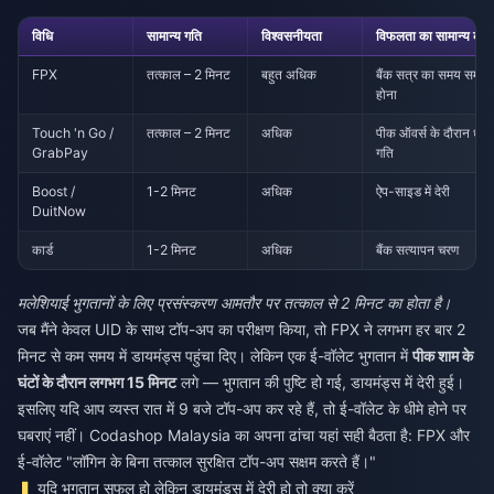
विधि
सामान्य गति
विश्वसनीयता
विफलता का सामान्य का
FPX
तत्काल – 2 मिनट
बहुत अधिक
बैंक सत्र का समय समाप्
होना
Touch 'n Go /
तत्काल – 2 मिनट
अधिक
पीक ऑवर्स के दौरान धीम
GrabPay
गति
Boost /
1-2 मिनट
अधिक
ऐप-साइड में देरी
DuitNow
कार्ड
1-2 मिनट
अधिक
बैंक सत्यापन चरण
मलेशियाई भुगतानों के लिए प्रसंस्करण आमतौर पर तत्काल से 2 मिनट का होता है।
जब मैंने केवल UID के साथ टॉप-अप का परीक्षण किया, तो FPX ने लगभग हर बार 2
मिनट से कम समय में डायमंड्स पहुंचा दिए। लेकिन एक ई-वॉलेट भुगतान में
पीक शाम के
घंटों के दौरान लगभग 15 मिनट
लगे — भुगतान की पुष्टि हो गई, डायमंड्स में देरी हुई।
इसलिए यदि आप व्यस्त रात में 9 बजे टॉप-अप कर रहे हैं, तो ई-वॉलेट के धीमे होने पर
घबराएं नहीं। Codashop Malaysia का अपना ढांचा यहां सही बैठता है: FPX और
ई-वॉलेट "लॉगिन के बिना तत्काल सुरक्षित टॉप-अप सक्षम करते हैं।"
यदि भुगतान सफल हो लेकिन डायमंड्स में देरी हो तो क्या करें