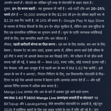
उपयोग करते हैं।
घोटाले का जोखिम पूरी तरह से प्लेटफॉर्म के बाहर रहता है।
दूसरा,
इन-ऐप बनाम बाहरी
। यह मुकाबला भी नहीं है। थर्ड-पार्टी टॉप-अप
20-25%
सस्ते
होते हैं — 10,000 डायमंड्स के लिए $2.99 की इन-ऐप कीमत बाहरी रूप से
$2.29 तक गिर जाती है, जो 24% की बचत है। Google Play या App Store
के माध्यम से रिफंड विवादों के लिए इन-ऐप थोड़ा सुरक्षित है, लेकिन आप उस सुविधा के
लिए एक वास्तविक प्रीमियम का भुगतान करते हैं। मूल्य के प्रति जागरूक मलेशियाई
लोगों के लिए, एक सत्यापित बाहरी टॉप-अप जीतता है।
तीसरा,
पहली खरीदारी बोनस का पीछा करना
। एक बार के लिए सार्थक, बार-बार के लिए
बेकार। वेलकम रेट का लाभ उठाएं, इसका आनंद लें, लेकिन अपना खर्च ऐसी कीमत के
इर्द-गिर्द न बनाएं जो आपको केवल एक बार दिखाई देगी। मेरे परीक्षण में जो डील कभी
वापस नहीं ली गईं, वे उबाऊ थीं — केवल UID, स्पष्ट रसीद, कोई पासवर्ड ड्रामा नहीं।
मेरा फैसला: यदि आप उत्सुक हैं तो पहली बार के रूप में RM 3.62 पैक खरीदें। इसे
आदत के रूप में न अपनाएं। निरंतर गिफ्टिंग के लिए, एक विश्वसनीय प्लेटफॉर्म से मिड-
टियर या बड़े पैक आपको वास्तव में बेहतर प्रति-डायमंड लागत देते हैं — और वहीं
आपका रिंगित वास्तव में अधिक काम करता है।
Mango Live डायमंड टॉप-अप के बारे में अक्सर पूछे जाने वाले प्रश्न
क्या RM 3.62 में 3600 Mango Live डायमंड्स असली हैं या घोटाला?
यह
BitTopup और Lapakgaming जैसे सत्यापित प्लेटफॉर्म पर असली है, मई/जून
2026 में मलेशिया खातों के लिए एक लाइव प्रोमो के रूप में पुष्टि की गई है। जून