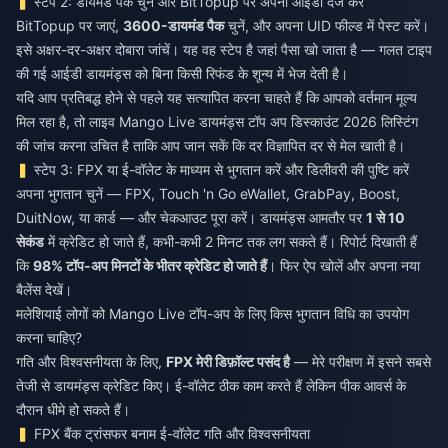
स्टेप 2: डायमंड पैक चुनें और BitTopup पर अपनी आईडी दर्ज करें
BitTopup पर जाएं,
3600-डायमंड पैक
चुनें, और अपना UID फील्ड में पेस्ट करें।
इसे अक्षर-दर-अक्षर दोबारा जांचें। यह वह स्टेप है जहां पैसा खो जाता है — गलत टाइप
की गई आईडी डायमंड्स को बिना किसी रिफंड के शून्य में भेज देती है।
यदि आप प्रतिबद्ध होने से पहले यह सत्यापित करना चाहते हैं कि आपको वर्तमान मूल्य
मिल रहा है, तो लाइव
Mango Live डायमंड्स टॉप अप डिस्काउंट 2026
लिस्टिंग
की जांच करना उचित है ताकि आप जान सकें कि दर विज्ञापित दर से मेल खाती है।
स्टेप 3: FPX या ई-वॉलेट के माध्यम से भुगतान करें और डिलीवरी की पुष्टि करें
अपना भुगतान चुनें — FPX, Touch 'n Go eWallet, GrabPay, Boost,
DuitNow, या कार्ड — और चेकआउट पूरा करें। डायमंड्स आमतौर पर
1 से 10
सेकंड
में क्रेडिट हो जाते हैं, कभी-कभी 2 मिनट तक लग सकते हैं। रिपोर्ट दिखाती हैं
कि
98% टॉप-अप मिनटों के भीतर क्रेडिट हो जाते हैं
। फिर ऐप खोलें और अपना नया
बैलेंस देखें।
मलेशियाई लोगों को Mango Live टॉप-अप के लिए किस भुगतान विधि का उपयोग
करना चाहिए?
गति और विश्वसनीयता के लिए,
FPX मेरी डिफ़ॉल्ट पसंद है
— मेरे परीक्षण में इसने सबसे
तेजी से डायमंड्स क्रेडिट किए। ई-वॉलेट ठीक काम करते हैं लेकिन पीक आवर्स के
दौरान धीमे हो सकते हैं।
FPX बैंक ट्रांसफर बनाम ई-वॉलेट गति और विश्वसनीयता