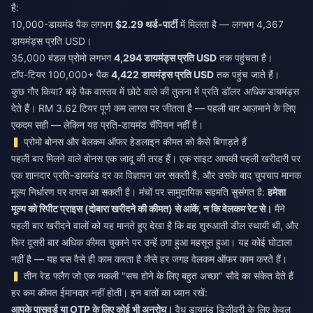
है:
10,000-डायमंड पैक लगभग
$2.29 थर्ड-पार्टी
में मिलता है — लगभग 4,367
डायमंड्स प्रति USD।
35,000 बंडल प्रोमो लगभग
4,294 डायमंड्स प्रति USD
तक पहुंचता है।
टॉप-टियर 100,000+ पैक
4,422 डायमंड्स प्रति USD
तक पहुंच जाते हैं।
कुछ गौर किया? बड़े पैक वास्तव में छोटे वाले की तुलना में प्रति डॉलर
अधिक
डायमंड्स
देते हैं। RM 3.62 टियर पूर्ण कम लागत पर जीतता है — पहली बार आज़माने के लिए
एकदम सही — लेकिन यह प्रति-डायमंड चैंपियन नहीं है।
प्रोमो बोनस और वेलकम ऑफर हेडलाइन कीमत को कैसे बिगाड़ते हैं
पहली बार मिलने वाले बोनस एक जादू की तरह हैं। एक साइट आपकी पहली खरीदारी पर
एक शानदार प्रति-डायमंड दर का विज्ञापन कर सकती है, और उसके बाद चुपचाप मानक
मूल्य निर्धारण पर वापस आ सकती है। मंचों पर सामुदायिक सहमति सुसंगत है:
हमेशा
मूल्य को रिपीट प्राइस (दोबारा खरीदने की कीमत) से आंकें, न कि वेलकम रेट से।
मैंने
पहली बार खरीदने वालों को यह मानते हुए देखा है कि वह शुरुआती डील स्थायी थी, और
फिर दूसरी बार अधिक कीमत चुकाने पर उन्हें ठगा हुआ महसूस हुआ। यह कोई घोटाला
नहीं है — यह बस वैसे ही काम करता है जैसे हर जगह वेलकम ऑफर काम करते हैं।
तीन रेड फ्लैग जो एक नकली "सच होने के लिए बहुत अच्छा" सौदे का संकेत देते हैं
हर कम कीमत ईमानदार नहीं होती। इन बातों का ध्यान रखें:
आपके पासवर्ड या OTP के लिए कोई भी अनुरोध।
वैध डायमंड डिलीवरी के लिए केवल