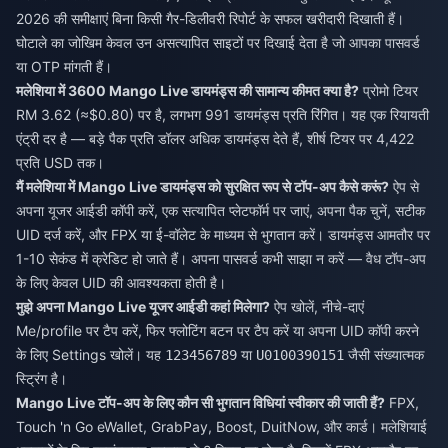
2026 की समीक्षाएं बिना किसी गैर-डिलीवरी रिपोर्ट के सफल खरीदारी दिखाती हैं।
घोटाले का जोखिम केवल उन असत्यापित साइटों पर दिखाई देता है जो आपका पासवर्ड
या OTP मांगती हैं।
मलेशिया में 3600 Mango Live डायमंड्स की सामान्य कीमत क्या है?
प्रोमो टियर
RM 3.62 (≈$0.80) पर है, लगभग 991 डायमंड्स प्रति रिंगित। यह एक रियायती
एंट्री दर है — बड़े पैक प्रति डॉलर अधिक डायमंड्स देते हैं, शीर्ष टियर पर 4,422
प्रति USD तक।
मैं मलेशिया में Mango Live डायमंड्स को सुरक्षित रूप से टॉप-अप कैसे करूं?
ऐप से
अपना यूजर आईडी कॉपी करें, एक सत्यापित प्लेटफॉर्म पर जाएं, अपना पैक चुनें, सटीक
UID दर्ज करें, और FPX या ई-वॉलेट के माध्यम से भुगतान करें। डायमंड्स आमतौर पर
1-10 सेकंड में क्रेडिट हो जाते हैं। अपना पासवर्ड कभी साझा न करें — वैध टॉप-अप
के लिए केवल UID की आवश्यकता होती है।
मुझे अपना Mango Live यूजर आईडी कहां मिलेगा?
ऐप खोलें, नीचे-दाएं
Me/profile पर टैप करें, फिर फ्लोटिंग बटन पर टैप करें या अपना UID कॉपी करने
के लिए Settings खोलें। यह
या
जैसी संख्यात्मक
123456789
U0100390151
स्ट्रिंग है।
Mango Live टॉप-अप के लिए कौन सी भुगतान विधियां स्वीकार की जाती हैं?
FPX,
Touch 'n Go eWallet, GrabPay, Boost, DuitNow, और कार्ड। मलेशियाई