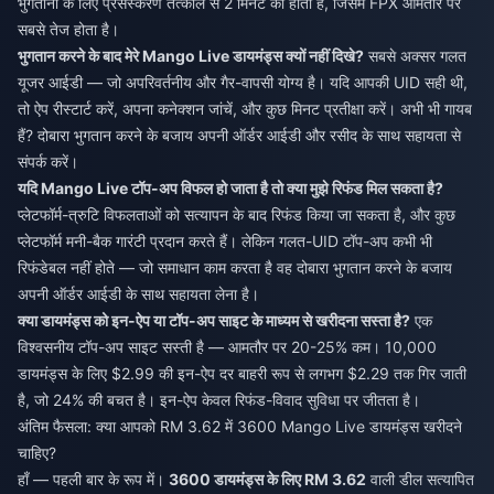
भुगतानों के लिए प्रसंस्करण तत्काल से 2 मिनट का होता है, जिसमें FPX आमतौर पर
सबसे तेज होता है।
भुगतान करने के बाद मेरे Mango Live डायमंड्स क्यों नहीं दिखे?
सबसे अक्सर गलत
यूजर आईडी — जो अपरिवर्तनीय और गैर-वापसी योग्य है। यदि आपकी UID सही थी,
तो ऐप रीस्टार्ट करें, अपना कनेक्शन जांचें, और कुछ मिनट प्रतीक्षा करें। अभी भी गायब
हैं? दोबारा भुगतान करने के बजाय अपनी ऑर्डर आईडी और रसीद के साथ सहायता से
संपर्क करें।
यदि Mango Live टॉप-अप विफल हो जाता है तो क्या मुझे रिफंड मिल सकता है?
प्लेटफॉर्म-त्रुटि विफलताओं को सत्यापन के बाद रिफंड किया जा सकता है, और कुछ
प्लेटफॉर्म मनी-बैक गारंटी प्रदान करते हैं। लेकिन गलत-UID टॉप-अप कभी भी
रिफंडेबल नहीं होते — जो समाधान काम करता है वह दोबारा भुगतान करने के बजाय
अपनी ऑर्डर आईडी के साथ सहायता लेना है।
क्या डायमंड्स को इन-ऐप या टॉप-अप साइट के माध्यम से खरीदना सस्ता है?
एक
विश्वसनीय टॉप-अप साइट सस्ती है — आमतौर पर 20-25% कम। 10,000
डायमंड्स के लिए $2.99 की इन-ऐप दर बाहरी रूप से लगभग $2.29 तक गिर जाती
है, जो 24% की बचत है। इन-ऐप केवल रिफंड-विवाद सुविधा पर जीतता है।
अंतिम फैसला: क्या आपको RM 3.62 में 3600 Mango Live डायमंड्स खरीदने
चाहिए?
हाँ — पहली बार के रूप में।
3600 डायमंड्स के लिए RM 3.62
वाली डील सत्यापित