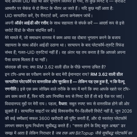
यदि आपकी UID सही थी और भुगतान क्लियर हो गया, तो कुछ मिनट दें — क्रेडिट
आमतौर पर सेकंड से दो मिनट के भीतर आ जाते हैं। यदि कुछ नहीं आता है:
UID सत्यापित करें, ऐप रीस्टार्ट करें, अपना कनेक्शन जांचें।
अपनी
ऑर्डर आईडी और रसीद
के साथ सहायता से संपर्क करें — आदर्श रूप से इसे
सपोर्ट विंडो के भीतर संदर्भित करें।
मेरे मामले में, जो समाधान वास्तव में काम आया वह दोबारा भुगतान करने के बजाय
सहायता के साथ ऑर्डर आईडी उठाना था। सत्यापन के बाद प्लेटफॉर्म-त्रुटि रिफंड
संभव हैं; गलत-UID त्रुटियां नहीं हैं। वह अंतर यह तय करता है कि आपको अपना
पैसा वापस मिलता है या नहीं।
संपादक की राय: क्या RM 3.62 वाली डील के पीछे भागना उचित है?
इन टॉप-अप्स का परीक्षण करने के बाद मेरी ईमानदार राय?
RM 3.62 वाली डील
सत्यापित प्लेटफॉर्म पर वास्तविक और सुरक्षित है — लेकिन यह एक हुक है, न कि वैल्यू
रणनीति।
इसे एक कम जोखिम वाले तरीके के रूप में मानें कि क्या आपके खाते पर टॉप-
अप काम करते हैं, फिर यदि आप नियमित रूप से गिफ्ट देते हैं तो बड़े पैक पर जाएं।
विवादास्पद मुद्दों पर मेरी राय। पहला,
वैधता
: सबूत स्पष्ट रूप से वास्तविक होने की ओर
झुकते हैं। सत्यापित साइटों पर कोई विश्वसनीय गैर-डिलीवरी रिपोर्ट नहीं है, जून 2026
की कई समीक्षाएं सफल 3600 खरीदारी की पुष्टि करती हैं, और दो स्वतंत्र प्लेटफॉर्म
लगभग समान मूल्य निर्धारण सूचीबद्ध करते हैं। "सस्ता होने के लिए बहुत अच्छा" डर
समझ में आता है लेकिन निराधार है
जब तक आप BitTopup जैसे सूचीबद्ध प्लेटफॉर्म का