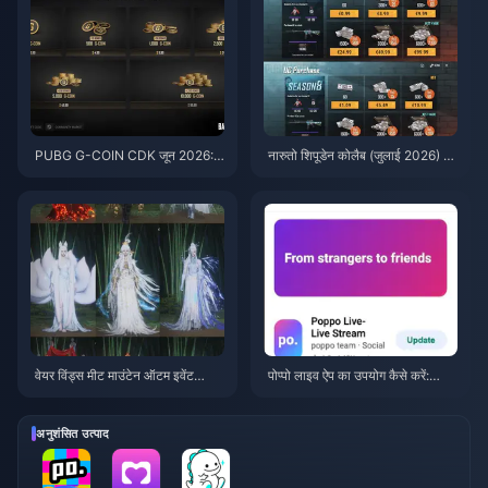
PUBG G-COIN CDK जून 2026:
नारुतो शिपूडेन कोलैब (जुलाई 2026) के
क्या $91.43 का डबल प्रोमो वाकई इस
लिए सस्ते में PUBG Mobile UC ख
के लायक है?
रीदें: लागत, सर्वश्रेष्ठ पैक और सुरक्षित
टॉप-अप
वेयर विंड्स मीट माउंटेन ऑटम इवेंट
पोप्पो लाइव ऐप का उपयोग कैसे करें:
रिवार्ड्स जुलाई 2026: पूरी सूची, मुद्रा औ
शुरुआती लोगों के लिए पूरी गाइड | जुलाई
र प्राथमिकता
2026
अनुशंसित उत्पाद