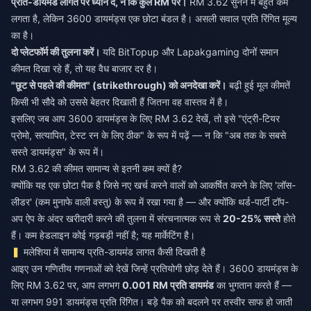
प्रति-डायमंड लागत पर ध्यान दें, न कि कुल RM पर।
RM 3.62 सुनने में बहुत कम
लगता है, लेकिन 3600 डायमंड्स एक छोटा बंडल है। असली सवाल प्रति रिंगित मूल्य
का है।
दो प्लेटफॉर्म की तुलना करें।
यदि BitTopup और Lapakgaming दोनों समान
कीमत दिखा रहे हैं, तो यह वैध बाजार दर है।
"छूट से पहले की कीमत" (strikethrough) को अनदेखा करें।
बढ़ी हुई मूल कीमतें
किसी भी सौदे को उससे बेहतर दिखाती हैं जितना वह वास्तव में है।
इसलिए जब आप 3600 डायमंड्स के लिए RM 3.62 देखें, तो इसे "एंट्री-टियर
प्रोमो, सत्यापित, टेस्ट रन के लिए ठीक" के रूप में पढ़ें — न कि "अब तक के सबसे
सस्ते डायमंड्स" के रूप में।
RM 3.62 की कीमत सामान्य से इतनी कम क्यों है?
क्योंकि यह एक छोटा पैक है जिसे नए खर्च करने वालों को आकर्षित करने के लिए 'लॉस-
लीडर' (कम मुनाफे वाली वस्तु) के रूप में रखा गया है — और क्योंकि थर्ड-पार्टी टॉप-
अप ऐप के अंदर खरीदारी करने की तुलना में संरचनात्मक रूप से
20-25% सस्ते
होते
हैं। कम हेडलाइन कोई गड़बड़ी नहीं है; यह मार्केटिंग है।
मलेशिया में सामान्य प्रति-डायमंड लागत कैसी दिखती है
आइए उन गणितीय गणनाओं को देखें जिन्हें प्रतियोगी छोड़ देते हैं। 3600 डायमंड्स के
लिए RM 3.62 पर, आप लगभग
0.001 RM प्रति डायमंड
का भुगतान करते हैं —
या लगभग 991 डायमंड्स प्रति रिंगित। बड़े पैक को बदलने पर तस्वीर साफ हो जाती