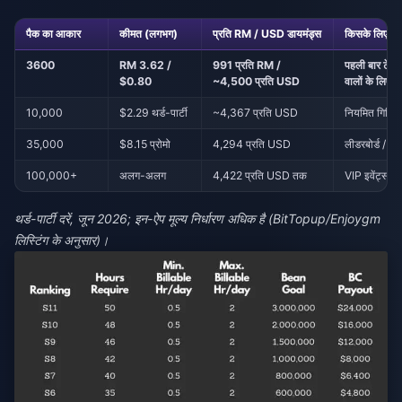
पैक का आकार
कीमत (लगभग)
प्रति RM / USD डायमंड्स
किसके लिए सब
3600
RM 3.62 /
991 प्रति RM /
पहली बार टेस्
$0.80
~4,500 प्रति USD
वालों के लिए
10,000
$2.29 थर्ड-पार्टी
~4,367 प्रति USD
नियमित गिफ्टिं
35,000
$8.15 प्रोमो
4,294 प्रति USD
लीडरबोर्ड / P
100,000+
अलग-अलग
4,422 प्रति USD तक
VIP इवेंट्स
थर्ड-पार्टी दरें, जून 2026; इन-ऐप मूल्य निर्धारण अधिक है (BitTopup/Enjoygm
लिस्टिंग के अनुसार)।