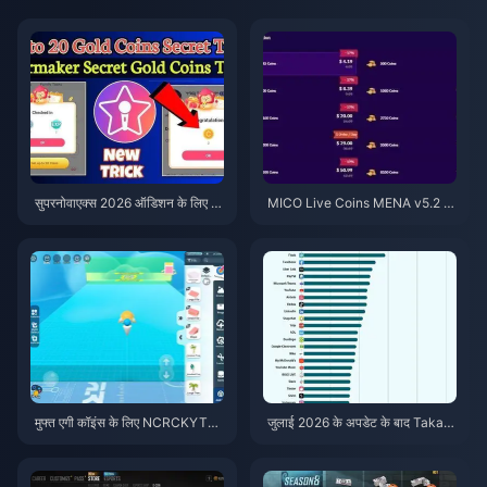
सुपरनोवाएक्स 2026 ऑडिशन के लिए स
MICO Live Coins MENA v5.2 के
स्ते स्टारमेकर कोइंस (12-23% की छूट)
बाद: 2026 के सबसे सस्ते डील्स
मुफ्त एगी कॉइंस के लिए NCRCKYT8E
जुलाई 2026 के अपडेट के बाद Taka L
F कोड कैसे रिडीम करें (अगस्त 2026)
ive 1.2.11 बैटरी तेजी से खत्म कर रहा
है? कारण और समाधान