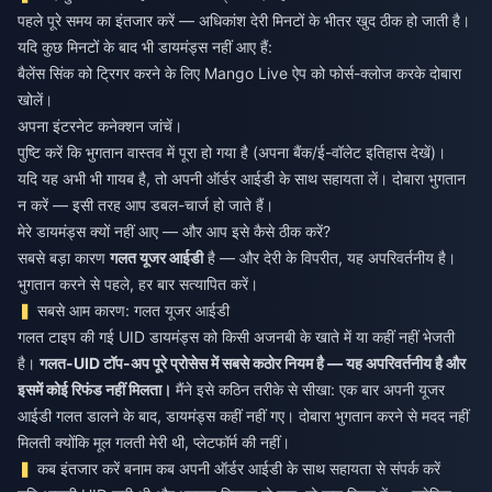
पहले पूरे समय का इंतजार करें — अधिकांश देरी मिनटों के भीतर खुद ठीक हो जाती है।
यदि कुछ मिनटों के बाद भी डायमंड्स नहीं आए हैं:
बैलेंस सिंक को ट्रिगर करने के लिए Mango Live ऐप को फोर्स-क्लोज करके दोबारा
खोलें।
अपना इंटरनेट कनेक्शन जांचें।
पुष्टि करें कि भुगतान वास्तव में पूरा हो गया है (अपना बैंक/ई-वॉलेट इतिहास देखें)।
यदि यह अभी भी गायब है, तो अपनी ऑर्डर आईडी के साथ सहायता लें। दोबारा भुगतान
न करें — इसी तरह आप डबल-चार्ज हो जाते हैं।
मेरे डायमंड्स क्यों नहीं आए — और आप इसे कैसे ठीक करें?
सबसे बड़ा कारण
गलत यूजर आईडी
है — और देरी के विपरीत, यह अपरिवर्तनीय है।
भुगतान करने से पहले, हर बार सत्यापित करें।
सबसे आम कारण: गलत यूजर आईडी
गलत टाइप की गई UID डायमंड्स को किसी अजनबी के खाते में या कहीं नहीं भेजती
है।
गलत-UID टॉप-अप पूरे प्रोसेस में सबसे कठोर नियम है — यह अपरिवर्तनीय है और
इसमें कोई रिफंड नहीं मिलता।
मैंने इसे कठिन तरीके से सीखा: एक बार अपनी यूजर
आईडी गलत डालने के बाद, डायमंड्स कहीं नहीं गए। दोबारा भुगतान करने से मदद नहीं
मिलती क्योंकि मूल गलती मेरी थी, प्लेटफॉर्म की नहीं।
कब इंतजार करें बनाम कब अपनी ऑर्डर आईडी के साथ सहायता से संपर्क करें