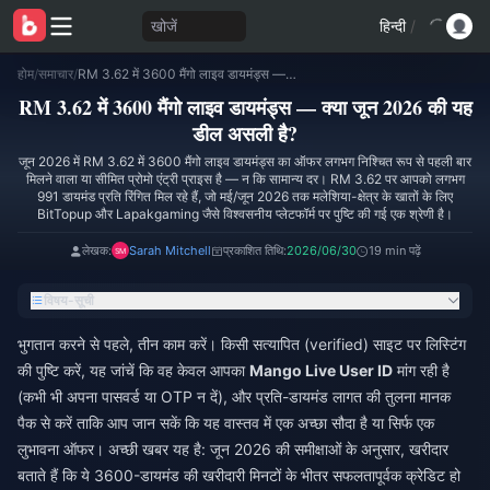
खोजें
हिन्दी
/
होम
/
समाचार
/
RM 3.62 में 3600 मैंगो लाइव डायमंड्स — क्या जून 2026 की यह डील असली है?
RM 3.62 में 3600 मैंगो लाइव डायमंड्स — क्या जून 2026 की यह
डील असली है?
जून 2026 में RM 3.62 में 3600 मैंगो लाइव डायमंड्स का ऑफर लगभग निश्चित रूप से पहली बार
मिलने वाला या सीमित प्रोमो एंट्री प्राइस है — न कि सामान्य दर। RM 3.62 पर आपको लगभग
991 डायमंड प्रति रिंगित मिल रहे हैं, जो मई/जून 2026 तक मलेशिया-क्षेत्र के खातों के लिए
BitTopup और Lapakgaming जैसे विश्वसनीय प्लेटफॉर्म पर पुष्टि की गई एक श्रेणी है।
लेखक:
Sarah Mitchell
प्रकाशित तिथि:
2026/06/30
19 min पढ़ें
विषय-सूची
भुगतान करने से पहले, तीन काम करें। किसी सत्यापित (verified) साइट पर लिस्टिंग
की पुष्टि करें, यह जांचें कि वह केवल आपका
Mango Live User ID
मांग रही है
(कभी भी अपना पासवर्ड या OTP न दें), और प्रति-डायमंड लागत की तुलना मानक
पैक से करें ताकि आप जान सकें कि यह वास्तव में एक अच्छा सौदा है या सिर्फ एक
लुभावना ऑफर। अच्छी खबर यह है: जून 2026 की समीक्षाओं के अनुसार, खरीदार
बताते हैं कि ये 3600-डायमंड की खरीदारी मिनटों के भीतर सफलतापूर्वक क्रेडिट हो