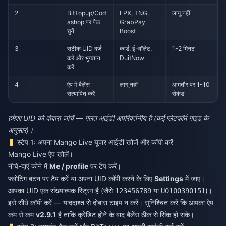
2
BitTopup/Cod
FPX, TNG,
लागू नहीं
ashop पर पैक
GrabPay,
चुनें
Boost
3
सटीक UID दर्ज
कार्ड, ई-वॉलेट,
1-2 मिनट
करें और भुगतान
DuitNow
करें
4
ऐप में बैलेंस
लागू नहीं
आमतौर पर 1-10
सत्यापित करें
सेकंड
हमेशा UID को दोबारा जांचें — गलत आईडी अपरिवर्तनीय है (कई प्लेटफॉर्म गाइड के
अनुसार)।
स्टेप 1: अपना Mango Live यूजर आईडी खोजें और कॉपी करें
Mango Live ऐप खोलें।
नीचे-दाएं कोने में
Me / profile
पर टैप करें।
फ्लोटिंग बटन पर टैप करें या अपना UID कॉपी करने के लिए
Settings
में जाएं।
आपका UID एक संख्यात्मक स्ट्रिंग है (जैसे
या
)।
123456789
U0100390151
इसे सीधे कॉपी करें — याददाश्त से दोबारा टाइप न करें। सुनिश्चित करें कि आपका ऐप
कम से कम
v2.9.1
है ताकि क्रेडिट होने के बाद बैलेंस ठीक से सिंक हो सके।