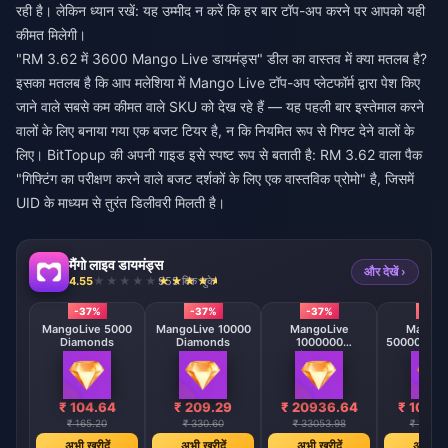
रही है। लेकिन ध्यान रखें: यह उम्मीद न करें कि हर बार टॉप-अप करने पर आपको यही
कीमत मिलेगी।
"RM 3.62 में 3600 Mango Live डायमंड्स" डील का वास्तव में क्या मतलब है?
इसका मतलब है कि आप मलेशिया में Mango Live टॉप-अप प्लेटफॉर्म द्वारा पेश किए
जाने वाले सबसे कम कीमत वाले SKU को देख रहे हैं — यह पहली बार इस्तेमाल करने
वालों के लिए बनाया गया एक बजट टियर है, न कि नियमित रूप से गिफ्ट देने वालों के
लिए। BitTopup की अपनी गाइड इसे स्पष्ट रूप से बताती है: RM 3.62 वाला पैक
"गिफ्टिंग का परीक्षण करने वाले बजट दर्शकों के लिए एक वास्तविक प्रोमो" है, जिसमें
UID के माध्यम से तुरंत डिलीवरी मिलती है।
मैंगो लाइव डायमंड्स
और देखें ›
4.55
955 बिक चुके
-37%
-37%
-37%
-37
MangoLive 5000
MangoLive 10000
MangoLive
MangoL
Diamonds
Diamonds
1000000
500000 Di
Diamonds
₹ 104.64
₹ 209.29
₹ 20936.64
₹ 1046
₹ 165.20
₹ 330.60
₹ 33053.98
₹ 16527
अभी खरीदें
अभी खरीदें
अभी खरीदें
अभी खरी