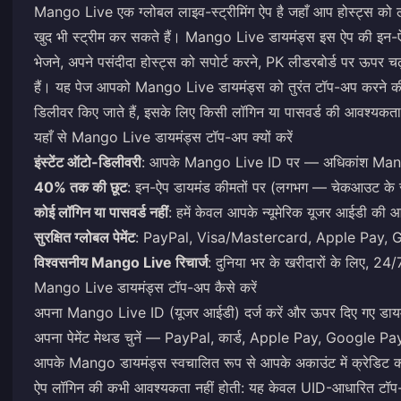
Mango Live एक ग्लोबल लाइव-स्ट्रीमिंग ऐप है जहाँ आप होस्ट्स को ला
खुद भी स्ट्रीम कर सकते हैं। Mango Live डायमंड्स इस ऐप की इन-ऐप 
भेजने, अपने पसंदीदा होस्ट्स को सपोर्ट करने, PK लीडरबोर्ड पर ऊपर
हैं। यह पेज आपको Mango Live डायमंड्स को तुरंत टॉप-अप करने क
डिलीवर किए जाते हैं, इसके लिए किसी लॉगिन या पासवर्ड की आवश्यकता 
यहाँ से Mango Live डायमंड्स टॉप-अप क्यों करें
इंस्टेंट ऑटो-डिलीवरी
: आपके Mango Live ID पर — अधिकांश Mango टॉप
40% तक की छूट
: इन-ऐप डायमंड कीमतों पर (लगभग — चेकआउट के सम
कोई लॉगिन या पासवर्ड नहीं
: हमें केवल आपके न्यूमेरिक यूजर आईडी की 
सुरक्षित ग्लोबल पेमेंट
: PayPal, Visa/Mastercard, Apple Pay, G
विश्वसनीय Mango Live रिचार्ज
: दुनिया भर के खरीदारों के लिए, 24
Mango Live डायमंड्स टॉप-अप कैसे करें
अपना Mango Live ID (यूजर आईडी) दर्ज करें और ऊपर दिए गए डायमं
अपना पेमेंट मेथड चुनें — PayPal, कार्ड, Apple Pay, Google Pa
आपके Mango डायमंड्स स्वचालित रूप से आपके अकाउंट में क्रेडिट क
ऐप लॉगिन की कभी आवश्यकता नहीं होती: यह केवल UID-आधारित टॉप-