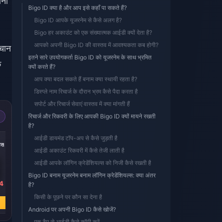
ोना
Bigo ID क्या है और आप इसे कहाँ पा सकते हैं?
Bigo ID आपके यूजरनेम से कैसे अलग है?
Bigo हर अकाउंट को एक संख्यात्मक आईडी क्यों देता है?
आपको अपनी Bigo ID की वास्तव में आवश्यकता कब होगी?
हचान
इतने सारे उपयोगकर्ता Bigo ID को यूजरनेम के साथ भ्रमित
े
क्यों करते हैं?
आप क्या बदल सकते हैं बनाम क्या स्थायी रहता है?
डिस्प्ले नाम रिचार्ज के दौरान भ्रम कैसे पैदा करता है
सपोर्ट और रिचार्ज सेवाएं वास्तव में क्या मांगती हैं
रिचार्ज और रिकवरी के लिए आपकी Bigo ID क्यों मायने रखती
है?
-40%
-40%
-40%
आईडी डायमंड टॉप-अप से कैसे जुड़ती है
्स
5000 डायमंड्स
10000 डायमंड्स
20000 डायमंड्स
आईडी अकाउंट रिकवरी में कैसे तेजी लाती है
आईडी आपके लॉगिन क्रेडेंशियल्स को निजी कैसे रखती है
Bigo ID बनाम यूजरनेम बनाम लॉगिन क्रेडेंशियल्स: क्या अंतर
4
₹ 8103.16
₹ 16206.32
₹ 32411.68
है?
₹ 13423.94
₹ 26847.79
₹ 53695.68
किसी के पूछने पर कौन सा देना है
अभी खरीदें
अभी खरीदें
अभी खरीदें
Android पर अपनी Bigo ID कैसे खोजें?
एक टैप से आईडी कैसे कॉपी करें