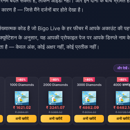
नेम बदल सकता है, लेकिन आईडी नहीं। और इन दोनों के बीच भ्रमित ह
रण है — जिसे मैंने दर्जनों बार होते देखा है।
संख्यात्मक कोड है जो Bigo Live के हर फीचर में आपके अकाउंट की प
मेंटेशन के अनुसार, यह आपकी प्रोफाइल पेज पर आपके डिस्प्ले नाम क
ा है — केवल अंक, कोई अक्षर नहीं, कोई प्रतीक नहीं।
और देखें ›
-40%
-40%
-40%
-40%
1000 Diamonds
2000 Diamonds
3000 Diamonds
4000 डायमंड
₹ 1621.02
₹ 3241.07
₹ 4862.09
₹ 6482.1
₹ 2684.81
₹ 5369.52
₹ 8054.33
₹ 10739.14
अभी खरीदें
अभी खरीदें
अभी खरीदें
अभी खरीदें