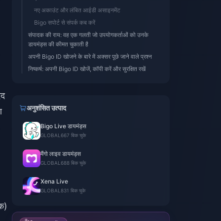
नए अकाउंट और लंबित आईडी असाइनमेंट
Bigo सपोर्ट से संपर्क कब करें
संपादक की राय: वह एक गलती जो उपयोगकर्ताओं को उनके
डायमंड्स की कीमत चुकाती है
अपनी Bigo ID खोजने के बारे में अक्सर पूछे जाने वाले प्रश्न
निष्कर्ष: अपनी Bigo ID खोजें, कॉपी करें और सुरक्षित रखें
दद
अनुशंसित उत्पाद
ण
Bigo Live डायमंड्स
GLOBAL
667 बिक चुके
मैंगो लाइव डायमंड्स
GLOBAL
688 बिक चुके
Xena Live
GLOBAL
831 बिक चुके
िक)