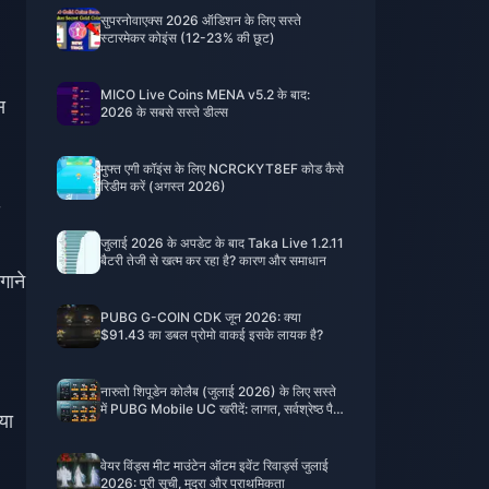
सुपरनोवाएक्स 2026 ऑडिशन के लिए सस्ते
स्टारमेकर कोइंस (12-23% की छूट)
MICO Live Coins MENA v5.2 के बाद:
स
2026 के सबसे सस्ते डील्स
मुफ्त एगी कॉइंस के लिए NCRCKYT8EF कोड कैसे
रिडीम करें (अगस्त 2026)
जुलाई 2026 के अपडेट के बाद Taka Live 1.2.11
बैटरी तेजी से खत्म कर रहा है? कारण और समाधान
गाने
PUBG G-COIN CDK जून 2026: क्या
$91.43 का डबल प्रोमो वाकई इसके लायक है?
नारुतो शिपूडेन कोलैब (जुलाई 2026) के लिए सस्ते
में PUBG Mobile UC खरीदें: लागत, सर्वश्रेष्ठ पैक
या
और सुरक्षित टॉप-अप
वेयर विंड्स मीट माउंटेन ऑटम इवेंट रिवार्ड्स जुलाई
2026: पूरी सूची, मुद्रा और प्राथमिकता