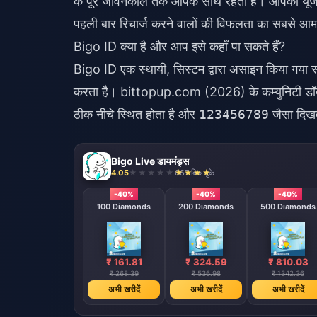
के पूरे जीवनकाल तक आपके साथ रहता है। आपका यूजर
पहली बार रिचार्ज करने वालों की विफलता का सबसे आम का
Bigo ID क्या है और आप इसे कहाँ पा सकते हैं?
Bigo ID एक स्थायी, सिस्टम द्वारा असाइन किया गया 
करता है। bittopup.com (2026) के कम्युनिटी डॉक्यू
ठीक नीचे स्थित होता है और
123456789
जैसा दिखत
Bigo Live डायमंड्स
4.05
667 बिक चुके
-40%
-40%
-40%
100 Diamonds
200 Diamonds
500 Diamonds
₹ 161.81
₹ 324.59
₹ 810.03
₹ 268.39
₹ 536.98
₹ 1342.36
अभी खरीदें
अभी खरीदें
अभी खरीदें