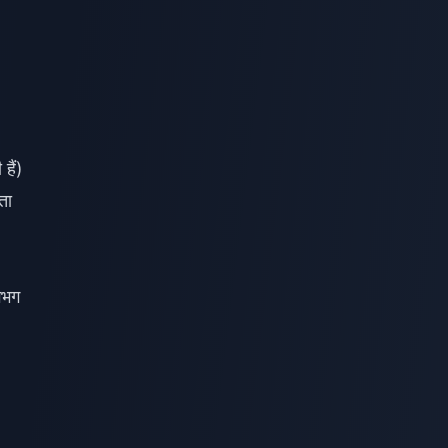
हैं)
ता
लगभग