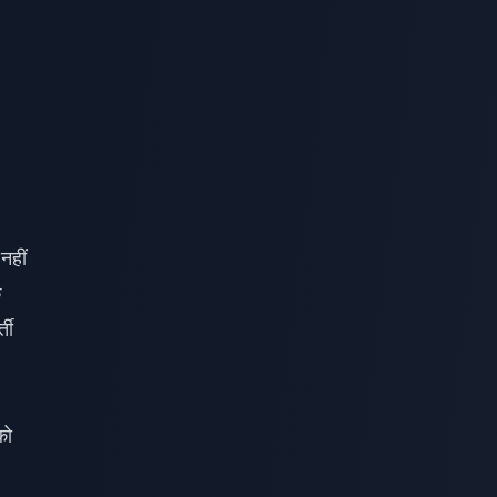
नहीं
ि
ती
को