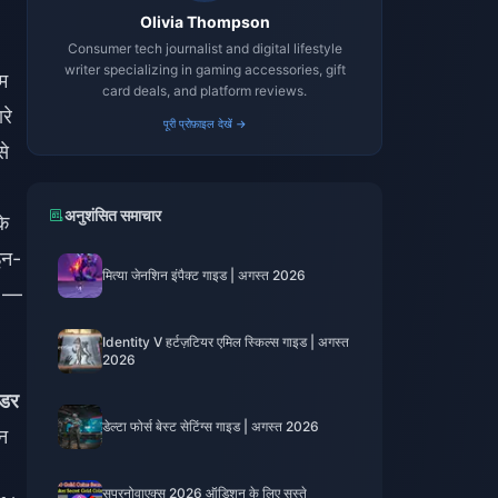
Olivia Thompson
Consumer tech journalist and digital lifestyle
writer specializing in gaming accessories, gift
म
card deals, and platform reviews.
रे
पूरी प्रोफ़ाइल देखें →
से
अनुशंसित समाचार
के
इन-
मित्या जेनशिन इंपैक्ट गाइड | अगस्त 2026
ें —
Identity V हर्टज़टियर एमिल स्किल्स गाइड | अगस्त
2026
ेंडर
डेल्टा फोर्स बेस्ट सेटिंग्स गाइड | अगस्त 2026
उन
सुपरनोवाएक्स 2026 ऑडिशन के लिए सस्ते