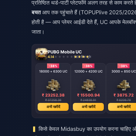
प्रतिष्ठित थर्ड-पार्टी प्लेटफॉर्म अलग तरह से काम करते
बचत
आप तक पहुंचाते हैं (TOPUPlive 2025/2026 रिप
होती है — आप प्लेयर आईडी देते हैं, UC आपके मेलबॉक्
जाता।
PUBG Mobile UC
4.14
565 बिक चुके
-38%
-38%
-38%
-38%
24000 + 8400 UC
18000 + 6300 UC
12000 + 4200 UC
3000 + 850 UC
₹ 31002.85
₹ 23252.38
₹ 15500.94
₹ 3875.72
₹ 49677.82
₹ 37258.36
₹ 24838.91
₹ 6209.78
अभी खरीदें
अभी खरीदें
अभी खरीदें
अभी खरीदें
किसे केवल Midasbuy का उपयोग करना चाहिए और 