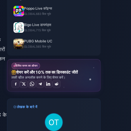
Poppo Live कॉइन्स
GLOBAL
683 बिक चुके
Bigo Live डायमंड्स
GLOBAL
715 बिक चुके
े
PUBG Mobile UC
GLOBAL
565 बिक चुके
रों
ोकन
सीमित समय का ऑफर
शेयर करें और 10% तक का डिस्काउंट जीतें
लकी व्हील अनलॉक करने के लिए शेयर करें।
लेखक के बारे में
C
के