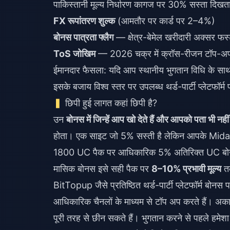
पाकिस्तानी मूल्य निर्धारण कागज पर 30% सस्ता दिखता 
FX रूपांतरण शुल्क
(आमतौर पर कार्ड पर 2–4%)
बोनस पात्रता फ्लैग
— क्षेत्र-बेमेल खरीदारी अक्सर फर्स
ToS जोखिम
— 2026 चक्र में क्रॉस-रीजन टॉप-अप
ईमानदार फैसला: यदि आप स्थानीय भुगतान विधि के साथ स्
इसके बजाय विश्व स्तर पर उपलब्ध थर्ड-पार्टी प्लेटफॉर्म 
छिपी हुई लागत कहां छिपी है?
उन
बोनस में जिन्हें आप खो देते हैं और आपको पता भी नह
होता। एक साइट जो 5% सस्ती है लेकिन आपके Midasbuy
1800 UC पैक पर आधिकारिक 5% अतिरिक्त UC बोनस 
मासिक बोनस इसे सही पैक पर
8–10% प्रभावी मूल्य
तक
BitTopup जैसे प्रतिष्ठित थर्ड-पार्टी प्लेटफॉर्म बोनस
आधिकारिक चैनलों के माध्यम से टॉप अप करते हैं। अकाउं
पूरी तरह से छीन सकते हैं। भुगतान करने से पहले हमेशा