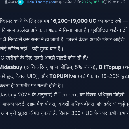
लेखक:
Olivia Thompson
प्रकाशित तिथि:
2026/06/11
19 min पढ़ें
 क्लियर करने के लिए लगभग
16,200–19,000 UC
का बजट रखें —
ा उल्लेख अधिकांश गाइड में किया जाता है। प्रतिष्ठित थर्ड-पार्टी
तन
3 मिनट से कम
समय में हो जाती है, जिसमें केवल आपके प्लेयर आईडी
ोई लॉगिन नहीं। यही मुख्य बात है।
C खरीदने के लिए सबसे अच्छी साइटें कौन सी हैं?
Midasbuy
(आधिकारिक, शून्य जोखिम, 5% बोनस),
BitTopup
(थर
ी छूट, केवल UID), और
TOPUPlive
(बड़े पैक पर 15–20% छूट
रना ही आमतौर पर गलती होती है।
buy 2026 के अनुसार) में Tencent का विशेष अधिकृत विदेशी
ि आपका फर्स्ट-टाइम पैक बोनस, आवर्ती मासिक बोनस और इवेंट से जुड़े 
है: आप पूरी खुदरा कीमत चुकाते हैं, सिवाय 300+ UC पैक पर कभी-कभार