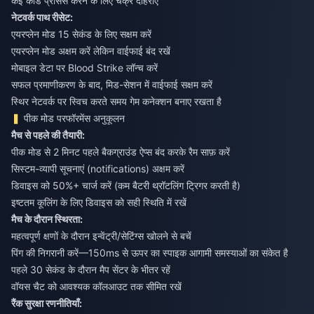
कई कोड प्रोसेस करने के लिए चक्र दोहराएं
नेटवर्क पाथ रीसेट:
एयरप्लेन मोड 15 सेकंड के लिए सक्षम करें
एयरप्लेन मोड अक्षम करें लेकिन वाईफाई बंद रखें
मोबाइल डेटा पर Blood Strike लॉन्च करें
सफल प्रमाणीकरण के बाद, मिड-सेशन में वाईफाई सक्षम करें
स्थिर नेटवर्क पर स्विच करते समय गेम कनेक्शन बनाए रखता है
पीक मोड परफॉरमेंस अनुकूलन
मैच से पहले की तैयारी:
पीक मोड से 2 मिनट पहले बैकग्राउंड ऐप्स बंद करके रैम साफ़ करें
सिस्टम-व्यापी सूचनाएं (notifications) अक्षम करें
डिवाइस को 50%+ चार्ज करें (कम बैटरी थ्रॉटलिंग ट्रिगर करती है)
इष्टतम कूलिंग के लिए डिवाइस को सही स्थिति में रखें
मैच के दौरान स्थिरता:
महत्वपूर्ण क्षणों के दौरान इन्वेंट्री/सेटिंग्स खोलने से बचें
पिंग की निगरानी करें—150ms से ऊपर का स्पाइक आगामी समस्याओं का संकेत है
पहले 30 सेकंड के दौरान मैप सेंटर के भीतर रहें
वॉयस चैट को आवश्यक कॉलआउट तक सीमित रखें
रैंक सुरक्षा रणनीतियाँ: