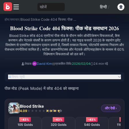
खोजें
हिन्दी
/
होम
/
समाचार
/
Blood Strike Code 404 फिक्स: पीक मोड समाधान 2026
Blood Strike Code 404 फिक्स: पीक मोड समाधान 2026
Blood Strike कोड 404 त्रुटियां पीक मोड के दौरान सर्वर ऑथेंटिकेशन विफलताओं, कैश
करप्शन और नेटवर्क संघर्षों के कारण उत्पन्न होती हैं। यह गाइड फरवरी 2026 के सहयोग इवेंट
विश्लेषण से प्रमाणित समाधान प्रदान करती है, जिसमें तत्काल फिक्स, प्लेटफॉर्म समस्या निवारण और
रोकथाम रणनीतियां शामिल हैं। सटीक डायग्नोस्टिक्स और नेटवर्क ऑप्टिमाइज़ेशन के माध्यम से 60%
रिडेम्पशन विफलताओं को हल करें।
लेखक:
David Kim
प्रकाशित तिथि:
2026/02/04
24 min पढ़ें
विषय-सूची
पीक मोड (Peak Mode) में कोड 404 को समझना
Blood Strike
और देखें ›
4.09
766 बिक चुके
-43%
-43%
-43%
-43
105 Golds
320 Golds
540 Golds
1100 Go