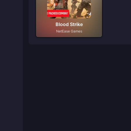
Blood Strike
NetEase Games