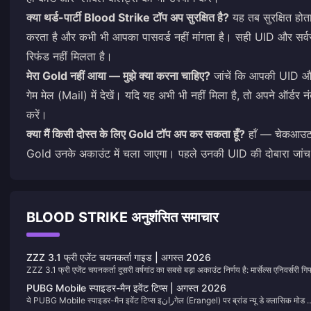
क्या थर्ड-पार्टी Blood Strike टॉप अप सुरक्षित है?
यह तब सुरक्षित हो
करता है और कभी भी आपका पासवर्ड नहीं मांगता है। सही UID और सर्वर दर्ज
रिफंड नहीं मिलता है।
मेरा Gold नहीं आया — मुझे क्या करना चाहिए?
जांचें कि आपकी UID और स
गेम मेल (Mail) में देखें। यदि यह अभी भी नहीं मिला है, तो अपने ऑर्
करें।
क्या मैं किसी दोस्त के लिए Gold टॉप अप कर सकता हूँ?
हाँ — चेकआउट क
Gold उनके अकाउंट में चला जाएगा। पहले उनकी UID की दोबारा जांच
BLOOD STRIKE अनुशंसित समाचार
ZZZ 3.1 फ्री एजेंट चयनकर्ता गाइड | अगस्त 2026
ZZZ 3.1 फ्री एजेंट चयनकर्ता दूसरी वर्षगांठ का सबसे बड़ा अकाउंट निर्णय है: मार्सेल्स एनिवर्सरी गिफ
पूल से एक सीमित S-रैंक एजेंट और एक सीमित S-रैंक W-इंजन। यह पेज इस बात पर नज़र रखता ह
PUBG Mobile स्पाइडर-मैन इवेंट टिप्स | अगस्त 2026
कि अपनी रोस्टर के लिए किसे चुनें और W-Engine का चयन उसके बाद कैसे किया जाना चाहिए। 
ये PUBG Mobile स्पाइडर-मैन इवेंट टिप्स इرانगेल (Erangel) पर ब्रांड न्यू डे क्लासिक मोड को
बुकमार्क करें; इवेंट विंडो या मेटा में बदलाव होने पर हम इसे अपडेट करते हैं।