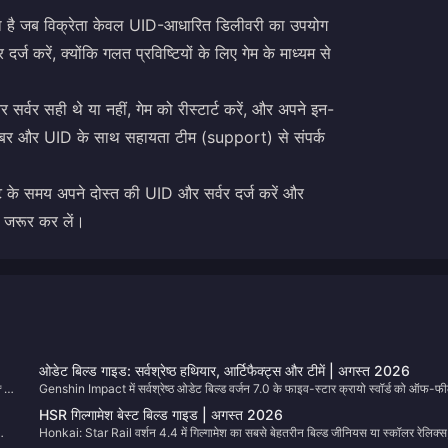
ता है जब विक्रेता केवल UID-आधारित डिलीवरी का उपयोग
 करें, क्योंकि गलत प्रविष्टियों के लिए गेम के माध्यम से
र्वर सही थे या नहीं, गेम को रीस्टार्ट करें, और अपने इन-
डर नंबर और UID के साथ सहायता टीम (support) से संपर्क
े समय अपने दोस्त की UID और सर्वर दर्ज करें और
 जरूर कर लें।
ओडेट बिल्ड गाइड: सर्वश्रेष्ठ हथियार, आर्टिफैक्ट्स और टीमें | अगस्त 2026
्ट
Genshin Impact में सर्वश्रेष्ठ ओडेट बिल्ड वर्जन 7.0 के फाइव-स्टार क्रायो स्वॉर्ड को ऑफ-फी
ै
स्टेलर-कंडक्ट और स्टेलर-स्वर्ल इंजन में बदल देता है। यह पेज 7.0 के लिए उसके हथियार,
HSR गिल्गामेश बेस्ट बिल्ड गाइड | अगस्त 2026
इसे
आर्टिफैक्ट्स, टीमें और पुल वैल्यू को सूचीबद्ध करता है। संतुलन पैच के बाद हम तालिकाओं को अपडे
Honkai: Star Rail वर्शन 4.4 में गिल्गामेश का सबसे बेहतरीन बिल्ड जीनियस या स्कॉलर रेलिक्स
करेंगे, इसलिए इस यूआरएल को संभाल कर रखें।