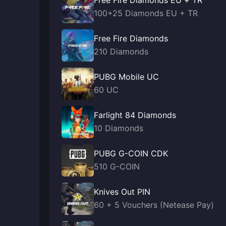
Free Fire Diamonds EU + TR
100+25 Diamonds EU + TR
Free Fire Diamonds
210 Diamonds
PUBG Mobile UC
60 UC
Farlight 84 Diamonds
10 Diamonds
PUBG G-COIN CDK
510 G-COIN
Knives Out PIN
60 + 5 Vouchers (Netease Pay)