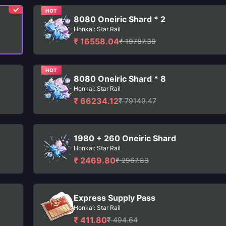
HOT
8080 Oneiric Shard * 2
Honkai: Star Rail
₹ 16558.04
₹ 19787.39
HOT
8080 Oneiric Shard * 8
Honkai: Star Rail
₹ 66234.12
₹ 79149.47
1980 + 260 Oneiric Shard
Honkai: Star Rail
₹ 2469.80
₹ 2967.83
Express Supply Pass
Honkai: Star Rail
₹ 411.80
₹ 494.64