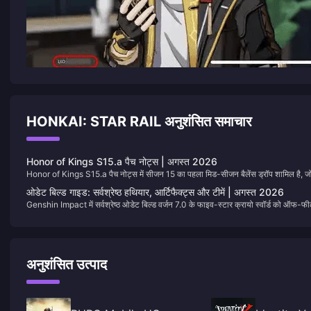
HONKAI: STAR RAIL अनुशंसित समाचार
Honor of Kings S15.a पैच नोट्स | अगस्त 2026
Honor of Kings S15.a पैच नोट्स में सीजन 15 का पहला मिड-सीजन बैलेंस ड्रॉप शामिल है, ज
30 जुलाई, 2026 से लाइव है। इस पेज को बुकमार्क कर लें। जब अगला हीरो पास आएगा, तो हम
ओडेट बिल्ड गाइड: सर्वश्रेष्ठ हथियार, आर्टिफैक्ट्स और टीमें | अगस्त 2026
टेबल्स को अपडेट कर देंगे।
Genshin Impact में सर्वश्रेष्ठ ओडेट बिल्ड वर्जन 7.0 के फाइव-स्टार क्रायो स्वॉर्ड को ऑफ-फी
स्टेलर-कंडक्ट और स्टेलर-स्वर्ल इंजन में बदल देता है। यह पेज 7.0 के लिए उसके हथियार,
आर्टिफैक्ट्स, टीमें और पुल वैल्यू को सूचीबद्ध करता है। संतुलन पैच के बाद हम तालिकाओं को अपडे
करेंगे, इसलिए इस यूआरएल को संभाल कर रखें।
अनुशंसित उत्पाद