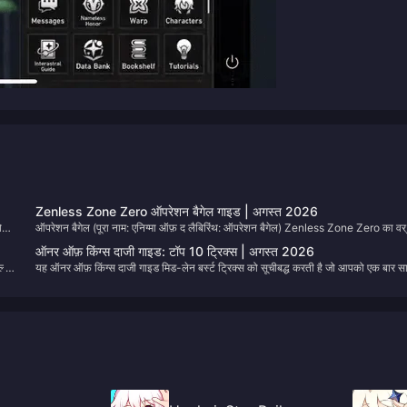
Zenless Zone Zero ऑपरेशन बैगेल गाइड | अगस्त 2026
ो
ऑपरेशन बैगेल (पूरा नाम: एनिग्मा ऑफ़ द लैबिरिंथ: ऑपरेशन बैगेल) Zenless Zone Zero का वर्
3.1 में आया एक स्थायी एक्सट्रैक्शन मोड है। इसमें आप एक दूषित हॉलो में उतरते हैं, रन के दौरान 
ऑनर ऑफ़ किंग्स दाजी गाइड: टॉप 10 ट्रिक्स | अगस्त 2026
तैयार करते हैं, कीमती सामान निकालते हैं, और टाइमर समाप्त होने से पहले बाहर निकल आते हैं। जै
ल्ड
यह ऑनर ऑफ़ किंग्स दाजी गाइड मिड-लेन बर्स्ट ट्रिक्स को सूचीबद्ध करती है जो आपको एक बार स
जैसे मौसमी कमीशन, शॉप स्टॉक और मैप के नियम बदलते हैं, यह पेज हमेशा अपडेट रहता है।
करने के बाद कैरीज को हटाने देती हैं। जब मेटा बदलता है, तो हम तालिका को अपडेट करते हैं, इसल
ट
पेज को बुकमार्क करें और पैच के बाद वापस आएं।