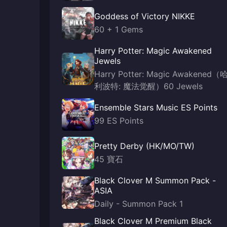
Goddess of Victory NIKKE
60 + 1 Gems
Harry Potter: Magic Awakened
Jewels
Harry Potter: Magic Awakened（
利波特: 魔法觉醒）60 Jewels
Ensemble Stars Music ES Points
99 ES Points
Pretty Derby (HK/MO/TW)
45 寶石
Black Clover M Summon Pack -
ASIA
Daily - Summon Pack 1
Black Clover M Premium Black