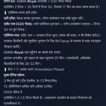
टियर 50
: EMMA
Royal
अनलॉक + 520 गोल्ड रिफंड
प्रतिदिन 2 टियर = 25 दिनों में टियर 50, जिससे 17 दिन का बफर समय बचता है।
प्रीमियम बनाम फ्री ट्रैक
फ्री ट्रैक:
केवल मानक पुरस्कार, स्टैम्प कलेक्शन तक कोई पहुंच नहीं।
एलीट पास (520 गोल्ड):
सभी प्रीमियम पुरस्कार + स्टैम्प कलेक्शन पात्रता + टियर
50 पर पूर्ण रिफंड।
प्रीमियम पास:
एलीट लाभ + तत्काल टियर बूस्ट (समय की बचत, न कि विशेष कंटेंट)।
तत्काल डिलीवरी और सुरक्षित भुगतान के लिए BitTopup के माध्यम से
ब्लड स्ट्राइक
गोल्ड्स खरीदें
।
EMMA
Royal
तक पहुँचने का सबसे तेज़ रास्ता
इष्टतम अनलॉक: पूर्ण दक्षता के साथ न्यूनतम 25 दिन। यथार्थवादी: अधिकांश
खिलाड़ियों के लिए 28-32 दिन।
दिन 1-7: आधार चरण (Foundation Phase)
मुख्य दैनिक उद्देश्य:
3 मैच पूरे करें (टीम डेथमैच: 8-12 मिनट/मैच)
15 एलिमिनेशन हासिल करें (औसत 5/मैच)
5000 डैमेज दें
प्रतिदिन 1.2-1.5 टियर मिलते हैं। असाधारण प्रदर्शन के बजाय निरंतरता को
प्राथमिकता दें।