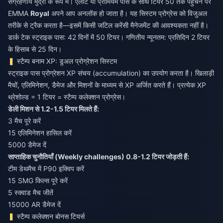
संग्रहणीय मुद्रा के रूप में। एलीट या प्रीमियम पास के साथ टियर 50 तक पहुँचने पर
EMMA
Royal
अपने आप अनलॉक हो जाता है। यह सिस्टम प्रोग्रेस को विजुअल
तरीके से ट्रैक करता है—इसमें किसी जटिल करेंसी मैनेजमेंट की आवश्यकता नहीं है।
डार्क टेक स्ट्राइक पास: 42 दिनों में 50 टियर। गणितीय न्यूनतम: प्रतिदिन 2 टियर
के हिसाब से 25 दिन।
स्टैम्प बनाम XP: डुअल प्रोग्रेशन सिस्टम
स्ट्राइक पास प्रोग्रेशन XP संचय (accumulation) का उपयोग करता है। खिलाड़ी
मैचों, एलिमिनेशन, डैमेज और मिशनों के माध्यम से XP अर्जित करते हैं। प्रत्येक XP
थ्रेशोल्ड = 1 टियर = स्टैम्प कलेक्शन प्रोग्रेस।
डेली मिशन से 1.2-1.5 टियर मिलते हैं:
3 मैच पूरे करें
15 एलिमिनेशन हासिल करें
5000 डैमेज दें
साप्ताहिक चुनौतियाँ (Weekly challenges) 0.8-1.2 टियर जोड़ती हैं:
टीम डेथमैच में P90 इक्विप करें
15 SMG किल्स पूरे करें
5 स्क्वाड मैच जीतें
15000 AR डैमेज दें
स्टैम्प कलेक्शन बोनस टियर्स