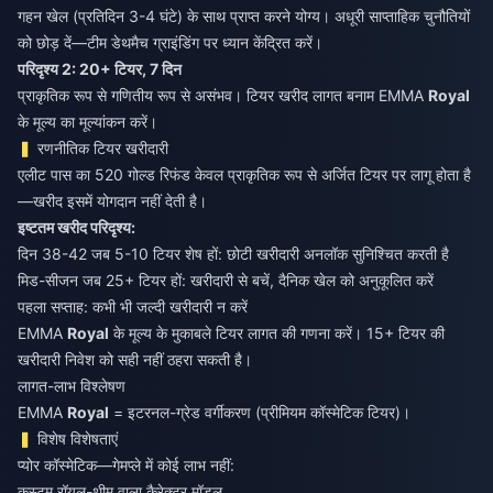
गहन खेल (प्रतिदिन 3-4 घंटे) के साथ प्राप्त करने योग्य। अधूरी साप्ताहिक चुनौतियों
को छोड़ दें—टीम डेथमैच ग्राइंडिंग पर ध्यान केंद्रित करें।
परिदृश्य 2: 20+ टियर, 7 दिन
प्राकृतिक रूप से गणितीय रूप से असंभव। टियर खरीद लागत बनाम EMMA
Royal
के मूल्य का मूल्यांकन करें।
रणनीतिक टियर खरीदारी
एलीट पास का 520 गोल्ड रिफंड केवल प्राकृतिक रूप से अर्जित टियर पर लागू होता है
—खरीद इसमें योगदान नहीं देती है।
इष्टतम खरीद परिदृश्य:
दिन 38-42 जब 5-10 टियर शेष हों: छोटी खरीदारी अनलॉक सुनिश्चित करती है
मिड-सीजन जब 25+ टियर हों: खरीदारी से बचें, दैनिक खेल को अनुकूलित करें
पहला सप्ताह: कभी भी जल्दी खरीदारी न करें
EMMA
Royal
के मूल्य के मुकाबले टियर लागत की गणना करें। 15+ टियर की
खरीदारी निवेश को सही नहीं ठहरा सकती है।
लागत-लाभ विश्लेषण
EMMA
Royal
= इटरनल-ग्रेड वर्गीकरण (प्रीमियम कॉस्मेटिक टियर)।
विशेष विशेषताएं
प्योर कॉस्मेटिक—गेमप्ले में कोई लाभ नहीं:
कस्टम रॉयल-थीम वाला कैरेक्टर मॉडल