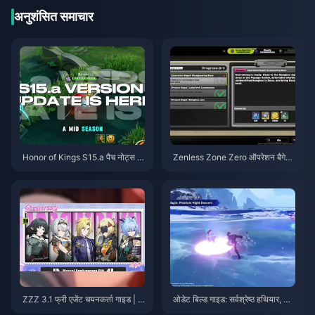
अनुशंसित समाचार
Honor of Kings S15.a पैच नोट्स |
Zenless Zone Zero ऑपरेशन बैगेल
अगस्त 2026
गाइड | अगस्त 2026
ZZZ 3.1 फ्री एजेंट चयनकर्ता गाइड | अ
ओडेट बिल्ड गाइड: सर्वश्रेष्ठ हथियार, आ
गस्त 2026
र्टिफैक्ट्स और टीमें | अगस्त 2026