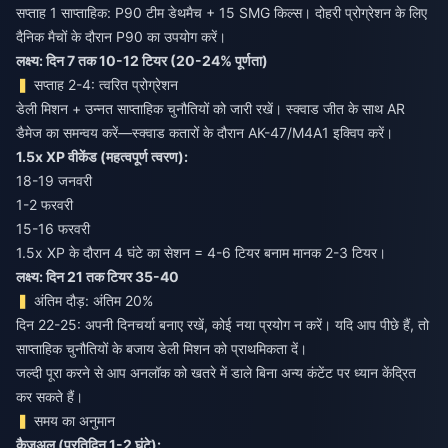
सप्ताह 1 साप्ताहिक: P90 टीम डेथमैच + 15 SMG किल्स। दोहरी प्रोग्रेशन के लिए
दैनिक मैचों के दौरान P90 का उपयोग करें।
लक्ष्य: दिन 7 तक 10-12 टियर (20-24% पूर्णता)
सप्ताह 2-4: त्वरित प्रोग्रेशन
डेली मिशन + उन्नत साप्ताहिक चुनौतियों को जारी रखें। स्क्वाड जीत के साथ AR
डैमेज का समन्वय करें—स्क्वाड कतारों के दौरान AK-47/M4A1 इक्विप करें।
1.5x XP वीकेंड (महत्वपूर्ण त्वरण):
18-19 जनवरी
1-2 फरवरी
15-16 फरवरी
1.5x XP के दौरान 4 घंटे का सेशन = 4-6 टियर बनाम मानक 2-3 टियर।
लक्ष्य: दिन 21 तक टियर 35-40
अंतिम दौड़: अंतिम 20%
दिन 22-25: अपनी दिनचर्या बनाए रखें, कोई नया प्रयोग न करें। यदि आप पीछे हैं, तो
साप्ताहिक चुनौतियों के बजाय डेली मिशन को प्राथमिकता दें।
जल्दी पूरा करने से आप अनलॉक को खतरे में डाले बिना अन्य कंटेंट पर ध्यान केंद्रित
कर सकते हैं।
समय का अनुमान
कैजुअल (प्रतिदिन 1-2 घंटे):