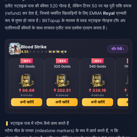
एलीट स्ट्राइक पास की कीमत 520 गोल्ड है, लेकिन टियर 50 पर यह पूरी राशि वापस
(refund) कर देता है, जिससे समर्पित खिलाड़ियों के लिए EMMA
Royal
प्रभावी
रूप से मुफ्त हो जाता है। BitTopup के माध्यम से
ब्लड स्ट्राइक गोल्ड्स टॉप अप
प्रतिस्पर्धी कीमतों के साथ तत्काल एलीट पास एक्सेस प्रदान करता है।
Blood Strike
और देखें ›
4.55
546 बिक चुके
-43%
-43%
-43%
-43
105 Golds
320 Golds
540 Golds
1100 Go
₹ 66.86
₹ 202.51
₹ 338.16
₹ 676
₹ 117.63
₹ 354.63
₹ 591.63
₹ 1183.
अभी खरीदें
अभी खरीदें
अभी खरीदें
अभी खरी
स्ट्राइक पास में स्टैम्प कैसे काम करते हैं
स्टैम्प मील के पत्थर (milestone markers) के रूप में कार्य करते हैं, न कि