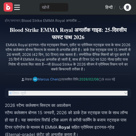
खोजें
हिन्दी
/
होम
/
समाचार
/
Blood Strike EMMA Royal अनलॉक गाइड: 25-दिवसीय फास्ट पाथ 2026
Blood Strike EMMA Royal अनलॉक गाइड: 25-दिवसीय
फास्ट पाथ 2026
EMMA Royal इटरनल-ग्रेड स्ट्राइकर स्किन, एलीट या प्रीमियम स्ट्राइक पास के साथ 2026
स्टैम्प कलेक्शन बोनस सिस्टम के माध्यम से अनलॉक होती है। डार्क टेक स्ट्राइक पास 15 जनवरी से
26 फरवरी, 2026 (42 दिन, 50 टियर) तक चलता है। रणनीतिक दैनिक मिशनों को पूरा करने से
25 दिनों में EMMA Royal अनलॉक हो जाती है, साथ ही टियर 50 पर 520 गोल्ड एलीट पास
निवेश भी वापस मिल जाता है—जो Blood Strike के 2026 सीजन में प्रीमियम स्किन पाने का
सबसे किफायती तरीका है।
लेखक:
Marcus Chen
प्रकाशित तिथि:
2026/02/06
9 min पढ़ें
विषय-सूची
2026 स्टैम्प कलेक्शन सिस्टम का अवलोकन
स्टैम्प कलेक्शन बोनस 15 जनवरी, 2026 को डार्क टेक स्ट्राइक पास के साथ लॉन्च
हो रहा है। यह समानांतर रिवॉर्ड ट्रैक अलग से करेंसी फार्मिंग के बजाय स्ट्राइक पास
टियर प्रोग्रेस के माध्यम से EMMA
Royal
सहित प्रीमियम इटरनल-ग्रेड
(Eternal-grade) कंटेंट को अनलॉक करता है।