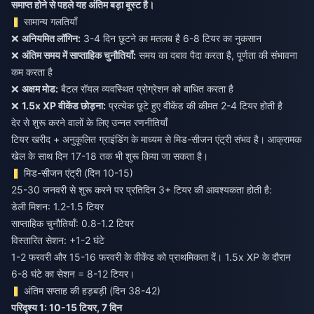
समाप्त होने से पहले यह अंतिम बड़ा बूस्ट है।
सामान्य गलतियाँ
❌
अनियमित लॉगिन:
3-4 दिन छूटने का मतलब है 6-8 टियर का नुकसान
❌
अंतिम समय में साप्ताहिक चुनौतियाँ:
समय का दबाव पैदा करता है, पूर्णता की संभावना
कम करता है
❌
अक्षम मोड:
बैटल रॉयल व्यवस्थित प्रोग्रेशन को बाधित करता है
❌
1.5x XP वीकेंड छोड़ना:
प्रत्येक छूटे हुए वीकेंड की कीमत 2-4 टियर होती है
देर से शुरू करने वालों के लिए उन्नत रणनीतियाँ
टियर खरीद + अनुकूलित ग्राइंडिंग के माध्यम से मिड-सीजन एंट्री संभव है। आक्रामक
खेल के साथ दिन 17-18 तक भी शुरू किया जा सकता है।
मिड-सीजन एंट्री (दिन 10-15)
25-30 जनवरी से शुरू करने पर प्रतिदिन 3+ टियर की आवश्यकता होती है:
डेली मिशन: 1.2-1.5 टियर
साप्ताहिक चुनौतियाँ: 0.8-1.2 टियर
विस्तारित सेशन: +1-2 घंटे
1-2 फरवरी और 15-16 फरवरी के वीकेंड को प्राथमिकता दें। 1.5x XP के दौरान
6-8 घंटे का सेशन = 8-12 टियर।
अंतिम सप्ताह की हड़बड़ी (दिन 38-42)
परिदृश्य 1: 10-15 टियर, 7 दिन