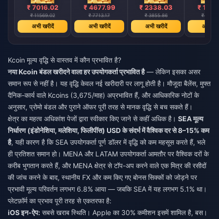
₹ 7016.02
₹ 4677.99
₹ 2338.03
₹ 1169
₹ 11569.02
₹ 7713.17
₹ 3855.86
₹ 1928.
अभी खरीदें
अभी खरीदें
अभी खरीदें
अभी खरी
Kcoin मूल्य वृद्धि से वास्तव में कौन प्रभावित है?
नया Kcoin बंडल खरीदने वाला हर उपयोगकर्ता प्रभावित है
— लेकिन इसका असर
समान रूप से नहीं है। यह वृद्धि केवल नई खरीदारी पर लागू होती है। मौजूदा बैलेंस, मुफ्त
दैनिक-कार्य वाले Kcoins (3,675/माह) अप्रभावित हैं, और आधिकारिक नोटों के
अनुसार, प्रोमो बंडल और पुराने ऑफर पूरी तरह से मानक वृद्धि से बच सकते हैं।
क्षेत्र का महत्व अधिकांश पेजों द्वारा स्वीकार किए जाने से कहीं अधिक है।
SEA मूल्य
निर्धारण (इंडोनेशिया, मलेशिया, फिलीपींस) USD के संदर्भ में वैश्विक दर से 8–15% कम
है
, यही कारण है कि SEA उपयोगकर्ता पूर्ण डॉलर में वृद्धि को कम महसूस करते हैं, भले
ही प्रतिशत समान हो। MENA और LATAM उपयोगकर्ता आमतौर पर वैश्विक दरों के
करीब भुगतान करते हैं, और MENA क्षेत्र से टॉप-अप करने वाले एक मित्र की रसीदों
की जांच करने के बाद, स्थानीय FX और कम किए गए बोनस सिक्कों को जोड़ने पर
प्रभावी मूल्य परिवर्तन लगभग 6.8% आया — जबकि SEA में यह लगभग 5.1% था।
प्लेटफ़ॉर्म का प्रभाव पूरी तरह से एकतरफा है:
iOS इन-ऐप:
सबसे खराब स्थिति। Apple का 30% कमीशन इसमें शामिल है, बस।