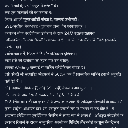
रूप में नहीं है; यह "अपुष्ट विक्रेता" है।
क्या एक प्लेटफ़ॉर्म को वैध बनाता है:
केवल आपकी
यूजर आईडी मांगता है, पासवर्ड कभी नहीं
।
SSL-सुरक्षित चेकआउट (दृश्यमान ताला, वैध प्रमाणपत्र)।
सत्यापन योग्य प्रतिक्रिया इतिहास के साथ
24/7 ग्राहक सहायता
।
आधिकारिक टॉप-अप चैनलों के माध्यम से 5–10 मिनट के भीतर डिलीवरी (अकाउंट
एक्सेस नहीं)।
सार्वजनिक शर्तें, रिफंड नीति और परिचालन इतिहास।
लाल झंडे जो खरीदारी को तुरंत रोक देने चाहिए:
आपका WeSing पासवर्ड या लॉगिन क्रेडेंशियल मांगता है।
ऐसी कीमतें जो सत्यापित प्लेटफ़ॉर्म से 50%+ कम हैं (वास्तविक मार्जिन इसकी अनुमति
नहीं देते हैं)।
कोई सहायता संपर्क नहीं, कोई SSL नहीं, केवल अनाम भुगतान।
टॉप-अप के साथ "सस्ते अकाउंट" या "बूस्टिंग" के वादे।
ToS (सेवा की शर्तें) का प्रश्न सीधे उत्तर का हकदार है: अधिकृत प्लेटफ़ॉर्म के माध्यम से
यूजर आईडी-आधारित टॉप-अप स्वीकृत रिचार्ज फ्लो के माध्यम से रूट होते हैं। वे
अकाउंट ट्रेडिंग या क्रेडेंशियल शेयरिंग से स्पष्ट रूप से अलग हैं। अधिकृत प्लेटफ़ॉर्म पर
लगातार रिचार्ज के दौरान सामुदायिक अवलोकन
गिफ्टिंग लीडरबोर्ड पर शून्य बैन ट्रिगर