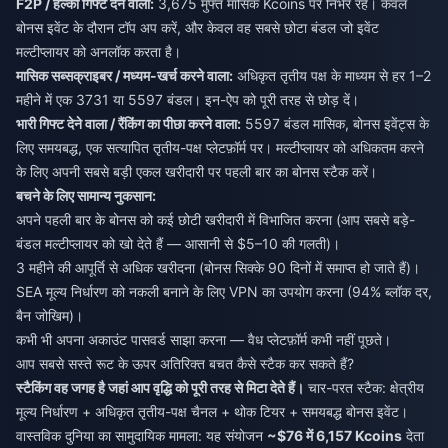
F2P / हल्का गिफ्ट देने वाला:
3,675 मुफ्त मासिक Kcoins पर निर्भर रहें। केवल
बोनस इवेंट के दौरान टॉप अप करें, और केवल वह सबसे छोटा बंडल जो इवेंट
मल्टीप्लायर को अनलॉक करता है।
मासिक सब्सक्राइबर / मध्यम-खर्च करने वाला:
अधिकृत तृतीय पक्ष के माध्यम से हर 1–2
महीने में एक 3731 या 5597 बंडल। इन-ऐप को पूरी तरह से छोड़ दें।
भारी गिफ्ट देने वाला / रैंकिंग का पीछा करने वाला:
5597 बंडल मासिक, बोनस इवेंट्स के
लिए समयबद्ध, एक सत्यापित तृतीय-पक्ष प्लेटफ़ॉर्म पर। मल्टीप्लायर को अधिकतम करने
के लिए अपनी सबसे बड़ी एकल खरीदारी पर पहली बार का बोनस स्टैक करें।
बचने के लिए सामान्य नुकसान:
अपने पहली बार के बोनस को कई छोटी खरीदारी में विभाजित करना (आप सबसे बड़े-
बंडल मल्टीप्लायर को खो देते हैं — आसानी से $5–10 की गलती)।
3 महीने की आपूर्ति से अधिक खरीदना (बोनस सिक्के 90 दिनों में समाप्त हो जाते हैं)।
SEA मूल्य निर्धारण को नकली बनाने के लिए VPN का उपयोग करना (94% ब्लॉक दर,
बैन जोखिम)।
कभी भी अपना अकाउंट पासवर्ड साझा करना — वैध प्लेटफ़ॉर्म कभी नहीं पूछते।
आप सबसे सस्ते रूट के ऊपर अतिरिक्त बचत कैसे स्टैक कर सकते हैं?
स्टैकिंग वह जगह है जहां आप वृद्धि को पूरी तरह से मिटा देते हैं।
चार-परत स्टैक: क्षेत्रीय
मूल्य निर्धारण + अधिकृत तृतीय-पक्ष चैनल + थोक टियर + समयबद्ध बोनस इवेंट।
वास्तविक दुनिया का सामुदायिक मामला: यह संयोजन
~$76 में 6,157 Kcoins
देता