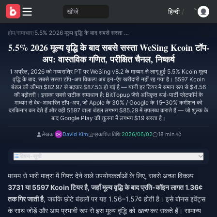
खोजें
हिन्दी
/
होम
/
समाचार
/
5.5% 2026 मूल्य वृद्धि के बाद सबसे सस्ता WeSing Kcoin टॉप-अप: वास्तविक गणित, परीक्षित चैनल, निष्कर्ष
5.5% 2026 मूल्य वृद्धि के बाद सबसे सस्ता WeSing Kcoin टॉप-
अप: वास्तविक गणित, परीक्षित चैनल, निष्कर्ष
1 अप्रैल, 2026 को मध्यरात्रि PT पर WeSing v8.2 के माध्यम से लागू हुई 5.5% Kcoin मूल्य
वृद्धि के बाद, सबसे सस्ता टॉप-अप विकल्प अब इन-ऐप खरीदारी नहीं रह गया है। 5597 Kcoin
बंडल की कीमत $82.97 से बढ़कर $87.53 हो गई है — यानी हर टियर में समान रूप से $4.56
की बढ़ोतरी। इसका सबसे सटीक समाधान है: BitTopup जैसे अधिकृत थर्ड-पार्टी प्लेटफॉर्म के
माध्यम से वेब-आधारित टॉप-अप, जो Apple के 30% / Google के 15–30% कमीशन को
दरकिनार कर देते हैं और वही 5597 वाला बंडल लगभग $85.29 में उपलब्ध कराते हैं — जो शुल्क के
बाद Google Play की तुलना में लगभग $19 सस्ता है।
लेखक:
David Kim
प्रकाशित तिथि:
2026/06/02
18 min पढ़ें
विषय-सूची
मध्यम से भारी मात्रा में गिफ्ट देने वाले उपयोगकर्ताओं के लिए, सबसे अच्छा विकल्प
3731 या 5597 Kcoin टियर है, जहाँ मूल्य वृद्धि के बाद प्रति-कॉइन लागत 1.36¢
तक गिर जाती है
, जबकि छोटे बंडलों पर यह 1.56–1.57¢ होती है। इसे बोनस इवेंट्स
के साथ जोड़ें और आप प्रभावी रूप से इस मूल्य वृद्धि को
खत्म
कर सकते हैं। सामान्य