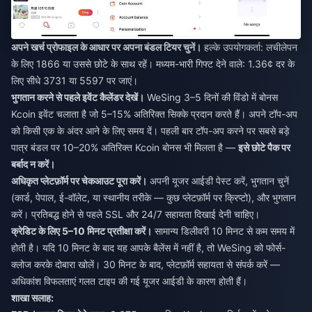
अपने खर्च प्रोफाइल के आधार पर अपना बंडल टियर चुनें।
हल्के उपयोगकर्ता: लचीलेपन
के लिए 1866 या उससे छोटे के साथ रहें। मध्यम-भारी गिफ्ट देने वाले: 1.36¢ दर के
लिए सीधे 3731 या 5597 पर जाएं।
भुगतान करने से पहले इवेंट कैलेंडर देखें।
WeSing 3–5 दिनों की विंडो में बोनस
Kcoin इवेंट चलाता है जो 5–15% अतिरिक्त सिक्के प्रदान करते हैं। अपने टॉप-अप
को किसी एक के अंदर आने के लिए समय दें। पहली बार टॉप-अप करने पर सबसे बड़े
पात्र बंडल पर 10–20% अतिरिक्त Kcoin बोनस भी मिलता है —
इसे छोटे पैक पर
बर्बाद न करें।
अधिकृत प्लेटफ़ॉर्म पर चेकआउट पूरा करें।
अपनी यूजर आईडी पेस्ट करें, भुगतान चुनें
(कार्ड, पेपाल, ई-वॉलेट, या स्थानीय तरीके — कुछ प्लेटफ़ॉर्म पर क्रिप्टो), और भुगतान
करें। प्रतिबद्ध होने से पहले SSL और 24/7 सहायता दिखाई देनी चाहिए।
क्रेडिट के लिए 5–10 मिनट प्रतीक्षा करें।
सामान्य डिलीवरी 10 मिनट से कम समय में
होती है। यदि 10 मिनट के बाद यह आपके बैलेंस में नहीं है, तो WeSing को फोर्स-
क्लोज करके दोबारा खोलें। 30 मिनट के बाद, प्लेटफ़ॉर्म सहायता से संपर्क करें —
अधिकांश विफलताएं गलत टाइप की गई यूजर आईडी के कारण होती हैं।
शाखा सलाह: