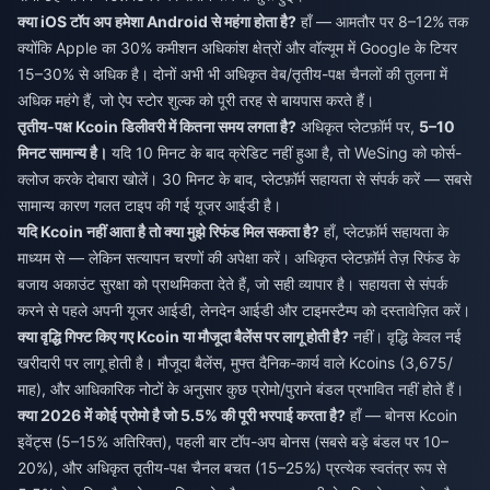
क्या iOS टॉप अप हमेशा Android से महंगा होता है?
हाँ — आमतौर पर 8–12% तक
क्योंकि Apple का 30% कमीशन अधिकांश क्षेत्रों और वॉल्यूम में Google के टियर
15–30% से अधिक है। दोनों अभी भी अधिकृत वेब/तृतीय-पक्ष चैनलों की तुलना में
अधिक महंगे हैं, जो ऐप स्टोर शुल्क को पूरी तरह से बायपास करते हैं।
तृतीय-पक्ष Kcoin डिलीवरी में कितना समय लगता है?
अधिकृत प्लेटफ़ॉर्म पर,
5–10
मिनट सामान्य है।
यदि 10 मिनट के बाद क्रेडिट नहीं हुआ है, तो WeSing को फोर्स-
क्लोज करके दोबारा खोलें। 30 मिनट के बाद, प्लेटफ़ॉर्म सहायता से संपर्क करें — सबसे
सामान्य कारण गलत टाइप की गई यूजर आईडी है।
यदि Kcoin नहीं आता है तो क्या मुझे रिफंड मिल सकता है?
हाँ, प्लेटफ़ॉर्म सहायता के
माध्यम से — लेकिन सत्यापन चरणों की अपेक्षा करें। अधिकृत प्लेटफ़ॉर्म तेज़ रिफंड के
बजाय अकाउंट सुरक्षा को प्राथमिकता देते हैं, जो सही व्यापार है। सहायता से संपर्क
करने से पहले अपनी यूजर आईडी, लेनदेन आईडी और टाइमस्टैम्प को दस्तावेज़ित करें।
क्या वृद्धि गिफ्ट किए गए Kcoin या मौजूदा बैलेंस पर लागू होती है?
नहीं। वृद्धि केवल नई
खरीदारी पर लागू होती है। मौजूदा बैलेंस, मुफ्त दैनिक-कार्य वाले Kcoins (3,675/
माह), और आधिकारिक नोटों के अनुसार कुछ प्रोमो/पुराने बंडल प्रभावित नहीं होते हैं।
क्या 2026 में कोई प्रोमो है जो 5.5% की पूरी भरपाई करता है?
हाँ — बोनस Kcoin
इवेंट्स (5–15% अतिरिक्त), पहली बार टॉप-अप बोनस (सबसे बड़े बंडल पर 10–
20%), और अधिकृत तृतीय-पक्ष चैनल बचत (15–25%) प्रत्येक स्वतंत्र रूप से