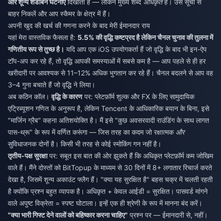
और शून्य शैडोबैन घटनाएं
दिखाता है — लेकिन मुख्य शब्द
अधिकृत
है। उस सूची से
बाहर निकलें और आप स्कैमर के क्षेत्र में हैं।
अपनी खुद की खर्च की गणना करने के बाद मेरी ईमानदार राय
यहां मेरा वास्तविक फैसला है:
5.5% की वृद्धि कष्टप्रद है लेकिन चैनल चुनाव की तुलना में
गणितीय रूप से तुच्छ है।
यदि आप एक iOS उपयोगकर्ता हैं जो वृद्धि के बाद भी इन-ऐप
टॉप-अप कर रहे हैं, तो वृद्धि आपकी समस्याओं में सबसे कम है — आप पहले से ही हर
खरीदारी पर आवश्यक से 11–12% अधिक भुगतान कर रहे हैं। चैनल बदलने से आप वह
3–4 गुना बचाते हैं जो वृद्धि ने लिया।
अब कठिन कॉल।
वृद्धि के कारण
पर: प्लेटफ़ॉर्म शुल्क और FX के लिए सामुदायिक
एट्रिब्यूशन गणित के अनुरूप है, लेकिन Tencent के आधिकारिक बयान के बिना, इसे
"मार्जिन ग्रैब" कहना अतिशयोक्ति है। मैं इसे "कुछ अवसरवादी राउंडिंग के साथ लागत
पास-थ्रू" के रूप में वर्णित करूंगा — जिस तरह का कदम जो रक्षात्मक
और
सुविधाजनक दोनों है। किसी भी तरह से कोई स्मोकिंग गन नहीं है।
तृतीय-पक्ष सुरक्षा
पर: सबूत इस बात की ओर झुकते हैं कि अधिकृत प्लेटफ़ॉर्म कम जोखिम
वाले हैं। मैंने दोस्तों को BitTopup के माध्यम से 30 दिनों में 8+ लगातार रिचार्ज करते
देखा है, जिसमें शून्य अकाउंट फ्लैग हैं। "क्या यह सुरक्षित है" बहस चक्र में चलती रहती
है क्योंकि प्रश्न बहुत व्यापक है। अधिकृत + केवल आईडी = सुरक्षित। पासवर्ड मांगने
वाले अपुष्ट विक्रेता = स्पष्ट घोटाला। इन्हें एक ही श्रेणी के रूप में मानना बंद करें।
"क्या भारी गिफ्ट देने वालों को बहिष्कार करना चाहिए"
प्रश्न पर — ईमानदारी से, नहीं।