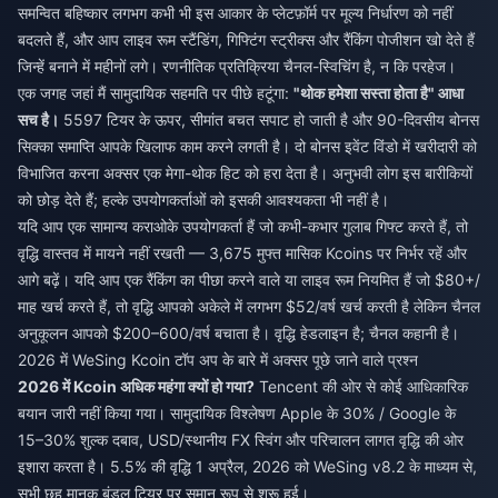
समन्वित बहिष्कार लगभग कभी भी इस आकार के प्लेटफ़ॉर्म पर मूल्य निर्धारण को नहीं
बदलते हैं, और आप लाइव रूम स्टैंडिंग, गिफ्टिंग स्ट्रीक्स और रैंकिंग पोजीशन खो देते हैं
जिन्हें बनाने में महीनों लगे। रणनीतिक प्रतिक्रिया चैनल-स्विचिंग है, न कि परहेज।
एक जगह जहां मैं सामुदायिक सहमति पर पीछे हटूंगा:
"थोक हमेशा सस्ता होता है" आधा
सच है।
5597 टियर के ऊपर, सीमांत बचत सपाट हो जाती है और 90-दिवसीय बोनस
सिक्का समाप्ति आपके खिलाफ काम करने लगती है। दो बोनस इवेंट विंडो में खरीदारी को
विभाजित करना अक्सर एक मेगा-थोक हिट को हरा देता है। अनुभवी लोग इस बारीकियों
को छोड़ देते हैं; हल्के उपयोगकर्ताओं को इसकी आवश्यकता भी नहीं है।
यदि आप एक सामान्य कराओके उपयोगकर्ता हैं जो कभी-कभार गुलाब गिफ्ट करते हैं, तो
वृद्धि वास्तव में मायने नहीं रखती — 3,675 मुफ्त मासिक Kcoins पर निर्भर रहें और
आगे बढ़ें। यदि आप एक रैंकिंग का पीछा करने वाले या लाइव रूम नियमित हैं जो $80+/
माह खर्च करते हैं, तो वृद्धि आपको अकेले में लगभग $52/वर्ष खर्च करती है लेकिन चैनल
अनुकूलन आपको $200–600/वर्ष बचाता है। वृद्धि हेडलाइन है; चैनल कहानी है।
2026 में WeSing Kcoin टॉप अप के बारे में अक्सर पूछे जाने वाले प्रश्न
2026 में Kcoin अधिक महंगा क्यों हो गया?
Tencent की ओर से कोई आधिकारिक
बयान जारी नहीं किया गया। सामुदायिक विश्लेषण Apple के 30% / Google के
15–30% शुल्क दबाव, USD/स्थानीय FX स्विंग और परिचालन लागत वृद्धि की ओर
इशारा करता है। 5.5% की वृद्धि 1 अप्रैल, 2026 को WeSing v8.2 के माध्यम से,
सभी छह मानक बंडल टियर पर समान रूप से शुरू हुई।