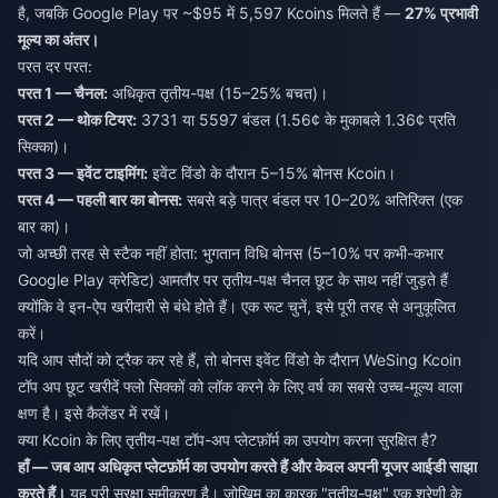
है, जबकि Google Play पर ~$95 में 5,597 Kcoins मिलते हैं —
27% प्रभावी
मूल्य का अंतर।
परत दर परत:
परत 1 — चैनल:
अधिकृत तृतीय-पक्ष (15–25% बचत)।
परत 2 — थोक टियर:
3731 या 5597 बंडल (1.56¢ के मुकाबले 1.36¢ प्रति
सिक्का)।
परत 3 — इवेंट टाइमिंग:
इवेंट विंडो के दौरान 5–15% बोनस Kcoin।
परत 4 — पहली बार का बोनस:
सबसे बड़े पात्र बंडल पर 10–20% अतिरिक्त (एक
बार का)।
जो अच्छी तरह से स्टैक नहीं होता: भुगतान विधि बोनस (5–10% पर कभी-कभार
Google Play क्रेडिट) आमतौर पर तृतीय-पक्ष चैनल छूट के साथ नहीं जुड़ते हैं
क्योंकि वे इन-ऐप खरीदारी से बंधे होते हैं। एक रूट चुनें, इसे पूरी तरह से अनुकूलित
करें।
यदि आप सौदों को ट्रैक कर रहे हैं, तो बोनस इवेंट विंडो के दौरान
WeSing Kcoin
टॉप अप छूट खरीदें
फ्लो सिक्कों को लॉक करने के लिए वर्ष का सबसे उच्च-मूल्य वाला
क्षण है। इसे कैलेंडर में रखें।
क्या Kcoin के लिए तृतीय-पक्ष टॉप-अप प्लेटफ़ॉर्म का उपयोग करना सुरक्षित है?
हाँ — जब आप अधिकृत प्लेटफ़ॉर्म का उपयोग करते हैं और केवल अपनी यूजर आईडी साझा
करते हैं।
यह पूरी सुरक्षा समीकरण है। जोखिम का कारक "तृतीय-पक्ष" एक श्रेणी के