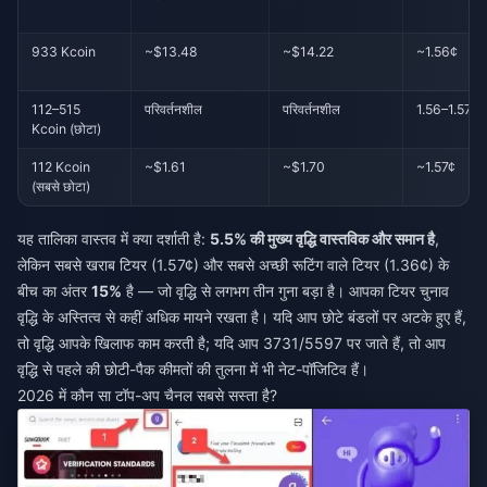
933 Kcoin
~$13.48
~$14.22
~1.56¢
112–515
परिवर्तनशील
परिवर्तनशील
1.56–1.57¢
Kcoin (छोटा)
112 Kcoin
~$1.61
~$1.70
~1.57¢
(सबसे छोटा)
यह तालिका वास्तव में क्या दर्शाती है:
5.5% की मुख्य वृद्धि वास्तविक और समान है
,
लेकिन सबसे खराब टियर (1.57¢) और सबसे अच्छी रूटिंग वाले टियर (1.36¢) के
बीच का अंतर
15%
है — जो वृद्धि से लगभग तीन गुना बड़ा है। आपका टियर चुनाव
वृद्धि के अस्तित्व से कहीं अधिक मायने रखता है। यदि आप छोटे बंडलों पर अटके हुए हैं,
तो वृद्धि आपके खिलाफ काम करती है; यदि आप 3731/5597 पर जाते हैं, तो आप
वृद्धि से पहले की छोटी-पैक कीमतों की तुलना में भी नेट-पॉजिटिव हैं।
2026 में कौन सा टॉप-अप चैनल सबसे सस्ता है?