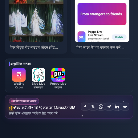
वेयर विंड्स मीट माउंटेन ऑटम इवेंट
पोप्पो लाइव ऐप का उपयोग कैसे करें:
रिवार्ड्स जुलाई 2026: पूरी सूची, मुद्रा औ
शुरुआती लोगों के लिए पूरी गाइड | जुलाई
र प्राथमिकता
2026
अनुशंसित उत्पाद
WeSing
Bigo Live
Poppo Live
Kcoin
डायमंड्स
कॉइन्स
सीमित समय का ऑफर
शेयर करें और 10% तक का डिस्काउंट जीतें
लकी व्हील अनलॉक करने के लिए शेयर करें।