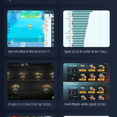
स्ते स्टारमेकर कोइंस (12-23% की छूट)
बाद: 2026 के सबसे सस्ते डील्स
मुफ्त एगी कॉइंस के लिए NCRCKYT8E
जुलाई 2026 के अपडेट के बाद Taka L
F कोड कैसे रिडीम करें (अगस्त 2026)
ive 1.2.11 बैटरी तेजी से खत्म कर रहा
है? कारण और समाधान
PUBG G-COIN CDK जून 2026:
नारुतो शिपूडेन कोलैब (जुलाई 2026) के
क्या $91.43 का डबल प्रोमो वाकई इस
लिए सस्ते में PUBG Mobile UC ख
के लायक है?
रीदें: लागत, सर्वश्रेष्ठ पैक और सुरक्षित
टॉप-अप