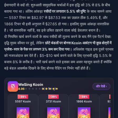
ईमानदारी से कहें तो: शुरुआती सामुदायिक चर्चाओं में इस वृद्धि को 3% से 8% के बीच
बताया गया था। अंतिम आंकड़ा
रसीदों पर लगातार 5.5% की पुष्टि
के साथ सामने आया
— 5597 टियर का $82.97 से $87.53 तक का उछाल ठीक 5.49% है, और
1866 टियर भी इसी अनुपात में $27.65 हो गया। इसलिए मुख्य आंकड़ा वास्तविक
है। जो वास्तविक
नहीं
है, वह इसे उचित ठहराने वाला कोई डेवलपर बयान है।
दो नियमित खर्च करने वालों के साथ रसीदों की तुलना करने के बाद मैंने एक पैटर्न देखा:
वृद्धि मुख्य कीमत पर हुई, लेकिन
छोटे बंडलों पर बोनस Kcoin आवंटन भी कुछ क्षेत्रों में
प्रवेश-स्तर के पैक पर लगभग 3% कम कर दिया गया।
अधिकांश गाइड इस दूसरे प्रभाव
को नजरअंदाज कर देते हैं। $5–$10 खर्च करने वाले के लिए प्रभावी वृद्धि 5.5% के
बजाय 8% के करीब है। भारी खर्च करने वाले इसका कम असर महसूस करते हैं क्योंकि
बड़े बंडल आकर्षक दिखने के लिए बोनस पैडिंग पर निर्भर नहीं होते हैं।
WeSing Kcoin
और देखें ›
4.96
609 बिक चुके
-39%
-39%
-39%
-39
5597 Kcoin
3731 Kcoin
1866 Kcoin
933 Kc