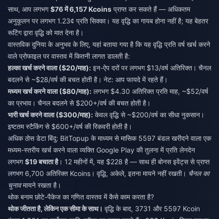
साथ, आप लगभग
$76 में 6,157 Kcoins
प्राप्त कर सकते हैं — अधिकतम
अनुकूलन पर लगभग 1.23¢ प्रति सिक्का। यह वृद्धि का गायब होना नहीं है; यह बेहतर
रूटिंग द्वारा वृद्धि को मात देना है।
वास्तविक दुनिया के अनुभव के लिए, यहां बताया गया है कि यह वृद्धि प्रति वर्ष खर्च करने
वाले प्रोफाइल पर वास्तव में कितनी लागत डालती है:
हल्का खर्च करने वाला ($20/माह):
इन-ऐप दरों पर लगभग $13/वर्ष अतिरिक्त। चैनल
बदलने से ~$28/वर्ष की बचत होती है। नेट: आप फायदे में रहते हैं।
मध्यम खर्च करने वाला ($80/माह):
लगभग $4.30 अतिरिक्त प्रति माह, ~$52/वर्ष
का प्रभाव। चैनल बदलने से $200+/वर्ष की बचत होती है।
भारी खर्च करने वाला ($300/माह):
केवल वृद्धि से ~$200/वर्ष का सीधा नुकसान।
इष्टतम स्टैकिंग से $600+/वर्ष की रिकवरी होती है।
अधिक ठोस डेटा बिंदु: BitTopup के माध्यम से मासिक 5597 बंडल खरीदने वाला एक
मध्यम-स्तरीय खर्च करने वाला व्यक्ति Google Play की तुलना में प्रति लेनदेन
लगभग
$19 बचाता है
। 12 महीनों में, यह $228 है — साथ ही बोनस इवेंट्स से प्राप्त
लगभग 6,700 अतिरिक्त Kcoins। वृद्धि, अकेले, इतना मायने नहीं रखती।
चैनल का
चुनाव
मायने रखता है।
थोक बनाम छोटे-पैकेज का गणित वास्तव में कैसे काम करता है?
थोक जीतता है, लेकिन एक सीमा के साथ।
वृद्धि के बाद, 3731 और 5597 Kcoin