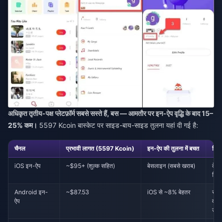
अधिकृत तृतीय-पक्ष प्लेटफ़ॉर्म सबसे सस्ते हैं, बस — आमतौर पर इन-ऐप वृद्धि के बाद 15–
25% कम।
5597 Kcoin बास्केट पर साइड-बाय-साइड तुलना यहां दी गई है:
चैनल
प्रभावी लागत (5597 Kcoin)
इन-ऐप की तुलना में बचत
किसक
iOS इन-ऐप
~$95+ (शुल्क सहित)
बेसलाइन (सबसे खराब)
केवल
लिए
Android इन-
~$87.53
iOS से ~8% बेहतर
सेटअ
ऐप
वाल
उपयो