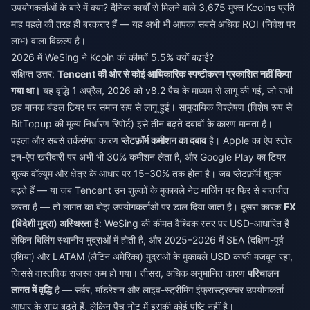
उपयोगकर्ताओं के बारे में क्या? दैनिक कार्यों से मिलने वाले 3,675 मुफ्त Kcoins प्रति
माह पहले की तरह ही बरकरार हैं — यह अभी भी आपका सबसे अधिक ROI (निवेश पर
लाभ) वाला विकल्प है।
2026 में WeSing ने Kcoin की कीमतें 5.5% क्यों बढ़ाईं?
संक्षिप्त उत्तर:
Tencent की ओर से कोई आधिकारिक स्पष्टीकरण प्रकाशित नहीं किया
गया था।
यह वृद्धि 1 अप्रैल, 2026 को v8.2 पैच के माध्यम से लागू की गई, जो सभी
छह मानक बंडल टियर पर समान रूप से लागू हुई। सामुदायिक विश्लेषण (विशेष रूप से
BitTopup की मूल्य निर्धारण रिपोर्ट) इसे तीन बढ़ते दबावों के कारण मानता है।
पहला और सबसे तर्कसंगत कारण
प्लेटफ़ॉर्म कमीशन का दबाव
है। Apple का ऐप स्टोर
इन-ऐप खरीदारी पर अभी भी 30% कमीशन लेता है, और Google Play का टियर
शुल्क वॉल्यूम और क्षेत्र के आधार पर 15–30% तक होता है। जब प्लेटफ़ॉर्म शुल्क
बढ़ते हैं — या जब Tencent उन शुल्कों के मुकाबले नेट मार्जिन पर फिर से बातचीत
करता है — तो लागत का बोझ उपयोगकर्ताओं पर डाल दिया जाता है। दूसरा कारक
FX
(विदेशी मुद्रा) अस्थिरता
है: WeSing की कीमत वैश्विक स्तर पर USD-आधारित है
लेकिन बिलिंग स्थानीय मुद्राओं में होती है, और 2025–2026 में SEA (दक्षिण-पूर्व
एशिया) और LATAM (लैटिन अमेरिका) मुद्राओं के मुकाबले USD काफी मजबूत रहा,
जिससे वास्तविक राजस्व कम हो गया। तीसरा, अधिक अनुमानित कारण
परिचालन
लागत में वृद्धि
है — सर्वर, मॉडरेशन और लाइव-स्ट्रीमिंग इंफ्रास्ट्रक्चर उपयोगकर्ता
आधार के साथ बढ़ते हैं, लेकिन पैच नोट में इसकी कोई पुष्टि नहीं है।