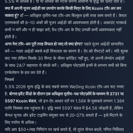
5.5% से अधिक है। दो या अधिक को स्टैक करना आसानी से वृद्धि को उलट देता है।
क्या मैं अपनी यूजर आईडी का उपयोग करके किसी मित्र के लिए Kcoin टॉप अप कर
सकता हूं?
हाँ — अधिकृत तृतीय-पक्ष टॉप-अप बिल्कुल इसी तरह काम करते हैं। केवल
प्राप्तकर्ता की 8–10 अंकों की यूजर आईडी की आवश्यकता होती है। अकाउंट पासवर्ड
कभी न मांगें और न ही साझा करें; वैध टॉप-अप के लिए उनकी कभी आवश्यकता नहीं
होती है।
अगर मेरा टॉप-अप पूरी तरह विफल हो जाए तो क्या होगा?
पहले यूजर आईडी सत्यापित
करें — गलत आईडी सबसे बड़ी विफलता का कारण है। ऐप को रीस्टार्ट करें। यदि शुल्क
कट गया लेकिन सिक्के 30 मिनट के भीतर क्रेडिट नहीं हुए, तो अपनी लेनदेन आईडी
के साथ 24/7 सहायता से संपर्क करें। अधिकृत प्लेटफ़ॉर्म इनमें से लगभग सभी को बिना
एस्केलेशन के हल कर देते हैं।
निष्कर्ष
5.5% 2026 मूल्य वृद्धि के बाद सबसे सस्ता WeSing Kcoin टॉप-अप रूट स्पष्ट
है:
बोनस इवेंट विंडो के दौरान एक अधिकृत तृतीय-पक्ष प्लेटफ़ॉर्म के माध्यम से 3731 या
5597 Kcoin बंडल
, जो इन-ऐप आधार दरों पर 1.56¢ के मुकाबले लगभग 1.36¢
प्रति सिक्का तक पहुंचता है। वृद्धि स्वयं 5597 बंडल में $4.56 जोड़ती है, लेकिन
चैनल चुनाव और इवेंट टाइमिंग संयुक्त रूप से 20–27% बचाते हैं — इसे मिटाने के
लिए पर्याप्त से अधिक।
यदि आप $50+/माह गिफ्टिंग पर खर्च करते हैं, तो तुरंत चैनल बदलें; गणित निर्विवाद