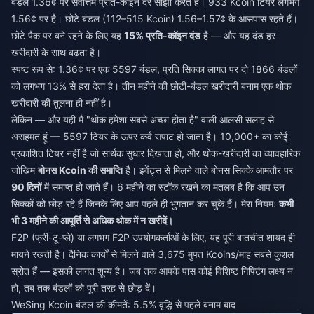
बंडल 1.36¢ पर सर्वोत्तम प्रति-कॉइन दर साझा करते हैं। 933 Kcoin टियर लगभग
1.56¢ पर है। छोटे बंडल (112–515 Kcoin) 1.56–1.57¢ के आसपास रहते हैं।
छोटे पैक पर बने रहने के लिए यह
15% प्रति-कॉइन दंड
है — और यह दंड हर
खरीदारी के साथ बढ़ता है।
स्पष्ट रूप से: 1.36¢ पर एक 5597 बंडल, प्रति सिक्का लागत पर दो 1866 बंडलों
को लगभग 13% से हरा देता है। तीन महीने की छोटी-बंडल खरीदारी बनाम एक थोक
खरीदारी की तुलना ही नहीं है।
लेकिन — और यहीं मैं "थोक हमेशा सबसे अच्छा होता है" वाली आलसी सलाह से
असहमत हूं — 5597 टियर के ऊपर कर्व सपाट हो जाता है। 10,000+ का कोई
प्रकाशित टियर नहीं है जो सार्थक सुधार दिखाता हो, और थोक-खरीदारी का व्यावहारिक
जोखिम
बोनस Kcoin की समाप्ति
है। इवेंट्स से मिलने वाले बोनस सिक्के आमतौर पर
90 दिनों
में समाप्त हो जाते हैं। 6 महीने का स्टॉक रखने का मतलब है कि आप उन
सिक्कों को छोड़ रहे हैं जिनके लिए आप पहले ही भुगतान कर चुके हैं। मेरा नियम:
कभी
भी 3 महीने की आपूर्ति से अधिक थोक में न खरीदें।
F2P (फ्री-टू-प्ले) या लगभग F2P उपयोगकर्ताओं के लिए, यह पूरी बातचीत शायद ही
मायने रखती है। दैनिक कार्यों से मिलने वाले 3,675 मुफ्त Kcoins/माह सबसे कुशल
स्रोत हैं — इसकी लागत शून्य है। जब तक आपके पास कोई विशिष्ट गिफ्टिंग लक्ष्य न
हो, तब तक बंडलों को पूरी तरह से छोड़ दें।
WeSing Kcoin बंडल की कीमतें: 5.5% वृद्धि से पहले बनाम बाद