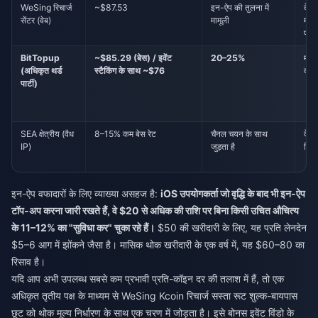
WeSing रिचार्ज
~$87.53
इन-ऐप की तुलना में
केव
सेंटर (वेब)
मामूली
माध्
प्र
BitTopup
~$85.29 (बेस) / इवेंट
20–25%
मध्य
(अधिकृत थर्ड
स्टैकिंग के साथ ~$76
करने
पार्टी)
SEA क्षेत्रीय (वैध
8–15% कम बेस रेट
चैनल चयन के साथ
केव
IP)
जुड़ता है
निवा
इन-ऐप वफादारों के लिए व्याख्या असहज है:
iOS उपयोगकर्ता जो वृद्धि के बाद भी इन-ऐप
टॉप-अप करना जारी रखते हैं, वे $20 से अधिक की राशि पर बिना किसी उचित औचित्य
के 11–12% का "सुविधा कर" चुका रहे हैं।
$50 की खरीदारी के लिए, यह प्रति लेनदेन
$5–6 आग में झोंकने जैसा है। मासिक थोक खरीदारी के एक वर्ष में, यह $60–80 का
रिसाव है।
यदि आप अभी उपलब्ध सबसे कम प्रभावी प्रति-कॉइन दर की तलाश में हैं, तो एक
अधिकृत तृतीय पक्ष के माध्यम से
WeSing Kcoin रिचार्ज सस्ता
रूट शुल्क-बायपास
छूट को थोक मूल्य निर्धारण के साथ एक चरण में जोड़ता है। इसे बोनस इवेंट विंडो के