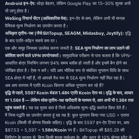
Android इन-ऐप:
थोड़ा बेहतर, लेकिन Google Play का 15–30% शुल्क अभी
भी लागू होता है।
WeSing रिचार्ज सेंटर (आधिकारिक वेब):
इन-ऐप से कम, लेकिन अभी भी मानक
वैश्विक मूल्य निर्धारण का उपयोग करता है।
अधिकृत तृतीय-पक्ष (जैसे BitTopup, SEAGM, Midasbuy, Joytify):
वृद्धि
के बाद प्रति-कॉइन सबसे कम दर।
एक और समूह जिसका उल्लेख करना जरूरी है:
SEA मूल्य निर्धारण का लाभ उठाने की
कोशिश करने वाले VPN उपयोगकर्ता।
सामुदायिक परीक्षण से पता चलता है कि VPN-
आधारित क्षेत्र स्विचिंग लगभग 94% समय ब्लॉक हो जाती है और इसमें बैन होने का
जोखिम होता है। ऐसा न करें। यदि आप भौतिक रूप से संबंधित भुगतान विधि के साथ
SEA क्षेत्र में नहीं हैं, तो आपको वैध रूप से SEA मूल्य निर्धारण नहीं मिल रहा है।
अब आप वास्तव में प्रति Kcoin कितना अधिक भुगतान कर रहे हैं?
वृद्धि से पहले, 5597 Kcoin बंडल 1.48¢ प्रति Kcoin देता था। वृद्धि के बाद, आधार
दर 1.56¢ है — लेकिन थोक तृतीय-पक्ष खरीदारी के माध्यम से, आप अभी भी 1.36¢ तक
पहुंच सकते हैं।
यह वह मुख्य बात है जिसे अधिकांश मूल्य-वृद्धि कवरेज छिपा देते हैं।
मैं जिस पद्धति का उपयोग करता हूं वह यह है: कुल भुगतान किया गया USD ÷ प्राप्त
Kcoin (किसी भी बोनस सिक्के सहित)। वृद्धि के बाद 5597 इन-ऐप टियर पर, आप
$87.53 ÷ 5,597 =
1.56¢/Kcoin
पर हैं। BitTopup की $85.29 की
लिस्टिंग के माध्यम से, बिना किसी शुल्क मार्कअप के, और ऊपर से 10% बोनस इवेंट के