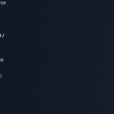
y एक
 /
 यह
O