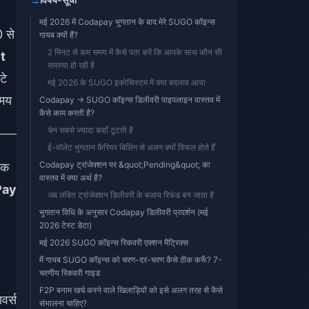
मई 2026 में Codapay भुगतान के बाद मेरे SUGO कॉइन्स
 से
गायब क्यों हैं?
2 मिनट से कम समय में कैसे पता करें कि आपके साथ कौन सी
t
समस्या हो रही है
टे
मई 2026 के SUGO इकोसिस्टम में क्या बदलाव आया
समय
Codapay → SUGO कॉइन्स डिलीवरी पाइपलाइन वास्तव में
कैसे काम करती है?
चेन सबसे ज्यादा कहाँ टूटती है
ई-वॉलेट भुगतान कैरियर बिलिंग से अलग क्यों विफल होते हैं
Codapay ट्रांजेक्शन पर &quot;Pending&quot; का
एक
वास्तव में क्या अर्थ है?
Pay
जब लंबित ट्रांजेक्शन डिलीवरी के बजाय रिफंड बन जाता है
भुगतान विधि के अनुसार Codapay डिलीवरी प्रदर्शन (मई
2026 टेस्ट डेटा)
मई 2026 SUGO कॉइन्स रिकवरी एक्शन मैट्रिक्स
मैं गायब SUGO कॉइन्स को चरण-दर-चरण कैसे ठीक करूँ? 7-
चरणीय रिकवरी गाइड
F2P बनाम खर्च करने वाले खिलाड़ियों को इसे अलग तरह से कैसे
वर्स
संभालना चाहिए?