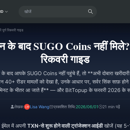
RD
ूर्ण रिकवरी गाइड
 के बाद SUGO Coins नहीं मिले? म
रिकवरी गाइड
 बाद आपके SUGO Coins नहीं पहुंचे हैं, तो **अभी दोबारा खरीदारी न
े जिन 40+ रीडर मामलों को देखा है, उनके आधार पर, सर्वर सिंक साफ़ 
 मिनट के भीतर आ जाते हैं** — और BitTopup के फरवरी 2026 के समस
अल हस्तक्षेप की आवश्यकता नहीं होती है, तो **85% CodaPay लेनदेन 1-
हैं**।
लेखक:
Lisa Wang
प्रकाशित तिथि:
2026/06/01
21 min पढ़ें
 ईमेल में अपनी
TXN-से शुरू होने वाली ट्रांजेक्शन आईडी
खोजें (यह 5