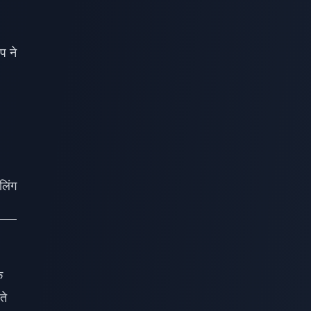
प ने
लिंग
ि
ते