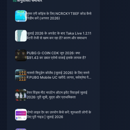
अनुशंसित समाचार
मुफ्त एगी कॉइंस के लिए NCRCKYT8EF कोड कैसे
रिडीम करें (अगस्त 2026)
जुलाई 2026 के अपडेट के बाद Taka Live 1.2.11
बैटरी तेजी से खत्म कर रहा है? कारण और समाधान
PUBG G-COIN CDK जून 2026: क्या
$91.43 का डबल प्रोमो वाकई इसके लायक है?
नारुतो शिपूडेन कोलैब (जुलाई 2026) के लिए सस्ते
में PUBG Mobile UC खरीदें: लागत, सर्वश्रेष्ठ पैक
और सुरक्षित टॉप-अप
वेयर विंड्स मीट माउंटेन ऑटम इवेंट रिवार्ड्स जुलाई
2026: पूरी सूची, मुद्रा और प्राथमिकता
पोप्पो लाइव ऐप का उपयोग कैसे करें: शुरुआती लोगों के
लिए पूरी गाइड | जुलाई 2026