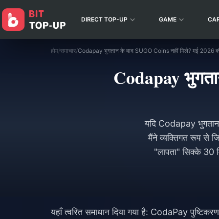
DIRECT TOP-UP
GAME
CA
होम
/
समाचार
/
Codapay भुगतान के बाद SUGO Coins नहीं मिले? मई 2026 की प
Codapay भुगतान
यदि Codapay भुगतान के
मैंने व्यक्तिगत रूप स
"लापता" सिक्के 30
अनुसार, जब किसी मैन्यु
यहाँ त्वरित समाधान दिया गया है: CodaPay पुष्टिकरण