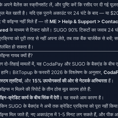
अपने बैलेंस का स्क्रीनशॉट लें, और पुष्टि करें कि रसीद पर दी गई यूजर
मेल खाती है। यदि एक पुराने अकाउंट पर 24 घंटे के बाद — या $20
भी कॉइन्स नहीं मिले हैं — तो
ME > Help & Support > Contac
ived
के माध्यम से टिकट खोलें। SUGO 90% टिकटों का जवाब 24 घं
िया को पूरी तरह से नहीं अपना लेते, तब तक बैंक चार्जबैक से बचें; 
निलंबित हो सकता है।
्स गायब क्यों हैं?
ए गए लगभग दो-तिहाई मामलों में, यह CodaPay और SUGO के बैकएंड के बीच 
की हानि। BitTopup के फरवरी 2026 के विश्लेषण के अनुसार,
Coda
टम त्रुटियां
, और
15% उपयोगकर्ता की ओर से नेटवर्क अस्थिरता
हैं।
कॉइन्स न मिलने की रिपोर्ट के तीन ठोस मूल कारण होते हैं:
क्रेडिट कार्य के बीच सिंक में देरी।
यह सबसे आम कारण है।
िन SUGO के बैकएंड ने अभी तक क्रेडिट प्रक्रिया को पूरा नहीं किया
कॉइन्स मिल जाते हैं; नए अकाउंट्स में 1-5 मिनट लग सकते हैं, और पीक आ