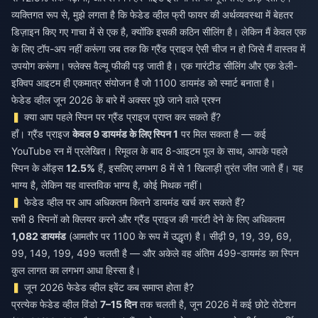
व्यक्तिगत रूप से, मुझे लगता है कि फेडेड व्हील फ्री फायर की अर्थव्यवस्था में बेहतर
डिज़ाइन किए गए गाचा में से एक है, क्योंकि इसकी कठिन सीलिंग है। लेकिन मैं केवल एक
के लिए टॉप-अप नहीं करूंगा जब तक कि ग्रैंड प्राइज ऐसी चीज न हो जिसे मैं वास्तव में
उपयोग करूंगा। फ्लेक्स वैल्यू फीकी पड़ जाती है। एक गारंटीड सीलिंग और एक डेली-
इक्विप आइटम ही एकमात्र संयोजन है जो 1100 डायमंड को स्मार्ट बनाता है।
फेडेड व्हील जून 2026 के बारे में अक्सर पूछे जाने वाले प्रश्न
क्या आप पहले स्पिन पर ग्रैंड प्राइज प्राप्त कर सकते हैं?
हाँ। ग्रैंड प्राइज
केवल 9 डायमंड के लिए स्पिन 1
पर मिल सकता है — कई
YouTube रन में प्रलेखित। रिमूवल के बाद 8-आइटम पूल के साथ, आपके पहले
स्पिन के ऑड्स
12.5%
हैं, इसलिए लगभग 8 में से 1 खिलाड़ी तुरंत जीत जाते हैं। यह
भाग्य है, लेकिन यह वास्तविक भाग्य है, कोई मिथक नहीं।
फेडेड व्हील पर आप अधिकतम कितने डायमंड खर्च कर सकते हैं?
सभी 8 स्पिनों को क्लियर करने और ग्रैंड प्राइज की गारंटी देने के लिए अधिकतम
1,082 डायमंड
(आमतौर पर 1100 के रूप में उद्धृत) है। सीढ़ी 9, 19, 39, 69,
99, 149, 199, 499 चलती है — और अकेले वह अंतिम 499-डायमंड का स्पिन
कुल लागत का लगभग आधा हिस्सा है।
जून 2026 फेडेड व्हील इवेंट कब समाप्त होता है?
प्रत्येक फेडेड व्हील विंडो
7–15 दिन
तक चलती है, जून 2026 में कई छोटे रोटेशन