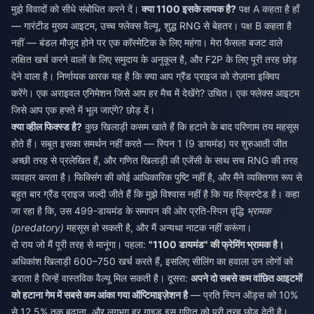
मुझे विवादों को सीधे संबोधित करने दें।
क्या 1100 इसके लायक है?
पक्ष A कहता है हाँ
— गारंटीड मुख्य आइटम, उच्च फ्लेक्स वैल्यू, शुद्ध RNG से बेहतर। पक्ष B कहता है
नहीं — बंडल मौजूद होने पर एक कॉस्मेटिक के लिए महंगा। मेरा फैसला बजट वाले
लक्षित खर्च करने वालों के लिए समुदाय के अनुकूल है, और F2P के लिए पूरी तरह छोड़
देने वाला है। निर्णायक कारक यह है कि क्या आप ग्रैंड प्राइज को रोज़ाना इक्विप
करेंगे। एक अराइवल एनिमेशन जिसे आप हर मैच में देखेंगे? उचित। एक फ्लेक्स आइटम
जिसे आप एक हफ्ते में भूल जाएंगे? छोड़ दें।
क्या व्हील फिक्स्ड है?
कुछ खिलाड़ी कसम खाते हैं कि हटाने के बाद परिणाम तय महसूस
होते हैं। सबूत इसका समर्थन नहीं करते — स्पिन 1 (9 डायमंड) पर शुरुआती जीत
अच्छी तरह से प्रलेखित हैं, और गणित खिलाड़ी की एजेंसी के साथ सच RNG की तरह
व्यवहार करता है। फिक्सिंग की कोई आधिकारिक पुष्टि नहीं है, और मैंने व्यक्तिगत रूप से
बहुत बार ग्रैंड प्राइज जल्दी जीते हैं कि मुझे विश्वास नहीं है कि यह स्क्रिप्टेड है। कहा
जा रहा है कि, उस 499-डायमंड के समापन की ओर प्रति-स्पिन वृद्धि
भ्रामक
(predatory)
महसूस हो सकती है, और मैं अन्यथा नाटक नहीं करूंगा।
दो राय जो मैं पूरी तरह से मानूंगा। पहला:
"1100 डायमंड" की फ्रेमिंग भ्रामक है।
अधिकांश खिलाड़ी 600–750 खर्च करते हैं, इसलिए सीलिंग का हवाला उन लोगों को
डराता है जिन्हें वास्तविक वैल्यू मिल सकती है। दूसरा:
अपने दो सबसे कम वांछित आइटमों
को हटाना गेम में सबसे कम आंका गया ऑप्टिमाइज़ेशन है
— प्रति स्पिन ऑड्स को 10%
से 12.5% तक बढ़ाना, और लगभग हर गाइड इस गणित को पूरी तरह छोड़ देती है।