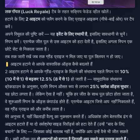
लक रॉयल (Luck Royale)
टैब के तहत सक्रिय फेडेड व्हील खोलें।
हटाने के लिए
2 आइटम
को फ्लैग करने के लिए प्राइज आइकन (नीचे-बाईं ओर) पर टैप
करें।
अपने रिमूवल की पुष्टि करें — यह
इवेंट के लिए स्थायी है
, इसलिए सावधानी से चुनें।
स्पिन करें। प्रत्येक जीत पूल से उस आइटम को हटा देती है, इसलिए अगला स्पिन एक
छोटे सेट से निकाला जाता है।
तब तक जारी रखें जब तक ग्रैंड प्राइज न मिल जाए या पूल क्लियर न हो जाए।
आइटम हटाने से आपके वास्तविक ऑड्स कैसे बदलते हैं
2 आइटम हटाने से आपके ग्रैंड-प्राइज के मिलने की संभावना पहले स्पिन पर
10%
(10 में से 1) से बढ़कर 12.5% (8 में से 1)
हो जाती है — सामुदायिक संभावना
ब्रेकडाउन के अनुसार, प्रति स्पिन औसत रूप से लगभग
25% सापेक्ष ऑड्स सुधार
।
यह छोटा लगता है। लेकिन ऐसा है नहीं। चूंकि हर जीत के साथ पूल छोटा होता जाता है,
वे शुरुआती स्पिन के ऑड्स कंपाउंड होते हैं: प्रत्येक आइटम जिसे आप
नहीं
निकालते हैं,
वह ग्रैंड प्राइज को और करीब लाता है।
मेरे अनुभव में, यहीं खिलाड़ी वैल्यू का नुकसान करते हैं। अधिकांश लोग बेतरतीब ढंग से
आइटम हटाते हैं या दो
सर्वश्रेष्ठ
साइड रिवॉर्ड्स को हटा देते हैं (उन्हें "बाद के लिए
बचाने" के लिए — जिसका कोई मतलब नहीं है, क्योंकि आप उन्हें वैसे भी जीत सकते
हैं)। सही तरीका उन
दो आइटमों को हटाना है जिनकी आप सबसे कम परवाह करते हैं
।