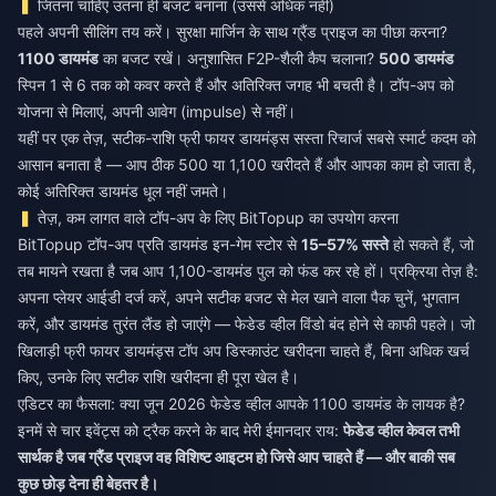
जितना चाहिए उतना ही बजट बनाना (उससे अधिक नहीं)
पहले अपनी सीलिंग तय करें। सुरक्षा मार्जिन के साथ ग्रैंड प्राइज का पीछा करना?
1100 डायमंड
का बजट रखें। अनुशासित F2P-शैली कैप चलाना?
500 डायमंड
स्पिन 1 से 6 तक को कवर करते हैं और अतिरिक्त जगह भी बचती है। टॉप-अप को
योजना से मिलाएं, अपनी आवेग (impulse) से नहीं।
यहीं पर एक तेज़, सटीक-राशि
फ्री फायर डायमंड्स सस्ता रिचार्ज
सबसे स्मार्ट कदम को
आसान बनाता है — आप ठीक 500 या 1,100 खरीदते हैं और आपका काम हो जाता है,
कोई अतिरिक्त डायमंड धूल नहीं जमते।
तेज़, कम लागत वाले टॉप-अप के लिए BitTopup का उपयोग करना
BitTopup टॉप-अप प्रति डायमंड इन-गेम स्टोर से
15–57% सस्ते
हो सकते हैं, जो
तब मायने रखता है जब आप 1,100-डायमंड पुल को फंड कर रहे हों। प्रक्रिया तेज़ है:
अपना प्लेयर आईडी दर्ज करें, अपने सटीक बजट से मेल खाने वाला पैक चुनें, भुगतान
करें, और डायमंड तुरंत लैंड हो जाएंगे — फेडेड व्हील विंडो बंद होने से काफी पहले। जो
खिलाड़ी
फ्री फायर डायमंड्स टॉप अप डिस्काउंट खरीदना
चाहते हैं, बिना अधिक खर्च
किए, उनके लिए सटीक राशि खरीदना ही पूरा खेल है।
एडिटर का फैसला: क्या जून 2026 फेडेड व्हील आपके 1100 डायमंड के लायक है?
इनमें से चार इवेंट्स को ट्रैक करने के बाद मेरी ईमानदार राय:
फेडेड व्हील केवल तभी
सार्थक है जब ग्रैंड प्राइज वह विशिष्ट आइटम हो जिसे आप चाहते हैं — और बाकी सब
कुछ छोड़ देना ही बेहतर है।