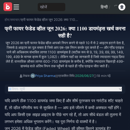
खोजें
हिन्दी
/
होम
/
समाचार
/
फ्री फायर फेडेड व्हील जून 2026: क्या 1100 डायमंड्स खर्च करना सही है?
फ्री फायर फेडेड व्हील जून 2026: क्या 1100 डायमंड्स खर्च करना
सही है?
जून 2026 का फ्री फायर फेडेड व्हील आपको स्पिन करने से पहले 10 में से 2 आइटम हटाने देता है,
जिससे 8 आइटम का पूल बचता है जिसे आप एक-एक स्पिन करके पूरा करते हैं — और ग्रैंड प्राइज
पाने की अधिकतम संभावित लागत 1100 डायमंड्स है (सटीक रूप से 9, 19, 39, 69, 99, 149,
199, 499 के मानक क्रम में कुल 1,082)। लेकिन यहाँ वह जानकारी है जिसे ज्यादातर गाइड छिपा
लेते हैं: वास्तविक औसत लागत 600-750 डायमंड्स के करीब है, क्योंकि ज्यादातर खिलाड़ी 499-
डायमंड वाले अंतिम स्पिन तक पहुँचने से पहले ही ग्रैंड प्राइज जीत जाते हैं।
लेखक:
Priya Sharma
प्रकाशित तिथि:
2026/06/27
18 min पढ़ें
विषय-सूची
यदि आपने ठीक 1100 डायमंड जमा किए हैं और शीर्ष पुरस्कार पर गारंटीड शॉट चाहते
हैं, तो व्हील गणितीय रूप से सुरक्षित है — आप इसे जीतने में कभी असफल नहीं होंगे।
यदि आप किसी एक
साइड
आइटम के पीछे भाग रहे हैं, तो आप सीधे बंडल की तुलना में
लगभग हमेशा अधिक भुगतान करेंगे। यह पूरा निर्णय दो वाक्यों में है।
जून 2026 में फेडेड व्हील (Faded Wheel) की कीमत कितने डायमंड है?