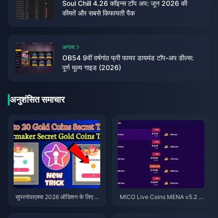
Soul Chill 4.26 कॉइन्स टॉप अप: जून 2026 की
कीमतें और सबसे किफायती पैक
अगला
OB54 9वीं वर्षगांठ फ्री फायर डायमंड टॉप-अप डील्स:
पूर्ण मूल्य गाइड (2026)
अनुशंसित समाचार
सुपरनोवाएक्स 2026 ऑडिशन के लिए स
MICO Live Coins MENA v5.2 के
स्ते स्टारमेकर कोइंस (12-23% की छूट)
बाद: 2026 के सबसे सस्ते डील्स