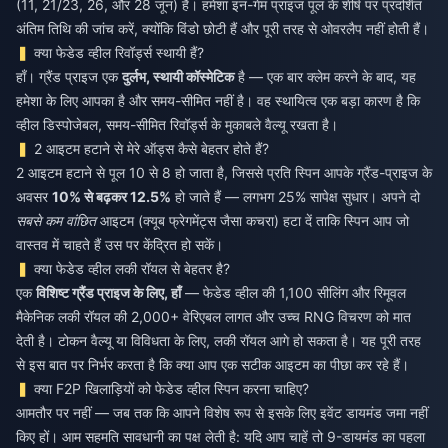
(11, 21/23, 26, और 28 जून) हैं। हमेशा इन-गेम प्राइज पूल के शीर्ष पर प्रदर्शित
अंतिम तिथि की जांच करें, क्योंकि विंडो छोटी हैं और पूरी तरह से ओवरलैप नहीं होती हैं।
क्या फेडेड व्हील रिवॉर्ड्स स्थायी हैं?
हाँ। ग्रैंड प्राइज एक
दुर्लभ, स्थायी कॉस्मेटिक
है — एक बार क्लेम करने के बाद, यह
हमेशा के लिए आपका है और समय-सीमित नहीं है। वह स्थायित्व एक बड़ा कारण है कि
व्हील डिस्पोजेबल, समय-सीमित रिवॉर्ड्स के मुकाबले वैल्यू रखता है।
2 आइटम हटाने से मेरे ऑड्स कैसे बेहतर होते हैं?
2 आइटम हटाने से पूल 10 से 8 हो जाता है, जिससे प्रति स्पिन आपके ग्रैंड-प्राइज के
अवसर
10% से बढ़कर 12.5%
हो जाते हैं — लगभग 25% सापेक्ष सुधार। अपने दो
सबसे कम वांछित
आइटम (क्यूब फ्रेगमेंट्स जैसा कचरा) हटा दें ताकि स्पिन आप जो
वास्तव में चाहते हैं उस पर केंद्रित हो सकें।
क्या फेडेड व्हील लकी रॉयल से बेहतर है?
एक
विशिष्ट ग्रैंड प्राइज के लिए, हाँ
— फेडेड व्हील की 1,100 सीलिंग और रिमूवल
मैकेनिक लकी रॉयल की 2,000+ वेरिएबल लागत और उच्च RNG विचरण को मात
देती है। टोकन वैल्यू या विविधता के लिए, लकी रॉयल आगे हो सकता है। यह पूरी तरह
से इस बात पर निर्भर करता है कि क्या आप एक सटीक आइटम का पीछा कर रहे हैं।
क्या F2P खिलाड़ियों को फेडेड व्हील स्पिन करना चाहिए?
आमतौर पर नहीं — जब तक कि आपने विशेष रूप से इसके लिए इवेंट डायमंड जमा नहीं
किए हों। आम सहमति सावधानी का पक्ष लेती है: यदि आप चाहें तो 9-डायमंड का पहला