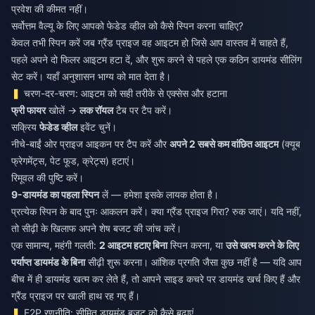
प्रवेश की कीमत नहीं।
सर्वोत्तम वैल्यू के लिए आपको फेडेड व्हील को कैसे स्पिन करना चाहिए?
केवल तभी स्पिन करें जब ग्रैंड प्राइज वह आइटम हो जिसे आप वास्तव में चाहते हैं,
पहले अपने दो फिलर आइटम हटा दें, और शुरू करने से पहले एक कठिन डायमंड सीलिंग
सेट करें। यहाँ अनुशासन भाग्य को मात देता है।
चरण-दर-चरण: आइटम को सही तरीके से एक्सेस और हटाना
फ्री फायर
खोलें →
लक रॉयल
टैब पर टैप करें।
सक्रिय
फेडेड व्हील
इवेंट चुनें।
नीचे-बाईं ओर प्राइज आइकन पर टैप करें और
अपने 2 सबसे कम वांछित आइटम
(क्यूब
फ्रेगमेंट्स, पेट फूड, क्रेट्स) हटाएं।
रिमूवल की पुष्टि करें।
9-डायमंड का पहला स्पिन
लें — हमेशा इसके लायक होता है।
प्रत्येक स्पिन के बाद पुनः आकलन करें। क्या ग्रैंड प्राइज गिरा? रुक जाएं। यदि नहीं,
तो सीढ़ी के खिलाफ अपने शेष बजट की जांच करें।
एक सामान्य, महंगी गलती:
2 आइटम हटाए बिना
स्पिन करना, या
उसे खत्म करने के लिए
पर्याप्त डायमंड के बिना
सीढ़ी शुरू करना। आंशिक प्रगति जैसा कुछ नहीं है — यदि आप
बीच में ही डायमंड खत्म कर लेते हैं, तो आपने साइड कचरे पर डायमंड खर्च किए हैं और
ग्रैंड प्राइज पर खाली हाथ रह गए हैं।
F2P रणनीति: सीमित डायमंड बजट को कैसे बढ़ाएं