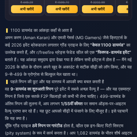
₹ 449.29
₹ 1599.70
₹ 3202.99
₹ 6402
अभी खरीदें
अभी खरीदें
अभी खरीदें
अभी खरी
1100 डायमंड का आंकड़ा कहाँ से आता है
अमन करण (Aman Karan) और एमजी गेमर्स (MG Gamers) जैसे क्रिएटर्स के
कई 2026 इवेंट ब्रेकडाउन लगातार ग्रैंड प्राइज के लिए
"केवल 1100 डायमंड"
का
उल्लेख करते हैं, और r/freefire थ्रेड्स फेडेड व्हील को एक
"फिक्स्ड-डायमंड इवेंट"
बताते हैं। यह आंकड़ा समुदाय द्वारा देखा गया है लेकिन सभी इवेंट्स में ठोस है — मैंने मई
2026 के व्हील के दौरान अपने खुद के अकाउंट से सटीक सीढ़ी को लॉग किया, और यह
9-से-499 के प्रोग्रेस से बिल्कुल मेल खाता था।
पहले स्पिन की छूट और यह वास्तव में आपकी क्या बचत करती है
वह
9-डायमंड का शुरुआती स्पिन
पूरे इवेंट में सबसे अच्छा वैल्यू है — और यह एकमात्र
स्पिन है जिसे एक सतर्क F2P खिलाड़ी को कभी भी लेना चाहिए। 499-डायमंड के
अंतिम स्पिन की तुलना में, आप लगभग
1/55वीं कीमत
पर समान ऑड्स-पर-आइटम
वैल्यू प्राप्त कर रहे हैं। यह छूट आपको सीढ़ी में फंसाने के लिए मौजूद है। इसे पहचानें
कि यह क्या है।
चूँकि ग्रैंड प्राइज
8वें स्पिन पर गारंटीड
होता है, व्हील एक इन-बिल्ट पिटी सिस्टम
(pity system) के रूप में कार्य करता है। आप 1,082 डायमंड के भीतर शीर्ष आइटम