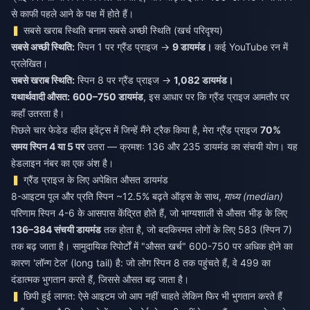
से काफी पहले आने के पक्ष में होते हैं।
सबसे खराब स्थिति बनाम सबसे अच्छी स्थिति (खर्च परिदृश्य)
सबसे अच्छी स्थिति:
स्पिन 1 पर ग्रैंड प्राइज →
9 डायमंड।
कई YouTube रन में
प्रलेखित।
सबसे खराब स्थिति:
स्पिन 8 पर ग्रैंड प्राइज →
1,082 डायमंड।
यथार्थवादी औसत:
600–750 डायमंड
, इस आधार पर कि ग्रैंड प्राइज आमतौर पर
कहाँ उतरता है।
पिछले चार फेडेड व्हील इवेंट्स में जिन्हें मैंने ट्रैक किया है, मेरा ग्रैंड प्राइज
70%
समय स्पिन 4 या 5 पर
उतरा — क्रमशः 136 और 235 डायमंड का संचयी योग। यह
हेडलाइन नंबर का एक अंश है।
ग्रैंड प्राइज के लिए अपेक्षित औसत डायमंड
8-आइटम पूल और प्रति स्पिन ~12.5% बढ़ते ऑड्स के साथ,
माध्य (median)
परिणाम स्पिन 4-6 के आसपास केंद्रित होते हैं, जो भाग्यशाली से औसत भीड़ के लिए
136–384 संचयी डायमंड
तक होता है, जो बदकिस्मत लोगों के लिए 583 (स्पिन 7)
तक बढ़ जाता है। सामुदायिक रिपोर्टों में "औसत खर्च" 600-750 पर अधिक होने का
कारण 'लॉन्ग टेल' (long tail) है: जो लोग स्पिन 8 तक पहुंचते हैं, वे 499 का
दंडात्मक भुगतान करते हैं, जिससे औसत बढ़ जाता है।
छिपी हुई लागत: ऐसे आइटम जो आप नहीं चाहते लेकिन फिर भी भुगतान करते हैं