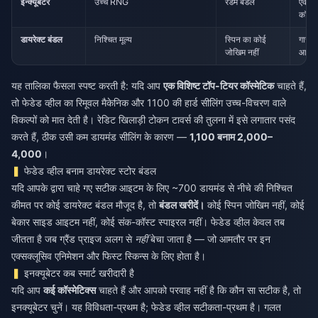
इन्क्यूबेटर
उच्च RNG
रैंडम बंडल
एक स
कॉस्मे
डायरेक्ट बंडल
निश्चित मूल्य
स्पिन का कोई
गारंट
जोखिम नहीं
आइट
यह तालिका फैसला स्पष्ट करती है: यदि आप
एक विशिष्ट टॉप-टियर कॉस्मेटिक
चाहते हैं,
तो फेडेड व्हील का रिमूवल मैकेनिक और 1100 की हार्ड सीलिंग उच्च-विचरण वाले
विकल्पों को मात देती है। रेडिट खिलाड़ी टोकन टावर्स की तुलना में इसे लगातार पसंद
करते हैं, ठीक उसी कम डायमंड सीलिंग के कारण —
1,100 बनाम 2,000–
4,000
।
फेडेड व्हील बनाम डायरेक्ट स्टोर बंडल
यदि आपके द्वारा चाहे गए सटीक आइटम के लिए ~700 डायमंड से नीचे की निश्चित
कीमत पर कोई डायरेक्ट बंडल मौजूद है, तो
बंडल खरीदें।
कोई स्पिन जोखिम नहीं, कोई
बेकार साइड आइटम नहीं, कोई संक-कॉस्ट स्पाइरल नहीं। फेडेड व्हील केवल तब
जीतता है जब ग्रैंड प्राइज अलग से
नहीं
बेचा जाता है — जो आमतौर पर इन
एक्सक्लूसिव एनिमेशन और फिस्ट स्किन्स के लिए होता है।
इनक्यूबेटर कब स्मार्ट खरीदारी है
यदि आप
कई कॉस्मेटिक्स
चाहते हैं और आपको परवाह नहीं है कि कौन सा सटीक है, तो
इनक्यूबेटर चुनें। यह विविधता-प्रथम है; फेडेड व्हील सटीकता-प्रथम है। गलत