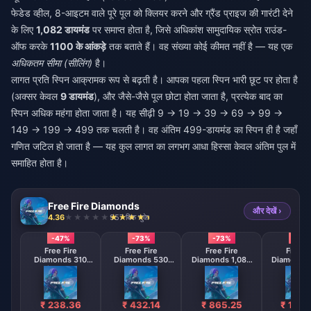
फेडेड व्हील, 8-आइटम वाले पूरे पूल को क्लियर करने और ग्रैंड प्राइज की गारंटी देने
के लिए
1,082 डायमंड
पर समाप्त होता है, जिसे अधिकांश सामुदायिक स्रोत राउंड-
ऑफ करके
1100 के आंकड़े
तक बताते हैं। वह संख्या कोई कीमत नहीं है — यह एक
अधिकतम सीमा (सीलिंग)
है।
लागत प्रति स्पिन आक्रामक रूप से बढ़ती है। आपका पहला स्पिन भारी छूट पर होता है
(अक्सर केवल
9 डायमंड
), और जैसे-जैसे पूल छोटा होता जाता है, प्रत्येक बाद का
स्पिन अधिक महंगा होता जाता है। यह सीढ़ी 9 → 19 → 39 → 69 → 99 →
149 → 199 → 499 तक चलती है। वह अंतिम 499-डायमंड का स्पिन ही है जहाँ
गणित जटिल हो जाता है — यह कुल लागत का लगभग आधा हिस्सा केवल अंतिम पुल में
समाहित होता है।
Free Fire Diamonds
और देखें ›
4.36
957 बिक चुके
-47%
-73%
-73%
-73
Free Fire
Free Fire
Free Fire
Free F
Diamonds 310
Diamonds 530
Diamonds 1,080
Diamonds 
Diamonds
Diamonds
Diamonds
Diamo
【Middle East
【Middle East
【Middle 
region optional】
region optional】
region opt
₹ 238.36
₹ 432.14
₹ 865.25
₹ 1728