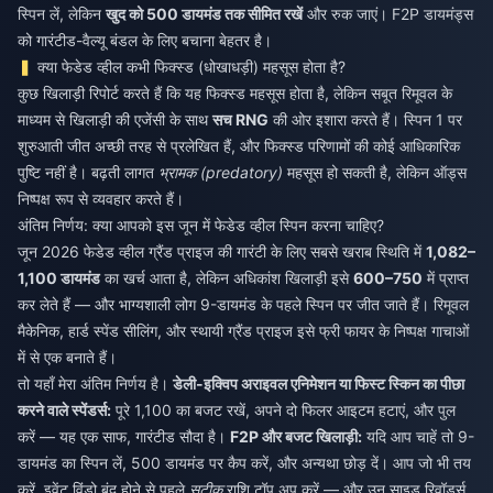
स्पिन लें, लेकिन
खुद को 500 डायमंड तक सीमित रखें
और रुक जाएं। F2P डायमंड्स
को गारंटीड-वैल्यू बंडल के लिए बचाना बेहतर है।
क्या फेडेड व्हील कभी फिक्स्ड (धोखाधड़ी) महसूस होता है?
कुछ खिलाड़ी रिपोर्ट करते हैं कि यह फिक्स्ड महसूस होता है, लेकिन सबूत रिमूवल के
माध्यम से खिलाड़ी की एजेंसी के साथ
सच RNG
की ओर इशारा करते हैं। स्पिन 1 पर
शुरुआती जीत अच्छी तरह से प्रलेखित हैं, और फिक्स्ड परिणामों की कोई आधिकारिक
पुष्टि नहीं है। बढ़ती लागत
भ्रामक (predatory)
महसूस हो सकती है, लेकिन ऑड्स
निष्पक्ष रूप से व्यवहार करते हैं।
अंतिम निर्णय: क्या आपको इस जून में फेडेड व्हील स्पिन करना चाहिए?
जून 2026 फेडेड व्हील ग्रैंड प्राइज की गारंटी के लिए सबसे खराब स्थिति में
1,082–
1,100 डायमंड
का खर्च आता है, लेकिन अधिकांश खिलाड़ी इसे
600–750
में प्राप्त
कर लेते हैं — और भाग्यशाली लोग 9-डायमंड के पहले स्पिन पर जीत जाते हैं। रिमूवल
मैकेनिक, हार्ड स्पेंड सीलिंग, और स्थायी ग्रैंड प्राइज इसे फ्री फायर के निष्पक्ष गाचाओं
में से एक बनाते हैं।
तो यहाँ मेरा अंतिम निर्णय है।
डेली-इक्विप अराइवल एनिमेशन या फिस्ट स्किन का पीछा
करने वाले स्पेंडर्स:
पूरे 1,100 का बजट रखें, अपने दो फिलर आइटम हटाएं, और पुल
करें — यह एक साफ, गारंटीड सौदा है।
F2P और बजट खिलाड़ी:
यदि आप चाहें तो 9-
डायमंड का स्पिन लें, 500 डायमंड पर कैप करें, और अन्यथा छोड़ दें। आप जो भी तय
करें, इवेंट विंडो बंद होने से पहले
सटीक
राशि टॉप अप करें — और उन साइड रिवॉर्ड्स