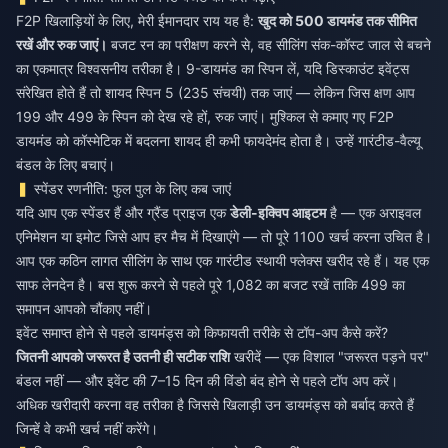
F2P खिलाड़ियों के लिए, मेरी ईमानदार राय यह है:
खुद को 500 डायमंड तक सीमित
रखें और रुक जाएं।
बजट रन का परीक्षण करने से, वह सीलिंग संक-कॉस्ट जाल से बचने
का एकमात्र विश्वसनीय तरीका है। 9-डायमंड का स्पिन लें, यदि डिस्काउंट इवेंट्स
संरेखित होते हैं तो शायद स्पिन 5 (235 संचयी) तक जाएं — लेकिन जिस क्षण आप
199 और 499 के स्पिन को देख रहे हों, रुक जाएं। मुश्किल से कमाए गए F2P
डायमंड को कॉस्मेटिक में बदलना शायद ही कभी फायदेमंद होता है। उन्हें गारंटीड-वैल्यू
बंडल के लिए बचाएं।
स्पेंडर रणनीति: फुल पुल के लिए कब जाएं
यदि आप एक स्पेंडर हैं और ग्रैंड प्राइज एक
डेली-इक्विप आइटम
है — एक अराइवल
एनिमेशन या इमोट जिसे आप हर मैच में दिखाएंगे — तो पूरे 1100 खर्च करना उचित है।
आप एक कठिन लागत सीलिंग के साथ एक गारंटीड स्थायी फ्लेक्स खरीद रहे हैं। यह एक
साफ लेनदेन है। बस शुरू करने से पहले पूरे 1,082 का बजट रखें ताकि 499 का
समापन आपको चौंकाए नहीं।
इवेंट समाप्त होने से पहले डायमंड्स को किफायती तरीके से टॉप-अप कैसे करें?
जितनी आपको जरूरत है उतनी ही सटीक राशि
खरीदें — एक विशाल "जरूरत पड़ने पर"
बंडल नहीं — और इवेंट की 7–15 दिन की विंडो बंद होने से पहले टॉप अप करें।
अधिक खरीदारी करना वह तरीका है जिससे खिलाड़ी उन डायमंड्स को बर्बाद करते हैं
जिन्हें वे कभी खर्च नहीं करेंगे।