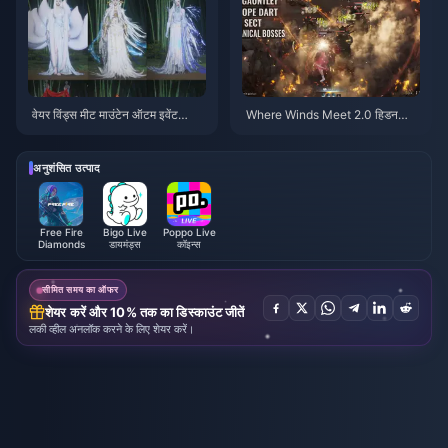
वेयर विंड्स मीट माउंटेन ऑटम इवेंट
Where Winds Meet 2.0 हिडन
रिवार्ड्स जुलाई 2026: पूरी सूची, मुद्रा औ
माउंटेन गाइड | जुलाई 2026
र प्राथमिकता
अनुशंसित उत्पाद
Free Fire
Bigo Live
Poppo Live
Diamonds
डायमंड्स
कॉइन्स
सीमित समय का ऑफर
शेयर करें और 10% तक का डिस्काउंट जीतें
लकी व्हील अनलॉक करने के लिए शेयर करें।