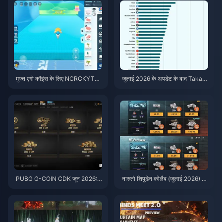
मुफ्त एगी कॉइंस के लिए NCRCKYT8E
जुलाई 2026 के अपडेट के बाद Taka L
F कोड कैसे रिडीम करें (अगस्त 2026)
ive 1.2.11 बैटरी तेजी से खत्म कर रहा
है? कारण और समाधान
PUBG G-COIN CDK जून 2026:
नारुतो शिपूडेन कोलैब (जुलाई 2026) के
क्या $91.43 का डबल प्रोमो वाकई इस
लिए सस्ते में PUBG Mobile UC ख
के लायक है?
रीदें: लागत, सर्वश्रेष्ठ पैक और सुरक्षित
टॉप-अप