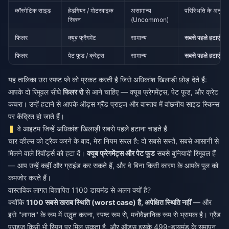
कॉस्मेटिक साइड
हेडगियर / मोटरबाइक
असामान्य
परिस्थिति के अनुसा
स्किन
(Uncommon)
फिलर
क्यूब फ्रैगमेंट
सामान्य
सबसे पहले हटाएं
फिलर
पेट फूड / क्रेट्स
सामान्य
सबसे पहले हटाएं
यह तालिका उस स्पष्ट प्ले को प्रकट करती है जिसे अधिकांश खिलाड़ी छोड़ देते हैं:
आपके दो रिमूवल सीधे
फिलर रो
से आने चाहिए — क्यूब फ्रेगमेंट्स, पेट फूड, और क्रेट
कचरा। उन्हें हटाने से आपके ऑड्स ग्रैंड प्राइज और वास्तव में वांछनीय साइड स्किन्स
पर केंद्रित हो जाते हैं।
वे आइटम जिन्हें अधिकांश खिलाड़ी सबसे पहले हटाना चाहते हैं
चार व्हील्स को ट्रैक करने के बाद, मेरा नियम सरल है: दो सबसे सस्ते, सबसे आसानी से
मिलने वाले रिवॉर्ड्स को हटा दें।
क्यूब फ्रेगमेंट्स और पेट फूड
सबसे बुनियादी रिमूवल हैं
— आप उन्हें कहीं और ग्राइंड कर सकते हैं, और वे बिना किसी कारण के आपके पूल को
कमजोर करते हैं।
वास्तविक लागत विज्ञापित 1100 डायमंड से अलग क्यों है?
क्योंकि
1100 सबसे खराब स्थिति (worst case) है, अपेक्षित स्थिति नहीं
— और
इसे "लागत" के रूप में उद्धृत करना, स्पष्ट रूप से, मनोवैज्ञानिक रूप से भ्रामक है। ग्रैंड
प्राइज किसी भी स्पिन पर मिल सकता है, और ऑड्स इसके 499-डायमंड के समापन