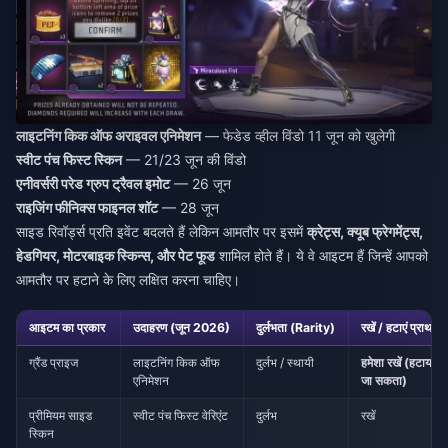
लाइटनिंग किक ऑफ अराइवल एनिमेशन
— फेडेड व्हील विंडो 11 जून को खुलेगी
स्वीट पंच फिस्ट स्किन
— 21/23 जून की विंडो
एनीवर्सरी परेड ग्रुप ट्रैवल इमोट
— 26 जून
राइजिंग फीनिक्स फाइनल शॉट
— 28 जून
साइड रिवॉर्ड्स प्रति इवेंट बदलते हैं लेकिन आमतौर पर इसमें
क्रेट्स, क्यूब फ्रेगमेंट्स,
हेडगियर, मोटरबाइक स्किन्स, और पेट फूड
शामिल होते हैं। ये वे आइटम हैं जिन्हें आपको
आमतौर पर हटाने के लिए लक्षित करना चाहिए।
आइटम का प्रकार
उदाहरण (जून 2026)
दुर्लभता (Rarity)
रखें / हटाएं प्राथमि
ग्रैंड प्राइज
लाइटनिंग किक ऑफ
दुर्लभ / स्थायी
हमेशा रखें (हटाया नह
एनिमेशन
जा सकता)
प्रीमियम साइड
स्वीट पंच फिस्ट वेरिएंट
दुर्लभ
रखें
स्किन