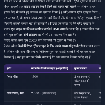
यहाँ वह जाल है जिसके बारे में आपको कोई चेतावनी नहीं देता। ग्रैंड प्राइज से पहले हर
स्पिन आपको एक
साइड आइटम देता है जिसे आप शायद नहीं चाहते
— लेकिन आपने
इसके लिए भी बढ़ते हुए डायमंड का भुगतान किया है। यदि आपका ग्रैंड प्राइज स्पिन 6
पर उतरता है, तो आपने 384 डायमंड खर्च किए हैं और 5 साइड रिवॉर्ड्स एकत्र किए हैं
जिनकी आपको परवाह नहीं हो सकती है। पिछले एक व्हील पर मैंने ग्रैंड प्राइज के
बजाय
एक साइड गन स्किन का पीछा करने में 950 डायमंड
जला दिए। सबक मिल गया:
तभी पुल करें जब
शीर्ष आइटम
वह हो जो आप वास्तव में चाहते हैं।
फेडेड व्हील अन्य जून 2026 खर्च विकल्पों की तुलना में कैसा है?
फेडेड व्हील
किसी विशिष्ट ग्रैंड प्राइज के लिए सबसे अच्छा ऑड्स कंट्रोल
प्रदान करता
है, लेकिन यदि आप विविधता या निश्चित-मूल्य की गारंटी चाहते हैं तो यह एक खराब
विकल्प है। यह इस बात पर निर्भर करता है कि आप वास्तव में क्या खरीद रहे हैं।
इवेंट
खराब स्थिति में डायमंड्स (अनुमानित)
मुख्य विशेषता
सर्वोत
फेडेड व्हील
1,100
2 आइटम हटाएं,
लक्षित
ग्रैंड प्राइज की
गारंटी
लकी रॉयल / रिंग
2,000+ (परिवर्तनशील)
कोई रिमूवल नहीं,
टोकन व
टोकन बैकअप
विविध