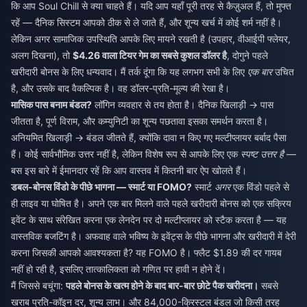
कि आप Soul Chill से क्या चाहते हैं। यदि आप यहाँ पूरी तरह से कैज़ुअल हैं, तो मुफ्त
रहें — दैनिक सिस्टम आपको ठीक से ले जाते हैं, और शून्य खर्च में कोई शर्म नहीं है।
लेकिन अगर सामाजिक उपस्थिति आपके लिए मायने रखती है (उपहार, वीआईपी फ्लेयर,
अलग दिखना), तो
$4.26 वाला टियर गेम का सबसे कुशल डॉलर है
, दोगुने पहले
खरीदारी बोनस के लिए धन्यवाद। मैं तर्क दूंगा कि यह लगभग सभी के लिए
एक बार
उचित
है, और उसके बाद वैकल्पिक है। वह डॉलर-प्रति-मूल्य की रेखा है।
मासिक पास बनाम बंडल?
लॉगिन व्यवहार से तय होता है। दैनिक खिलाड़ी → पास
जीतता है, पूर्ण विराम, और कम्युनिटी का शून्य पछतावा इसका समर्थन करता है।
अनियमित खिलाड़ी → बंडल जीतते हैं, क्योंकि दावा न किए गए मल्टीप्लायर बर्बाद पैसा
हैं। कोई सार्वभौमिक उत्तर नहीं है, लेकिन विशेष रूप से आपके लिए एक
स्पष्ट उत्तर है
—
बस इस बारे में ईमानदार रहें कि आप वास्तव में कितनी बार ऐप खोलते हैं।
डबल-बोनस विंडो के पीछे भागना — स्मार्ट या FOMO?
स्मार्ट
अगर
एक विंडो पहले से
ही लाइव या घोषित है। अपने एक बार मिलने वाले पहले खरीदारी बोनस को एक सक्रिय
इवेंट के साथ संरेखित करना एक लेनदेन पर दो मल्टीप्लायर को स्टैक करता है — यह
वास्तविक बजटिंग है। अफवाह वाले भविष्य के इवेंट्स के पीछे भागना और खरीदारी में देरी
करना जिसकी आपको आवश्यकता है? यह FOMO है। फ्लैट $1.89 की दर गायब
नहीं हो रही है, इसलिए तात्कालिकता को गणित पर हावी न होने दें।
मैं जिससे बचूंगा:
पहले बोनस के खत्म होने के बाद बार-बार छोटे पैक खरीदना।
सबसे
खराब प्रति-कॉइन दर, शून्य लाभ। और 84,000-क्रिस्टल बंडल जो किसी तरह