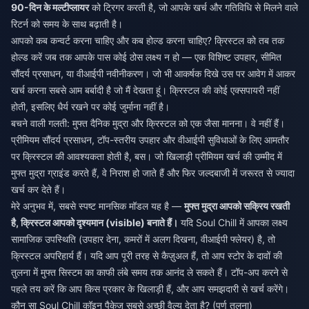
90-दिन के मल्टीप्लायर
को ट्रिगर करती है, जो आपके खर्च और गतिविधि से मिलने वाले
रिटर्न को समय के साथ बढ़ाती है।
आपको कब कन्वर्ट करना चाहिए और कब होल्ड करना चाहिए? क्रिस्टल को तब तक
होल्ड करें जब तक आपके पास कोई ठोस लक्ष्य न हो — एक विशिष्ट उपहार, सीमित
सौंदर्य प्रसाधन, या वीआईपी नवीनीकरण। जो भी आकर्षक दिखे उस पर आवेग में आकर
खर्च करना सबसे आम बर्बादी है जो मैं देखता हूं। क्रिस्टल की कोई एक्सपायरी नहीं
होती, इसलिए धैर्य रखने पर कोई जुर्माना नहीं है।
बचने वाली गलती: मुफ्त दैनिक मुद्रा और क्रिस्टल को एक जैसा मानना। वे नहीं हैं।
प्रीमियम सौंदर्य प्रसाधन, टॉप-स्तरीय उपहार और वीआईपी सुविधाओं के लिए आमतौर
पर क्रिस्टल की आवश्यकता होती है, बस। जो खिलाड़ी प्रीमियम खर्च की उम्मीद में
मुफ्त मुद्रा ग्राइंड करते हैं, वे निराश हो जाते हैं और फिर जल्दबाजी में जरूरत से ज्यादा
खर्च कर देते हैं।
मेरे अनुभव में, सबसे स्पष्ट मानसिक मॉडल यह है —
मुफ्त मुद्रा आपको सक्रिय रखती
है, क्रिस्टल आपको दृश्यमान (visible) बनाते हैं।
यदि Soul Chill में आपका लक्ष्य
सामाजिक उपस्थिति (उपहार देना, कमरों में अलग दिखना, वीआईपी फ्लेयर) है, तो
क्रिस्टल अपरिहार्य हैं। यदि आप पूरी तरह से कैज़ुअल हैं, तो आप स्टोर के दावों की
तुलना में मुफ्त सिस्टम का काफी लंबे समय तक आनंद ले सकते हैं। टॉप-अप करने से
पहले तय करें कि आप किस प्रकार के खिलाड़ी हैं, और आप समझदारी से खर्च करेंगे।
कौन सा Soul Chill कॉइन पैकेज सबसे अच्छी वैल्यू देता है? (पूर्ण तुलना)