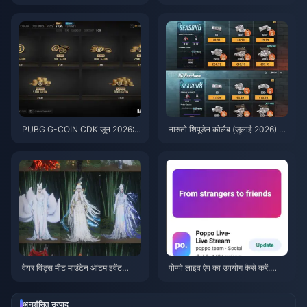
F कोड कैसे रिडीम करें (अगस्त 2026)
ive 1.2.11 बैटरी तेजी से खत्म कर रहा
है? कारण और समाधान
PUBG G-COIN CDK जून 2026:
नारुतो शिपूडेन कोलैब (जुलाई 2026) के
क्या $91.43 का डबल प्रोमो वाकई इस
लिए सस्ते में PUBG Mobile UC ख
के लायक है?
रीदें: लागत, सर्वश्रेष्ठ पैक और सुरक्षित
टॉप-अप
वेयर विंड्स मीट माउंटेन ऑटम इवेंट
पोप्पो लाइव ऐप का उपयोग कैसे करें:
रिवार्ड्स जुलाई 2026: पूरी सूची, मुद्रा औ
शुरुआती लोगों के लिए पूरी गाइड | जुलाई
र प्राथमिकता
2026
अनुशंसित उत्पाद