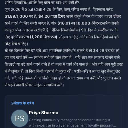
अंतिम सिफारिश: आपके लिए कौन सा टॉप-अप सही है?
जून 2026 में Soul Chill 4.26 के लिए, वैल्यू गणित स्पष्ट है: क्रिस्टल फ्लैट
$1.89/1,000
पर हैं,
$4.26 वाला टियर
अपने दोगुने बोनस के कारण पहला डॉलर
खर्च करने के लिए सबसे अच्छा है, और
$18.91 का 10,000-क्रिस्टल पैक
सबसे
मजबूत ऑल-अराउंड खरीदारी है। दैनिक खिलाड़ियों को 90-दिन के मल्टीप्लायर के
लिए
प्रीमियम पास (1,200 क्रिस्टल)
जोड़ना चाहिए; अनियमित खिलाड़ियों को इसे
छोड़ देना चाहिए।
तो यह किसके लिए है? यदि आप सामाजिक उपस्थिति चाहते हैं तो $4.26 स्टार्टर को
एक बार खर्च करें — लगभग सभी को लाभ होता है। यदि आप एक लगातार खेलने वाले
खिलाड़ी या बड़े खर्च करने वाले हैं तो बल्क में जाएं और पास लें। और यदि आप पूरी तरह
से कैज़ुअल हैं, तो बिना किसी पछतावे के मुफ्त रहें। प्रति-कॉइन लागत खुद कैलकुलेट
करें, यदि कोई डबल-बोनस विंडो लाइव हो तो उसका समय तय करें, और भुगतान करने
से पहले अपनी प्लेयर आईडी सत्यापित करें।
लेखक के बारे में
Priya Sharma
Gaming community manager and content strategist
with expertise in player engagement, loyalty programs,