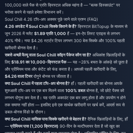
100,000 वाले पैक से प्रति क्रिस्टल अधिक महंगा है — "बल्क डिस्काउंट" पर
भरोसा करने से पहले हमेशा विभाजन करें।
Soul Chill 4.26 टॉप-अप अक्सर पूछे जाने वाले प्रश्न (FAQ)
4.26 अपडेट में Soul Chill सिक्के कितने के हैं?
क्रिस्टल BitTopup के माध्यम से
जून 2026 में फ्लैट
$1.89 प्रति 1,000
हैं — इन-ऐप लिस्ट प्राइस से लगभग
40% नीचे। नया $4.26 स्टार्टर टियर लगभग 300 बेस सिक्के और 100% पहली
खरीदारी बोनस देता है।
सबसे अच्छी वैल्यू वाला Soul Chill कॉइन पैकेज कौन सा है?
अधिकांश खिलाड़ियों के
लिए
$18.91 का 10,000-क्रिस्टल पैक
— यह ~28% बचत के आंकड़े को छूता है
और प्रीमियम पास और कंटेंट को फंड करता है। आपकी पहली खरीदारी के लिए,
$4.26 वाला टियर
दोगुने बोनस पर जीतता है।
क्या Soul Chill में पहला टॉप-अप बोनस है?
हाँ। पहली खरीदारी का बोनस आपके
शुरुआती टॉप-अप पर एक बार मिलने वाला
100% डबल
बोनस है, जो छोटे पैक्स को
लगभग दोगुना कर देता है। यह प्रति अकाउंट एक बार लागू होता है और उपयोग न होने
तक समाप्त नहीं होता — इसलिए इसे एक सार्थक खरीदारी पर खर्च करें, आदर्श रूप से
डबल-बोनस विंडो के दौरान।
क्या Soul Chill मासिक पास सिक्के खरीदने से बेहतर है?
दैनिक खिलाड़ियों के लिए, हाँ
—
प्रीमियम पास (1,200 क्रिस्टल)
90-दिन के मल्टीप्लायर देता है जो खुद का