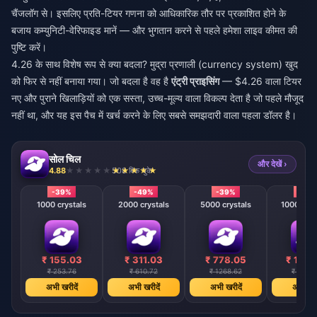
चैंजलॉग से। इसलिए प्रति-टियर गणना को आधिकारिक तौर पर प्रकाशित होने के
बजाय कम्युनिटी-वेरिफाइड मानें — और भुगतान करने से पहले हमेशा लाइव कीमत की
पुष्टि करें।
4.26 के साथ विशेष रूप से क्या बदला? मुद्रा प्रणाली (currency system) खुद
को फिर से नहीं बनाया गया। जो बदला है वह है
एंट्री प्राइसिंग
— $4.26 वाला टियर
नए और पुराने खिलाड़ियों को एक सस्ता, उच्च-मूल्य वाला विकल्प देता है जो पहले मौजूद
नहीं था, और यह इस पैच में खर्च करने के लिए सबसे समझदारी वाला पहला डॉलर है।
सोल चिल
और देखें ›
4.88
508 बिक चुके
-39%
-49%
-39%
-39
1000 crystals
2000 crystals
5000 crystals
10000 cry
₹ 155.03
₹ 311.03
₹ 778.05
₹ 1556
₹ 253.76
₹ 610.72
₹ 1268.62
₹ 2537.
अभी खरीदें
अभी खरीदें
अभी खरीदें
अभी खरी