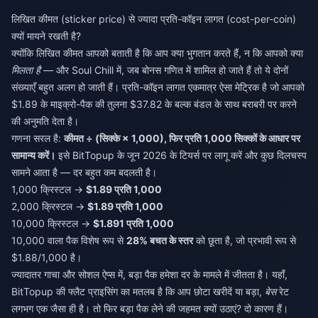
लिखित कीमत (sticker price) से ज्यादा प्रति-कॉइन लागत (cost-per-coin)
क्यों मायने रखती है?
क्योंकि लिखित कीमत आपको बताती है कि आप क्या भुगतान करते हैं, न कि आपको क्या
मिलता है
— और Soul Chill में, जब बोनस गणित में शामिल हो जाते हैं तो ये दोनों
संख्याएँ बहुत अलग हो जाती हैं। प्रति-कॉइन लागत एकमात्र ऐसा मेट्रिक है जो आपको
$1.89 के माइक्रो-पैक की तुलना $37.82 के बल्क बंडल के साथ बराबरी पर करने
की अनुमति देता है।
गणना सरल है:
कीमत ÷ (सिक्के × 1,000), फिर प्रति 1,000 सिक्कों के आधार पर
सामान्य करें।
इसे BitTopup के जून 2026 के टियर्स पर लागू करें और कुछ दिलचस्प
सामने आता है — दर बहुत कम बदलती है।
1,000 क्रिस्टल →
$1.89 प्रति 1,000
2,000 क्रिस्टल →
$1.89 प्रति 1,000
10,000 क्रिस्टल →
$1.891 प्रति 1,000
10,000 वाला पैक विशेष रूप से
28% बचत के स्तर
को छूता है, जो प्रभावी रूप से
$1.88/1,000 है।
ज्यादातर गाचा और सोशल ऐप्स में, बड़ा पैक हमेशा दर के मामले में जीतता है। यहाँ,
BitTopup की फ्लैट प्राइसिंग का मतलब है कि आप छोटा खरीदें या बड़ा,
बेस
रेट
लगभग एक जैसा ही है। तो फिर बड़ा पैक लेने की जहमत क्यों उठाएं? दो कारण हैं।