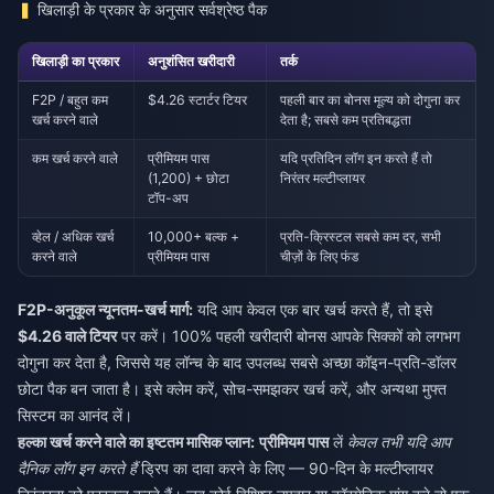
खिलाड़ी के प्रकार के अनुसार सर्वश्रेष्ठ पैक
खिलाड़ी का प्रकार
अनुशंसित खरीदारी
तर्क
F2P / बहुत कम
$4.26 स्टार्टर टियर
पहली बार का बोनस मूल्य को दोगुना कर
खर्च करने वाले
देता है; सबसे कम प्रतिबद्धता
कम खर्च करने वाले
प्रीमियम पास
यदि प्रतिदिन लॉग इन करते हैं तो
(1,200) + छोटा
निरंतर मल्टीप्लायर
टॉप-अप
व्हेल / अधिक खर्च
10,000+ बल्क +
प्रति-क्रिस्टल सबसे कम दर, सभी
करने वाले
प्रीमियम पास
चीज़ों के लिए फंड
F2P-अनुकूल न्यूनतम-खर्च मार्ग:
यदि आप केवल एक बार खर्च करते हैं, तो इसे
$4.26 वाले टियर
पर करें। 100% पहली खरीदारी बोनस आपके सिक्कों को लगभग
दोगुना कर देता है, जिससे यह लॉन्च के बाद उपलब्ध सबसे अच्छा कॉइन-प्रति-डॉलर
छोटा पैक बन जाता है। इसे क्लेम करें, सोच-समझकर खर्च करें, और अन्यथा मुफ्त
सिस्टम का आनंद लें।
हल्का खर्च करने वाले का इष्टतम मासिक प्लान:
प्रीमियम पास
लें
केवल तभी यदि आप
दैनिक लॉग इन करते हैं
ड्रिप का दावा करने के लिए — 90-दिन के मल्टीप्लायर