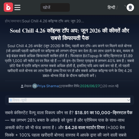
खोजें
हिन्दी
/
होम
/
समाचार
/
Soul Chill 4.26 कॉइन्स टॉप अप: जून 2026 की कीमतें और सबसे किफायती पैक
Soul Chill 4.26 कॉइन्स टॉप अप: जून 2026 की कीमतें और
सबसे किफायती पैक
Soul Chill 4.26 अपडेट (जून 2026) के लिए, पहली बार टॉप-अप करने पर मिलने वाले बोनस
(जो आपकी पहली खरीदारी पर कॉइन्स को लगभग दोगुना कर देता है) का लाभ उठाने के बाद, मध्यम से
बड़े बंडल सबसे अधिक किफायती साबित होते हैं। फिलहाल BitTopup के जरिए क्रिस्टल $1.89
प्रति 1,000 की फ्लैट दर पर मिल रहे हैं — जो इन-ऐप लिस्ट प्राइस से लगभग 40% कम है। सबसे
छोटे पैक में प्रति कॉइन लागत सबसे अधिक होती है, इसलिए यदि आप खर्च कर रहे हैं, तो पहली
खरीदारी वाले बोनस का लाभ किसी उच्च टियर पर लें और सबसे अधिक कॉइन्स पाने के लिए 4.26
डबल-बोनस विंडो के दौरान खरीदारी करें।
लेखक:
Priya Sharma
प्रकाशित तिथि:
2026/06/27
20 min पढ़ें
विषय-सूची
सबसे कंसिस्टेंट वैल्यू वाला विकल्प कौन सा है?
$18.91 का 10,000-क्रिस्टल पैक
— यह लगभग 28% बचत के आंकड़े को छूता है और प्रीमियम पास के साथ-साथ
असली कंटेंट को भी फंड करता है। और
$4.26 वाला स्टार्टर टियर
(≈300 बेस
सिक्के + 100% पहला खरीदारी बोनस) वास्तव में आपके द्वारा की जाने वाली सबसे