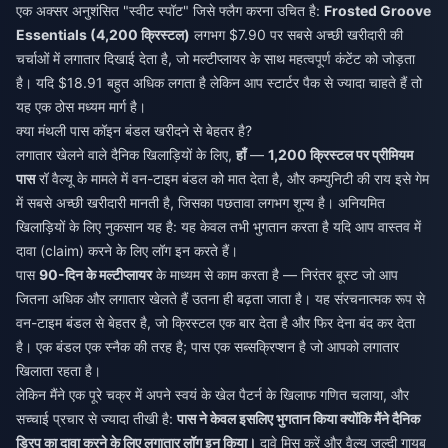
एक अक्सर अनुशंसित "स्वीट स्पॉट" जिसे फ्लैग करना उचित है:
Frosted Groove
Essentials (4,200 क्रिस्टल)
लगभग $7.90 पर सबसे अच्छी खरीदारी की
चर्चाओं में लगातार दिखाई देता है, जो मल्टीप्लायर के साथ महत्वपूर्ण कंटेंट को जोड़ता
है। यदि $18.91 बहुत अधिक लगता है लेकिन आप स्टार्टर पैक से ज्यादा चाहते हैं तो
यह एक ठोस मध्यम मार्ग है।
क्या मंथली पास कॉइन बंडल खरीदने से बेहतर है?
लगातार खेलने वाले दैनिक खिलाड़ियों के लिए,
हाँ
—
1,200 क्रिस्टल पर प्रीमियम
पास
रॉ वैल्यू के मामले में वन-टाइम बंडल को मात देता है, और कम्युनिटी की राय इसे गेम
में सबसे अच्छी खरीदारी मानती है, जिसका पछतावा लगभग शून्य है। अनियमित
खिलाड़ियों के लिए नुकसान यह है: यह केवल तभी भुगतान करता है यदि आप वास्तव में
दावा (claim) करने के लिए लॉग इन करते हैं।
पास
90-दिन के मल्टीप्लायर
के माध्यम से काम करता है — निरंतर बूस्ट जो आप
जितना अधिक और लगातार खेलते हैं उतना ही बढ़ता जाता है। यह संरचनात्मक रूप से
वन-टाइम बंडल से बेहतर है, जो क्रिस्टल एक बार देता है और फिर देना बंद कर देता
है। एक बंडल एक स्नैक की तरह है; पास एक सब्सक्रिप्शन है जो आपको लगातार
खिलाता रहता है।
लेकिन मैंने एक पूरे चक्र में अपने स्वयं के खेल पैटर्न के खिलाफ गणित चलाया, और
सच्चाई प्रचार से ज्यादा तीखी है:
पास ने केवल इसलिए भुगतान किया क्योंकि मैंने दैनिक
ड्रिप का दावा करने के लिए लगातार लॉग इन किया।
दावे मिस करें और वैल्यू जल्दी गायब