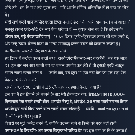
निरंतरता को पुरस्कृत करते हैं। जब कोई विशिष्ट उपहार या कॉस्मेटिक मांग करे तो एक
छोटे टॉप-अप के साथ इसे पूरक करें। यदि आपके लॉगिन अनियमित हैं तो पास को छोड़
दें।
भारी खर्च करने वालों के लिए दक्षता टिप्स:
कंसोलिडेट करें। भारी खर्च करने वाले आदत से
मजबूर होकर छोटे-छोटे ढेर सारे पैक खरीदते हैं — कुशल खेल यह है कि
इवेंट्स के
दौरान कम, बड़े बंडल खरीदे जाएं
। 10k+ टियर प्रति-क्रिस्टल लागत को कम करते हैं,
और उन्हें डबल-बोनस विंडो के भीतर समयबद्ध करना बचत को कंपाउंड करता है।
मल्टीप्लायर लेयर के लिए पास के साथ जोड़ें।
हर टियर में कटौती करने वाली बाधा:
सबसे छोटा पैक बार-बार न खरीदें।
यह एक जाल
है। एक बार जब आप पहली बार का बोनस उपयोग कर लेते हैं तो इसकी प्रति-कॉइन
लागत सबसे खराब होती है — उसके बाद, यह कुछ भी ऐसा नहीं देता जो एक बड़ा पैक
बेहतर तरीके से न करे।
सबसे अच्छा Soul Chill 4.26 टॉप-अप पर हमारा फैसला क्या है?
इस पैच में इन टियर्स को चलाने के बाद मेरी ईमानदार राय:
$18.91 का 10,000-
क्रिस्टल पैक सबसे अच्छी ऑल-अराउंड वैल्यू है, और $4.26 वाला पहली बार का टियर
आपके द्वारा खर्च किया जाने वाला सबसे अच्छा डॉलर है — अवधि।
बाकी सब कुछ उन दो
एंकरों के इर्द-गिर्द घूमता है।
विवादों पर मुझे कमिट करने दें, क्योंकि तटस्थ रहने से किसी की मदद नहीं होती।
क्या F2P के लिए टॉप-अप करना बिल्कुल भी उचित है?
यह इस बात पर निर्भर करता है