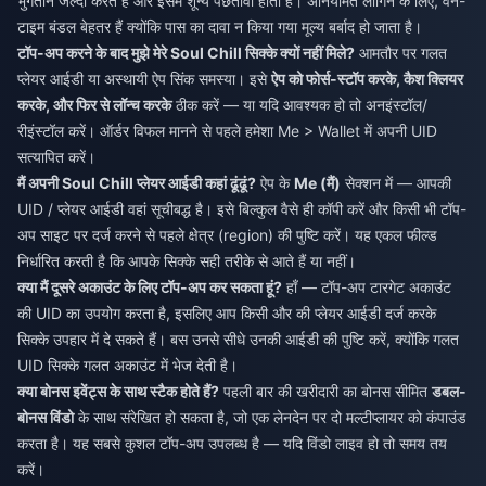
भुगतान जल्दी करते हैं और इसमें शून्य पछतावा होता है। अनियमित लॉगिन के लिए, वन-
टाइम बंडल बेहतर हैं क्योंकि पास का दावा न किया गया मूल्य बर्बाद हो जाता है।
टॉप-अप करने के बाद मुझे मेरे Soul Chill सिक्के क्यों नहीं मिले?
आमतौर पर गलत
प्लेयर आईडी या अस्थायी ऐप सिंक समस्या। इसे
ऐप को फोर्स-स्टॉप करके, कैश क्लियर
करके, और फिर से लॉन्च करके
ठीक करें — या यदि आवश्यक हो तो अनइंस्टॉल/
रीइंस्टॉल करें। ऑर्डर विफल मानने से पहले हमेशा Me > Wallet में अपनी UID
सत्यापित करें।
मैं अपनी Soul Chill प्लेयर आईडी कहां ढूंढूं?
ऐप के
Me (मैं)
सेक्शन में — आपकी
UID / प्लेयर आईडी वहां सूचीबद्ध है। इसे बिल्कुल वैसे ही कॉपी करें और किसी भी टॉप-
अप साइट पर दर्ज करने से पहले क्षेत्र (region) की पुष्टि करें। यह एकल फील्ड
निर्धारित करती है कि आपके सिक्के सही तरीके से आते हैं या नहीं।
क्या मैं दूसरे अकाउंट के लिए टॉप-अप कर सकता हूं?
हाँ — टॉप-अप टारगेट अकाउंट
की UID का उपयोग करता है, इसलिए आप किसी और की प्लेयर आईडी दर्ज करके
सिक्के उपहार में दे सकते हैं। बस उनसे सीधे उनकी आईडी की पुष्टि करें, क्योंकि गलत
UID सिक्के गलत अकाउंट में भेज देती है।
क्या बोनस इवेंट्स के साथ स्टैक होते हैं?
पहली बार की खरीदारी का बोनस सीमित
डबल-
बोनस विंडो
के साथ संरेखित हो सकता है, जो एक लेनदेन पर दो मल्टीप्लायर को कंपाउंड
करता है। यह सबसे कुशल टॉप-अप उपलब्ध है — यदि विंडो लाइव हो तो समय तय
करें।