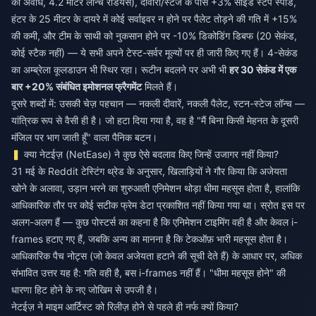
की अवधि, 4.2 मीटर लॉन्च रेडियस), दीवारों/स्टेज के पास +3% साइड स्टेप स्पीड,
हंटर के 25 मीटर के दायरे में कोई सर्वाइवर न होने पर पैलेट तोड़ने की गति में +15%
की कमी, और टीम के साथी को नुकसान होने पर -10% डिकोडिंग डिबफ (20 सेकंड,
कोई स्टैक नहीं) — ये सभी अपने टेस्ट-सर्वर मूल्यों पर ही जारी किए गए हैं। 4-सेकंड
का अम्ब्रेला कूलडाउन भी स्थिर रहा। रूटीन बदलने पर अभी भी
हर 30 सेकंड में एक
बार +20% संबंधित इमोशनल फ्रैगमेंट
मिलते हैं।
दूसरे शब्दों में: उसकी चेज़ पहचान — नकली दीवारें, नकली पैलेट, स्टन-स्टेज लॉन्च —
यांत्रिक रूप से वैसी ही है। जो हटा दिया गया है, वह है "मैं बिना किसी मेहनत के दूसरी
मंजिल पर भाग जाती हूँ" वाला पैनिक बटन।
क्या नेटईज़ (NetEase) ने कुछ ऐसे बदलाव किए जिन्हें उजागर नहीं किया?
31 मई के Reddit टेस्टिंग थ्रेड के अनुसार, खिलाड़ियों ने गौर किया कि अजेयता
खोने के अलावा, उड़ान भरने का शुरुआती एनिमेशन थोड़ा धीमा महसूस होता है, हालांकि
आधिकारिक तौर पर कोई सटीक फ्रेम डेटा प्रकाशित नहीं किया गया था। स्रोत इस पर
अलग-अलग हैं — कुछ पोस्टर्स का कहना है कि एनिमेशन टाइमिंग वही है और केवल i-
frames हटाए गए हैं, जबकि अन्य का मानना है कि टेकऑफ़ भारी महसूस होता है।
आधिकारिक पैच नोट्स (जो केवल अजेयता हटाने की सूची देते हैं) के आधार पर, अधिक
संभावित उत्तर यह है: गति वही है, बस i-frames नहीं हैं। "धीमा महसूस होने" की
धारणा हिट होने के नए जोखिम से उपजी है।
नेटईज़ ने माइम आर्टिस्ट को रिलीज़ होने से पहले ही नर्फ क्यों किया?