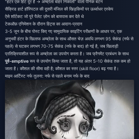
"हंटर एक हिट दूर है → अम्ब्रेला बाहर निकालो" वाला पैनिक बटन
सैक्रिड हार्ट हॉस्पिटल की दूसरी मंजिल की खिड़कियों पर ऊर्ध्वाधर एस्केप
ऐसे शॉर्टकट जो पूरे पैलेट ज़ोन को बायपास कर देते थे
टेकऑफ़ एनिमेशन के दौरान हिट्स का आदान-प्रदान
3-5 जून के बीच पोस्ट किए गए सामुदायिक काइटिंग परीक्षणों के आधार पर, एक
अनुभवी हंटर के खिलाफ अम्ब्रेला के साथ औसत चेज़ अवधि लगभग 95 सेकंड (नर्फ से
पहले) से घटकर लगभग 70-75 सेकंड (नर्फ के बाद) हो गई है, जब खिलाड़ी
प्रतिक्रियाशील रूप से अम्ब्रेला का उपयोग करता है। जब फ्रैगमेंट प्रबंधन के साथ
पूर्व-emptive
रूप से उपयोग किया जाता है, तो यह अंतर 5-10 सेकंड तक कम हो
जाता है। कौशल की सीमा वही है; कौशल का स्तर (skill floor) बढ़ गया है।
माइम आर्टिस्ट नर्फ तुलना: नर्फ से पहले बनाम नर्फ के बाद