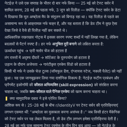
नेटईज़ ने उसे एक सप्ताह के भीतर दो बार नर्फ किया — 25 मई को टेस्ट सर्वर में
शामिल करना, 28 मई को पहला नर्फ, 3 जून को रिलीज़ — क्योंकि टेस्ट सर्वर के डेटा
ने दिखाया कि मूल अम्ब्रेला मैप के संतुलन को बिगाड़ रहा था। यह रिलीज़ से पहले का
असामान्य रूप से आक्रामक नर्फ चक्र है, और यह बताता है कि डेव टीम ने कुछ ऐसा
देखा जिसे वे वैसे ही रिलीज़ नहीं कर सकते थे।
आधिकारिक रखरखाव नोट्स में इसका कारण स्पष्ट शब्दों में नहीं लिखा गया है, लेकिन
बदलावों से पैटर्न स्पष्ट है। हर नर्फ
अनुचित दूरी बनाने
को लक्षित करता है:
ऊर्ध्वाधर पहुंच → फ्री फ्लोर चेंज को हटाता है
तंग रास्तों में अदृश्य दीवारें → शॉर्टकट के दुरुपयोग को हटाता है
उड़ान के दौरान अजेयता → गारंटीकृत एस्केप विंडो को हटाता है
किसी भी नर्फ ने उसके चेज़ टूल्स (जॉयफुल डैश, एंग्जायस स्टेज, नकली पैलेट) को नहीं
छुआ। यह एक जानबूझकर लिया गया दार्शनिक विकल्प है: नेटईज़ रूटीन प्रबंधन और
फ्रैगमेंट इकोनॉमी की
कौशल अभिव्यक्ति (skill expression)
को संरक्षित करना
चाहता था, जबकि
कम-कौशल वाले पैनिक एस्केप
को खत्म करना चाहता था।
क्या सामुदायिक दबाव ने इसे प्रेरित किया?
आंशिक रूप से। 25-28 मई के बीच r/IdentityV पर टेस्ट सर्वर की प्रतिक्रियाएं
लगभग एकमत थीं: "अम्ब्रेला का मुकाबला करना असंभव है।" जब किसी हंटर मैकेनिक
को टेस्ट सर्वर पर यह लेबल मिलता है, तो डेव टीम लगभग हमेशा प्रतिक्रिया देती है।
28 मई का नर्फ पास सामान्य टेस्ट एक्सेस के तीन दिन बाद आया — जो नेटईज़ के