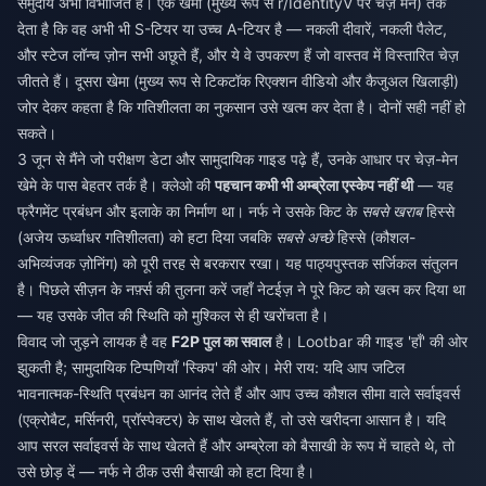
समुदाय अभी विभाजित है। एक खेमा (मुख्य रूप से r/IdentityV पर चेज़ मेन) तर्क
देता है कि वह अभी भी S-टियर या उच्च A-टियर है — नकली दीवारें, नकली पैलेट,
और स्टेज लॉन्च ज़ोन सभी अछूते हैं, और ये वे उपकरण हैं जो वास्तव में विस्तारित चेज़
जीतते हैं। दूसरा खेमा (मुख्य रूप से टिकटॉक रिएक्शन वीडियो और कैजुअल खिलाड़ी)
जोर देकर कहता है कि गतिशीलता का नुकसान उसे खत्म कर देता है। दोनों सही नहीं हो
सकते।
3 जून से मैंने जो परीक्षण डेटा और सामुदायिक गाइड पढ़े हैं, उनके आधार पर चेज़-मेन
खेमे के पास बेहतर तर्क है। क्लेओ की
पहचान कभी भी अम्ब्रेला एस्केप नहीं थी
— यह
फ्रैगमेंट प्रबंधन और इलाके का निर्माण था। नर्फ ने उसके किट के
सबसे खराब
हिस्से
(अजेय ऊर्ध्वाधर गतिशीलता) को हटा दिया जबकि
सबसे अच्छे
हिस्से (कौशल-
अभिव्यंजक ज़ोनिंग) को पूरी तरह से बरकरार रखा। यह पाठ्यपुस्तक सर्जिकल संतुलन
है। पिछले सीज़न के नर्फ़्स की तुलना करें जहाँ नेटईज़ ने पूरे किट को खत्म कर दिया था
— यह उसके जीत की स्थिति को मुश्किल से ही खरोंचता है।
विवाद जो जुड़ने लायक है वह
F2P पुल का सवाल
है। Lootbar की गाइड 'हाँ' की ओर
झुकती है; सामुदायिक टिप्पणियाँ 'स्किप' की ओर। मेरी राय: यदि आप जटिल
भावनात्मक-स्थिति प्रबंधन का आनंद लेते हैं और आप उच्च कौशल सीमा वाले सर्वाइवर्स
(एक्रोबैट, मर्सिनरी, प्रॉस्पेक्टर) के साथ खेलते हैं, तो उसे खरीदना आसान है। यदि
आप सरल सर्वाइवर्स के साथ खेलते हैं और अम्ब्रेला को बैसाखी के रूप में चाहते थे, तो
उसे छोड़ दें — नर्फ ने ठीक उसी बैसाखी को हटा दिया है।