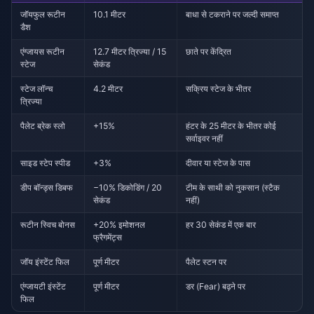
जॉयफुल रूटीन
10.1 मीटर
बाधा से टकराने पर जल्दी समाप्त
डैश
एंग्जायस रूटीन
12.7 मीटर त्रिज्या / 15
छाते पर केंद्रित
स्टेज
सेकंड
स्टेज लॉन्च
4.2 मीटर
सक्रिय स्टेज के भीतर
त्रिज्या
पैलेट ब्रेक स्लो
+15%
हंटर के 25 मीटर के भीतर कोई
सर्वाइवर नहीं
साइड स्टेप स्पीड
+3%
दीवार या स्टेज के पास
डीप बॉन्ड्स डिबफ
−10% डिकोडिंग / 20
टीम के साथी को नुकसान (स्टैक
सेकंड
नहीं)
रूटीन स्विच बोनस
+20% इमोशनल
हर 30 सेकंड में एक बार
फ्रैगमेंट्स
जॉय इंस्टेंट फिल
पूर्ण मीटर
पैलेट स्टन पर
एंग्जायटी इंस्टेंट
पूर्ण मीटर
डर (Fear) बढ़ने पर
फिल