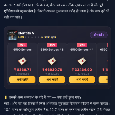
का असर नहीं होता था। नर्फ के बाद, हंटर का एक सटीक प्रहार लगता है और
पूरे
एनिमेशन को रद्द कर देता है
, जिससे आपका कूलडाउन बर्बाद हो जाता है और आप दूरी भी
नहीं बना पाते।
Identity V
और देखें ›
4.89
813 बिक चुके
-22%
-22%
-22%
-22%
6590 Echoes
6590 Echoes * 8
6590 Echoes * 4
6590 Echo
₹ 8366.71
₹ 66930.78
₹ 33464.90
₹ 1673
₹ 10691.56
₹ 85532.59
₹ 42766.24
₹ 21383
अभी खरीदें
अभी खरीदें
अभी खरीदें
अभी खरी
उसकी अन्य क्षमताओं के बारे में क्या — क्या उन्हें छुआ गया?
नहीं। और यही वह हिस्सा है जिसे अधिकांश शुरुआती रिएक्शन वीडियो ने गलत समझा।
10.1 मीटर का जॉयफुल रूटीन डैश, 12.7 मीटर का एंग्जायस रूटीन स्टेज (15 सेकंड