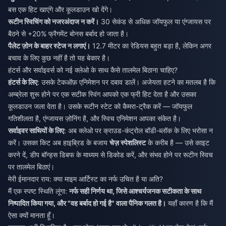
बस एक हिट खाएंगे और कूलडाउन खो देंगे।
रूटीन स्विचिंग को नजरअंदाज न करें।
30 सेकंड से अधिक जॉयफुल या एंग्जायस पर
बैठने से +20% फ्रैगमेंट बोनस बर्बाद हो जाता है।
पैलेट ज़ोन के बाहर स्टेज न लगाएं।
12.7 मीटर का रेडियस बहुत बड़ा है, लेकिन अगर
बचाव के लिए कुछ नहीं है तो यह बेकार है।
हंटर्स और सर्वाइवर्स को नई क्लेओ के साथ कैसे तालमेल बिठाना चाहिए?
हंटर्स के लिए
: उसके टेकऑफ़ एनिमेशन पर दबाव डालें। अजेयता हटने का मतलब है कि
अम्ब्रेला शुरू होने पर एक सटीक स्विंग आपको एक फ्री हिट देता है और उसका
कूलडाउन जला देता है। उसके रूटीन स्टेट को कैमरा-ट्रैक करें — जॉयफुल
गतिशीलता है, एंग्जायस ज़ोनिंग है, और स्विच एनिमेशन आपका संकेत है।
सर्वाइवर साथियों के लिए
: अब क्लेओ पर क्राउड-कंट्रोल बॉडी-ब्लॉक के लिए भरोसा न
करें। उसका किट अब हाइब्रिड के बजाय
चेज़ स्पेशलिस्ट
के करीब है — उसे काइट
करने दें, डीप बॉन्ड्स डिबफ के माध्यम से डिकोड करें, और संभव होने पर रूटीन स्विच
पर तालमेल बिठाएं।
मेरी ईमानदार राय: क्या माइम आर्टिस्ट का नर्फ उचित है या अति?
मैं एक स्पष्ट स्थिति लूंगा:
नर्फ सही निर्णय था, जिसे आश्चर्यजनक सटीकता के साथ
निष्पादित किया गया, और "वह बर्बाद हो गई है" वाला पैनिक गलत है।
यहाँ कारण है कि मैं
ऐसा क्यों मानता हूँ।