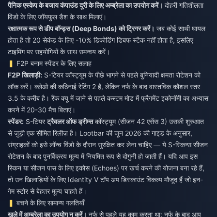
पैनिक एस्केप के बजाय कंपाउंड दूरी के लिए अम्ब्रेला का उपयोग करें।
दोहरी गतिशीलता
विंडो के लिए जॉयफुल डैश के साथ मिलाएं।
रक्षात्मक रूप से डीप बॉन्ड्स (Deep Bonds) को ट्रिगर करें।
जब कोई साथी घायल
होता है तो 20 सेकंड के लिए -10% डिकोडिंग डिबफ स्टैक नहीं होता है, इसलिए
टाइमिंग पर सहयोगियों के साथ समन्वय करें।
F2P बनाम स्पेंडर के लिए सलाह
F2P खिलाड़ी:
S-टियर कॉस्ट्यूम के पीछे भागने से पहले बुनियादी क्षमता रोटेशन को
लॉक करें। क्लेओ की कठिनाई रेटिंग 2 है, लेकिन नर्फ के बाद वास्तविक कौशल स्तर
3.5 के करीब है। रैंक क्यू में जाने से पहले कस्टम मोड में फ्रैगमेंट इकोनॉमी का अभ्यास
करने में 20-30 मैच बिताएं।
स्पेंडर:
S-टियर
ट्रैवलर ऑफ ड्रीम्स
कॉस्ट्यूम (सीजन 42 एसेंस 3) उसकी शुरुआत
से जुड़ी एक सीमित रिलीज़ है। Lootbar की जून 2026 की गाइड के अनुसार,
संग्राहकों को इसे लॉन्च विंडो के दौरान सुरक्षित कर लेना चाहिए — ये S-स्किन्स सीजन
रोटेशन के बाद पुनर्विक्रय मूल्य में नियमित रूप से दोगुनी हो जाती हैं। यदि आप इस
स्किन या सीजन पास के लिए इकोस (Echoes) पर खर्च करने की योजना बना रहे हैं,
तो उन खिलाड़ियों के लिए
Identity V टॉप अप डिस्काउंट
विकल्प मौजूद हैं जो इन-
गेम स्टोर से बेहतर मूल्य चाहते हैं।
बचने के लिए सामान्य गलतियाँ
खुले में अम्ब्रेला का उपयोग न करें।
नर्फ से पहले यह काम करता था; नर्फ के बाद आप