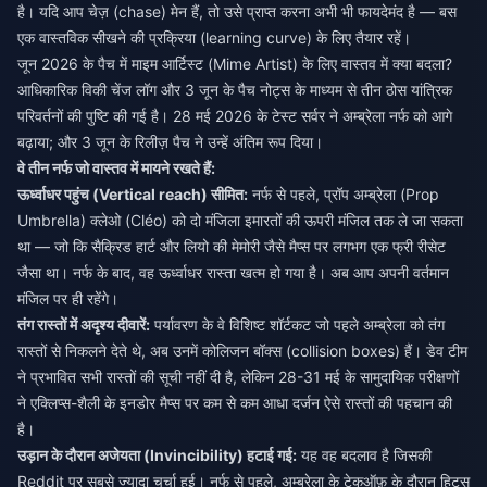
है। यदि आप चेज़ (chase) मेन हैं, तो उसे प्राप्त करना अभी भी फायदेमंद है — बस
एक वास्तविक सीखने की प्रक्रिया (learning curve) के लिए तैयार रहें।
जून 2026 के पैच में माइम आर्टिस्ट (Mime Artist) के लिए वास्तव में क्या बदला?
आधिकारिक विकी चेंज लॉग और 3 जून के पैच नोट्स के माध्यम से तीन ठोस यांत्रिक
परिवर्तनों की पुष्टि की गई है। 28 मई 2026 के टेस्ट सर्वर ने अम्ब्रेला नर्फ को आगे
बढ़ाया; और 3 जून के रिलीज़ पैच ने उन्हें अंतिम रूप दिया।
वे तीन नर्फ जो वास्तव में मायने रखते हैं:
ऊर्ध्वाधर पहुंच (Vertical reach) सीमित:
नर्फ से पहले, प्रॉप अम्ब्रेला (Prop
Umbrella) क्लेओ (Cléo) को दो मंजिला इमारतों की ऊपरी मंजिल तक ले जा सकता
था — जो कि सैक्रिड हार्ट और लियो की मेमोरी जैसे मैप्स पर लगभग एक फ्री रीसेट
जैसा था। नर्फ के बाद, वह ऊर्ध्वाधर रास्ता खत्म हो गया है। अब आप अपनी वर्तमान
मंजिल पर ही रहेंगे।
तंग रास्तों में अदृश्य दीवारें:
पर्यावरण के वे विशिष्ट शॉर्टकट जो पहले अम्ब्रेला को तंग
रास्तों से निकलने देते थे, अब उनमें कोलिजन बॉक्स (collision boxes) हैं। डेव टीम
ने प्रभावित सभी रास्तों की सूची नहीं दी है, लेकिन 28-31 मई के सामुदायिक परीक्षणों
ने एक्लिप्स-शैली के इनडोर मैप्स पर कम से कम आधा दर्जन ऐसे रास्तों की पहचान की
है।
उड़ान के दौरान अजेयता (Invincibility) हटाई गई:
यह वह बदलाव है जिसकी
Reddit पर सबसे ज्यादा चर्चा हुई। नर्फ से पहले, अम्ब्रेला के टेकऑफ़ के दौरान हिट्स