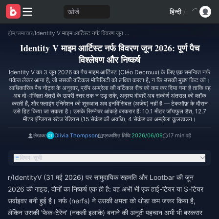
खोजें
हिन्दी
/
होम
/
समाचार
/
Identity V माइम आर्टिस्ट नर्फ विवरण जून 2026: पूर्ण पैच विश्लेषण और निष्कर्ष
Identity V माइम आर्टिस्ट नर्फ विवरण जून 2026: पूर्ण पैच
विश्लेषण और निष्कर्ष
Identity V का 3 जून 2026 का पैच माइम आर्टिस्ट (Cléo Decroux) के लिए एक समन्वित नर्फ
पैकेज लेकर आया है, जो उसकी वर्टिकल मोबिलिटी को लक्षित करता है, न कि उसकी मुख्य किट को।
आधिकारिक पैच नोट्स के अनुसार, प्रॉप अम्ब्रेला की वर्टिकल रीच को कम कर दिया गया है ताकि वह
अब दो-मंजिला क्षेत्रों के ऊपरी स्तर तक न उड़ सके, अदृश्य दीवारें अब संकीर्ण अंतराल को ब्लॉक
करती हैं, और फ्लाइंग एनिमेशन की शुरुआत अब इनविंसिबल (अजेय) नहीं है — टेकऑफ़ के दौरान
उसे हिट किया जा सकता है। उसके सिग्नेचर आंकड़े बरकरार हैं: 10.1 मीटर जॉयफुल डैश, 12.7
मीटर एंग्जियस स्टेज रेडियस (15 सेकंड की अवधि), 4 सेकंड का अम्ब्रेला कूलडाउन।
लेखक:
Olivia Thompson
प्रकाशित तिथि:
2026/06/09
17 min पढ़ें
विषय-सूची
r/IdentityV (31 मई 2026) पर सामुदायिक सहमति और Lootbar की जून
2026 की गाइड, दोनों का निष्कर्ष एक ही है: वह अभी भी एक हाई-टियर या S-टियर
सर्वाइवर बनी हुई है। नर्फ (nerfs) ने उसकी क्षमता को थोड़ा कम जरूर किया है,
लेकिन उसकी 'फेक-टेरेन' (नकली इलाके) बनाने की अनूठी पहचान अभी भी बरकरार