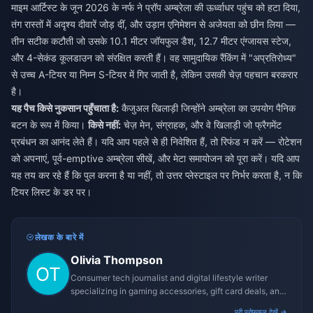
माइम आर्टिस्ट के जून 2026 के नर्फ ने प्रॉप अम्ब्रेला की ऊर्ध्वाधर पहुंच को हटा दिया,
तंग रास्तों में अदृश्य दीवारें जोड़ दीं, और उड़ान एनिमेशन से अजेयता को छीन लिया —
तीन सटीक कटौती जो उसके 10.1 मीटर जॉयफुल डैश, 12.7 मीटर एंग्जायस स्टेज,
और 4-सेकंड कूलडाउन को संरक्षित करती हैं। वह सामुदायिक रैंकिंग में "अप्रतिरोध्य"
से उच्च A-टियर या निम्न S-टियर में गिर जाती है, लेकिन उसकी चेज़ पहचान बरकरार
है।
यह पैच किसे नुकसान पहुँचाता है:
कैजुअल खिलाड़ी जिन्होंने अम्ब्रेला का उपयोग पैनिक
बटन के रूप में किया।
किसे नहीं:
चेज़ मेन, संग्राहक, और वे खिलाड़ी जो फ्रैगमेंट
प्रबंधन का आनंद लेते हैं। यदि आप पहले से ही निवेशित हैं, तो रिफंड न करें — रोटेशन
को अपनाएं, पूर्व-emptive अम्ब्रेला सीखें, और मेटा समायोजन को पूरा करें। यदि आप
यह तय कर रहे हैं कि पुल करना है या नहीं, तो उत्तर प्लेस्टाइल पर निर्भर करता है, न कि
टियर लिस्ट के डर पर।
लेखक के बारे में
Olivia Thompson
Consumer tech journalist and digital lifestyle writer
specializing in gaming accessories, gift card deals, and
platform reviews.
पूरी प्रोफ़ाइल देखें →