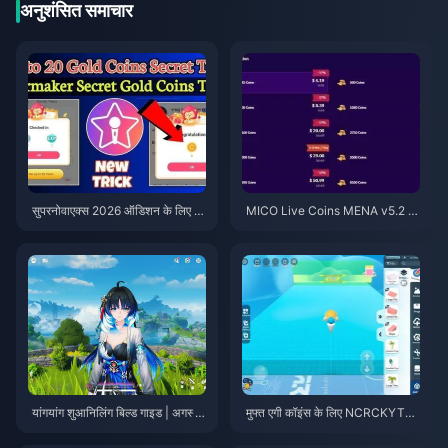
अनुशंसित समाचार
सुपरनोवाएक्स 2026 ऑडिशन के लिए स
MICO Live Coins MENA v5.2 के
स्ते स्टारमेकर कोइंस (12-23% की छूट)
बाद: 2026 के सबसे सस्ते डील्स
यांगयांग शुआनिलिंग बिल्ड गाइड | अगस्त
मुफ्त एगी कॉइंस के लिए NCRCKYT8E
2026
F कोड कैसे रिडीम करें (अगस्त 2026)