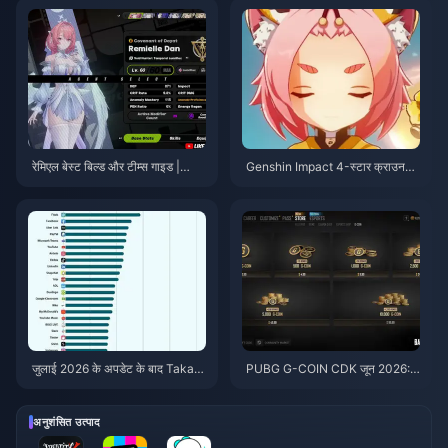
रेमिएल बेस्ट बिल्ड और टीम्स गाइड |
Genshin Impact 4-स्टार क्राउन
जुलाई 2026
प्राथमिकता टियर लिस्ट | जुलाई 2026
जुलाई 2026 के अपडेट के बाद Taka L
PUBG G-COIN CDK जून 2026:
ive 1.2.11 बैटरी तेजी से खत्म कर रहा
क्या $91.43 का डबल प्रोमो वाकई इस
है? कारण और समाधान
के लायक है?
अनुशंसित उत्पाद