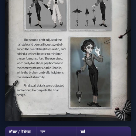
कौशल / विशेषता
मान
शर्त