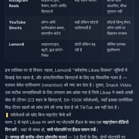
Instagram
लाइफस्टाइल,
बड़ा शहरी आधार
ब्रांड-डील
Reels
फैशन, मल्टी-फ़ॉर्मेट
आधारित, सीधा
क्रिएटर्स
भुगतान नहीं
YouTube
लॉन्ग-फ़ॉर्म
बड़ी लेकिन शॉर्ट्स
शॉर्ट्स रेवेन्यू शेयर,
Shorts
क्रॉसओवर क्षमता,
प्रतिस्पर्धी है
लॉन्ग-फ़ॉर्म पर
एवरग्रीन कंटेंट
विज्ञापन राजस्व
Lemon8
लाइफस्टाइल,
छोटी लेकिन बढ़
सीमित प्रत्यक्ष
ब्यूटी, फ़ूड फ़ोटो-
रही है
मुद्रीकरण
निबंध
इस तालिका पर दो विचार: पहला, Lemon8 "सर्वश्रेष्ठ Likee विकल्प" सूचियों में
दिखाई देता रहता है, और डांस/लिपसिंक क्रिएटर्स के लिए वह सिफारिश गलत है —
प्रारूप बेमेल प्रतिधारण (retention) को नष्ट कर देता है। दूसरा, Snack Video
उस सटीक जनसांख्यिकी के लिए लगातार कम आंका गया है जिसे Likee ने सबसे अच्छी
सेवा दी (टियर-2/3 शहर के क्रिएटर्स, 5K–100K फॉलोअर्स), जहाँ इसका एल्गोरिदम
मिड-टियर खातों को सांस लेने की जगह देता है जो TikTok अब नहीं देता है।
फॉलोअर्स को खोए बिना माइग्रेट कैसे करें
चरण 2 से पहले Likee पर अपने नए प्लेटफॉर्म हैंडल के साथ एक
माइग्रेशन वीडियो
पिन करें
। जहां भी संभव हो,
सभी प्लेटफॉर्म पर हैंडल समान रखें
।
2-सप्ताह की क्रॉस-पोस्ट ओवरलैप चलाएं
— 14 दिनों के लिए, दोनों प्लेटफॉर्म पर