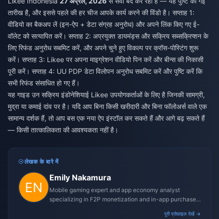
Likee Indonesia
27 अप्रैल, 2026
से सेवा बंद कर रहा है — यह पुष्टि की गई
तारीख है, और इससे पहले की हर चीज आपके कार्य करने की विंडो है। सप्ताह 1:
वीडियो का बैकअप लें (इन-ऐप + डेटा संग्रह अनुरोध) और अपने लिंक किए गए ई-
वॉलेट को सत्यापित करें। सप्ताह 2: अप्रयुक्त डायमंड्स और सक्रिय सब्सक्रिप्शन के
लिए रिफंड अनुरोध सबमिट करें, और अपने चुने हुए विकल्प पर क्रॉस-पोस्टिंग शुरू
करें। सप्ताह 3: Likee पर अपना माइग्रेशन वीडियो पिन करें और बीन्स की निकासी
पूरी करें। सप्ताह 4: UU PDP डेटा विलोपन अनुरोध सबमिट करें और पुष्टि करें कि
सभी रिफंड संसाधित हो गए हैं।
यह गाइड उन सक्रिय इंडोनेशियाई Likee उपयोगकर्ताओं के लिए है जिनकी सामग्री,
मुद्रा या कमाई दांव पर है। यदि आप बिना किसी खरीदारी और बिना फॉलोअर्स वाले एक
सामान्य दर्शक हैं, तो आप बस एक नया ऐप इंस्टॉल कर सकते हैं और आगे बढ़ सकते हैं
— किसी तात्कालिकता की आवश्यकता नहीं है।
लेखक के बारे में
Emily Nakamura
Mobile gaming expert and app economy analyst
specializing in F2P monetization and in-app purchase
trends.
पूरी प्रोफ़ाइल देखें →