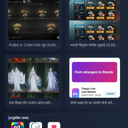
PUBG G-COIN CDK जून 2026:
नारुतो शिपूडेन कोलैब (जुलाई 2026) के
क्या $91.43 का डबल प्रोमो वाकई इस
लिए सस्ते में PUBG Mobile UC ख
के लायक है?
रीदें: लागत, सर्वश्रेष्ठ पैक और सुरक्षित
टॉप-अप
वेयर विंड्स मीट माउंटेन ऑटम इवेंट
पोप्पो लाइव ऐप का उपयोग कैसे करें:
रिवार्ड्स जुलाई 2026: पूरी सूची, मुद्रा औ
शुरुआती लोगों के लिए पूरी गाइड | जुलाई
र प्राथमिकता
2026
अनुशंसित उत्पाद