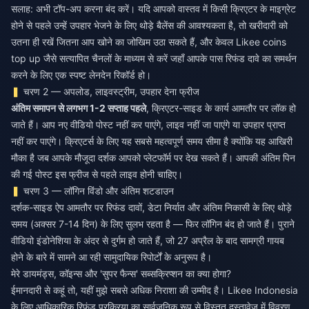
सलाह: अभी टॉप-अप करना बंद करें। यदि आपको वास्तव में किसी क्रिएटर के माइग्रेट
होने से पहले उन्हें उपहार भेजने के लिए थोड़े बैलेंस की आवश्यकता है, तो खरीदारी को
उतना ही रखें जितना आप खोने का जोखिम उठा सकते हैं, और केवल
Likee coins
top up
जैसे सत्यापित चैनलों के माध्यम से करें जहाँ आपके पास रिफंड दावे का समर्थन
करने के लिए एक स्पष्ट लेनदेन रिकॉर्ड हो।
चरण 2 — अपलोड, लाइवस्ट्रीम, उपहार देना फ्रीज
अंतिम समापन से लगभग 1-2 सप्ताह पहले
, क्रिएटर-साइड के कार्य आमतौर पर लॉक हो
जाते हैं। आप नए वीडियो पोस्ट नहीं कर पाएंगे, लाइव नहीं जा पाएंगे या उपहार प्राप्त
नहीं कर पाएंगे। क्रिएटर्स के लिए यह सबसे महत्वपूर्ण समय सीमा है क्योंकि यह आखिरी
मौका है जब आपके मौजूदा दर्शक आपको प्लेटफॉर्म पर देख सकते हैं। आपकी अंतिम पिन
की गई पोस्ट इस फ्रीज से पहले लाइव होनी चाहिए।
चरण 3 — लॉगिन विंडो और अंतिम शटडाउन
दर्शक-साइड ऐप आमतौर पर रिफंड दावों, डेटा निर्यात और अंतिम निकासी के लिए थोड़े
समय (अक्सर 7-14 दिन) के लिए सुलभ रहता है — फिर लॉगिन बंद हो जाते हैं। पुराने
वीडियो इंडोनेशिया के अंदर से दुर्गम हो जाते हैं, जो 27 अप्रैल के बाद सामग्री गायब
होने के बारे में सामने आ रही सामुदायिक रिपोर्टों के अनुरूप है।
मेरे डायमंड्स, कॉइन्स और 'सुपर फैन्स' सब्सक्रिप्शन का क्या होगा?
ईमानदारी से कहूं तो, यहीं मुझे सबसे अधिक निराशा की उम्मीद है। Likee Indonesia
के लिए आधिकारिक रिफंड प्रक्रिया का सार्वजनिक रूप से विस्तृत दस्तावेज़ में विवरण