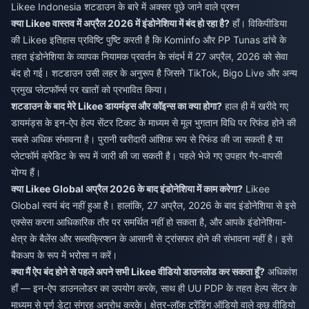
Likee Indonesia शटडाउन के बारे में अक्सर पूछे जाने वाले प्रश्न
क्या Likee वास्तव में अप्रैल 2026 में इंडोनेशिया में बंद हो रहा है?
हाँ। विकिपीडिया
की Likee इतिहास प्रविष्टि पुष्टि करती है कि Kominfo और PP Tunas ढांचे के
तहत इंडोनेशिया के व्यापक नियामक प्रवर्तन के संदर्भ में 27 अप्रैल, 2026 को सेवा
बंद हो गई। शटडाउन उसी लहर के अनुरूप है जिसने TikTok, Bigo Live और अन्य
प्रमुख प्लेटफॉर्म्स पर खातों को प्रभावित किया।
शटडाउन के बाद मेरे Likee डायमंड्स और कॉइन्स का क्या होगा?
हाल ही में खरीदे गए
डायमंड्स के इन-ऐप हेल्प सेंटर टिकट के माध्यम से मूल भुगतान विधि पर रिफंड होने की
सबसे अधिक संभावना है। पुरानी खरीदारी आंशिक रूप से रिफंड की जा सकती है या
प्लेटफॉर्म क्रेडिट के रूप में जारी की जा सकती है। पहले भेजे गए उपहार गैर-वापसी
योग्य हैं।
क्या Likee Global अप्रैल 2026 के बाद इंडोनेशिया में काम करेगा?
Likee
Global स्वयं बंद नहीं हुआ है। हालांकि, 27 अप्रैल, 2026 के बाद इंडोनेशिया से इसे
एक्सेस करना आधिकारिक तौर पर समर्थित नहीं हो सकता है, और आपके इंडोनेशिया-
क्षेत्र के बैलेंस और सब्सक्रिप्शन के आसानी से ट्रांसफर होने की संभावना नहीं है। इसे
बैकअप के रूप में भरोसा न करें।
क्या मैं ऐप बंद होने से पहले अपने सभी Likee वीडियो डाउनलोड कर सकता हूँ?
अधिकांश
हाँ — इन-ऐप डाउनलोडर का उपयोग करके, साथ ही UU PDP के तहत हेल्प सेंटर के
माध्यम से पूर्ण डेटा संग्रह अनुरोध करके। क्षेत्र-लॉक ट्रेंडिंग ऑडियो वाले कुछ वीडियो