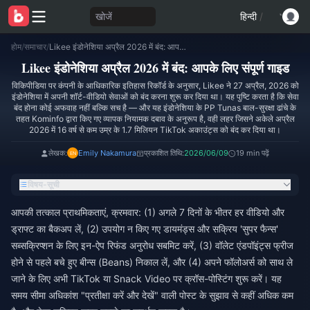
खोजें
हिन्दी
/
होम
/
समाचार
/
Likee इंडोनेशिया अप्रैल 2026 में बंद: आपके लिए संपूर्ण गाइड
Likee इंडोनेशिया अप्रैल 2026 में बंद: आपके लिए संपूर्ण गाइड
विकिपीडिया पर कंपनी के आधिकारिक इतिहास रिकॉर्ड के अनुसार, Likee ने 27 अप्रैल, 2026 को
इंडोनेशिया में अपनी शॉर्ट-वीडियो सेवाओं को बंद करना शुरू कर दिया था। यह पुष्टि करता है कि सेवा
बंद होना कोई अफवाह नहीं बल्कि सच है — और यह इंडोनेशिया के PP Tunas बाल-सुरक्षा ढांचे के
तहत Kominfo द्वारा किए गए व्यापक नियामक दबाव के अनुरूप है, वही लहर जिसने अकेले अप्रैल
2026 में 16 वर्ष से कम उम्र के 1.7 मिलियन TikTok अकाउंट्स को बंद कर दिया था।
लेखक:
Emily Nakamura
प्रकाशित तिथि:
2026/06/09
19 min पढ़ें
विषय-सूची
आपकी तत्काल प्राथमिकताएं, क्रमवार: (1) अगले 7 दिनों के भीतर हर वीडियो और
ड्राफ्ट का बैकअप लें, (2) उपयोग न किए गए डायमंड्स और सक्रिय 'सुपर फैन्स'
सब्सक्रिप्शन के लिए इन-ऐप रिफंड अनुरोध सबमिट करें, (3) वॉलेट एंडपॉइंट्स फ्रीज
होने से पहले बचे हुए बीन्स (Beans) निकाल लें, और (4) अपने फॉलोअर्स को साथ ले
जाने के लिए अभी TikTok या Snack Video पर क्रॉस-पोस्टिंग शुरू करें। यह
समय सीमा अधिकांश "प्रतीक्षा करें और देखें" वाली पोस्ट के सुझाव से कहीं अधिक कम