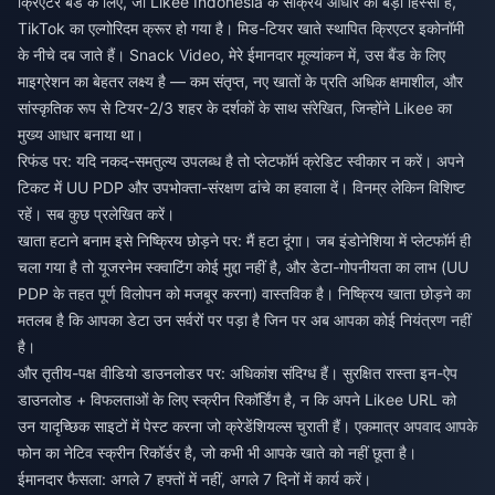
क्रिएटर बैंड के लिए, जो Likee Indonesia के सक्रिय आधार का बड़ा हिस्सा है,
TikTok का एल्गोरिदम क्रूर हो गया है। मिड-टियर खाते स्थापित क्रिएटर इकोनॉमी
के नीचे दब जाते हैं। Snack Video, मेरे ईमानदार मूल्यांकन में, उस बैंड के लिए
माइग्रेशन का बेहतर लक्ष्य है — कम संतृप्त, नए खातों के प्रति अधिक क्षमाशील, और
सांस्कृतिक रूप से टियर-2/3 शहर के दर्शकों के साथ संरेखित, जिन्होंने Likee का
मुख्य आधार बनाया था।
रिफंड पर: यदि नकद-समतुल्य उपलब्ध है तो प्लेटफॉर्म क्रेडिट स्वीकार न करें। अपने
टिकट में UU PDP और उपभोक्ता-संरक्षण ढांचे का हवाला दें। विनम्र लेकिन विशिष्ट
रहें। सब कुछ प्रलेखित करें।
खाता हटाने बनाम इसे निष्क्रिय छोड़ने पर: मैं हटा दूंगा। जब इंडोनेशिया में प्लेटफॉर्म ही
चला गया है तो यूजरनेम स्क्वाटिंग कोई मुद्दा नहीं है, और डेटा-गोपनीयता का लाभ (UU
PDP के तहत पूर्ण विलोपन को मजबूर करना) वास्तविक है। निष्क्रिय खाता छोड़ने का
मतलब है कि आपका डेटा उन सर्वरों पर पड़ा है जिन पर अब आपका कोई नियंत्रण नहीं
है।
और तृतीय-पक्ष वीडियो डाउनलोडर पर: अधिकांश संदिग्ध हैं। सुरक्षित रास्ता इन-ऐप
डाउनलोड + विफलताओं के लिए स्क्रीन रिकॉर्डिंग है, न कि अपने Likee URL को
उन यादृच्छिक साइटों में पेस्ट करना जो क्रेडेंशियल्स चुराती हैं। एकमात्र अपवाद आपके
फोन का नेटिव स्क्रीन रिकॉर्डर है, जो कभी भी आपके खाते को नहीं छूता है।
ईमानदार फैसला: अगले 7 हफ्तों में नहीं, अगले 7 दिनों में कार्य करें।