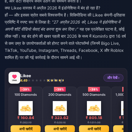
है, और डेटा सक्रिय कदम उठाने का समर्थन करता है।
क्या Likee वास्तव में अप्रैल 2026 में इंडोनेशिया में बंद हो रहा है?
हाँ — और इसका स्रोत सबसे विश्वसनीय है। विकिपीडिया की Likee कंपनी-इतिहास
प्रविष्टि में स्पष्ट रूप से लिखा है:
"27 अप्रैल 2026 को, Likee ने इंडोनेशिया में
अपनी शॉर्ट वीडियो सेवाएं बंद करना शुरू कर दिया।"
यह एक प्रलेखित घटना है, कोई
लीक नहीं। यह बंद होने की खबर पहली बार 2026 के मध्य में Kominfo द्वारा 16 वर्ष
से कम उम्र के उपयोगकर्ताओं को होस्ट करने वाले प्लेटफॉर्म्स (जिनमें Bigo Live,
TikTok, YouTube, Instagram, Threads, Facebook, X और Roblox
शामिल हैं) पर की गई कार्रवाई के दौरान सामने आई थी।
Likee
और देखें ›
4.49
526 बिक चुके
-39%
-39%
-39%
-39
100 Diamonds
200 Diamonds
500 Diamonds
1,000 Dia
₹ 160.84
₹ 323.62
₹ 805.18
₹ 1610
₹ 262.19
₹ 528.16
₹ 1311.06
₹ 2623.
अभी खरीदें
अभी खरीदें
अभी खरीदें
अभी खरी