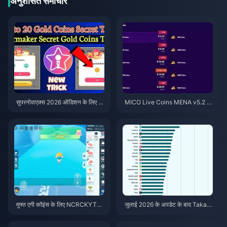
अनुशंसित समाचार
सुपरनोवाएक्स 2026 ऑडिशन के लिए स
MICO Live Coins MENA v5.2 के
स्ते स्टारमेकर कोइंस (12-23% की छूट)
बाद: 2026 के सबसे सस्ते डील्स
मुफ्त एगी कॉइंस के लिए NCRCKYT8E
जुलाई 2026 के अपडेट के बाद Taka L
F कोड कैसे रिडीम करें (अगस्त 2026)
ive 1.2.11 बैटरी तेजी से खत्म कर रहा
है? कारण और समाधान