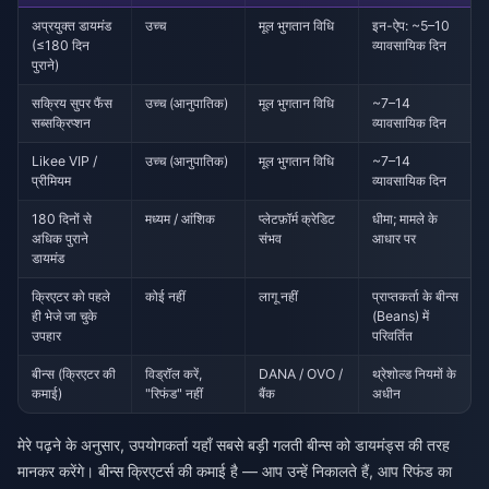
अप्रयुक्त डायमंड
उच्च
मूल भुगतान विधि
इन-ऐप: ~5–10
(≤180 दिन
व्यावसायिक दिन
पुराने)
सक्रिय सुपर फैंस
उच्च (आनुपातिक)
मूल भुगतान विधि
~7–14
सब्सक्रिप्शन
व्यावसायिक दिन
Likee VIP /
उच्च (आनुपातिक)
मूल भुगतान विधि
~7–14
प्रीमियम
व्यावसायिक दिन
180 दिनों से
मध्यम / आंशिक
प्लेटफ़ॉर्म क्रेडिट
धीमा; मामले के
अधिक पुराने
संभव
आधार पर
डायमंड
क्रिएटर को पहले
कोई नहीं
लागू नहीं
प्राप्तकर्ता के बीन्स
ही भेजे जा चुके
(Beans) में
उपहार
परिवर्तित
बीन्स (क्रिएटर की
विड्रॉल करें,
DANA / OVO /
थ्रेशोल्ड नियमों के
कमाई)
"रिफंड" नहीं
बैंक
अधीन
मेरे पढ़ने के अनुसार, उपयोगकर्ता यहाँ सबसे बड़ी गलती बीन्स को डायमंड्स की तरह
मानकर करेंगे। बीन्स क्रिएटर्स की कमाई है — आप उन्हें निकालते हैं, आप रिफंड का