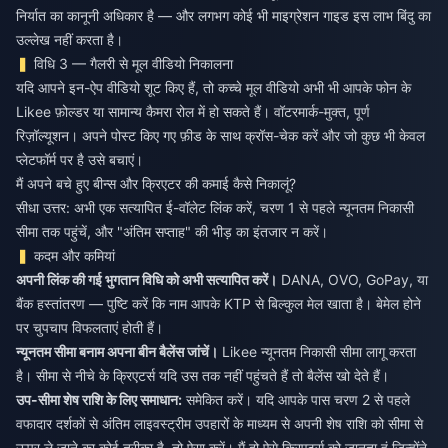
निर्यात का कानूनी अधिकार है — और लगभग कोई भी माइग्रेशन गाइड इस लाभ बिंदु का
उल्लेख नहीं करता है।
विधि 3 — गैलरी से मूल वीडियो निकालना
यदि आपने इन-ऐप वीडियो शूट किए हैं, तो कच्चे मूल वीडियो अभी भी आपके फोन के
Likee फ़ोल्डर या सामान्य कैमरा रोल में हो सकते हैं। वॉटरमार्क-मुक्त, पूर्ण
रिज़ॉल्यूशन। अपने पोस्ट किए गए फ़ीड के साथ क्रॉस-चेक करें और जो कुछ भी केवल
प्लेटफॉर्म पर है उसे बचाएं।
मैं अपने बचे हुए बीन्स और क्रिएटर की कमाई कैसे निकालूं?
सीधा उत्तर: अभी एक सत्यापित ई-वॉलेट लिंक करें, चरण 1 से पहले न्यूनतम निकासी
सीमा तक पहुंचें, और "अंतिम सप्ताह" की भीड़ का इंतजार न करें।
कदम और कमियां
अपनी लिंक की गई भुगतान विधि को अभी सत्यापित करें।
DANA, OVO, GoPay, या
बैंक हस्तांतरण — पुष्टि करें कि नाम आपके KTP से बिल्कुल मेल खाता है। बेमेल होने
पर चुपचाप विफलताएं होती हैं।
न्यूनतम सीमा बनाम अपना बीन बैलेंस जांचें।
Likee न्यूनतम निकासी सीमा लागू करता
है। सीमा से नीचे के क्रिएटर्स यदि उस तक नहीं पहुंचते हैं तो बैलेंस खो देते हैं।
उप-सीमा शेष राशि के लिए समाधान:
समेकित करें। यदि आपके पास चरण 2 से पहले
वफादार दर्शकों से अंतिम लाइवस्ट्रीम उपहारों के माध्यम से अपनी शेष राशि को सीमा से
ऊपर ले जाने का कोई तरीका है, तो ऐसा करें। मैं दो ऐसे क्रिएटर्स को जानता हूं जिन्होंने