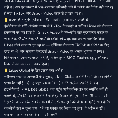
जैसी कम राजस्व वाली क्षेत्रीय सेवा के लिए, अनुपालन लागत और लाभ का गणित समान
नहीं है। आप ऐसे बाजार में आयु-सत्यापन बुनियादी ढांचे में करोड़ों का निवेश नहीं कर रहे
हैं जहाँ TikTok और Snack Video पहले से ही शीर्ष पर हैं।
बाजार की संतृप्ति (Market Saturation) भी मायने रखती है
इंडोनेशिया के शॉर्ट-वीडियो बाजार में TikTok के दबदबे ने वर्षों से Likee की क्रिएटर
इकोनॉमी को दबा दिया है। Snack Video ने कम-घर्षण वाले मुद्रीकरण मॉडल के
साथ टियर-2 और टियर-3 शहरों के दर्शकों को आक्रामक रूप से आकर्षित किया।
Likee दोनों तरफ से दब रहा था — प्रीमियम क्रिएटर्स TikTok के CPM के लिए
छोड़ रहे थे, और सामान्य क्रिएटर्स Snack Video के आसान भुगतान के लिए।
विनियमन ही एकमात्र कारण नहीं है, लेकिन इसने BIGO Technology को बाहर
निकलने का एक स्पष्ट आधार दिया।
Likee Global के लिए इसका क्या अर्थ है
नवीनतम उपलब्ध जानकारी के अनुसार, Likee Global इंडोनेशिया में सेवा बंद होने से
प्रभावित नहीं है
। दो महत्वपूर्ण सावधानियां: (1) 27 अप्रैल, 2026 के बाद
इंडोनेशियाई IP से Likee Global तक पहुंच आधिकारिक तौर पर समर्थित नहीं हो
सकती है, और (2) आपके इंडोनेशिया-क्षेत्र के खाते की मुद्रा, बीन्स (Beans) और
'सुपर फैन्स' सब्सक्रिप्शन के आसानी से ट्रांसफर होने की संभावना नहीं है, भले ही ऐप
तकनीकी रूप से खुल जाए। "मैं बस ग्लोबल पर स्विच कर लूंगा" के भरोसे न रहें।
क्या काम करना बंद कर देगा — और कब?