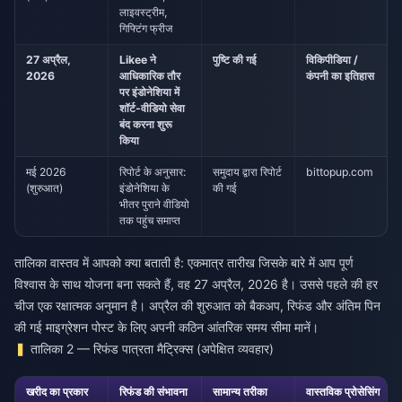
लाइवस्ट्रीम,
गिफ्टिंग फ्रीज
27 अप्रैल,
Likee ने
पुष्टि की गई
विकिपीडिया /
2026
आधिकारिक तौर
कंपनी का इतिहास
पर इंडोनेशिया में
शॉर्ट-वीडियो सेवा
बंद करना शुरू
किया
मई 2026
रिपोर्ट के अनुसार:
समुदाय द्वारा रिपोर्ट
bittopup.com
(शुरुआत)
इंडोनेशिया के
की गई
भीतर पुराने वीडियो
तक पहुंच समाप्त
तालिका वास्तव में आपको क्या बताती है: एकमात्र तारीख जिसके बारे में आप पूर्ण
विश्वास के साथ योजना बना सकते हैं, वह 27 अप्रैल, 2026 है। उससे पहले की हर
चीज एक रक्षात्मक अनुमान है। अप्रैल की शुरुआत को बैकअप, रिफंड और अंतिम पिन
की गई माइग्रेशन पोस्ट के लिए अपनी कठिन आंतरिक समय सीमा मानें।
तालिका 2 — रिफंड पात्रता मैट्रिक्स (अपेक्षित व्यवहार)
खरीद का प्रकार
रिफंड की संभावना
सामान्य तरीका
वास्तविक प्रोसेसिंग