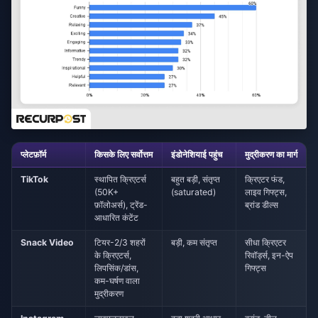
प्लेटफ़ॉर्म
किसके लिए सर्वोत्तम
इंडोनेशियाई पहुंच
मुद्रीकरण का मार्ग
TikTok
स्थापित क्रिएटर्स
बहुत बड़ी, संतृप्त
क्रिएटर फंड,
(50K+
(saturated)
लाइव गिफ्ट्स,
फ़ॉलोअर्स), ट्रेंड-
ब्रांड डील्स
आधारित कंटेंट
Snack Video
टियर-2/3 शहरों
बड़ी, कम संतृप्त
सीधा क्रिएटर
के क्रिएटर्स,
रिवॉर्ड्स, इन-ऐप
लिपसिंक/डांस,
गिफ्ट्स
कम-घर्षण वाला
मुद्रीकरण