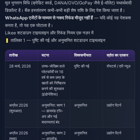
मूल भुगतान विधि (क्रेडिट कार्ड, DANA/OVO/GoPay जैसे ई-वॉलेट) यथार्थवादी
डिफ़ॉल्ट है। बैंक हस्तांतरण कभी-कभी बड़ी शेष राशि के लिए पेश किया जाता है।
WhatsApp एजेंटों के माध्यम से नकद रिफंड मौजूद नहीं हैं
— यदि कोई यह पेशकश
करता है, तो यह एक घोटाला है।
Likee शटडाउन टाइमलाइन और रिफंड नियम एक नज़र में
तालिका 1 — पुष्टि की गई और अनुमानित शटडाउन टाइमलाइन
तारीख
घटना
विश्वसनीयता
स्रोत का प्रकार
28 मार्च, 2026
उच्च-जोखिम वाले
पुष्टि की गई
रॉयटर्स / एपी न्यूज़
प्लेटफॉर्मों पर 16
वर्ष से कम उम्र के
खातों को निष्क्रिय
करने की शुरुआत
(इंडोनेशिया)
अप्रैल 2026
अनुमानित: चरण 1
अनुमानित
उद्योग पैटर्न
(शुरुआत)
— डायमंड टॉप-
अप और नई
सदस्यताएं बंद
अप्रैल 2026
अनुमानित: चरण 2
अनुमानित
उद्योग पैटर्न
(मध्य)
— अपलोड,