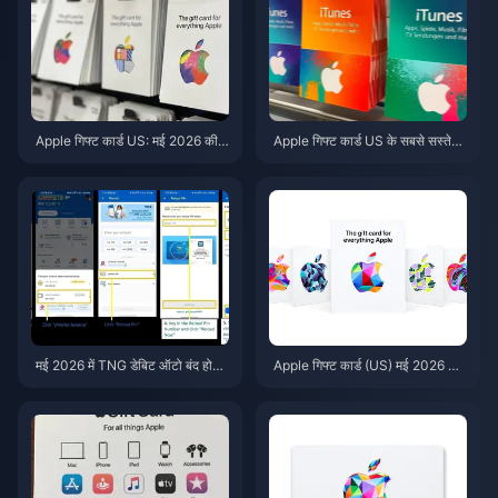
Apple गिफ्ट कार्ड US: मई 2026 की
Apple गिफ्ट कार्ड US के सबसे सस्ते
सर्वोत्तम डील्स और मूल्यवर्ग
सौदे मई 2026: 7 साइटों की रैंकिंग और
परीक्षण
मई 2026 में TNG डेबिट ऑटो बंद होने
Apple गिफ्ट कार्ड (US) मई 2026 की
के बाद अपने TNG eWallet को कैसे
सर्वोत्तम डील: 5 सबसे सस्ती साइटें
चालू रखें — रीलोड पिन सर्वाइवल गाइड