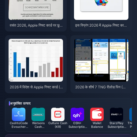
वसंत 2026, Apple गिफ्ट कार्ड पर छूट
इस स्प्रिंग 2026 में Apple गिफ्ट कार्ड
और कैशबैक को एक साथ जोड़ने के लिए ए
(US) पर 15% की बचत कैसे करें: 7
क आदर्श समय क्यों है?
स्टैकिंग टिप्स
2026 में विदेश से Apple गिफ्ट कार्ड (U
2026 के शीर्ष 7 TNG रीलोड पिन (M
S) खरीदने के लिए 7 सबसे सस्ती साइटें
Y) डील्स: स्कैम-प्रूफ गाइड
अनुशंसित उत्पाद
CashtoCode
Watsons
Culture Cash
OSN+
Wallet
StarzPlay
TNG R
Evoucher
Cash
(KR)
Subscription
Balance
Subscription
Pin 
(ZAR)
Voucher
(JO)
Voucher
(MY)