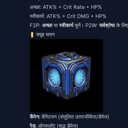
अच्छा: ATK% + Crit Rate + HP%
स्वीकार्य: ATK% + Crit DMG + HP%
F2P:
अच्छा
या
स्वीकार्य
चुनें। P2W:
सर्वश्रेष्ठ
के लिए 
क्यूब चयन
कैंपेन:
बैस्टियन (संतुलित उत्तरजीविता/डैमेज)
रेड:
ऑनस्लॉट (शुद्ध डैमेज)