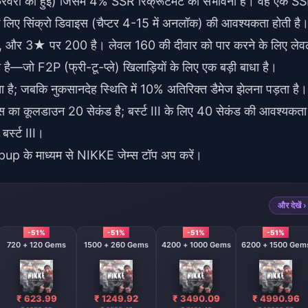
रवरी को हुई) जिसमें 4% SSR रिक्रूटमेंट की संभावना है। वह एक S
के लिए सिंक्रो डिवाइस (चैप्टर 4-15 में अनलॉक) की आवश्यकता होती है
र 3★ पर 200 है। लेवल 160 की दीवार को पार करने के लिए लेव
—जो F2P (फ्री-टू-प्ले) खिलाड़ियों के लिए एक बड़ी बाधा है।
 है; जबकि नुकसानदेह स्थिति में 10% अतिरिक्त डैमेज झेलना पड़ता है।
िल्स का कूलडाउन 20 सेकंड है; बर्स्ट III के लिए 40 सेकंड की आवश्यकता
बर्स्ट III।
opup के माध्यम से
NIKKE जेम्स टॉप अप करें
।
और देखें ›
-51%
-51%
-51%
-51%
720 + 120 Gems
1500 + 260 Gems
4200 + 1000 Gems
6200 + 1500 Gem
₹ 623.99
₹ 1249.92
₹ 3490.09
₹ 4990.96