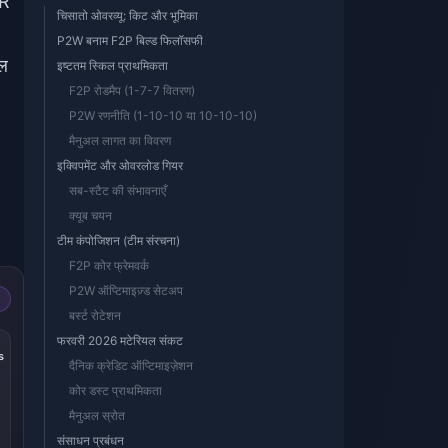
SR
चिसातो ओवरव्यू: किट और भूमिका
।
P2W बनाम F2P बिल्ड फिलॉसफी
ल
इष्टतम स्किल प्राथमिकता
F2P रोडमैप (1-7-7 वितरण)
P2W रणनीति (1-10-10 या 10-10-10)
मैनुअल लागत का विवरण
इक्विपमेंट और ओवरलोड गियर
सब-स्टैट की संभावनाएँ
क्यूब चयन
टीम कंपोजिशन (टीम संरचना)
F2P कोर फ्रेमवर्क
P2W ऑप्टिमाइज़्ड सेटअप
बर्स्ट रोटेशन
फरवरी 2026 मटेरियल संकट
s
दैनिक क्रेडिट ऑप्टिमाइज़ेशन
कोर डस्ट प्राथमिकता
मैनुअल स्रोत
संसाधन प्रबंधन