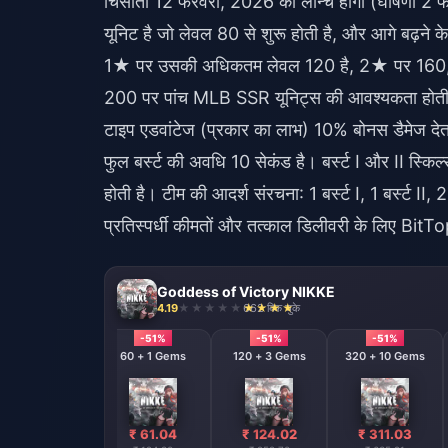
चिसातो 12 फरवरी, 2026 को लॉन्च होगी (घोषणा 2 फ
यूनिट है जो लेवल 80 से शुरू होती है, और आगे बढ़ने 
1★ पर उसकी अधिकतम लेवल 120 है, 2★ पर 160, औ
200 पर पांच MLB SSR यूनिट्स की आवश्यकता होती है
टाइप एडवांटेज (प्रकार का लाभ) 10% बोनस डैमेज देता
फुल बर्स्ट की अवधि 10 सेकंड है। बर्स्ट I और II स्क
होती है। टीम की आदर्श संरचना: 1 बर्स्ट I, 1 बर्स्ट II, 2 
प्रतिस्पर्धी कीमतों और तत्काल डिलीवरी के लिए BitT
Goddess of Victory NIKKE
4.19
662 बिक चुके
-51%
-51%
-51%
60 + 1 Gems
120 + 3 Gems
320 + 10 Gems
₹ 61.04
₹ 124.02
₹ 311.03