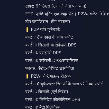
टावर:
रेजिलिएंस (उत्तरजीविता पर ध्यान)
F2P: प्रति यूनिट एक क्यूब सेट। P2W: कंटेंट-विशिष
टीम कंपोजिशन (टीम संरचना)
F2P कोर फ्रेमवर्क
बर्स्ट I: टीम बफ्स के साथ सपोर्ट
बर्स्ट II: चिसातो या सेकेंडरी DPS
बर्स्ट III: प्राइमरी DPS
बर्स्ट III: सेकेंडरी DPS/स्पेशलिस्ट
फ्लेक्स: कंटेंट-विशिष्ट उपयोगिता
P2W ऑप्टिमाइज़्ड सेटअप
बर्स्ट I: मैन्युफैक्चरर सिनर्जी के साथ प्रीमियम सपोर्ट
बर्स्ट II: चिसातो (पूर्ण निवेश)
बर्स्ट III: लिमिटेड कोलैबोरेशन DPS
बर्स्ट III: मेटा पिलग्रिम