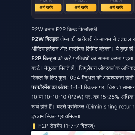
₹ 124.80
₹ 252.70
₹ 635.91
अभी खरीदें
अभी खरीदें
अभी खरीदें
P2W बनाम F2P बिल्ड फिलॉसफी
P2W बिल्ड्स
जेम्स की खरीदारी के माध्यम से तत्काल सं
ऑप्टिमाइज़ेशन और मल्टीपल लिमिट ब्रेक्स। ये कुछ ही द
F2P बिल्ड्स
को कड़े प्रतिबंधों का सामना करना पड़
बर्स्ट I मैनुअल मिलते हैं। सिमुलेशन ओवरक्लॉक अधिक
स्किल के लिए कुल 1094 मैनुअल की आवश्यकता होती ह
परफॉरमेंस का अंतर:
1-1-1 स्किल्स पर, चिसातो सामान्
10 या 10-10-10 (P2W) पर, वह 15-25% अधिक प्रभ
खर्च होते हैं। घटते प्रतिफल (Diminishing returns
इष्टतम स्किल प्राथमिकता
F2P रोडमैप (1-7-7 वितरण)