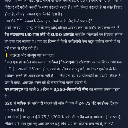
आदत जो मैंने अपनाई: पुष्टि करने से पहले चेकआउट टोटल का स्क्रीनशॉट लें, क्योंकि
रिसेलर दरें प्रोमो चक्रों के साथ बदलती रहती हैं। यदि कीमत बदलती है या कोई विवाद
होता है, तो यह आपको एक रिकॉर्ड देता है।
आप SUGO सिक्का रिसेलर मूल्य निर्धारण के लिए कैसे पात्र हैं?
अच्छी खबर — पात्र होने के लिए कोई वॉल्यूम आवश्यकता या विशेष कार्यक्रम नहीं है।
वैध संख्यात्मक UID वाला कोई भी SUGO अकाउंट
समर्थित प्लेटफॉर्म पर रिसेलर कीमत
का दावा कर सकता है। यह वह हिस्सा है जिसे प्रतियोगी पेज बहुत जटिल बनाते हैं या
पूरी तरह से छोड़ देते हैं।
पात्रता और वॉल्यूम आवश्यकताएं
केवल एक ही कठिन आवश्यकता
ग्लोबल (गैर-ताइवान) संस्करण
पर एक वैध संख्यात्मक
UID है। आपको "रिसेलर" होने, खर्च की सीमा तक पहुंचने, या टियर एक्सेस के लिए
आवेदन करने की आवश्यकता नहीं है — रियायती दर बस प्लेटफॉर्म की स्थायी कीमत है।
उस ने कहा, अकाउंट-स्तर की दो चेतावनियां मायने रखती हैं:
नए अकाउंट्स
को पहले 30 दिनों में
6,250-सिक्कों की सीमा
का सामना करना पड़ता
है।
$20 से अधिक
की खरीदारी धोखाधड़ी जांच के रूप में
24–72 घंटे का होल्ड
ट्रिगर
कर सकती है।
इनमें से कोई भी एकल $0.75 / 1,200-सिक्के की खरीद को प्रभावित नहीं करता है,
लेकिन यदि आप एक नए अकाउंट पर बड़े टॉप-अप की योजना बना रहे हैं, तो इसे