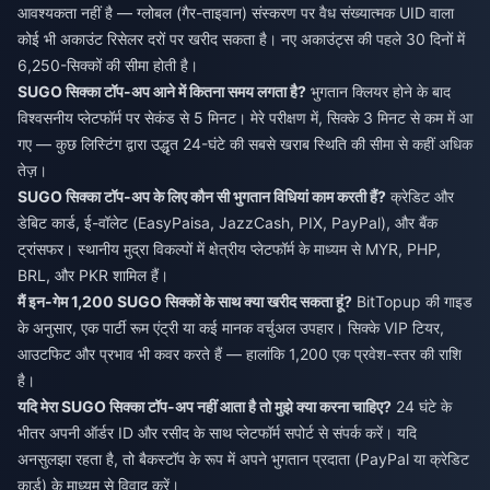
आवश्यकता नहीं है — ग्लोबल (गैर-ताइवान) संस्करण पर वैध संख्यात्मक UID वाला
कोई भी अकाउंट रिसेलर दरों पर खरीद सकता है। नए अकाउंट्स की पहले 30 दिनों में
6,250-सिक्कों की सीमा होती है।
SUGO सिक्का टॉप-अप आने में कितना समय लगता है?
भुगतान क्लियर होने के बाद
विश्वसनीय प्लेटफॉर्म पर सेकंड से 5 मिनट। मेरे परीक्षण में, सिक्के 3 मिनट से कम में आ
गए — कुछ लिस्टिंग द्वारा उद्धृत 24-घंटे की सबसे खराब स्थिति की सीमा से कहीं अधिक
तेज़।
SUGO सिक्का टॉप-अप के लिए कौन सी भुगतान विधियां काम करती हैं?
क्रेडिट और
डेबिट कार्ड, ई-वॉलेट (EasyPaisa, JazzCash, PIX, PayPal), और बैंक
ट्रांसफर। स्थानीय मुद्रा विकल्पों में क्षेत्रीय प्लेटफॉर्म के माध्यम से MYR, PHP,
BRL, और PKR शामिल हैं।
मैं इन-गेम 1,200 SUGO सिक्कों के साथ क्या खरीद सकता हूं?
BitTopup की गाइड
के अनुसार, एक पार्टी रूम एंट्री या कई मानक वर्चुअल उपहार। सिक्के VIP टियर,
आउटफिट और प्रभाव भी कवर करते हैं — हालांकि 1,200 एक प्रवेश-स्तर की राशि
है।
यदि मेरा SUGO सिक्का टॉप-अप नहीं आता है तो मुझे क्या करना चाहिए?
24 घंटे के
भीतर अपनी ऑर्डर ID और रसीद के साथ प्लेटफॉर्म सपोर्ट से संपर्क करें। यदि
अनसुलझा रहता है, तो बैकस्टॉप के रूप में अपने भुगतान प्रदाता (PayPal या क्रेडिट
कार्ड) के माध्यम से विवाद करें।