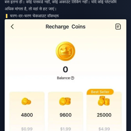
बस इतना ही। कोई पासवर्ड नहीं, कोई अकाउंट लिंकिंग नहीं। यदि कोई प्लेटफॉर्म
अधिक मांगता है, तो वहां से हट जाएं।
चरण-दर-चरण चेकआउट वॉकथ्रू