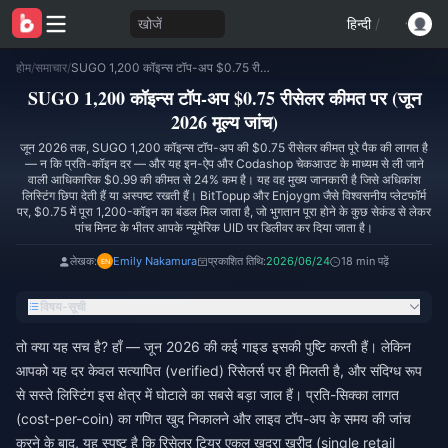
खोजें
हिन्दी
/
होम
/
समाचार
/
SUGO 1,200 कॉइन्स टॉप-अप $0.75 रीसेलर कीमत पर (जून 2026 मूल्य जांच)
SUGO 1,200 कॉइन्स टॉप-अप $0.75 रीसेलर कीमत पर (जून
2026 मूल्य जांच)
जून 2026 तक, SUGO 1,200 कॉइन्स टॉप-अप की $0.75 रीसेलर कीमत पूरे पैक की लागत है
— न कि प्रति-कॉइन दर — और यह इन-ऐप और Codashop चेकआउट के माध्यम से ली जाने
वाली आधिकारिक $0.99 की कीमत से 24% कम है। यह वह मुख्य जानकारी है जिसे अधिकांश
लिस्टिंग छिपा देती हैं या अस्पष्ट रखती हैं। BitTopup और Enjoygm जैसे विश्वसनीय प्लेटफॉर्म
पर, $0.75 में पूरा 1,200-कॉइन का बंडल मिल जाता है, जो भुगतान पूरा होने के कुछ सेकंड से लेकर
पांच मिनट के भीतर आपके न्यूमेरिक UID पर डिलीवर कर दिया जाता है।
लेखक:
Emily Nakamura
प्रकाशित तिथि:
2026/06/24
18 min पढ़ें
विषय-सूची
तो क्या यह सच है? हाँ — जून 2026 की कई गाइड इसकी पुष्टि करती हैं। लेकिन
आपको यह दर केवल सत्यापित (verified) रिसेलर्स पर ही मिलती है, और संदिग्ध रूप
से सस्ते लिस्टिंग इस क्षेत्र में घोटाले का सबसे बड़ा जाल हैं। प्रति-सिक्का लागत
(cost-per-coin) का गणित खुद निकालने और लाइव टॉप-अप के समय की जांच
करने के बाद, यह स्पष्ट है कि रिसेलर टियर एकल खुदरा खरीद (single retail