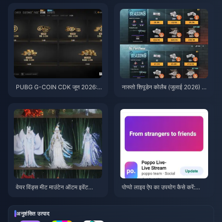
है? कारण और समाधान
PUBG G-COIN CDK जून 2026:
नारुतो शिपूडेन कोलैब (जुलाई 2026) के
क्या $91.43 का डबल प्रोमो वाकई इस
लिए सस्ते में PUBG Mobile UC ख
के लायक है?
रीदें: लागत, सर्वश्रेष्ठ पैक और सुरक्षित
टॉप-अप
वेयर विंड्स मीट माउंटेन ऑटम इवेंट
पोप्पो लाइव ऐप का उपयोग कैसे करें:
रिवार्ड्स जुलाई 2026: पूरी सूची, मुद्रा औ
शुरुआती लोगों के लिए पूरी गाइड | जुलाई
र प्राथमिकता
2026
अनुशंसित उत्पाद