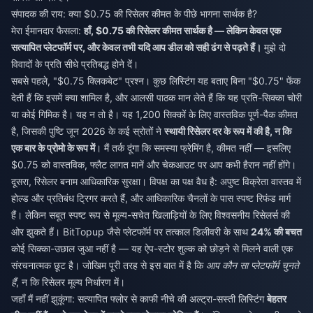
संपादक की राय: क्या $0.75 की रिसेलर कीमत के पीछे भागना सार्थक है?
मेरा ईमानदार फैसला:
हाँ, $0.75 की रिसेलर कीमत सार्थक है — लेकिन केवल एक
सत्यापित प्लेटफॉर्म पर, और केवल तभी यदि आप डील को सही ढंग से पढ़ते हैं।
मुझे दो
विवादों के प्रति सीधे प्रतिबद्ध होने दें।
सबसे पहले, "$0.75 क्लिकबेट" प्रश्न। कुछ लिस्टिंग यह बताए बिना "$0.75" फेंक
देती हैं कि इसमें क्या शामिल है, और आलसी पाठक मान लेते हैं कि यह प्रति-सिक्का चोरी
या कोई गिमिक है। यह न तो है। यह 1,200 सिक्कों के लिए वास्तविक पूर्ण-पैक कीमत
है, जिसकी पुष्टि जून 2026 के कई स्रोतों ने
स्थायी रिसेलर दर के रूप में की है, न कि
एक बार के प्रोमो के रूप में
। मैं तर्क दूंगा कि समस्या फ्रेमिंग है, कीमत नहीं — इसलिए
$0.75 को वास्तविक, फ्लैट लागत मानें और चेकआउट पर आप कभी हैरान नहीं होंगे।
दूसरा, रिसेलर बनाम आधिकारिक सुरक्षा। विपक्ष का पक्ष वैध है: अपुष्ट विक्रेता वास्तव में
होल्ड और प्रतिबंध ट्रिगर करते हैं, और आधिकारिक चैनलों के पास स्पष्ट रिफंड मार्ग
हैं। लेकिन सबूत स्पष्ट रूप से मूल्य-सचेत खिलाड़ियों के लिए विश्वसनीय रिसेलर्स की
ओर झुकते हैं। BitTopup जैसे प्लेटफॉर्म पर तत्काल डिलीवरी के साथ
24% की बचत
कोई सिक्का-उछाल जुआ नहीं है — यह ऐप-स्टोर शुल्क को छोड़ने से मिलने वाली एक
संरचनात्मक छूट है। जोखिम पूरी तरह से इस बात में है कि
आप कौन सा प्लेटफॉर्म चुनते
हैं
, न कि रिसेलर मूल्य निर्धारण में।
जहाँ मैं नहीं झुकूंगा: सत्यापित फ्लोर से काफी नीचे की अल्ट्रा-सस्ती लिस्टिंग
बेहतर