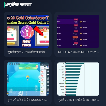
अनुशंसित समाचार
सुपरनोवाएक्स 2026 ऑडिशन के लिए स
MICO Live Coins MENA v5.2 के
स्ते स्टारमेकर कोइंस (12-23% की छूट)
बाद: 2026 के सबसे सस्ते डील्स
मुफ्त एगी कॉइंस के लिए NCRCKYT8E
जुलाई 2026 के अपडेट के बाद Taka L
F कोड कैसे रिडीम करें (अगस्त 2026)
ive 1.2.11 बैटरी तेजी से खत्म कर रहा