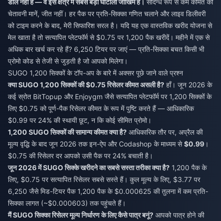
डील नहीं हैं — वे इस क्षेत्र में सबसे बड़ा घोटाला जोखिम हैं।
संदिग्ध रूप से कम कीमत को
चेतावनी मानें, जीत नहीं। हर पैक पर प्रति-सिक्का गणित चलाने और लाइव डिलीवरी
को टाइम करने के बाद, मेरी सिफारिश सरल है। यदि यह एक वास्तविक खरीद योजना से
मेल खाता है तो सत्यापित प्लेटफॉर्म से $0.75 पर 1,200 पैक खरीदें। महीने में एक से
अधिक बार खर्च कर रहे हैं? 6,250 टियर पर जाएं — प्रति-सिक्का बचत किसी भी
प्रोमो कोड से तेजी से जुड़ती है जो आपको मिलेगा।
SUGO 1,200 सिक्कों के टॉप-अप के बारे में अक्सर पूछे जाने वाले प्रश्न
क्या SUGO 1,200 सिक्कों की $0.75 रिसेलर कीमत असली है?
हाँ। जून 2026 के
कई स्रोत BitTopup और Enjoygm जैसे सत्यापित प्लेटफॉर्म पर 1,200 सिक्कों के
लिए $0.75 को पूर्ण-पैक रिसेलर कीमत के रूप में पुष्टि करते हैं — आधिकारिक
$0.99 पर 24% की स्थायी छूट, न कि कोई सीमित प्रोमो।
1,200 SUGO सिक्कों की सामान्य कीमत क्या है?
आधिकारिक तौर पर, अप्रैल की
मूल्य वृद्धि के बाद जून 2026 तक इन-ऐप और Codashop के माध्यम से
$0.99
।
$0.75 की रिसेलर दर आपको उसी पैक पर 24% बचाती है।
जून 2026 में SUGO सिक्के खरीदने का सबसे सस्ता तरीका क्या है?
1,200 पैक के
लिए, $0.75 पर सत्यापित रिसेलर सबसे सस्ते हैं। कुल मूल्य के लिए, $3.77 पर
6,250 जैसे मिड-टियर पैक 1,200 पैक के $0.000625 की तुलना में कम प्रति-
सिक्का लागत (~$0.000603) तक पहुंचते हैं।
मैं SUGO सिक्का रिसेलर मूल्य निर्धारण के लिए कैसे पात्र बनूं?
आपको पात्र होने की