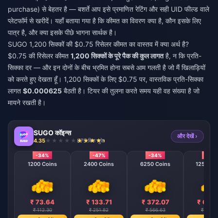
purchase) से बेहतर है — बशर्ते आप इसे प्रमाणित रेटिंग और सही UID फील्ड वाले
प्लेटफॉर्म से खरीदें। यहाँ बताया गया है कि कीमत का विवरण क्या है, कौन इसके लिए
पात्र है, और क्या इसके पीछे भागना सार्थक है।
SUGO 1,200 सिक्कों की $0.75 रिसेलर कीमत का वास्तव में क्या अर्थ है?
$0.75 की रिसेलर कीमत
1,200 सिक्कों के पूरे पैक की कुल लागत
है, न कि प्रति-
सिक्का दर — और इन दोनों के बीच भ्रमित होना सबसे आम गलती है जो मैं खिलाड़ियों
को करते हुए देखता हूँ। 1,200 सिक्कों के लिए $0.75 पर, वास्तविक प्रति-सिक्का
लागत
$0.000625
बैठती है। टियर की तुलना करते समय यही वह संख्या है जो
मायने रखती है।
SUGO कॉइन्स
और देखें ›
4.35
875 बिक चुके
-34%
-47%
-34%
-40
1200 Coins
2400 Coins
6250 Coins
12500 C
₹ 73.64
₹ 133.71
₹ 372.07
₹ 686
₹ 112.30
₹ 251.82
₹ 566.63
₹ 1134.