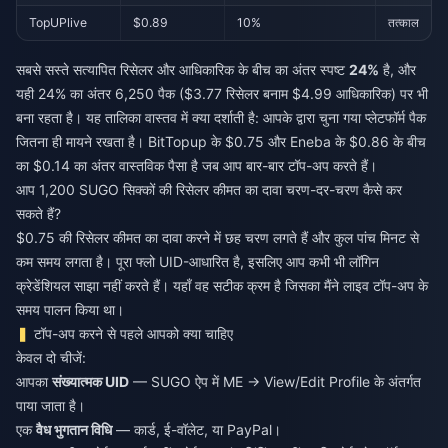
TopUPlive
$0.89
10%
तत्काल
सबसे सस्ते सत्यापित रिसेलर और आधिकारिक के बीच का अंतर स्पष्ट
24%
है, और
यही 24% का अंतर 6,250 पैक ($3.77 रिसेलर बनाम $4.99 आधिकारिक) पर भी
बना रहता है। यह तालिका वास्तव में क्या दर्शाती है: आपके द्वारा चुना गया प्लेटफॉर्म पैक
जितना ही मायने रखता है। BitTopup के $0.75 और Eneba के $0.86 के बीच
का $0.14 का अंतर वास्तविक पैसा है जब आप बार-बार टॉप-अप करते हैं।
आप 1,200 SUGO सिक्कों की रिसेलर कीमत का दावा चरण-दर-चरण कैसे कर
सकते हैं?
$0.75 की रिसेलर कीमत का दावा करने में छह चरण लगते हैं और कुल पांच मिनट से
कम समय लगता है। पूरा फ्लो UID-आधारित है, इसलिए आप कभी भी लॉगिन
क्रेडेंशियल साझा नहीं करते हैं। यहाँ वह सटीक क्रम है जिसका मैंने लाइव टॉप-अप के
समय पालन किया था।
टॉप-अप करने से पहले आपको क्या चाहिए
केवल दो चीजें:
आपका
संख्यात्मक UID
— SUGO ऐप में ME → View/Edit Profile के अंतर्गत
पाया जाता है।
एक
वैध भुगतान विधि
— कार्ड, ई-वॉलेट, या PayPal।