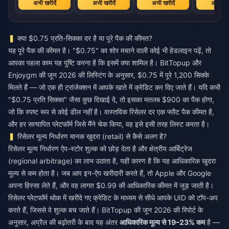
अभी खरीदें
अभी खरीदें
अभी खरीदें
अभी खरी
क्या $0.75 प्रति-सिक्का दर है या पूरे पैक की कीमत?
यह पूरे पैक की कीमत है। "$0.75" का शोर मचाने वाली कोई भी हेडलाइन पढ़ें, तो
आपका पहला काम यह पुष्टि करना है कि इसमें क्या शामिल है। BitTopup और
Enjoygm की जून 2026 की लिस्टिंग के अनुसार, $0.75 में पूरे 1,200 सिक्के
मिलते हैं — जो एक ही ट्रांजेक्शन में आपके खाते में क्रेडिट कर दिए जाते हैं। यदि कभी
"$0.75 प्रति सिक्का" जैसा कुछ दिखाई दे, तो इसका मतलब $900 का पैक होगा,
जो कि स्पष्ट रूप से कोई डील नहीं है। वास्तविक रिसेलर दर एक फ्लैट पैक कीमत है,
और हर सत्यापित प्लेटफॉर्म जिसे मैंने चेक किया, वह इसे इसी तरह लिस्ट करता है।
रिसेलर मूल्य निर्धारण मानक खुदरा (retail) से कैसे अलग है?
रिसेलर मूल्य निर्धारण ऐप-स्टोर शुल्क को छोड़ देता है और क्षेत्रीय आर्बिट्रेज
(regional arbitrage) का लाभ उठाता है, यही कारण है कि यह आधिकारिक खुदरा
मूल्य से कम होता है। जब आप इन-ऐप खरीदारी करते हैं, तो Apple और Google
अपना हिस्सा लेते हैं, और वह लागत $0.99 की आधिकारिक कीमत में जुड़ जाती है।
रिसेलर प्लेटफॉर्म थोक में खरीदे गए क्रेडिट के माध्यम से सीधे आपके UID को टॉप-अप
करते हैं, जिससे वे शुल्क बच जाते हैं। BitTopup की जून 2026 की रिपोर्ट के
अनुसार, अप्रैल की बढ़ोतरी के बाद यह अंतर
आधिकारिक मूल्य से 19–23% कम
है —