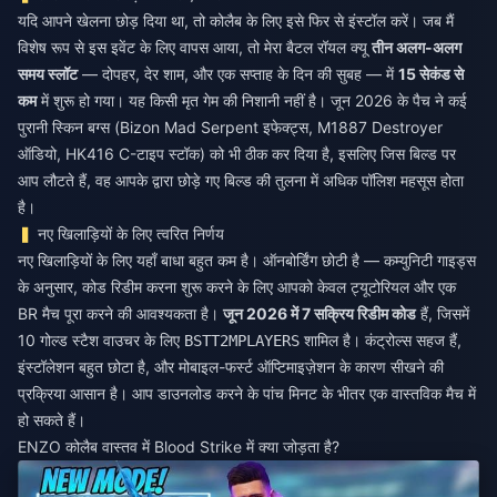
यदि आपने खेलना छोड़ दिया था, तो कोलैब के लिए इसे फिर से इंस्टॉल करें। जब मैं
विशेष रूप से इस इवेंट के लिए वापस आया, तो मेरा बैटल रॉयल क्यू
तीन अलग-अलग
समय स्लॉट
— दोपहर, देर शाम, और एक सप्ताह के दिन की सुबह — में
15 सेकंड से
कम
में शुरू हो गया। यह किसी मृत गेम की निशानी नहीं है। जून 2026 के पैच ने कई
पुरानी स्किन बग्स (Bizon Mad Serpent इफेक्ट्स, M1887 Destroyer
ऑडियो, HK416 C-टाइप स्टॉक) को भी ठीक कर दिया है, इसलिए जिस बिल्ड पर
आप लौटते हैं, वह आपके द्वारा छोड़े गए बिल्ड की तुलना में अधिक पॉलिश महसूस होता
है।
नए खिलाड़ियों के लिए त्वरित निर्णय
नए खिलाड़ियों के लिए यहाँ बाधा बहुत कम है। ऑनबोर्डिंग छोटी है — कम्युनिटी गाइड्स
के अनुसार, कोड रिडीम करना शुरू करने के लिए आपको केवल ट्यूटोरियल और एक
BR मैच पूरा करने की आवश्यकता है।
जून 2026 में 7 सक्रिय रिडीम कोड
हैं, जिसमें
10 गोल्ड स्टैश वाउचर के लिए
शामिल है। कंट्रोल्स सहज हैं,
BSTT2MPLAYERS
इंस्टॉलेशन बहुत छोटा है, और मोबाइल-फर्स्ट ऑप्टिमाइज़ेशन के कारण सीखने की
प्रक्रिया आसान है। आप डाउनलोड करने के पांच मिनट के भीतर एक वास्तविक मैच में
हो सकते हैं।
ENZO कोलैब वास्तव में Blood Strike में क्या जोड़ता है?