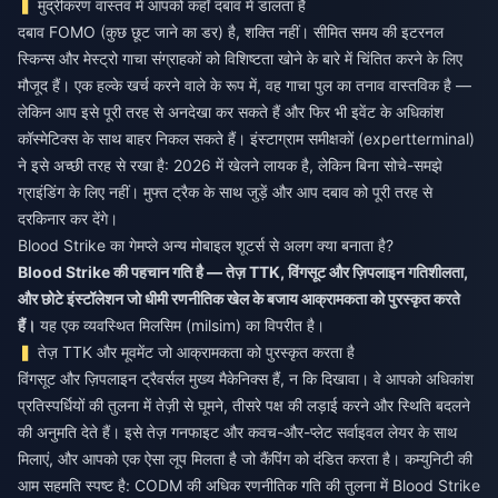
मुद्रीकरण वास्तव में आपको कहाँ दबाव में डालता है
दबाव FOMO (कुछ छूट जाने का डर) है, शक्ति नहीं। सीमित समय की इटरनल
स्किन्स और मेस्ट्रो गाचा संग्राहकों को विशिष्टता खोने के बारे में चिंतित करने के लिए
मौजूद हैं। एक हल्के खर्च करने वाले के रूप में, वह गाचा पुल का तनाव वास्तविक है —
लेकिन आप इसे पूरी तरह से अनदेखा कर सकते हैं और फिर भी इवेंट के अधिकांश
कॉस्मेटिक्स के साथ बाहर निकल सकते हैं। इंस्टाग्राम समीक्षकों (expertterminal)
ने इसे अच्छी तरह से रखा है: 2026 में खेलने लायक है, लेकिन बिना सोचे-समझे
ग्राइंडिंग के लिए नहीं। मुफ्त ट्रैक के साथ जुड़ें और आप दबाव को पूरी तरह से
दरकिनार कर देंगे।
Blood Strike का गेमप्ले अन्य मोबाइल शूटर्स से अलग क्या बनाता है?
Blood Strike की पहचान गति है — तेज़ TTK, विंगसूट और ज़िपलाइन गतिशीलता,
और छोटे इंस्टॉलेशन जो धीमी रणनीतिक खेल के बजाय आक्रामकता को पुरस्कृत करते
हैं।
यह एक व्यवस्थित मिलसिम (milsim) का विपरीत है।
तेज़ TTK और मूवमेंट जो आक्रामकता को पुरस्कृत करता है
विंगसूट और ज़िपलाइन ट्रैवर्सल मुख्य मैकेनिक्स हैं, न कि दिखावा। वे आपको अधिकांश
प्रतिस्पर्धियों की तुलना में तेज़ी से घूमने, तीसरे पक्ष की लड़ाई करने और स्थिति बदलने
की अनुमति देते हैं। इसे तेज़ गनफाइट और कवच-और-प्लेट सर्वाइवल लेयर के साथ
मिलाएं, और आपको एक ऐसा लूप मिलता है जो कैंपिंग को दंडित करता है। कम्युनिटी की
आम सहमति स्पष्ट है: CODM की अधिक रणनीतिक गति की तुलना में Blood Strike