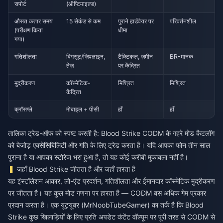
सपोर्ट
(ऑप्टिमाइज़्ड)
औसत कतार समय
15 सेकंड से कम
पुराने हार्डवेयर पर
परिवर्तनशील
(परीक्षण किया
धीमा
गया)
गतिशीलता
विंगसूट/ज़िपलाइन,
टैक्टिकल, ज़मीन
BR-मानक
तेज़
पर केंद्रित
मुद्रीकरण
कॉस्मेटिक-
मिश्रित
मिश्रित
केंद्रित
क्रॉसप्ले
मोबाइल + पीसी
हाँ
हाँ
तालिका ट्रेड-ऑफ को स्पष्ट करती है: Blood Strike CODM के गहरे मोड कैटलॉग
को बेजोड़ एक्सेसिबिलिटी और गति के लिए ट्रेड करता है। यदि आपका फोन तीन साल
पुराना है या आपका स्टोरेज भरा हुआ है, तो यह कोई करीबी मुकाबला नहीं है।
जहाँ Blood Strike जीतता है और जहाँ हारता है
यह इंस्टॉलेशन आकार, लो-एंड प्रदर्शन, गतिशीलता और ईमानदार कॉस्मेटिक मुद्रीकरण
पर जीतता है। यह कुल मोड गणना पर हारता है — CODM बस अधिक गेम प्रकार
प्रदान करता है। एक यूट्यूबर (MrNoobTubeGamer) का तर्क है कि Blood
Strike कुछ खिलाड़ियों के लिए प्रति अपडेट कंटेंट वॉल्यूम पर पूरी तरह से CODM से