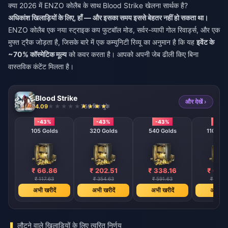
क्या 2026 में ENZO कोलैब के साथ Blood Strike खेलना सार्थक है?
अधिकांश खिलाड़ियों के लिए, हाँ — और इसका समय इससे बेहतर नहीं हो सकता था।
ENZO कोलैब एक नया स्ट्राइक कप फुटबॉल मोड, सर्वर-व्यापी गोल रिवार्ड्स, और एक
मुफ्त ट्रैक जोड़ता है, जिसके बारे में एक कम्युनिटी रिव्यू का अनुमान है कि यह
इवेंट के
~70% कॉस्मेटिक मूल्य
को कवर करता है। आपको अपनी जेब ढीली किए बिना
वास्तविक कंटेंट मिलता है।
Blood Strike
और देखें ›
4.09
766 बिक चुके
-43%
-43%
-43%
-43
105 Golds
320 Golds
540 Golds
1100 Go
₹ 66.86
₹ 202.51
₹ 338.16
₹ 676
₹ 117.63
₹ 354.63
₹ 591.63
₹ 1183.
अभी खरीदें
अभी खरीदें
अभी खरीदें
अभी खरी
लौटने वाले खिलाड़ियों के लिए त्वरित निर्णय