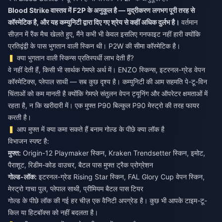
Blood Strike वास्तव में F2P के अनुकूल है — मुद्रीकरण लगभग पूरी तरह से
कॉस्मेटिक है, और यह कम्युनिटी द्वारा दिए गए श्रेय से कहीं अधिक दुर्लभ है।
वर्तमान
सीज़न में रैंक मैच खेलते हुए, मैंने कभी भी केवल इसलिए गनफाइट नहीं हारी क्योंकि
प्रतिद्वंद्वी के पास भुगतान वाली स्किन थी। P2W की सीमा कॉस्मेटिक है।
क्या भुगतान वाली स्किन्स प्रतिस्पर्धी लाभ देती हैं?
वे नहीं देती हैं, किसी भी सार्थक गेमप्ले अर्थ में। ENZO स्किन्स, इटरनल-ग्रेड वेपन
कॉस्मेटिक्स, प्लेपाल साथी — सब कुछ दृश्य है। कम्युनिटी की आम सहमति पे-टू-विन
चिंताओं को कम मानती है क्योंकि गेमप्ले संतुलन वेपन ट्यूनिंग और ऑपरेटर क्षमताओं में
रहता है, न कि खरीदारी में। एक मुफ्त P90 बिल्कुल P90 मेस्ट्रो की तरह फायर
करती है।
आप मुफ्त में क्या कमा सकते हैं बनाम गोल्ड के पीछे क्या लॉक है
विभाजन स्पष्ट है:
मुफ्त:
Origin-12 Playmaker स्किन, Kraken Trendsetter स्किन, इमोट,
पैराशूट, रिडीम-कोड वाउचर, बैटल पास मुफ्त ट्रैक प्रोग्रेशन
गोल्ड-लॉक:
इटरनल-ग्रेड Rising Star स्किन, FAL Glory Cup वेपन स्किन,
मेस्ट्रो गाचा पुल, प्लेपाल साथी, प्रीमियम बैटल पास टियर
गोल्ड के पीछे लॉक की गई हर चीज़ एक वैनिटी अपग्रेड है। कुछ भी आपके टाइम-टू-
किल या हिटबॉक्स को नहीं बदलता है।