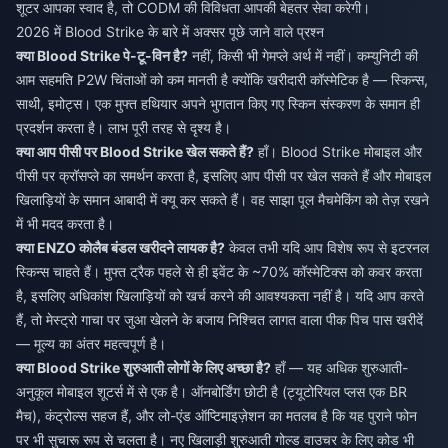
शूटर आपका स्वाद है, तो CODM की विविधता आपकी बेहतर सेवा करेगी।
2026 में Blood Strike के बारे में अक्सर पूछे जाने वाले प्रश्न
क्या Blood Strike पे-टू-विन है?
नहीं, किसी भी गेमप्ले अर्थ में नहीं। कम्युनिटी की
आम सहमति P2W चिंताओं को कम मानती है क्योंकि खरीदारी कॉस्मेटिक है — स्किन्स,
साथी, इमोट्स। एक मुफ्त हथियार अपने भुगतान किए गए स्किन संस्करण के समान ही
प्रदर्शन करता है। लाभ पूरी तरह से दृश्य है।
क्या आप पीसी पर Blood Strike खेल सकते हैं?
हाँ। Blood Strike मोबाइल और
पीसी पर क्रॉसप्ले का समर्थन करता है, इसलिए आप पीसी पर खेल सकते हैं और मोबाइल
खिलाड़ियों के समान आबादी में क्यू कर सकते हैं। वह साझा पूल मैचमेकिंग को तेज़ रखने
में भी मदद करता है।
क्या ENZO कोलैब बंडल खरीदने लायक है?
केवल तभी यदि आप विशेष रूप से इटरनल
स्किन्स चाहते हैं। मुफ्त ट्रैक पहले से ही इवेंट के ~70% कॉस्मेटिक्स को कवर करता
है, इसलिए अधिकांश खिलाड़ियों को खर्च करने की आवश्यकता नहीं है। यदि आप करते
हैं, तो मेस्ट्रो गाचा पर जुआ खेलने के बजाय निश्चित लागत वाला पीक पिच पास खरीदें
— मूल्य का अंतर महत्वपूर्ण है।
क्या Blood Strike शुरुआती लोगों के लिए अच्छा है?
हाँ — यह अधिक शुरुआती-
अनुकूल मोबाइल शूटर्स में से एक है। ऑनबोर्डिंग छोटी है (ट्यूटोरियल प्लस एक BR
मैच), कंट्रोल्स सहज हैं, और लो-एंड ऑप्टिमाइज़ेशन का मतलब है कि यह पुराने फोन
पर भी सुचारू रूप से चलता है। नए खिलाड़ी शुरुआती गोल्ड वाउचर के लिए कोड भी