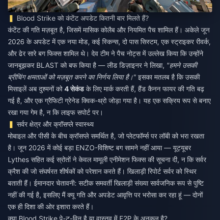
Blood Strike को कंटेंट अपडेट कितनी बार मिलते हैं?
कंटेंट की गति मज़बूत है, जिसमें मासिक कोलैब और नियमित पैच शामिल हैं। अकेले जून
2026 के अपडेट में एक नया मोड, कई स्किन्स, दो पास सिस्टम, एक स्ट्राइकर रीवर्क,
और ढेर सारे बग फिक्स शामिल थे। देव टीम ने पैच नोट्स में उल्लेख किया कि उन्होंने
जानबूझकर BLAST को बफ किया है — लीड डिज़ाइनर ने लिखा,
"हमने उसकी
ब्रीचिंग क्षमताओं को मज़बूत करने का निर्णय लिया है।"
इसका मतलब है कि उसकी
मिसाइलें अब दुश्मनों को
4 सेकंड
के लिए मार्क करती हैं, हैंड कैनन फायर की गति बढ़
गई है, और एक ग्रैफिटी ग्रेनेड क्विक-थ्रो जोड़ा गया है। यह एक सक्रिय रूप से बनाए
रखा गया गेम है, न कि लाइफ सपोर्ट पर।
सर्वर क्षेत्र और क्रॉसप्ले स्वास्थ्य
मोबाइल और पीसी के बीच क्रॉसप्ले समर्थित है, जो प्लेटफॉर्म्स पर लॉबी को भरा रखता
है। जून 2026 में कोई बड़ा ENZO-विशिष्ट बग सामने नहीं आया — यूट्यूबर
Lythes सहित कई स्रोतों ने केवल मामूली एनीमेशन फिक्स की सूचना दी, न कि सर्वर
क्रैश की जो संघर्षरत शीर्षकों को परेशान करते हैं। खिलाड़ी रिपोर्ट सर्वर को स्थिर
बताती हैं। ईमानदार चेतावनी: सटीक समवर्ती खिलाड़ी संख्या सार्वजनिक रूप से पुष्टि
नहीं की गई है, इसलिए मैं क्यू गति और अपडेट आवृत्ति पर भरोसा कर रहा हूं — दोनों
एक ही दिशा की ओर इशारा करते हैं।
क्या Blood Strike पे-टू-विन है या वास्तव में F2P के अनुकूल है?