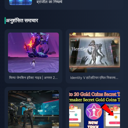
ब्राजील का निष्कर्ष
अनुशंसित समाचार
मित्या जेनशिन इंपैक्ट गाइड | अगस्त 20
Identity V हर्टज़टियर एमिल स्किल्स
26
गाइड | अगस्त 2026