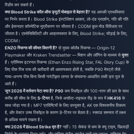
रिडीम कर सकते हैं।
क्या Blood Strike कॉल ऑफ ड्यूटी मोबाइल से बेहतर है?
यह आपकी प्राथमिकता
पर निर्भर करता है। Blood Strike इंस्टॉलेशन आकार, लो-एंड प्रदर्शन, गति की गति
और ईमानदार कॉस्मेटिक मुद्रीकरण पर जीतता है। CODM कुल मोड विविधता पर
जीतता है। एक्सेसिबिलिटी और आक्रामकता के लिए, Blood Strike; चौड़ाई के लिए,
CODM।
ENZO स्किन्स की कीमत कितनी है?
दो मुख्य कोलैब स्किन्स — Origin-12
Playmaker और Kraken Trendsetter — मिशन और लॉगिन के माध्यम से
मुफ्त
हैं। प्रीमियम इटरनल स्किन्स (Ethan Enzo Rising Star, FAL Glory Cup) के
लिए पीक पिच पास की खरीदारी की आवश्यकता होती है, जबकि P90 मेस्ट्रो जैसे
गाचा-अनन्य पीस बिना किसी गारंटीकृत लागत के संभावना-आधारित लकी ड्रा पुल से
आते हैं।
जून 2026 में वर्तमान मेटा क्या है?
P90
कम रिकॉइल और 100-स्तर की छत के साथ
करीब की सीमा के लिए
S-टियर
है, जिसे असॉल्ट-राइफल रीढ़ के रूप में
HK416
के
साथ जोड़ा गया है। MP7 प्रविष्टियों के लिए उपयुक्त है, AK एक विश्वसनीय विकल्प
है, और वेक्टर उच्च रिकॉइल के कारण B-टियर पर बैठता है। स्क्वाड समन्वय रॉ लक्ष्य
से अधिक मायने रखता है।
क्या 2026 में Blood Strike मृत है?
नहीं। 15 सेकंड से कम के क्यू टाइम, खिलाड़ी
रिपोर्ट के अनुसार स्थिर सर्वर, और मासिक कंटेंट अपडेट सभी एक स्वस्थ, सक्रिय गेम