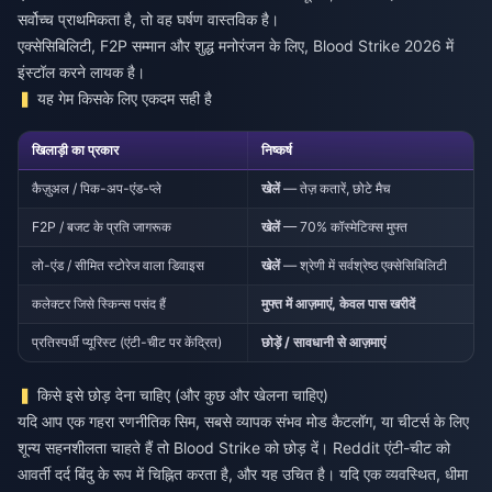
सर्वोच्च प्राथमिकता है, तो वह घर्षण वास्तविक है।
एक्सेसिबिलिटी, F2P सम्मान और शुद्ध मनोरंजन के लिए, Blood Strike 2026 में
इंस्टॉल करने लायक है।
यह गेम किसके लिए एकदम सही है
खिलाड़ी का प्रकार
निष्कर्ष
कैज़ुअल / पिक-अप-एंड-प्ले
खेलें
— तेज़ कतारें, छोटे मैच
F2P / बजट के प्रति जागरूक
खेलें
— 70% कॉस्मेटिक्स मुफ्त
लो-एंड / सीमित स्टोरेज वाला डिवाइस
खेलें
— श्रेणी में सर्वश्रेष्ठ एक्सेसिबिलिटी
कलेक्टर जिसे स्किन्स पसंद हैं
मुफ्त में आज़माएं, केवल पास खरीदें
प्रतिस्पर्धी प्यूरिस्ट (एंटी-चीट पर केंद्रित)
छोड़ें / सावधानी से आज़माएं
किसे इसे छोड़ देना चाहिए (और कुछ और खेलना चाहिए)
यदि आप एक गहरा रणनीतिक सिम, सबसे व्यापक संभव मोड कैटलॉग, या चीटर्स के लिए
शून्य सहनशीलता चाहते हैं तो Blood Strike को छोड़ दें। Reddit एंटी-चीट को
आवर्ती दर्द बिंदु के रूप में चिह्नित करता है, और यह उचित है। यदि एक व्यवस्थित, धीमा