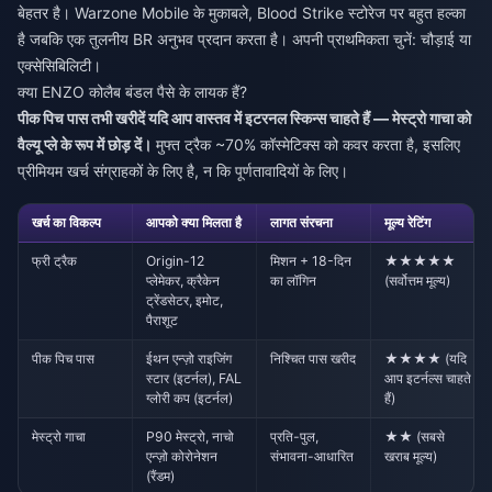
बेहतर है। Warzone Mobile के मुकाबले, Blood Strike स्टोरेज पर बहुत हल्का
है जबकि एक तुलनीय BR अनुभव प्रदान करता है। अपनी प्राथमिकता चुनें: चौड़ाई या
एक्सेसिबिलिटी।
क्या ENZO कोलैब बंडल पैसे के लायक हैं?
पीक पिच पास तभी खरीदें यदि आप वास्तव में इटरनल स्किन्स चाहते हैं — मेस्ट्रो गाचा को
वैल्यू प्ले के रूप में छोड़ दें।
मुफ्त ट्रैक ~70% कॉस्मेटिक्स को कवर करता है, इसलिए
प्रीमियम खर्च संग्राहकों के लिए है, न कि पूर्णतावादियों के लिए।
खर्च का विकल्प
आपको क्या मिलता है
लागत संरचना
मूल्य रेटिंग
फ्री ट्रैक
Origin-12
मिशन + 18-दिन
★★★★★
प्लेमेकर, क्रैकेन
का लॉगिन
(सर्वोत्तम मूल्य)
ट्रेंडसेटर, इमोट,
पैराशूट
पीक पिच पास
ईथन एन्ज़ो राइजिंग
निश्चित पास खरीद
★★★★ (यदि
स्टार (इटर्नल), FAL
आप इटर्नल्स चाहते
ग्लोरी कप (इटर्नल)
हैं)
मेस्ट्रो गाचा
P90 मेस्ट्रो, नाचो
प्रति-पुल,
★★ (सबसे
एन्ज़ो कोरोनेशन
संभावना-आधारित
खराब मूल्य)
(रैंडम)