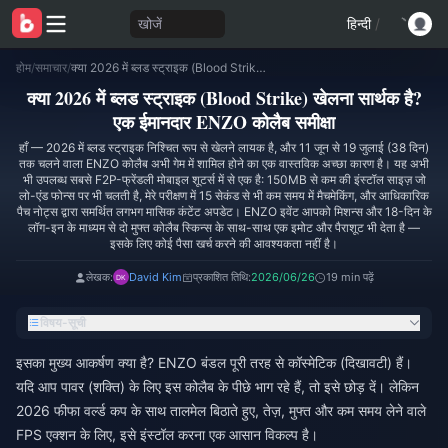
खोजें
हिन्दी
/
होम
/
समाचार
/
क्या 2026 में ब्लड स्ट्राइक (Blood Strike) खेलना सार्थक है? एक ईमानदार ENZO कोलैब समीक्षा
क्या 2026 में ब्लड स्ट्राइक (Blood Strike) खेलना सार्थक है?
एक ईमानदार ENZO कोलैब समीक्षा
हाँ — 2026 में ब्लड स्ट्राइक निश्चित रूप से खेलने लायक है, और 11 जून से 19 जुलाई (38 दिन)
तक चलने वाला ENZO कोलैब अभी गेम में शामिल होने का एक वास्तविक अच्छा कारण है। यह अभी
भी उपलब्ध सबसे F2P-फ्रेंडली मोबाइल शूटर्स में से एक है: 150MB से कम की इंस्टॉल साइज़ जो
लो-एंड फोन्स पर भी चलती है, मेरे परीक्षण में 15 सेकंड से भी कम समय में मैचमेकिंग, और आधिकारिक
पैच नोट्स द्वारा समर्थित लगभग मासिक कंटेंट अपडेट। ENZO इवेंट आपको मिशन्स और 18-दिन के
लॉग-इन के माध्यम से दो मुफ्त कोलैब स्किन्स के साथ-साथ एक इमोट और पैराशूट भी देता है —
इसके लिए कोई पैसा खर्च करने की आवश्यकता नहीं है।
लेखक:
David Kim
प्रकाशित तिथि:
2026/06/26
19 min पढ़ें
विषय-सूची
इसका मुख्य आकर्षण क्या है? ENZO बंडल पूरी तरह से कॉस्मेटिक (दिखावटी) हैं।
यदि आप पावर (शक्ति) के लिए इस कोलैब के पीछे भाग रहे हैं, तो इसे छोड़ दें। लेकिन
2026 फीफा वर्ल्ड कप के साथ तालमेल बिठाते हुए, तेज़, मुफ्त और कम समय लेने वाले
FPS एक्शन के लिए, इसे इंस्टॉल करना एक आसान विकल्प है।