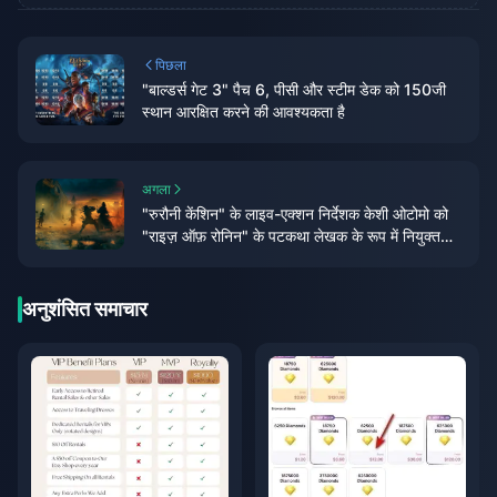
पिछला
"बाल्डर्स गेट 3" पैच 6, पीसी और स्टीम डेक को 150जी
स्थान आरक्षित करने की आवश्यकता है
अगला
"रुरौनी केंशिन" के लाइव-एक्शन निर्देशक केशी ओटोमो को
"राइज़ ऑफ़ रोनिन" के पटकथा लेखक के रूप में नियुक्त
किया गया है, और खेल के दृश्यों और अन्य जानकारी की
घोषणा की गई है
अनुशंसित समाचार