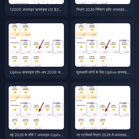
12000 अपलाइव डायमंड्स US $205
स्प्रिंग 2026 गिफ्टिंग इवेंट अपलाइव
वीआईपी 5x के साथ — मई 2026 का
डायमंड्स यूएस कीमतें: फुल पैक ब्रेकडाउ
पूर्ण मूल्य विवरण
न और बेस्ट-वैल्यू वर्डिक्ट
Uplive डायमंड्स टॉप-अप 2026: सर्व
शुरुआती लोगों के लिए Uplive डायमंड्स
श्रेष्ठ पैकेज की रैंकिंग (20% तक की बच
लीडरबोर्ड टिप्स 2026: 7 रणनीतियाँ जो
त करें)
वास्तव में काम करती हैं
मई 2026 के शीर्ष 7 अपलाइव (Uplive)
नए स्ट्रीमर्स स्प्रिंग 2026 में अपलाइव