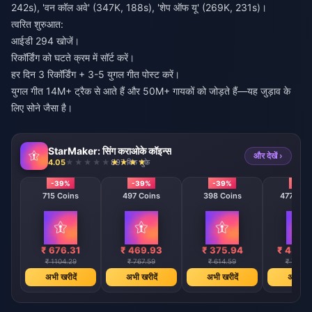
242s), 'वन कॉल अवे' (347K, 188s), 'शेप ऑफ यू' (269K, 231s)।
त्वरित शुरुआत:
आईडी 294 खोजें।
रिकॉर्डिंग को घटते क्रम में सॉर्ट करें।
हर दिन 3 रिकॉर्डिंग + 3-5 युगल गीत पोस्ट करें।
युगल गीत 14M+ ट्रैक से आते हैं और 50M+ गायकों को जोड़ते हैं—यह जुड़ाव के
लिए सोने जैसा है।
StarMaker: सिंग कराओके कॉइन्स
और देखें ›
4.05
897 बिक चुके
-39%
-39%
-39%
-39
715 Coins
497 Coins
398 Coins
47746 C
₹ 676.31
₹ 469.93
₹ 375.94
₹ 4514
₹ 1104.29
₹ 767.59
₹ 614.59
₹ 73737
अभी खरीदें
अभी खरीदें
अभी खरीदें
अभी खरी