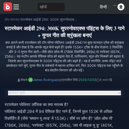
खोजें
हिन्दी
/
होम
/
समाचार
/
स्टारमेकर आईडी 294: 300K सुपरनोवाएक्स पॉइंट्स के लिए 3 गाने + युगल गीत की श्रृंखला बनाएं
स्टारमेकर आईडी 294: 300K सुपरनोवाएक्स पॉइंट्स के लिए 3 गाने
+ युगल गीत की श्रृंखला बनाएं
क्या आपने कभी स्टारमेकर की टॉप सोंग्स प्लेलिस्ट (आईडी 294) पर कुछ शानदार ट्रैक की श्रृंखला
बनाई है और देखा है कि आपके व्यूज़ कैसे बढ़ते हैं? इसके 153K+ ट्रैक के बीच रोज़ाना 3 रिकॉर्डिंग
और 3-5 युगल गीत डालें—जैसे ऑल ऑफ मी (786K रिकॉर्डिंग, 269s) या परफेक्ट (657K,
256s)। यह रूटीन आपके वैश्विक फ़ीड को बढ़ावा देता है, प्रतिधारण, व्यूज़ और सिक्कों को बढ़ाता है,
जिससे आप सुपरनोवाएक्स के 300K पॉइंट्स की ओर बढ़ते हैं। यह है रणनीति: उच्च-पॉइंट वाले
धमाकेदार गाने चुनें, युगल गीत के वर्कफ़्लो में महारत हासिल करें, फिर 300K पॉइंट्स तक पहुँचने के
बाद क्षेत्रीय विस्तार की ओर बढ़ें।
लेखक:
James Rodriguez
प्रकाशित तिथि:
2025/12/03
5 min पढ़ें
विषय-सूची
स्टारमेकर प्लेलिस्ट लॉजिक का क्या मतलब है?
प्लेलिस्ट आईडी 294 में 94 वैश्विक हिट गाने हैं, जिनमें कुल 153K से अधिक
रिकॉर्डिंग हैं (जैसे 'समवन यू लव्ड' में 153K)। शीर्ष पर कौन हैं? 'ऑल ऑफ मी'
(786K, 269s), 'परफेक्ट' (657K, 256s), 'लव मी लाइक यू डू' (401K,