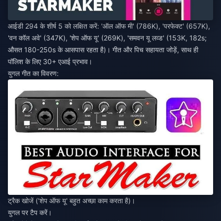
आईडी 294 के शीर्ष 5 को लक्षित करें: 'ऑल ऑफ मी' (786K), 'परफेक्ट' (657K),
'वन कॉल अवे' (347K), 'शेप ऑफ यू' (269K), 'समवन यू लव्ड' (153K, 182s;
औसत 180-250s के आसपास रहता है)। गीत और पिच सहायता जोड़ें, साथ ही
पॉलिश के लिए 30+ एआई प्रभाव।
युगल गीत का विवरण:
ट्रैक खोजें ('शेप ऑफ यू' बहुत अच्छा काम करता है)।
युगल पर टैप करें।