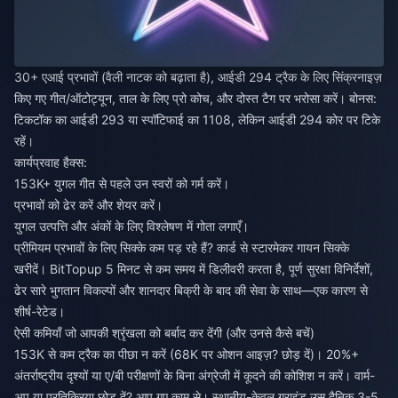
30+ एआई प्रभावों (वैली नाटक को बढ़ाता है), आईडी 294 ट्रैक के लिए सिंक्रनाइज़
किए गए गीत/ऑटोट्यून, ताल के लिए प्रो कोच, और दोस्त टैग पर भरोसा करें। बोनस:
टिकटॉक का आईडी 293 या स्पॉटिफाई का 1108, लेकिन आईडी 294 कोर पर टिके
रहें।
कार्यप्रवाह हैक्स:
153K+ युगल गीत से पहले उन स्वरों को गर्म करें।
प्रभावों को ढेर करें और शेयर करें।
युगल उत्पत्ति और अंकों के लिए विश्लेषण में गोता लगाएँ।
प्रीमियम प्रभावों के लिए सिक्के कम पड़ रहे हैं?
कार्ड से स्टारमेकर गायन सिक्के
खरीदें
। BitTopup 5 मिनट से कम समय में डिलीवरी करता है, पूर्ण सुरक्षा विनिर्देशों,
ढेर सारे भुगतान विकल्पों और शानदार बिक्री के बाद की सेवा के साथ—एक कारण से
शीर्ष-रेटेड।
ऐसी कमियाँ जो आपकी श्रृंखला को बर्बाद कर देंगी (और उनसे कैसे बचें)
153K से कम ट्रैक का पीछा न करें (68K पर ओशन आइज़? छोड़ दें)। 20%+
अंतर्राष्ट्रीय दृश्यों या ए/बी परीक्षणों के बिना अंग्रेजी में कूदने की कोशिश न करें। वार्म-
अप या प्रतिक्रिया छोड़ दें? आप गए काम से। स्थानीय-केवल ग्राइंड उस दैनिक 3-5