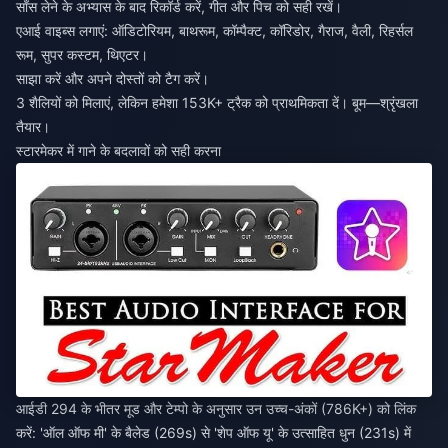
साँस लेने के अभ्यास के बाद रिकॉर्ड करें, गीत और पिच को सही रखें।
एआई वाइब्स लगाएं: ऑडिटोरियम, बाथरूम, कॉम्पैक्ट, कॉरिडोर, गैराज, वैली, रिहर्सल
रूम, सुपर कस्टम, थिएटर।
साझा करें और अपने दोस्तों को टैग करें।
3 शैलियों को मिलाएं, लेकिन हमेशा 153K+ ट्रैक को प्राथमिकता दें। बूम—श्रृंखला
तैयार।
स्टारमेकर में गाने के बदलावों को सही करना
आईडी 294 के भीतर मूड और टेम्पो के अनुसार उन उच्च-अंकों (786K+) को लिंक
करें: 'ऑल ऑफ मी' के बैलेड (269s) से 'शेप ऑफ यू' के उत्साहित धुन (231s) में