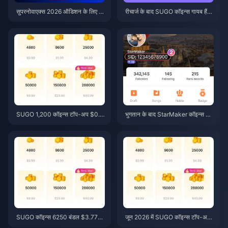
सुपरनोवाएक्स 2026 ऑडिशन के लिए स
रीचार्ज के बाद SUGO कॉइन्स गायब हैं?
स्ते स्टारमेकर कोइंस (12-23% की छूट)
इसे ठीक करें और 2026 में बैन से बचें
SUGO 1,200 कॉइन्स टॉप-अप $0.7
भुगतान के बाद StarMaker कॉइन्स नहीं
5 रीसेलर कीमत पर (जून 2026 मूल्य
मिले? जून 2026 फिक्स और रिकवरी गाइ
जांच)
ड
SUGO कॉइन्स 6250 बंडल $3.77
जून 2026 में SUGO कॉइन्स टॉप-अप
रीसेलर मूल्य: क्या यह फायदेमंद है? (जून
की कीमत: क्या रीसेलर वास्तव में आ