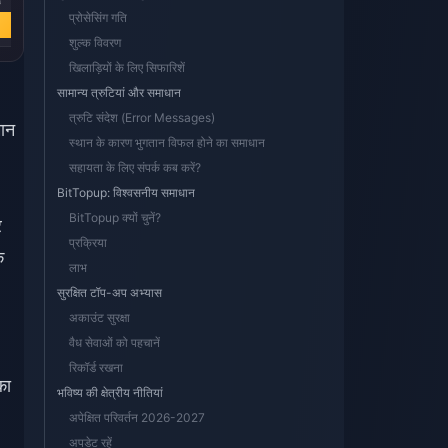
9
₹ 4421.91
₹ 2211.78
₹ 1104.48
प्रोसेसिंग गति
अभी खरीदें
अभी खरीदें
अभी खरीदें
शुल्क विवरण
खिलाड़ियों के लिए सिफारिशें
सामान्य त्रुटियां और समाधान
त्रुटि संदेश (Error Messages)
मान
स्थान के कारण भुगतान विफल होने का समाधान
सहायता के लिए संपर्क कब करें?
BitTopup: विश्वसनीय समाधान
BitTopup क्यों चुनें?
र
प्रक्रिया
े
लाभ
सुरक्षित टॉप-अप अभ्यास
अकाउंट सुरक्षा
वैध सेवाओं को पहचानें
रिकॉर्ड रखना
का
भविष्य की क्षेत्रीय नीतियां
अपेक्षित परिवर्तन 2026-2027
अपडेट रहें