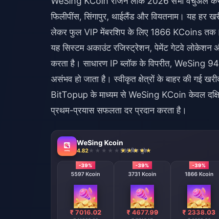
WeSing KCoin रीजन लॉक 2026 सभी वर्चुअल करेंसी ल
फिलीपींस, सिंगापुर, थाईलैंड और वियतनाम। यह हर खर
लेकर फुल VIP मेंबरशिप के लिए 1866 KCoins तक
यह सिस्टम अकाउंट रजिस्ट्रेशन, पेमेंट गेटवे लोकेशन 
करता है। साधारण IP ब्लॉक के विपरीत, WeSing 94
असंभव हो जाता है। स्वीकृत क्षेत्रों के बाहर की गई खर
BitTopup के माध्यम से
WeSing KCoin केवल दक्षिण
प्रथम-प्रयास सफलता दर प्रदान करता है।
WeSing Kcoin
4.82
516 बिक चुके
-39%
-39%
-39%
5597 Kcoin
3731 Kcoin
1866 Kcoin
₹ 7016.02
₹ 4677.99
₹ 2338.03