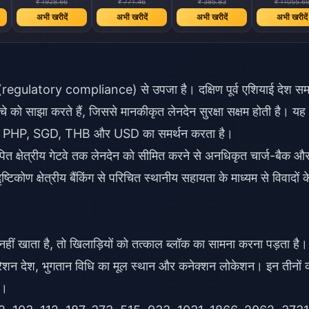
₹ 1928.66
₹ 771.46
₹ 385.83
₹ 11055.6
अभी खरीदें
अभी खरीदें
अभी खरीदें
अभी खरीदें
लन (regulatory compliance) से उपजा है। दक्षिण पूर्व एशियाई देश स
चे को साझा करते हैं, जिससे मानकीकृत लेनदेन सुरक्षा सक्षम होती है। यह
IDR, MYR, PHP, SGD, THB और USD का समर्थन करता है।
ित क्षेत्रीय गेटवे तक लेनदेन को सीमित करने से अनधिकृत चार्ज-बैक औ
िकोण क्षेत्रीय बैंकिंग से परिचित स्थानीय सहायता के माध्यम से विवादों क
ल नहीं खाता है, तो खिलाड़ियों को तत्काल ब्लॉक का सामना करना पड़ता है।
्रेशन देश, भुगतान विधि का मूल स्थान और कनेक्शन लोकेशन। इन तीनों 
ै।