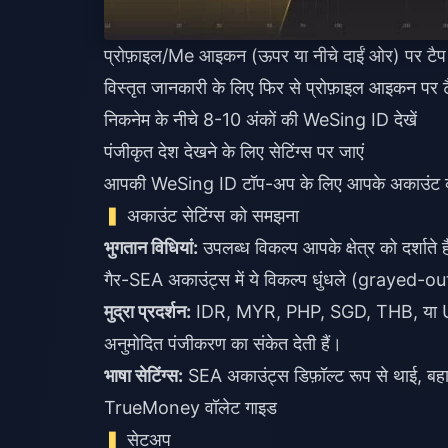
प्रोफ़ाइल/Me आइकन (ऊपर या नीचे दाईं ओर) पर टैप 
विस्तृत जानकारी के लिए फिर से प्रोफ़ाइल आइकन पर टै
निकनेम के नीचे 8-10 अंकों की WeSing ID देखें
पंजीकृत देश देखने के लिए सेटिंग्स पर जाएं
आपकी WeSing ID टॉप-अप के लिए आपके अकाउंट की पह
अकाउंट सेटिंग्स को समझना
भुगतान विधियां:
उपलब्ध विकल्प आपके क्षेत्र को दर्शात
गैर-SEA अकाउंट्स में ये विकल्प धुंधले (grayed-out)
मुद्रा प्रदर्शन:
IDR, MYR, PHP, SGD, THB, या USD मूल
अनुमोदित पंजीकरण का संकेत देती हैं।
भाषा सेटिंग्स:
SEA अकाउंट्स डिफ़ॉल्ट रूप से थाई, बहासा
TrueMoney वॉलेट गाइड
सेटअप