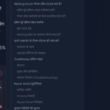
WeSing KCoin रीजन लॉक 2026 क्या है?
े
दक्षिण पूर्व एशिया-मात्र प्रतिबंध क्यों?
रीजन लॉक खरीदारी को कैसे प्रभावित करता है?
दक्षिण पूर्व एशिया क्षेत्र कवरेज
योग
पुष्ट SEA देश
ग
WeSing क्षेत्र का सत्यापन कैसे करता है?
अपने अकाउंट के रीजन स्टेटस की जांच करें
95%
सत्यापन के चरण
अकाउंट सेटिंग्स को समझना
TrueMoney वॉलेट गाइड
सेटअप
शुल्क और प्रोसेसिंग
समस्या निवारण (Troubleshooting)
-39%
-39%
-39%
Razer Gold ट्यूटोरियल
n
2062 Kcoin
1031 Kcoin
515 Kcoin
क्रेडिट खरीदें
KCoins में बदलें
Razer Silver रिवॉर्ड्स
68
₹ 2684.91
₹ 1342.94
₹ 671.47
भुगतान विधियों की तुलना