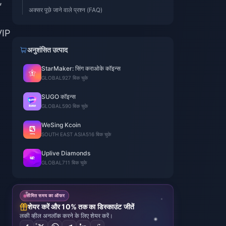
,
अक्सर पूछे जाने वाले प्रश्न (FAQ)
VIP
अनुशंसित उत्पाद
StarMaker: सिंग कराओके कॉइन्स
GLOBAL
927 बिक चुके
SUGO कॉइन्स
GLOBAL
590 बिक चुके
WeSing Kcoin
SOUTH EAST ASIA
516 बिक चुके
Uplive Diamonds
GLOBAL
711 बिक चुके
सीमित समय का ऑफर
शेयर करें और 10% तक का डिस्काउंट जीतें
लकी व्हील अनलॉक करने के लिए शेयर करें।