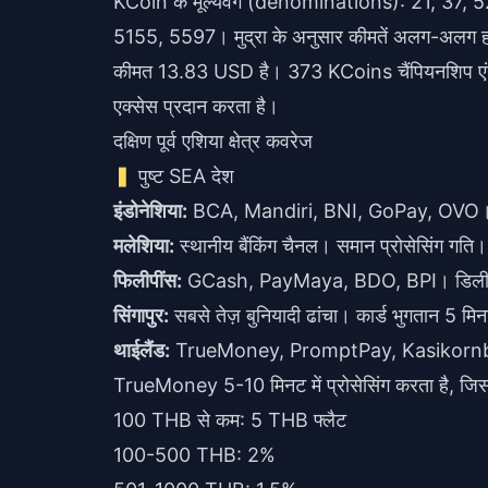
KCoin के मूल्यवर्ग (denominations): 21, 37,
5155, 5597। मुद्रा के अनुसार कीमतें अलग-अलग
कीमत 13.83 USD है। 373 KCoins चैंपियनशिप एंट्
एक्सेस प्रदान करता है।
दक्षिण पूर्व एशिया क्षेत्र कवरेज
पुष्ट SEA देश
इंडोनेशिया:
BCA, Mandiri, BNI, GoPay, OVO। 
मलेशिया:
स्थानीय बैंकिंग चैनल। समान प्रोसेसिंग गति।
फिलीपींस:
GCash, PayMaya, BDO, BPI। डिलीव
सिंगापुर:
सबसे तेज़ बुनियादी ढांचा। कार्ड भुगतान 5 मिन
थाईलैंड:
TrueMoney, PromptPay, Kasikorn
TrueMoney 5-10 मिनट में प्रोसेसिंग करता है, जिसके
100 THB से कम: 5 THB फ्लैट
100-500 THB: 2%